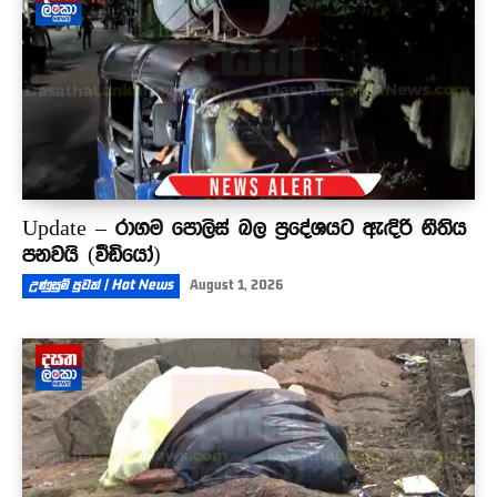
Update – රාගම පොලිස් බල ප්‍රදේශයට ඇඳිරි නීතිය
පනවයි (වීඩියෝ)
උණුසුම් පුවත් | Hot News
August 1, 2026