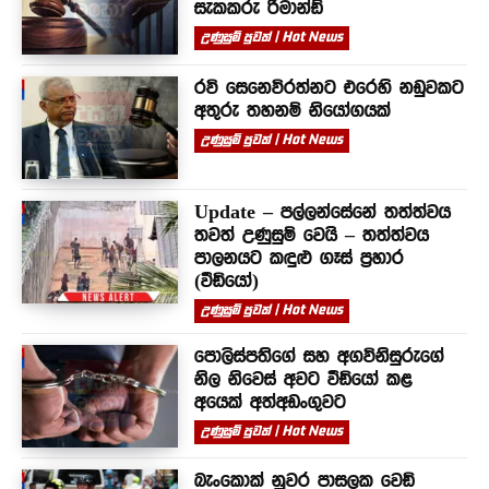
සැකකරු රිමාන්ඩ්
උණුසුම් පුවත් | Hot News
රවි සෙනෙවිරත්නට එරෙහි නඩුවකට
අතුරු තහනම් නියෝගයක්
උණුසුම් පුවත් | Hot News
Update – පල්ලන්සේනේ තත්ත්වය
තවත් උණුසුම් වෙයි – තත්ත්වය
පාලනයට කඳුළු ගෑස් ප්‍රහාර
(වීඩියෝ)
උණුසුම් පුවත් | Hot News
පොලිස්පතිගේ සහ අගවිනිසුරුගේ
නිල නිවෙස් අවට වීඩියෝ කළ
අයෙක් අත්අඩංගුවට
උණුසුම් පුවත් | Hot News
බැංකොක් නුවර පාසලක වෙඩි