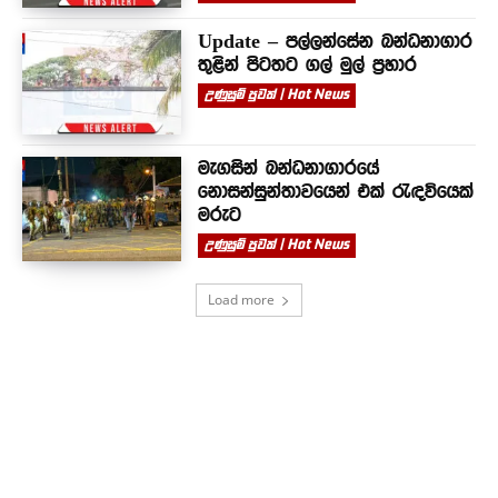
Update – පල්ලන්සේන බන්ධනාගාර
තුළින් පිටතට ගල් මුල් ප්‍රහාර
උණුසුම් පුවත් | Hot News
මැගසින් බන්ධනාගාරයේ
නොසන්සුන්තාවයෙන් එක් රැඳවියෙක්
මරුට
උණුසුම් පුවත් | Hot News
Load more