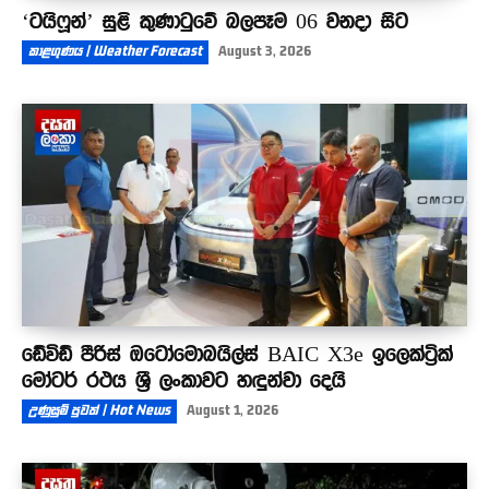
‘ටයිෆූන්’ සුළි කුණාටුවේ බලපෑම 06 වනදා සිට
කාළගුණය | Weather Forecast
August 3, 2026
ඩේවිඩ් පීරිස් ඔටෝමොබයිල්ස් BAIC X3e ඉලෙක්ට්‍රික්
මෝටර් රථය ශ්‍රී ලංකාවට හඳුන්වා දෙයි
උණුසුම් පුවත් | Hot News
August 1, 2026