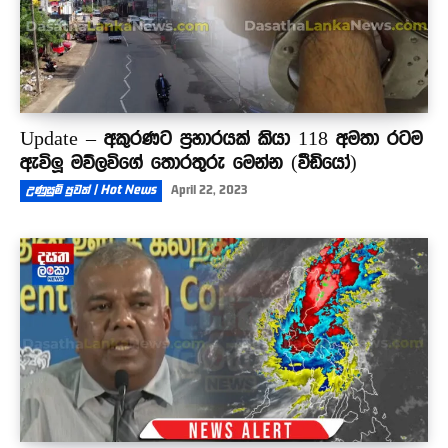
Update – අකුරණට ප්‍රහාරයක් කියා 118 අමතා රටම
ඇවිලූ මව්ලවිගේ තොරතුරු මෙන්න (වීඩියෝ)
උණුසුම් පුවත් | Hot News
April 22, 2023