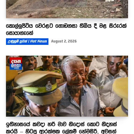
කොල්ලුපිටිය වෙරළට ගොඩගසා තිබිය දී මළ සිරුරක්
සොයාගැනේ
උණුසුම් පුවත් | Hot News
August 2, 2026
ඉතිහාසයේ කවදා හරි මාව නිදොස් කොට නිදහස්
කරයි – හිටපු ආරක්ෂක ලේකම් හේමසිරි, අවසන්