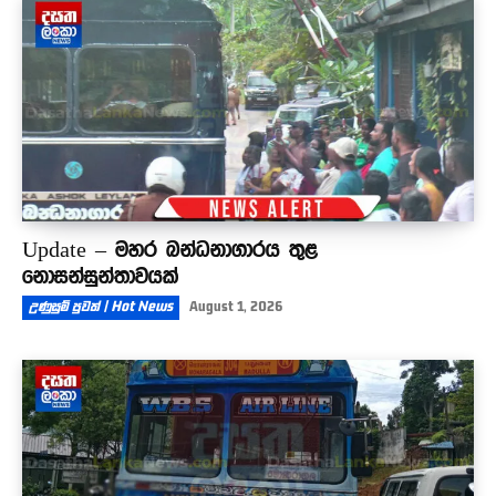
Update – මහර බන්ධනාගාරය තුළ
නොසන්සුන්තාවයක්
උණුසුම් පුවත් | Hot News
August 1, 2026