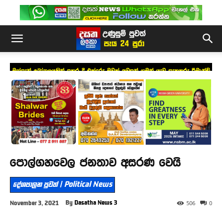
මත්පැන් බෝතලයකින් පහර දී එක්දරු මවක් අවසන් ගමන් යැවූ සැකකරු රිමාන්ඩ්
පොල්ගහවෙල ජනතාව අසරණ වෙයි
දේශපාලන පුවත් | Political News
By
Dasatha News 3
November 3, 2021
506
0