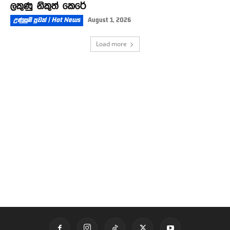
ලකුණු නිකුත් කෙරේ
උණුසුම් පුවත් | Hot News
August 1, 2026
Load more