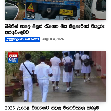
බීමතින් පාසල් සිසුන් රැගෙන ගිය සිසුසැරියේ රියදුරු
අත්අඩංගුවට
උණුසුම් පුවත් | Hot News
August 4, 2026
2025 උ.පෙළ විභාගයට අදාළ විශ්වවිද්‍යාල කඩඉම්