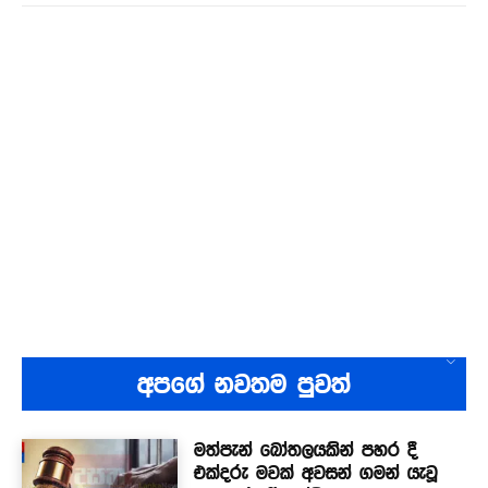
අපගේ නවතම පුවත්
මත්පැන් බෝතලයකින් පහර දී
එක්දරු මවක් අවසන් ගමන් යැවූ