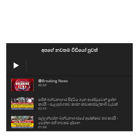
අපගේ නවතම වීඩියෝ පුවත්
🔴Breaking News
00:00
සජිත් බන්ධනාගාර සිද්ධිය ගැන ආණ්ඩුවෙන් ප්‍රශ්න
කරයි - සැලසුම්ගතව කරන කඩාකප්පල්කාරි වැඩක්
02:53
පල්ලන්සේන බන්ධනාගාරයේ ආරක්ෂාව තර කරයි -
මෙන්න එහි නවතම දර්ශන
01:04
බන්ධනාගාර නොසන්සුන්තාව ගැන ආනන්දගෙන්