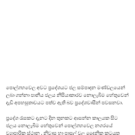
පොල්ගහවෙල අවට ප්‍රදේශයට ජල සම්පාදන මණ්ඩලයෙන්
ලබා ගන්නා පානීය ජලය නිසියාකාරව නොලැබීම හේතුවෙන්
දැඩි අපහසුතාවයට පත්ව ඇති බව ප්‍රදේශවාසීන් පවසනවා.
ප්‍රදේශ රැසකට දැනට දින තුනකට ආසන්න කාලයක සිට
ජලය නොලැබීම හේතුවෙන් පොල්ගහවෙල නගරයේ
ව්‍යාපාරික ස්ථාන , නිවාස හා පාසල් වල දෛනික කටයුතු