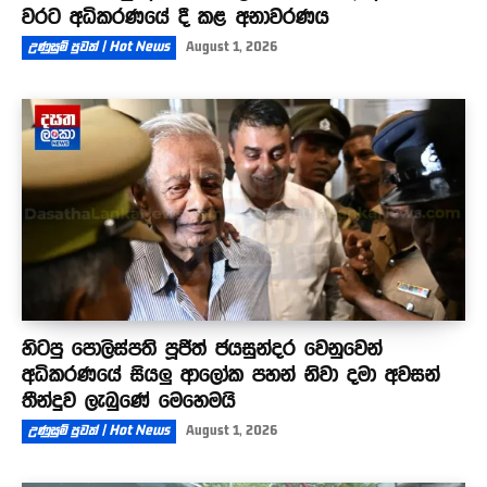
වරට අධිකරණයේ දී කළ අනාවරණය
උණුසුම් පුවත් | Hot News
August 1, 2026
හිටපු පොලිස්පති පූජිත් ජයසුන්දර වෙනුවෙන්
අධිකරණයේ සියලු ආලෝක පහන් නිවා දමා අවසන්
තීන්දුව ලැබුණේ මෙහෙමයි
උණුසුම් පුවත් | Hot News
August 1, 2026