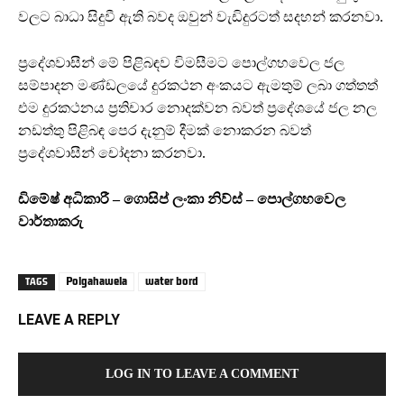
වලට බාධා සිදුවී ඇති බවද ඔවුන් වැඩිදුරටත් සදහන් කරනවා.
ප්‍රදේශවාසීන් මේ පිළිබඳව විමසීමට පොල්ගහවෙල ජල
සම්පාදන මණ්ඩලයේ දුරකථන අංකයට ඇමතුම් ලබා ගත්තත්
එම දුරකථනය ප්‍රතිචාර නොදක්වන බවත් ප්‍රදේශයේ ජල නල
නඩත්තු පිළිබඳ පෙර දැනුම් දීමක් නොකරන බවත්
ප්‍රදේශවාසීන් චෝදනා කරනවා.
ඩිමේෂ් අධිකාරී – ගොසිප් ලංකා නිව්ස් – පොල්ගහවෙල
වාර්තාකරු
Polgahawela
water bord
TAGS
LEAVE A REPLY
LOG IN TO LEAVE A COMMENT