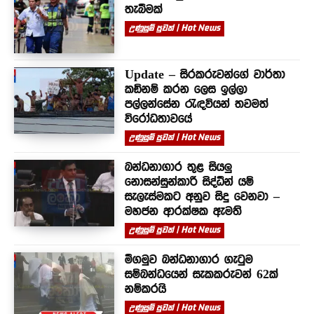
තැබීමක්
උණුසුම් පුවත් | Hot News
Update – සිරකරුවන්⁣ගේ වාර්තා
කඩිනම් කරන ලෙස ඉල්ලා
පල්ලන්සේන රැඳවියන් තවමත්
විරෝධතාවයේ
උණුසුම් පුවත් | Hot News
බන්ධනාගාර තුළ සියලු
නොසන්සුන්කාරී සිද්ධීන් යම්
සැලැස්මකට අනුව සිදු වෙනවා –
මහජන ආරක්ෂක ඇමති
උණුසුම් පුවත් | Hot News
මීගමුව බන්ධනාගාර ගැටුම
සම්බන්ධයෙන් සැකකරුවන් 62ක්
නම්කරයි
උණුසුම් පුවත් | Hot News