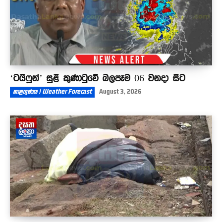
‘ටයිෆූන්’ සුළි කුණාටුවේ බලපෑම 06 වනදා සිට
කාළගුණය | Weather Forecast
August 3, 2026