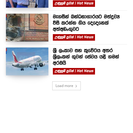
උණුසුම් පුවත් | Hot News
මැගසින් බන්ධනාගාරයට මත්ද්‍රව්‍ය
විසි කරන්න ගිය දෙදෙනෙක්
අත්අඩංගුවට
උණුසුම් පුවත් | Hot News
ශ්‍රී ලංකාව සහ කුවේටය අතර
ශ්‍රීලංකන් ගුවන් සේවය යළි ගමන්
අරඹයි
උණුසුම් පුවත් | Hot News
Load more