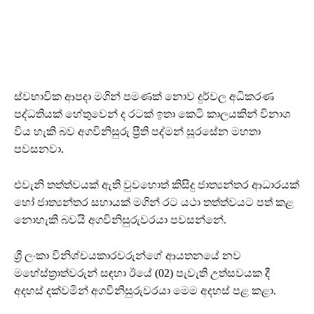
ස්වභාවික ආපදා මගින් පමණක් නොව දුර්වල අධිකරණ
පද්ධතියක් හේතුවෙන් ද රටක් ඉතා කෙටි කාලයකින් විනාශ
විය හැකි බව අගවිනිසුරු ප්‍රීති පද්මන් සූරසේන මහතා
පවසනවා.
එවැනි තත්ත්වයක් ඇති වුවහොත් කිසිදු ජාත්‍යන්තර ආධාරයක්
හෝ ජාත්‍යන්තර සහායක් මගින් රට යථා තත්ත්වයට පත් කළ
නොහැකි බවයි අගවිනිසුරුවරයා පවසන්නේ.
ශ්‍රී ලංකා විනිශ්චයකාරවරුන්ගේ ආයතනයේ නව
මහේස්ත්‍රාත්වරුන් සඳහා ඊයේ (02) පැවැති උත්සවයක දී
අදහස් දක්වමින් අගවිනිසුරුවරයා මෙම අදහස් පළ කළා.