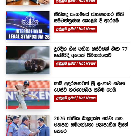
උණුසුම් පුවත් | Hot News
නීතිඥ සංගමයේ ජාත්‍යන්තර නීති
සම්මන්ත්‍රණය කොළඹ දී ඇරඹේ
උණුසුම් පුවත් | Hot News
දුරදිග ගිය බහින් බස්වීමක් නිසා 77
හැවිරිදි අයෙක් ජීවිතක්ෂයට
උණුසුම් පුවත් | Hot News
සායි සුදර්ශන්ටත් ශ්‍රී ලංකාව සමඟ
ටෙස්ට් තරගාවලිය අහිමි වෙයි
උණුසුම් පුවත් | Hot News
2026 ජාතික බාලදක්ෂ සේවා සහ
මහජන සම්බන්ධතා ව්‍යාපෘතිය දියත්
කෙරේ