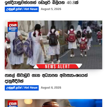
ඉන්දියානුවන්ගෙන් ඩොලර් බිලියන 40.8ක්
උණුසුම් පුවත් | Hot News
August 5, 2026
පාසල් නිවාඩුව ගැන අධ්‍යාපන අමාත්‍යාංශයෙන්
දැනුම්දීමක්
උණුසුම් පුවත් | Hot News
August 6, 2026