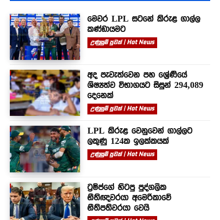
මෙවර LPL සටනේ කිරුළ ගාල්ල
කණ්ඩායමට
උණුසුම් පුවත් | Hot News
අද පැවැත්වෙන පහ ශ්‍රේණියේ
ශිෂ්‍යත්ව විභාගයට සිසුන් 294,089
දෙනෙක්
උණුසුම් පුවත් | Hot News
LPL කිරුළ වෙනුවෙන් ගාල්ලට
ලකුණු 124ක ඉලක්කයක්
උණුසුම් පුවත් | Hot News
ට්‍රම්ප්ගේ හිටපු පුද්ගලික
නීතිඥවරයා අමෙරිකාවේ
නීතිපතිවරයා වෙයි