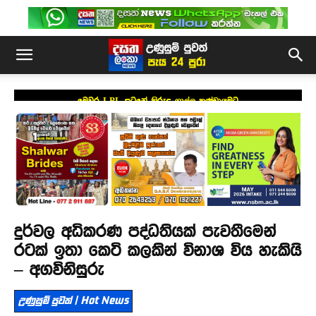
මෙවර LPL සටනේ කිරුළ ගාල්ල කණ්ඩායමට
දුර්වල අධිකරණ පද්ධතියක් පැවතීමෙන්
රටක් ඉතා කෙටි කලකින් විනාශ විය හැකියි
– අගවිනිසුරු
උණුසුම් පුවත් | Hot News