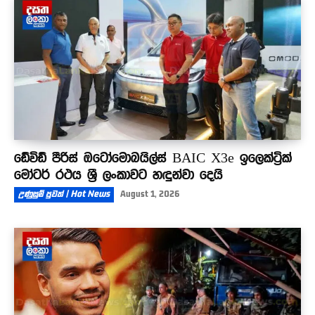
ඩේවිඩ් පීරිස් ඔටෝමොබයිල්ස් BAIC X3e ඉලෙක්ට්‍රික්
මෝටර් රථය ශ්‍රී ලංකාවට හඳුන්වා දෙයි
උණුසුම් පුවත් | Hot News
August 1, 2026