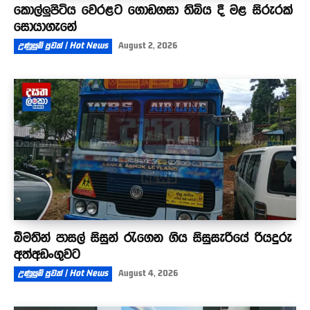
කොල්ලුපිටිය වෙරළට ගොඩගසා තිබිය දී මළ සිරුරක්
සොයාගැනේ
උණුසුම් පුවත් | Hot News
August 2, 2026
බීමතින් පාසල් සිසුන් රැගෙන ගිය සිසුසැරියේ රියදුරු
අත්අඩංගුවට
උණුසුම් පුවත් | Hot News
August 4, 2026