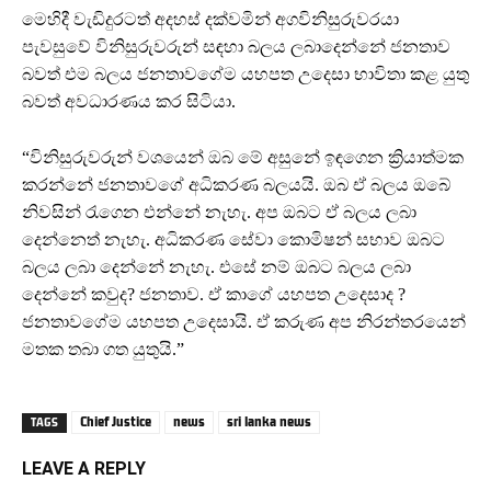
මෙහිදී වැඩිදුරටත් අදහස් දක්වමින් අගවිනිසුරුවරයා
පැවසුවේ විනිසුරුවරුන් සඳහා බලය ලබාදෙන්නේ ජනතාව
බවත් එම බලය ජනතාවගේම යහපත උදෙසා භාවිතා කළ යුතු
බවත් අවධාරණය කර සිටියා.
“විනිසුරුවරුන් වශයෙන් ඔබ මේ අසුනේ ඉඳගෙන ක්‍රියාත්මක
කරන්නේ ජනතාවගේ අධිකරණ බලයයි. ඔබ ඒ බලය ඔබේ
නිවසින් රැගෙන එන්නේ නැහැ. අප ඔබට ඒ බලය ලබා
දෙන්නෙත් නැහැ. අධිකරණ සේවා කොමිෂන් සභාව ඔබට
බලය ලබා දෙන්නේ නැහැ. එසේ නම් ඔබට බලය ලබා
දෙන්නේ කවුද? ජනතාව. ඒ කාගේ යහපත උදෙසාද ?
ජනතාවගේම යහපත උදෙසායි. ඒ කරුණ අප නිරන්තරයෙන්
මතක තබා ගත යුතුයි.”
Chief Justice
news
sri lanka news
TAGS
LEAVE A REPLY