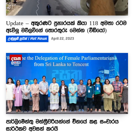
Update – අකුරණට ප්‍රහාරයක් කියා 118 අමතා රටම
ඇවිලූ මව්ලවිගේ තොරතුරු මෙන්න (වීඩියෝ)
උණුසුම් පුවත් | Hot News
April 22, 2023
පාර්ලිමේන්තු මන්ත්‍රීවරියන්ගේ චීනයේ කළ සංචාරය
සාර්ථකව අවසන් කරයි