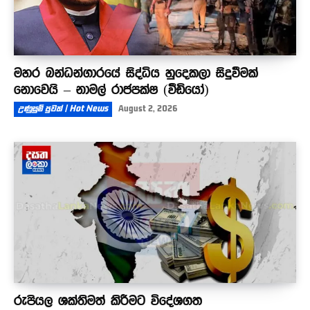
මහර බන්ධන්ගාරයේ සිද්ධිය හුදෙකලා සිදුවීමක්
නොවෙයි – නාමල් රාජපක්ෂ (වීඩියෝ)
උණුසුම් පුවත් | Hot News
August 2, 2026
රුපියල ශක්තිමත් කිරීමට විදේශගත