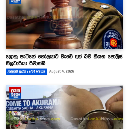
ලොකු පැටීගේ ගෝලයාට වැඩේ දුන් බව කියන පොලිස්
නිලධාරියා රිමාන්ඩ්
උණුසුම් පුවත් | Hot News
August 4, 2026