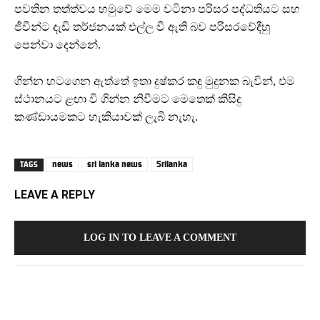
පවතින තත්ත්වය හමුවේ මෙම වටිනා පරිසර පද්ධතියට සහ
ජීවීන්ට දැඩි තර්ජනයක් එල්ල වී ඇති බව පරිසරවේදීහු
පෙන්වා දෙන්නේ.
​ගින්න හටගෙන ඇත්තේ ඉතා දුෂ්කර කඳු මුදුනක බැවින්, එම
ස්ථානයට ළඟා වී ගින්න නිවීමට මෙතෙක් කිසිදු
කණ්ඩායමකට හැකියාවක් ලැබී නැහැ.
news
sri lanka news
Srilanka
TAGS
LEAVE A REPLY
LOG IN TO LEAVE A COMMENT