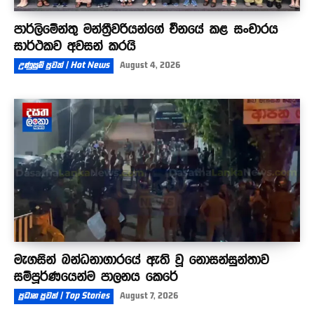
පාර්ලිමේන්තු මන්ත්‍රීවරියන්ගේ චීනයේ කළ සංචාරය
සාර්ථකව අවසන් කරයි
උණුසුම් පුවත් | Hot News
August 4, 2026
මැගසින් බන්ධනාගාරයේ ඇති වූ නොසන්සුන්තාව
සම්පූර්ණයෙන්ම පාලනය කෙරේ
ප්‍රධාන පුවත් | Top Stories
August 7, 2026