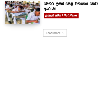
මෙවර උසස් පෙළ විභාගය හෙට
ඇරඹේ
උණුසුම් පුවත් | Hot News
Load more