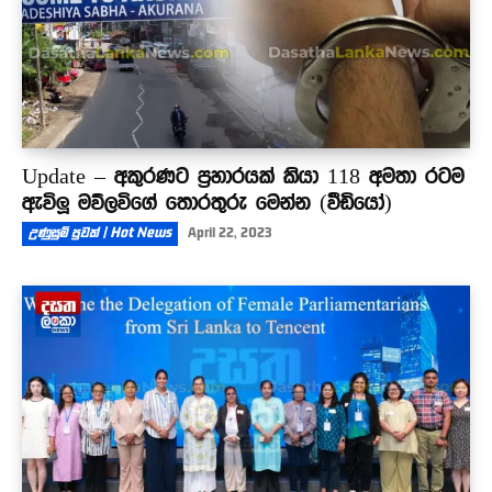
Update – අකුරණට ප්‍රහාරයක් කියා 118 අමතා රටම
ඇවිලූ මව්ලවිගේ තොරතුරු මෙන්න (වීඩියෝ)
උණුසුම් පුවත් | Hot News
April 22, 2023