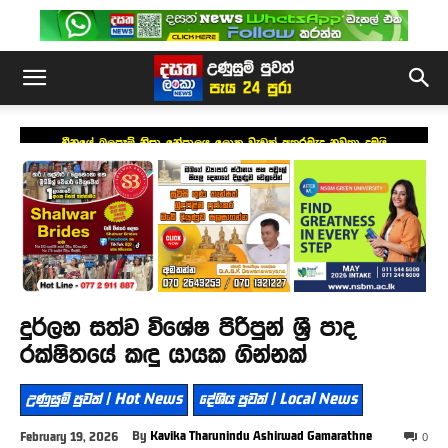
චීනයේ බලපෑම් නිසා නේපාලය ලොකු වැඩක් අතරමැද නවතා දමයි
දුර්ලභ සත්ව විශේෂ පිරිපුන් ශ්‍රී පාද
රක්ෂිතයේ කඳු යායක ගින්නක්
උණුසුම් පුවත් | Hot News
දේශීය පුවත් | Local News
By
Kavika Tharunindu Ashirwad Gamarathne
February 19, 2026
0