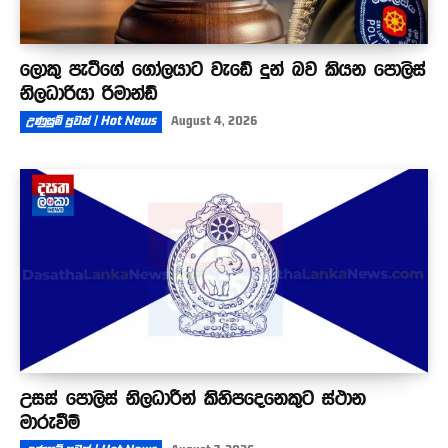
ලොකු පැටීගේ ගෝලයාට වැඩේ දුන් බව කියන පොලිස්
නිලධාරියා රිමාන්ඩ්
උණුසුම් පුවත් | Hot News
August 4, 2026
උසස් පොලිස් නිලධාරීන් කිහිපදෙනෙකුට ස්ථාන
මාරුවීම්