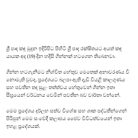
ශ්‍රී පාද කඳු මුදුන ඉදිරිපිට පිහිටි ශ්‍රී පාද රක්ෂිතයට අයත් කඳු
යායක අද (19) දින හදිසි ගින්නක් හටගෙන තිබෙනවා.
ගින්න හටගැනීමට නිශ්චිත හේතුව මෙතෙක් අනාවරණය වී
නොමැති වුවද, ප්‍රදේශයට බලපා ඇති දැඩි වියළි කාලගුණය
සහ පවතින තද සුළං තත්ත්වය හේතුවෙන් ගින්න ඉතා
සීඝ්‍රයෙන් වර්ධනය වෙමින් පවතින බව වාර්තා වන්නේ.
​මෙම ප්‍රදේශය දුර්ලභ සත්ව විශේෂ සහ ශාක පද්ධතීන්ගෙන්
පිරිපුන් මෙම සංවේදී කලාපය ජෛව විවිධත්වයෙන් ඉතා
ඉහළ ප්‍රදේශයක්.