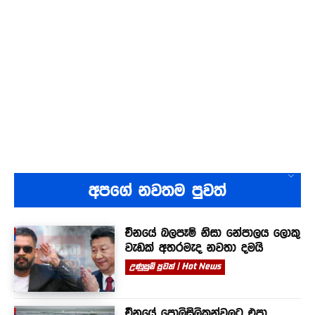
අපගේ නවතම පුවත්
චීනයේ බලපෑම් නිසා නේපාලය ලොකු
වැඩක් අතරමැද නවතා දමයි
උණුසුම් පුවත් | Hot News
චීනයේ පොලිසිලිකන්වලට එපා