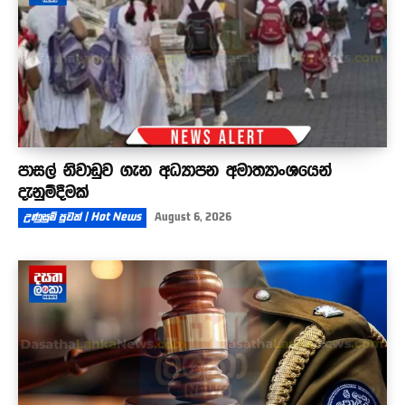
පාසල් නිවාඩුව ගැන අධ්‍යාපන අමාත්‍යාංශයෙන්
දැනුම්දීමක්
උණුසුම් පුවත් | Hot News
August 6, 2026