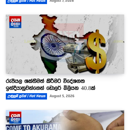
උණුසුම් පුවත් | Hot News
August 7, 2026
රුපියල ශක්තිමත් කිරීමට විදේශගත
ඉන්දියානුවන්ගෙන් ඩොලර් බිලියන 40.8ක්
උණුසුම් පුවත් | Hot News
August 5, 2026