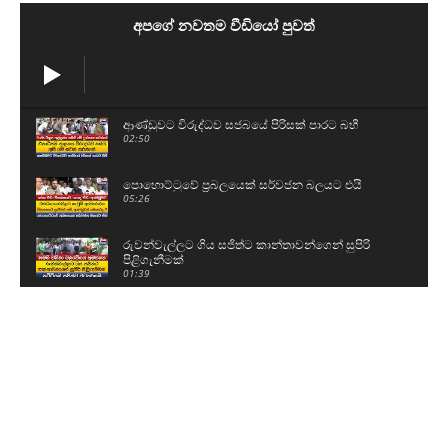
අපගේ නවතම වීඩියෝ පුවත්
ආණ්ඩුවට විරුද්ධව සජබයේ පිරිසක් පාරට බහී
02:50
පොහොට්ටුවේ ප්‍රබලයෙක් සර්වජන බලයට එයි
05:26
රුවන්වැල්ලට ගිය සජිත්ට කාන්තාවන්ගෙන් සුපිරි
පිළිගැනීමක්
01:39
පාරත් කඩාගෙන ඇලට වැටුණු ටිපර් රථය
00:57
ජනාධිපතිට කොන්දක් නෑ - මුළු රටම පල් වෙනවා
11:43
දැන් ඉඳන්ම O/L එකට පාඩම් කරනවා - එළියට ආ
ළමයි කිව්ව දේ..