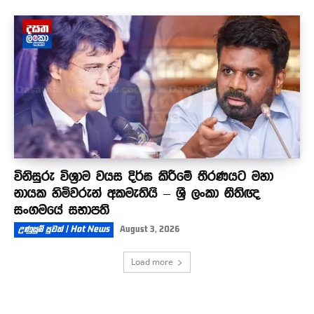
විනිසුරු විශ්‍රාම වයස දිර්ඝ කිරීමේ තීරණයට මහා
නායක හිමිවරුන් අකමැතියි – ශ්‍රී ලංකා නීතිඥ
සංගමයේ සභාපති
උණුසුම් පුවත් | Hot News
August 3, 2026
Load more