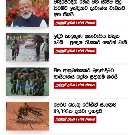
මැදපෙරදිග තෙල් මත යැපීම අඩු
කිරීමට ඉන්දියාව දැවැන්ත වැඩකට
අත තියයි
උණුසුම් පුවත් | Hot News
ඉදිරි කාලගුණ අනාවැකිය නිකුත්
වෙයි – ප්‍රදේශ රැසකට හෙටත් වැසි
උණුසුම් පුවත් | Hot News
චීන ආක්‍රමණයකට මුහුණදීමට
තායිවානය ඩ්‍රෝන සූදානම් කරයි
උණුසුම් පුවත් | Hot News
මෙරට ඩෙංගු රෝගීන් සංඛ්‍යාව
89,395ක් දක්වා ඉහළට
උණුසුම් පුවත් | Hot News