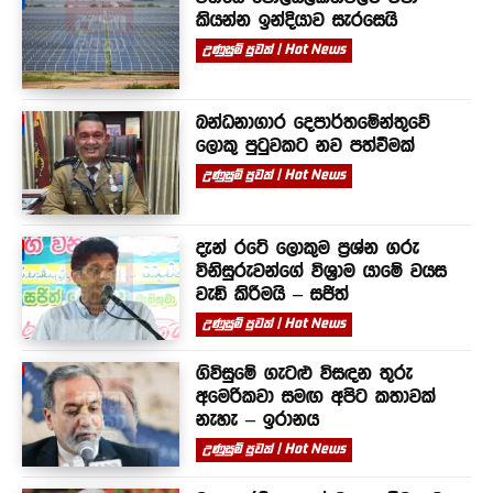
කියන්න ඉන්දියාව සැරසෙයි
උණුසුම් පුවත් | Hot News
බන්ධනාගාර දෙපාර්තමේන්තුවේ
ලොකු පුටුවකට නව පත්වීමක්
උණුසුම් පුවත් | Hot News
දැන් රටේ ලොකුම ප්‍රශ්න ගරු
විනිසුරුවන්ගේ විශ්‍රාම යාමේ වයස
වැඩි කිරීමයි – සජිත්
උණුසුම් පුවත් | Hot News
ගිවිසුමේ ගැටළු විසඳන තුරු
අමෙරිකවා සමඟ අපිට කතාවක්
නැහැ – ඉරානය
උණුසුම් පුවත් | Hot News