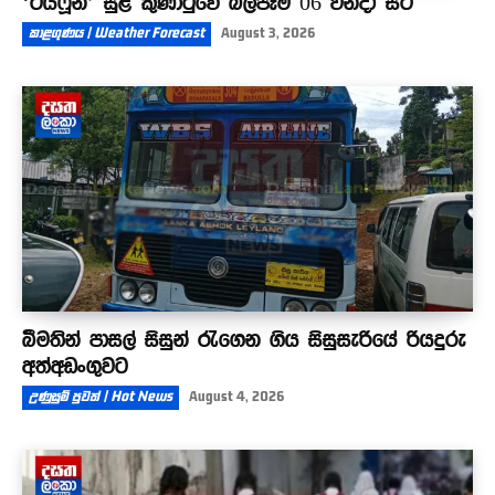
‘ටයිෆූන්’ සුළි කුණාටුවේ බලපෑම 06 වනදා සිට
කාළගුණය | Weather Forecast
August 3, 2026
බීමතින් පාසල් සිසුන් රැගෙන ගිය සිසුසැරියේ රියදුරු
අත්අඩංගුවට
උණුසුම් පුවත් | Hot News
August 4, 2026