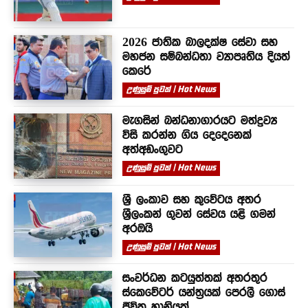
2026 ජාතික බාලදක්ෂ සේවා සහ
මහජන සම්බන්ධතා ව්‍යාපෘතිය දියත්
කෙරේ
උණුසුම් පුවත් | Hot News
මැගසින් බන්ධනාගාරයට මත්ද්‍රව්‍ය
විසි කරන්න ගිය දෙදෙනෙක්
අත්අඩංගුවට
උණුසුම් පුවත් | Hot News
ශ්‍රී ලංකාව සහ කුවේටය අතර
ශ්‍රීලංකන් ගුවන් සේවය යළි ගමන්
අරඹයි
උණුසුම් පුවත් | Hot News
සංවර්ධන කටයුත්තක් අතරතුර
ස්කෙවේටර් යන්ත්‍රයක් පෙරලී ගොස්
ජීවිත හානියක්