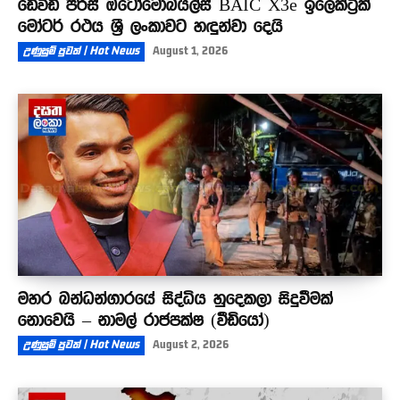
ඩේවිඩ් පීරිස් ඔටෝමොබයිල්ස් BAIC X3e ඉලෙක්ට්‍රික්
මෝටර් රථය ශ්‍රී ලංකාවට හඳුන්වා දෙයි
උණුසුම් පුවත් | Hot News
August 1, 2026
මහර බන්ධන්ගාරයේ සිද්ධිය හුදෙකලා සිදුවීමක්
නොවෙයි – නාමල් රාජපක්ෂ (වීඩියෝ)
උණුසුම් පුවත් | Hot News
August 2, 2026