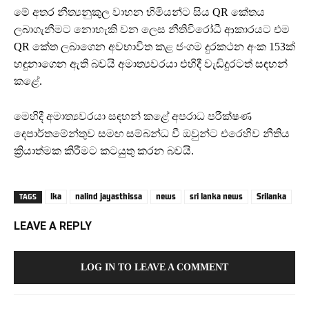
මේ අතර නීත්‍යනුකුල වාහන හිමියන්ට සිය QR කේතය
ලබාගැනීමට නොහැකි වන ලෙස නීතිවිරෝධී ආකාරයට එම
QR කේත ලබාගෙන අවභාවිත කළ ජංගම දුරකථන අංක 153ක්
හඳුනාගෙන ඇති බවයි අමාත්‍යවරයා එහිදී වැඩිදුරටත් සඳහන්
කළේ.
මෙහිදී අමාත්‍යවරයා සඳහන් කළේ අපරාධ පරීක්ෂණ
දෙපාර්තමේන්තුව සමඟ සම්බන්ධ වී ඔවුන්ට එරෙහිව නීතිය
ක්‍රියාත්මක කිරීමට කටයුතු කරන බවයි.
lka
nalind jayasthissa
news
sri lanka news
Srilanka
TAGS
LEAVE A REPLY
LOG IN TO LEAVE A COMMENT