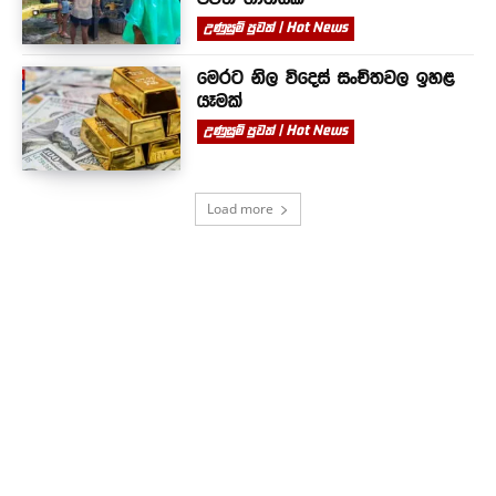
උණුසුම් පුවත් | Hot News
මෙරට නිල විදෙස් සංචිතවල ඉහළ
යෑමක්
උණුසුම් පුවත් | Hot News
Load more