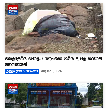
කොල්ලුපිටිය වෙරළට ගොඩගසා තිබිය දී මළ සිරුරක්
සොයාගැනේ
උණුසුම් පුවත් | Hot News
August 2, 2026