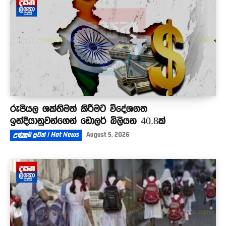
රුපියල ශක්තිමත් කිරීමට විදේශගත
ඉන්දියානුවන්ගෙන් ඩොලර් බිලියන 40.8ක්
උණුසුම් පුවත් | Hot News
August 5, 2026