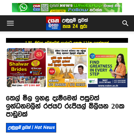
LPL කිරුළ වෙනුවෙන් ගාල්ලට ලකුණු 124ක ඉලක්කයක්
තෙල් මිල ඉහළ දැමීමෙන් පසුවත්
ඉන්ධනවලින් රජයට රුපියල් බිලියන 20ක
පාඩුවක්
උණුසුම් පුවත් | Hot News