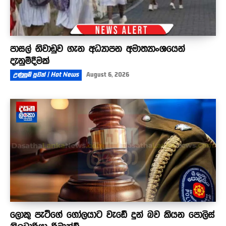
පාසල් නිවාඩුව ගැන අධ්‍යාපන අමාත්‍යාංශයෙන්
දැනුම්දීමක්
උණුසුම් පුවත් | Hot News
August 6, 2026
ලොකු පැටීගේ ගෝලයාට වැඩේ දුන් බව කියන පොලිස්