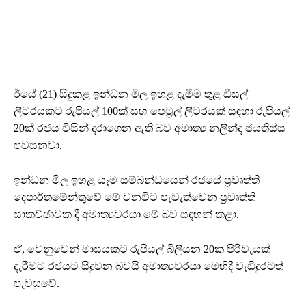
ඊයේ (21) සිදුකළ ඉන්ධන මිල ඉහළ දැමීම තුළ ඩීසල්
ලීටරයකට රුපියල් 100ක් සහ පෙට්‍රල් ලීටරයක් සඳහා රුපියල්
20ක් රජය විසින් දරාගෙන ඇති බව අමාත්‍ය නලින්ද ජයතිස්ස
පවසනවා.
ඉන්ධන මිල ඉහළ යෑම සම්බන්ධයෙන් රජයේ ප්‍රවෘත්ති
දෙපාර්තමේන්තුවේ මේ වනවිට පැවැත්වෙන ප්‍රවෘත්ති
සාකච්ඡාවක දී අමාත්‍යවරයා මේ බව සඳහන් කළා.
ඒ, වෙනුවෙන් මාසයකට රුපියල් බිලියන 20ක පිරිවැයක්
දැරීමට රජයට සිදුවන බවයි අමාත්‍යවරයා මෙහිදී වැඩිදුරටත්
පැවසුවේ.