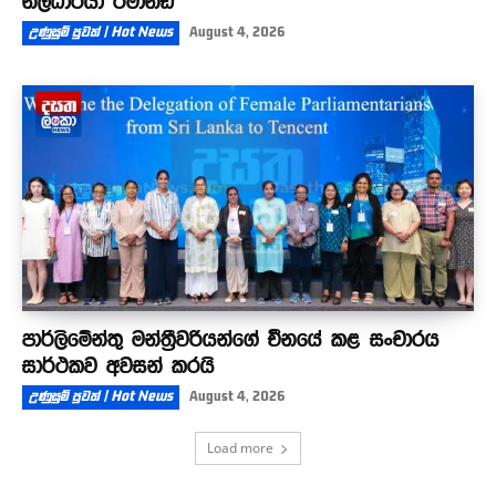
නිලධාරියා රිමාන්ඩ්
උණුසුම් පුවත් | Hot News
August 4, 2026
පාර්ලිමේන්තු මන්ත්‍රීවරියන්ගේ චීනයේ කළ සංචාරය
සාර්ථකව අවසන් කරයි
උණුසුම් පුවත් | Hot News
August 4, 2026
Load more