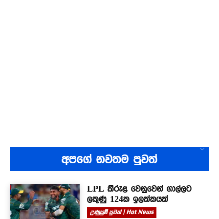
අපගේ නවතම පුවත්
LPL කිරුළ වෙනුවෙන් ගාල්ලට
ලකුණු 124ක ඉලක්කයක්
උණුසුම් පුවත් | Hot News