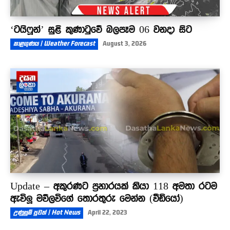
‘ටයිෆූන්’ සුළි කුණාටුවේ බලපෑම 06 වනදා සිට
කාළගුණය | Weather Forecast
August 3, 2026
Update – අකුරණට ප්‍රහාරයක් කියා 118 අමතා රටම
ඇවිලූ මව්ලවිගේ තොරතුරු මෙන්න (වීඩියෝ)
උණුසුම් පුවත් | Hot News
April 22, 2023