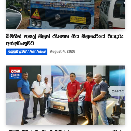
බීමතින් පාසල් සිසුන් රැගෙන ගිය සිසුසැරියේ රියදුරු
අත්අඩංගුවට
උණුසුම් පුවත් | Hot News
August 4, 2026