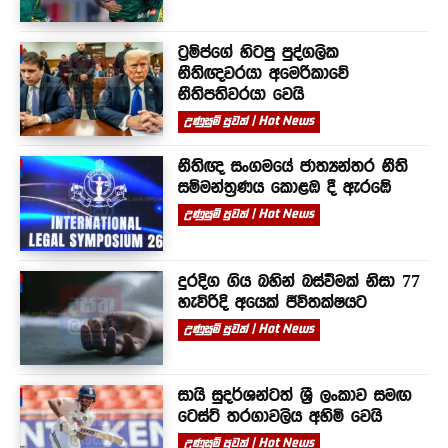
ට්‍රම්ප්ගේ හිටපු පුද්ගලික
නීතිඥවරයා අමෙරිකාවේ
නීතිපතිවරයා වෙයි
උණුසුම් පුවත් | Hot News
නීතිඥ සංගමයේ ජාත්‍යන්තර නීති
සම්මන්ත්‍රණය කොළඹ දී ඇරඹේ
උණුසුම් පුවත් | Hot News
දුරදිග ගිය බහින් බස්වීමක් නිසා 77
හැවිරිදි අයෙක් ජීවිතක්ෂයට
උණුසුම් පුවත් | Hot News
සායි සුදර්ශන්ටත් ශ්‍රී ලංකාව සමඟ
ටෙස්ට් තරගාවලිය අහිමි වෙයි
උණුසුම් පුවත් | Hot News