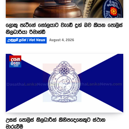
ලොකු පැටීගේ ගෝලයාට වැඩේ දුන් බව කියන පොලිස්
නිලධාරියා රිමාන්ඩ්
උණුසුම් පුවත් | Hot News
August 4, 2026
උසස් පොලිස් නිලධාරීන් කිහිපදෙනෙකුට ස්ථාන
මාරුවීම්