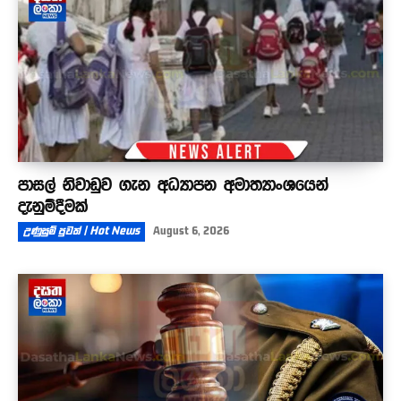
පාසල් නිවාඩුව ගැන අධ්‍යාපන අමාත්‍යාංශයෙන්
දැනුම්දීමක්
උණුසුම් පුවත් | Hot News
August 6, 2026