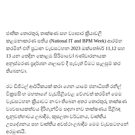
ජාතික තොරතුරු තාක්ෂණ සහ ව්‍යාපාර ක්‍රියාවලි
කළමනාකරණ සතිය (National IT and BPM Week) ආරම්භ
කරමින් එහි ප්‍රධාන වැඩසටහන 2023 ඔක්තෝබර් 11,12 සහ
13 යන තෙදින කොළඹ සිරිමාවෝ බණ්ඩාරනායක
අනුස්මරණ ප්‍රදර්ශන ශාලාවේ දී පැවැත් වීමට සැලසුම් කර
තිබෙනවා.
රට ඩිජිටල් ආර්ථිකයක් කරා ගෙන යාමේ ජනාධිපති රනිල්
වික්‍රමසිංහ මහතාගේ වැඩපිළිවෙළ වේගවත් කරමින් මෙම
වැඩසටහන ක්‍රියාවට නංවා තිබෙන අතර තොරතුරු තාක්ෂණ
ව්‍යවසායකත්වය දිරිගැන්වීම සඳහා නව තාක්ෂණය පිළිබඳ
දැනුවත්භාවය ලබාදීම, කුසලතා වර්ධනය, වෘත්තීය
උපදේශනය සහ වෘත්තීය අවස්ථා ලබාදීම මෙම වැඩසටහනේ
අරමුණයි.