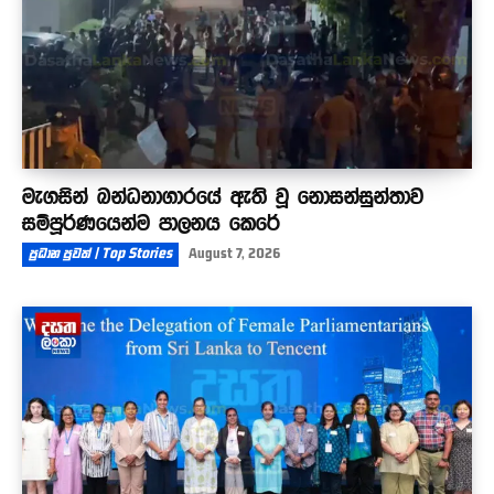
මැගසින් බන්ධනාගාරයේ ඇති වූ නොසන්සුන්තාව
සම්පූර්ණයෙන්ම පාලනය කෙරේ
ප්‍රධාන පුවත් | Top Stories
August 7, 2026