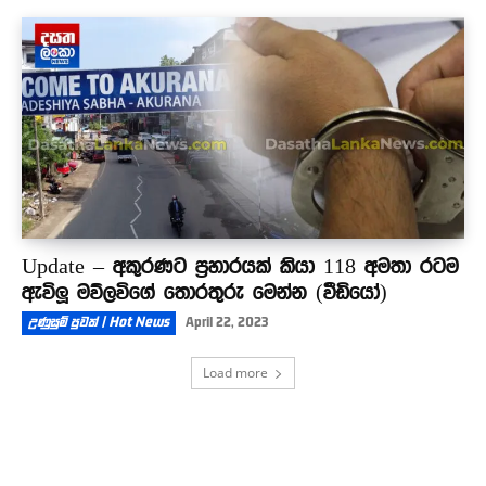
Update – අකුරණට ප්‍රහාරයක් කියා 118 අමතා රටම
ඇවිලූ මව්ලවිගේ තොරතුරු මෙන්න (වීඩියෝ)
උණුසුම් පුවත් | Hot News
April 22, 2023
Load more