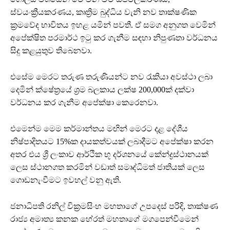
ස්වයංක්‍රීයකරණය, කෘත්‍රිම බුද්ධිය වැනි නව තාක්ෂණික
ක්‍රමවේද භාවිතය ඉහළ යමින් පවතී. ඒ සමග අනුගත වෙමින්
අපේක්ෂිත පරමාර්ථ ඉටු කර ගැනීම සඳහා නිපුණතා වර්ධනය
සිදු කළයුතුව තිබෙනවා.
එසේම මෙරට තරුණ තරුණියන්ට නව රැකියා අවස්ථා ලබා
දෙමින් ක්ෂේත්‍රයේ ශ්‍රම බලකාය ලක්ෂ 200,000ක් දක්වා
වර්ධනය කර ගැනීම අපේක්ෂා කෙරෙනවා.
එමෙන්ම මෙම කර්මාන්තය මඟින් මෙරට දළ දේශීය
නිෂ්පාදිතයට 15%ක දායකත්වයක් ලබාදීමට අපේක්ෂා කරන
අතර එය ශ්‍රී ලංකාව ආර්ථික භූ දර්ශනයේ කේන්ද්‍රස්ථානයක්
ලෙස ස්ථානගත කරමින් වඩාත් සමෘද්ධිමත් ජාතියක් ලෙස
ගොඩනැංවීමට ඉවහල් වනු ඇති.
ජනාධිපති රනිල් වික්‍රමසිංහ මහතාගේ උපදෙස් පරිදි, තාක්ෂණ
රාජ්‍ය අමාත්‍ය කනක හේරත් මහතාගේ මගපෙන්වීමෙන්