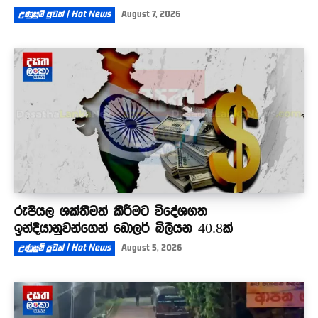
උණුසුම් පුවත් | Hot News
August 7, 2026
රුපියල ශක්තිමත් කිරීමට විදේශගත
ඉන්දියානුවන්ගෙන් ඩොලර් බිලියන 40.8ක්
උණුසුම් පුවත් | Hot News
August 5, 2026