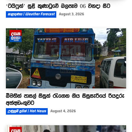
‘ටයිෆූන්’ සුළි කුණාටුවේ බලපෑම 06 වනදා සිට
කාළගුණය | Weather Forecast
August 3, 2026
බීමතින් පාසල් සිසුන් රැගෙන ගිය සිසුසැරියේ රියදුරු
අත්අඩංගුවට
උණුසුම් පුවත් | Hot News
August 4, 2026