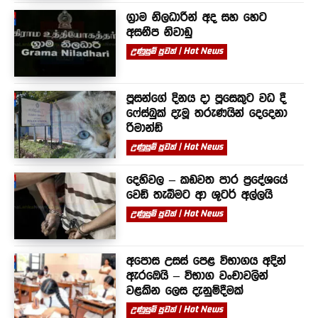
ග්‍රාම නිලධාරීන් අද සහ හෙට
අසනීප නිවාඩු
උණුසුම් පුවත් | Hot News
පූසන්ගේ දිනය දා පූසෙකුට වධ දී
ෆේස්බුක් දැමූ තරුණයින් දෙදෙනා
රිමාන්ඩ්
උණුසුම් පුවත් | Hot News
දෙහිවල – කඩවත පාර ප්‍රදේශයේ
වෙඩි තැබීමට ආ ශූටර් අල්ලයි
උණුසුම් පුවත් | Hot News
අපොස උසස් පෙළ විභාගය අදින්
ඇරඹෙයි – විභාග වංචාවලින්
වළකින ලෙස දැනුම්දීමක්
උණුසුම් පුවත් | Hot News