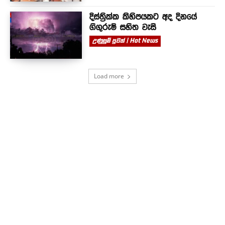
දිස්ත්‍රික්ක කිහිපයකට අද දිනයේ
ගිගුරුම් සහිත වැසි
උණුසුම් පුවත් | Hot News
Load more