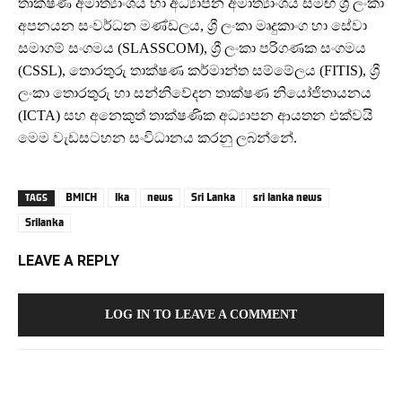
තාක්ෂණ අමාත්‍යාංශය හා අධ්‍යාපන අමාත්‍යාංශය සමඟ ශ්‍රි ලංකා
අපනයන සංවර්ධන මණ්ඩලය, ශ්‍රී ලංකා මෘදුකාංග හා සේවා
සමාගම් සංගමය (SLASSCOM), ශ්‍රී ලංකා පරිගණක සංගමය
(CSSL), තොරතුරු තාක්ෂණ කර්මාන්ත සම්මේලය (FITIS), ශ්‍රී
ලංකා තොරතුරු හා සන්නිවේදන තාක්ෂණ නියෝජිතායනය
(ICTA) සහ අනෙකුත් තාක්ෂණික අධ්‍යාපන ආයතන එක්වයි
මෙම වැඩසටහන සංවිධානය කරනු ලබන්නේ.
BMICH
lka
news
Sri Lanka
sri lanka news
TAGS
Srilanka
LEAVE A REPLY
LOG IN TO LEAVE A COMMENT