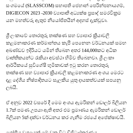
සංගමයේ (SLASSCOM) සභාපති ජෙහාන් පෙරින්පනායගම්,
DIGIECON 2023 -2030 ව්‍යාපෘති අධ්‍යක්ෂ ප්‍රසාද් සමරවික්‍රම
යන මහත්වරු ඇතුළු නියෝජිතයින් අදහස් දැක්වූවා.
ශ්‍රී ලංකාවේ තොරතුරු තාක්ෂණ සහ ව්‍යාපාර ක්‍රියාවලි
කළමනාකරණ කර්මාන්තය කැපී පෙනෙන වර්ධනයක් සමඟ
අඛණ්ඩව ඉදිරියට යමින් තිබෙන අතර 144,000කට අධික
වෘත්තිකයන්ට රැකියා අවස්ථා හිමිව තිබෙනවා. ශ්‍රී ලංකා
ආර්ථිකයේ සුවිශේෂි භුමිකාවක් ඉටු කරන තොරතුරු
තාක්ෂණ සහ ව්‍යාපාර ක්‍රියාවලි කළමනාකරණ අංශය මෙරට
දළ දේශීය නිෂ්පාදිතයට සැලකිය යුතු දායකත්වයක් සපයනු
ලබයි.
ඒ අනුව 2022 වසරේ දී මෙම අංශය ඇමරිකන් ඩොලර් බිලියන
1.7ක් පමණ උපයා ඇති අතර එම ප්‍රමාණය ඇමරිකන් ඩොලර්
බිලියන 5ක් දක්වා වර්ධනය කර ගැනීම රජයේ අපේක්ෂාවයි.
ගෝලීය වශයෙන් මේ වන විට ඩිජිටල්කරණය,