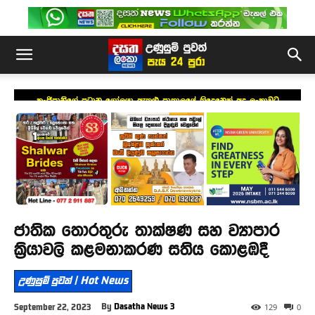
කංජිපානිගේ ප්‍රධාන ගෝලයා ඇතුළු පාතාලයේ තිදෙනෙක් අද ලංකාවට
ජාතික තොරතුරු තාක්ෂණ සහ ව්‍යාපාර
ක්‍රියාවලි කළමනාකරණ සතිය කොළඹදී
උණුසුම් පුවත් | Hot News
By
Dasatha News 3
September 22, 2023
129
0