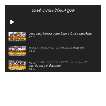
අපගේ නවතම වීඩියෝ පුවත්
උසස් පෙළ විභාගය ලියන සිසුන්ට විශේෂ දැනුම්දීමක්
07:25
සාගර වෙනුවෙන් ඩී.වී චානක සහ සංජීවත් එයි
00:46
ඇතුළට යන්න කළින් සාගර කිව්ව දේ.. මම ආවේ
කොන්ද කෙළින් තියාගෙන
04:07
🔴Breaking News
05:05
සාගර කාරියවසම් අත්අඩංගුවට
01:08
🔴Breaking News