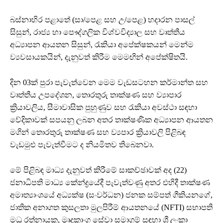
බස්නාහිර පළාතේ (සා/පෙළ සහ උ/පෙළ) හදාරන පාසල්
සිසුන්, රාජ්‍ය හා පෞද්ගලික විශ්වවිද්‍යාල සහ වෘත්තීය
අධ්‍යාපන ආයතන සිසුන්, රැකියා අපේක්ෂකයන් මෙන්ම
ව්‍යවසායකයින්, දැනුවත් කිරීම මෙමඟින් අපේක්ෂිතයි.
දින 03ක් පුරා පැවැත්වෙන මෙම වැඩසටහන කර්මාන්ත සහ
වෘත්තීය උපදේශන, තොරතුරු තාක්ෂණ සහ ව්‍යාපාර
ක්‍රියාවලිය, සීමාවාසික පුහුණුව සහ රැකියා අවස්ථා සඳහා
වේදිකාවක් සපයනු ලබන අතර තාක්ෂණික අධ්‍යාපන ආයතන
මගින් තොරතුරු තාක්ෂණ සහ ව්‍යපාර ක්‍රියාවලි පිළිබඳ
වැඩමුළු පැවැත්වීමට ද නියමිතව තිබෙනවා.
මේ පිළිබඳ මාධ්‍ය දැනුවත් කිරීමේ සාකච්ඡාවක් අද (22)
ජනාධිපති මාධ්‍ය කේන්ද්‍රයේදී පැවැත්වණු අතර එහිදී තාක්ෂණ
අමාත්‍යාංශයේ අධ්‍යක්ෂ (සංවර්ධන) ජනක සම්පත් ගීකියනගේ,
ජාතික අනාගත කුසලතා මුලපිරීම් ආයතනයේ (NFTI) සභාපති
මධු රත්නායක, මෘදුකාංග සේවා සමාගම් සඳහා ශ්‍රී ලංකා