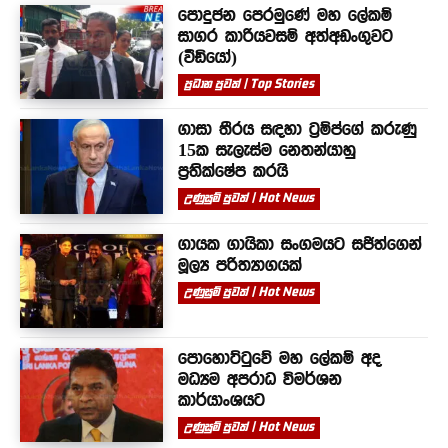
පොදුජන පෙරමුණේ මහ ලේකම්
සාගර කාරියවසම් අත්අඩංගුවට
(වීඩියෝ)
ප්‍රධාන පුවත් | Top Stories
ගාසා තීරය සඳහා ට්‍රම්ප්ගේ කරුණු
15ක සැලැස්ම නෙතන්යාහු
ප්‍රතික්ෂේප කරයි
උණුසුම් පුවත් | Hot News
ගායක ගායිකා සංගමයට සජිත්ගෙන්
මූල්‍ය පරිත්‍යාගයක්
උණුසුම් පුවත් | Hot News
පොහොට්ටුවේ මහ ලේකම් අද
මධ්‍යම අපරාධ විමර්ශන
කාර්යාංශයට
උණුසුම් පුවත් | Hot News