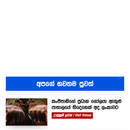
අපගේ නවතම පුවත්
කංජිපානිගේ ප්‍රධාන ගෝලයා ඇතුළු
පාතාලයේ තිදෙනෙක් අද ලංකාවට
උණුසුම් පුවත් | Hot News