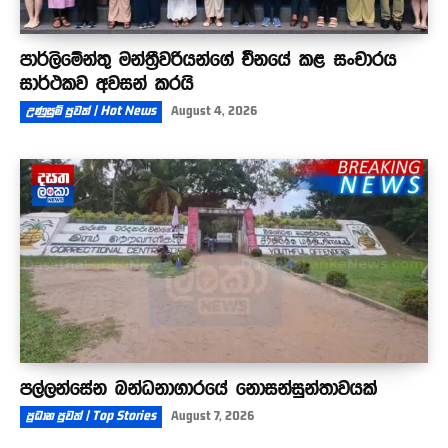
පාර්ලිමේන්තු මන්ත්‍රීවරියන්ගේ චීනයේ කළ සංචාරය
සාර්ථකව අවසන් කරයි
උණුසුම් පුවත් | Hot News
August 4, 2026
පල්ලන්සේන බන්ධනාගාරයේ නොසන්සුන්තාවයක්
ප්‍රධාන පුවත් | Top Stories
August 7, 2026