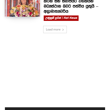
කරන සහ සමාජයට වගකියන
මධ්‍යස්ථාන බවට පත්විය යුතුයි –
අග්‍රාමාත්‍යවරිය
උණුසුම් පුවත් | Hot News
Load more