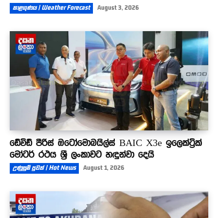
කාළගුණය | Weather Forecast
August 3, 2026
ඩේවිඩ් පීරිස් ඔටෝමොබයිල්ස් BAIC X3e ඉලෙක්ට්‍රික්
මෝටර් රථය ශ්‍රී ලංකාවට හඳුන්වා දෙයි
උණුසුම් පුවත් | Hot News
August 1, 2026