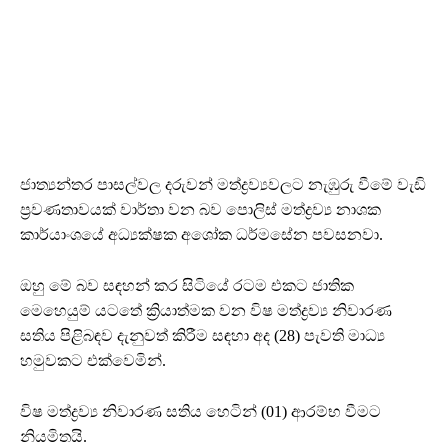
ජාත්‍යන්තර පාසල්වල දරුවන් මත්ද්‍රව්‍යවලට නැඹුරු වීමේ වැඩි
ප්‍රවණතාවයක් වාර්තා වන බව පොලිස් මත්ද්‍රව්‍ය නාශක
කාර්යාංශයේ අධ්‍යක්ෂක අශෝක ධර්මසේන පවසනවා.
ඔහු මේ බව සඳහන් කර සිටියේ රටම එකට ජාතික
මෙහෙයුම් යටතේ ක්‍රියාත්මක වන විෂ මත්ද්‍රව්‍ය නිවාරණ
සතිය පිළිබඳව දැනුවත් කිරීම සඳහා අද (28) පැවති මාධ්‍ය
හමුවකට එක්වෙමින්.
විෂ මත්ද්‍රව්‍ය නිවාරණ සතිය හෙටින් (01) ආරම්භ වීමට
නියමිතයි.