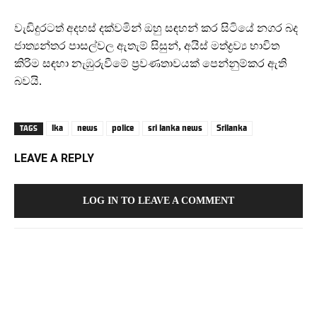
වැඩිදුරටත් අදහස් දක්වමින් ඔහු සඳහන් කර සිටියේ නගර බද
ජාත්‍යන්තර පාසල්වල ඇතැම් සිසුන්, අයිස් මත්ද්‍රව්‍ය භාවිත
කිරිම සඳහා නැඹුරුවීමේ ප්‍රවණතාවයක් පෙන්නුම්කර ඇති
බවයි.
lka
news
police
sri lanka news
Srilanka
TAGS
LEAVE A REPLY
LOG IN TO LEAVE A COMMENT