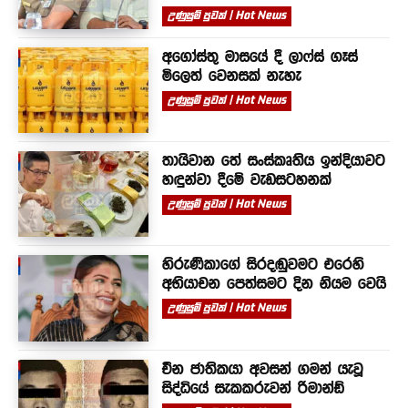
උණුසුම් පුවත් | Hot News
අගෝස්තු මාසයේ දී ලාෆ්ස් ගෑස්
මිලෙත් වෙනසක් නැහැ
උණුසුම් පුවත් | Hot News
තායිවාන තේ සංස්කෘතිය ඉන්දියාවට
හඳුන්වා දීමේ වැඩසටහනක්
උණුසුම් පුවත් | Hot News
හිරුණිකාගේ සිරදඬුවමට එරෙහි
අභියාචන පෙත්සමට දින නියම වෙයි
උණුසුම් පුවත් | Hot News
චීන ජාතිකයා අවසන් ගමන් යැවූ
සිද්ධියේ සැකකරුවන් රිමාන්ඩ්