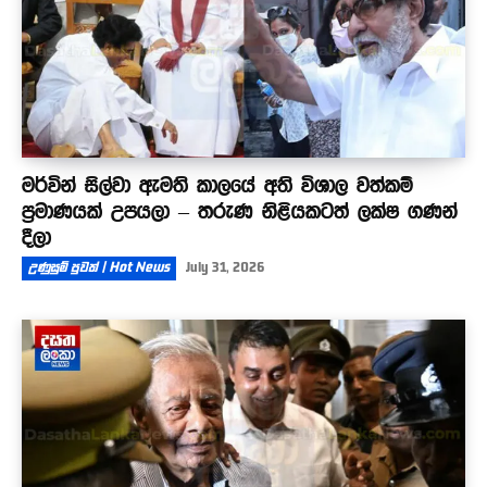
මර්වින් සිල්වා ඇමති කාලයේ අති විශාල වත්කම්
ප්‍රමාණයක් උපයලා – තරුණ නිළියකටත් ලක්ෂ ගණන්
දීලා
උණුසුම් පුවත් | Hot News
July 31, 2026