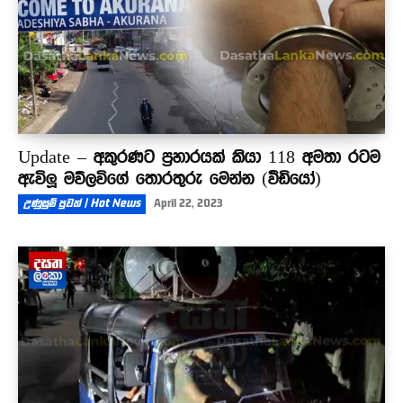
Update – අකුරණට ප්‍රහාරයක් කියා 118 අමතා රටම
ඇවිලූ මව්ලවිගේ තොරතුරු මෙන්න (වීඩියෝ)
උණුසුම් පුවත් | Hot News
April 22, 2023