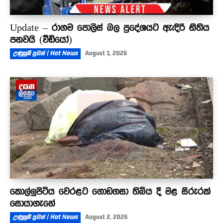
Update – රාගම පොලිස් බල ප්‍රදේශයට ඇඳිරි නීතිය
පනවයි (වීඩියෝ)
උණුසුම් පුවත් | Hot News
August 1, 2026
කොල්ලුපිටිය වෙරළට ගොඩගසා තිබිය දී මළ සිරුරක්
සොයාගැනේ
උණුසුම් පුවත් | Hot News
August 2, 2026