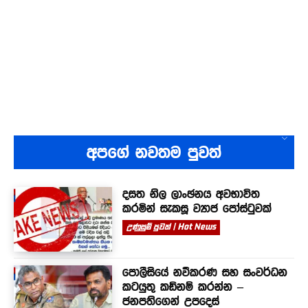
අපගේ නවතම පුවත්
දසත නිල ලාංඡනය අවභාවිත
කරමින් සැකසූ ව්‍යාජ පෝස්ටුවක්
උණුසුම් පුවත් | Hot News
පොලීසියේ නවීකරණ සහ සංවර්ධන
කටයුතු කඩිනම් කරන්න –
ජනපතිගෙන් උපදෙස්