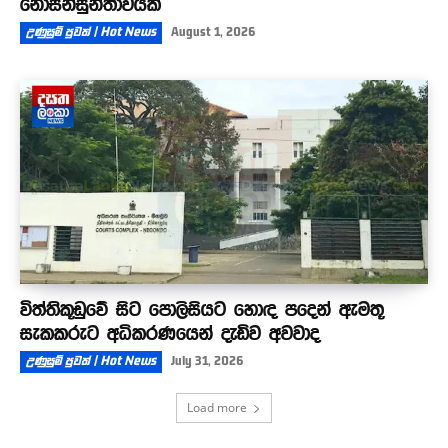
නොසන්සුන්තාවයක්
උණුසුම් පුවත් | Hot News
August 1, 2026
විත්තිකූඩුවේ සිට පොලිසියට හොඳ පදෙන් ඇමතූ
සැකකරුට අධිකරණයෙන් දැඩිව අවවාද
උණුසුම් පුවත් | Hot News
July 31, 2026
Load more