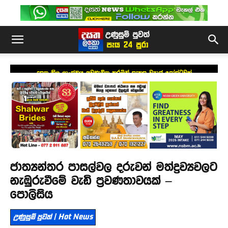
දසත නිල ලාංඡනය අවභාවිත කරමින් සැකසූ ව්‍යාජ පෝස්ටුවක්
ජාත්‍යන්තර පාසල්වල දරුවන් මත්ද්‍රව්‍යවලට
නැඹුරුවීමේ වැඩි ප්‍රවණතාවයක් –
පොලිසිය
උණුසුම් පුවත් | Hot News