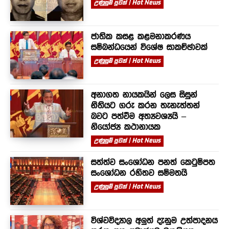
උණුසුම් පුවත් | Hot News
ජාතික කසළ කළමනාකරණය
සම්බන්ධයෙන් විශේෂ සාකච්ඡාවක්
උණුසුම් පුවත් | Hot News
අනාගත නායකයින් ලෙස සිසුන්
නීතියට ගරු කරන තැනැත්තන්
බවට පත්වීම අත්‍යවශ්‍යයි –
නියෝජ්‍ය කථානායක
උණුසුම් පුවත් | Hot News
සත්ත්ව සංශෝධන පනත් කෙටුම්පත
සංශෝධන රහිතව සම්මතයි
උණුසුම් පුවත් | Hot News
විශ්වවිද්‍යාල අලුත් දැනුම උත්පාදනය