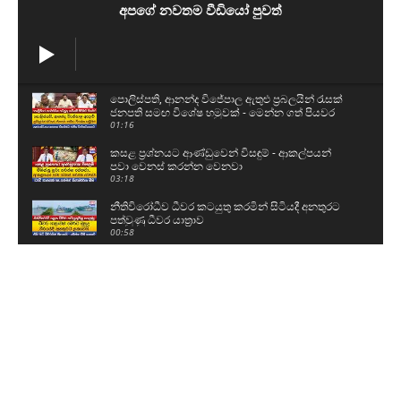
අපගේ නවතම වීඩියෝ පුවත්
පොලිස්පති, ආනන්ද විජේපාල ඇතුළු ප්‍රබලයින් රැසක්
ජනපති සමඟ විශේෂ හමුවක් - මෙන්න ගත් පියවර
01:16
කසළ ප්‍රශ්නයට ආණ්ඩුවෙන් විසඳුම් - ආකල්පයන්
පවා වෙනස් කරන්න වෙනවා
03:18
නීතිවිරෝධීව ධීවර කටයුතු කරමින් සිටියදී අනතුරට
පත්වුණු ධීවර යාත්‍රාව
00:58
උසස් පෙළ සහ ශිෂ්‍යත්ව විභාගයට බස් යොදවා ඇති
අයුරු මෙන්න - වෙනදා වෙලාවටම තමයි යන්නේ
05:08
ගල් අඟුරු කොමිසමට සාක්ෂි දෙන්න ආ DV චානක
හා කුමාර ජයකොඩි
02:24
අකිල ගැන UNPයෙන් කට අරියි - හොරු අල්ලන
වැඩේ කළේ රනිල්..විහිළු සපයන්න එපා
02:48