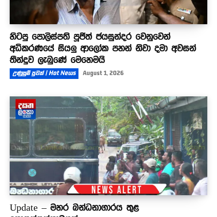
හිටපු පොලිස්පති පූජිත් ජයසුන්දර වෙනුවෙන්
අධිකරණයේ සියලු ආලෝක පහන් නිවා දමා අවසන්
තීන්දුව ලැබුණේ මෙහෙමයි
උණුසුම් පුවත් | Hot News
August 1, 2026
Update – මහර බන්ධනාගාරය තුළ