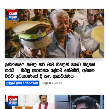
ඉතිහාසයේ කවදා හරි මාව නිදොස් කොට නිදහස්
කරයි – හිටපු ආරක්ෂක ලේකම් හේමසිරි, අවසන්
වරට අධිකරණයේ දී කළ අනාවරණය
උණුසුම් පුවත් | Hot News
August 1, 2026