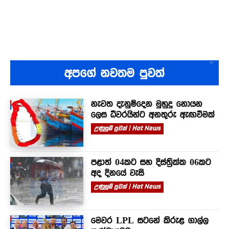
අපගේ නවතම පුවත්
නැවත දැනුම්දෙන මුහුදු නොයන
ලෙස ධීවරයින්ට අනතුරු ඇඟවීමක්
උණුසුම් පුවත් | Hot News
පළාත් 04කට සහ දිස්ත්‍රික්ක 06කට
අද දිනයේ වැසි
උණුසුම් පුවත් | Hot News
මෙවර LPL සටනේ කිරුළ ගාල්ල