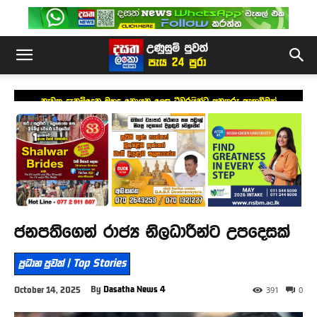
නැවත දැනුම්දෙන මුහුදු නොයන ලෙස ධීවරයින්ට අනතුරු ඇඟවීමක්
ජනපතිගෙන් රාජ්‍ය නිලධාරීන්ට උපදෙසක්
ප්‍රධාන පුවත් | Top Stories
By
Dasatha News 4
October 14, 2025
391
0