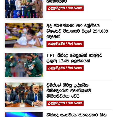
කණ්ඩායමට
උණුසුම් පුවත් | Hot News
අද පැවැත්වෙන පහ ශ්‍රේණියේ
ශිෂ්‍යත්ව විභාගයට සිසුන් 294,089
දෙනෙක්
උණුසුම් පුවත් | Hot News
LPL කිරුළ වෙනුවෙන් ගාල්ලට
ලකුණු 124ක ඉලක්කයක්
උණුසුම් පුවත් | Hot News
ට්‍රම්ප්ගේ හිටපු පුද්ගලික
නීතිඥවරයා අමෙරිකාවේ
නීතිපතිවරයා වෙයි
උණුසුම් පුවත් | Hot News
නීතිඥ සංගමයේ ජාත්‍යන්තර නීති