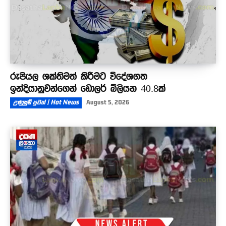
රුපියල ශක්තිමත් කිරීමට විදේශගත
ඉන්දියානුවන්ගෙන් ඩොලර් බිලියන 40.8ක්
උණුසුම් පුවත් | Hot News
August 5, 2026