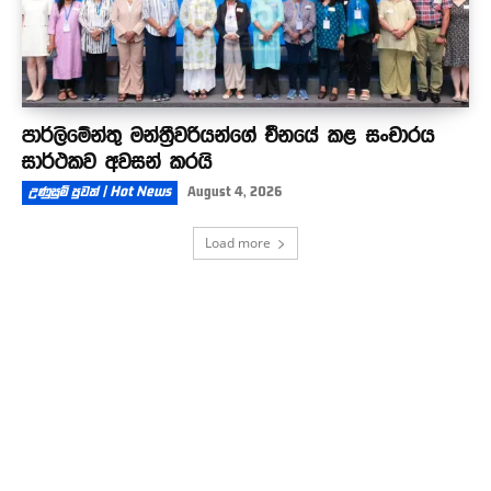
පාර්ලිමේන්තු මන්ත්‍රීවරියන්ගේ චීනයේ කළ සංචාරය
සාර්ථකව අවසන් කරයි
උණුසුම් පුවත් | Hot News
August 4, 2026
Load more