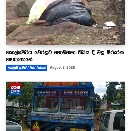
කොල්ලුපිටිය වෙරළට ගොඩගසා තිබිය දී මළ සිරුරක්
සොයාගැනේ
උණුසුම් පුවත් | Hot News
August 2, 2026