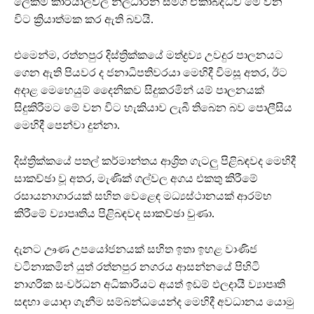
ලේකම් කාර්යාලවල නිලධාරින් සමග ඒකාබද්ධව මේ වන
විට ක්‍රියාත්මක කර ඇති බවයි.
එමෙන්ම, රත්නපුර දිස්ත්‍රික්කයේ මත්ද්‍රව්‍ය උවදුර පාලනයට
ගෙන ඇති පියවර ද ජනාධිපතිවරයා මෙහිදී විමසූ අතර, ඊට
අදාළ මෙහෙයුම් දෛනිකව සිදුකරමින් යම් පාලනයක්
සිදුකිරීමට මේ වන විට හැකියාව ලැබී තිබෙන බව පොලීසිය
මෙහිදී පෙන්වා දුන්නා.
දිස්ත්‍රික්කයේ පතල් කර්මාන්තය ආශ්‍රිත ගැටලු පිළිබඳවද මෙහිදී
සාකච්ඡා වූ අතර, මැණික් ගල්වල අගය එකතු කිරීමේ
රසායනාගාරයක් සහිත වෙළෙඳ මධ්‍යස්ථානයක් ආරම්භ
කිරීමේ ව්‍යාපෘතිය පිළිබඳවද සාකච්ඡා වුණා.
දැනට ඌණ උපයෝජනයක් සහිත ඉතා ඉහළ වාණිජ
වටිනාකමින් යුත් රත්නපුර නගරය ආසන්නයේ පිහිටි
නාගරික සංවර්ධන අධිකාරියට අයත් ඉඩම් ඵලදායී ව්‍යාපෘති
සඳහා යොදා ගැනීම සම්බන්ධයෙන්ද මෙහිදී අවධානය යොමු