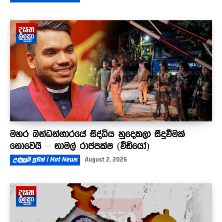
මහර බන්ධන්ගාරයේ සිද්ධිය හුදෙකලා සිදුවීමක්
නොවෙයි – නාමල් රාජපක්ෂ (වීඩියෝ)
උණුසුම් පුවත් | Hot News
August 2, 2026