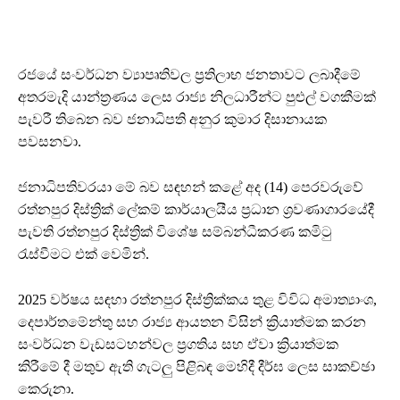
රජයේ සංවර්ධන ව්‍යාපෘතිවල ප්‍රතිලාභ ජනතාවට ලබාදීමේ
අතරමැදි යාන්ත්‍රණය ලෙස රාජ්‍ය නිලධාරීන්ට පුළුල් වගකීමක්
පැවරී තිබෙන බව ජනාධිපති අනුර කුමාර දිසානායක
පවසනවා.
ජනාධිපතිවරයා මේ බව සඳහන් කළේ අද (14) පෙරවරුවේ
රත්නපුර දිස්ත්‍රික් ලේකම් කාර්යාලයීය ප්‍රධාන ශ්‍රවණාගාරයේදී
පැවති රත්නපුර දිස්ත්‍රික් විශේෂ සම්බන්ධීකරණ කමිටු
රැස්වීමට එක් වෙමින්.
2025 වර්ෂය සඳහා රත්නපුර දිස්ත්‍රික්කය තුළ විවිධ අමාත්‍යාංශ,
දෙපාර්තමේන්තු සහ රාජ්‍ය ආයතන විසින් ක්‍රියාත්මක කරන
සංවර්ධන වැඩසටහන්වල ප්‍රගතිය සහ ඒවා ක්‍රියාත්මක
කිරීමේ දී මතුව ඇති ගැටලු පිළිබඳ මෙහිදී දීර්ඝ ලෙස සාකච්ඡා
කෙරුනා.