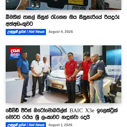
බීමතින් පාසල් සිසුන් රැගෙන ගිය සිසුසැරියේ රියදුරු
අත්අඩංගුවට
උණුසුම් පුවත් | Hot News
August 4, 2026
ඩේවිඩ් පීරිස් ඔටෝමොබයිල්ස් BAIC X3e ඉලෙක්ට්‍රික්
මෝටර් රථය ශ්‍රී ලංකාවට හඳුන්වා දෙයි
උණුසුම් පුවත් | Hot News
August 1, 2026