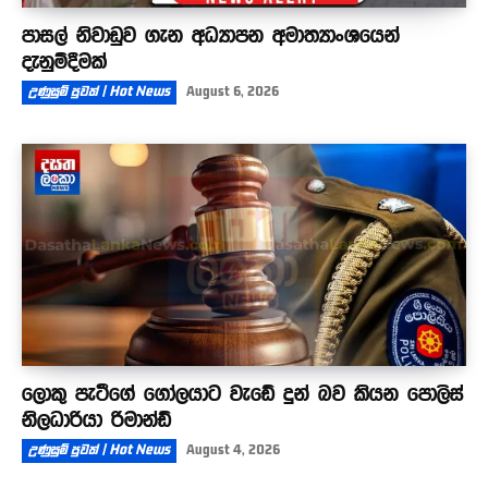
පාසල් නිවාඩුව ගැන අධ්‍යාපන අමාත්‍යාංශයෙන්
දැනුම්දීමක්
උණුසුම් පුවත් | Hot News
August 6, 2026
ලොකු පැටීගේ ගෝලයාට වැඩේ දුන් බව කියන පොලිස්
නිලධාරියා රිමාන්ඩ්
උණුසුම් පුවත් | Hot News
August 4, 2026