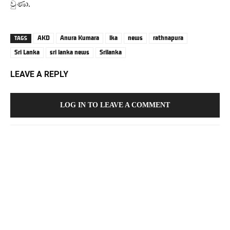
වුණා.
AKD
Anura Kumara
lka
news
rathnapura
TAGS
Sri Lanka
sri lanka news
Srilanka
LEAVE A REPLY
LOG IN TO LEAVE A COMMENT