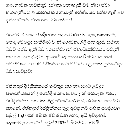
ගණනාවක නඩත්තුව දරාගත නොහැකි වීම නිසා ඒවා
භාරගැනීමට ආයතනයක් නොමැති තත්ත්වයට පත්ව ඇති බව
ද ජනාධිපතිවරයා පෙන්වා දුන්නේ.
එසේම, රජයෙන් ඉදිකරන ලද සංචාරක බංගලා, තානායම්,
පොදු වෙළෙඳ සංකීර්ණ වැනි ගොඩනැගිලි පාළු අඳුරු ස්ථාන
බවට පත්ව ඇති බව ද පෙන්වා දුන් ජනාධිපතිවරයා, එවැනි
ආයතන පෞද්ගලික අංශයේ කළමනාකාරීත්වය යටතේ
පවත්වාගෙන යාම වර්තමානයට වඩාත් ගැළපෙන ක්‍රමවේදය
බවද පැවසුවා.
රත්නපුර දිස්ත්‍රික්කයේ ගංවතුර සහ නායයාම් උවදුර
සම්බන්ධයෙන් ද මෙහිදී සාකච්ඡාවට ලක් කෙරුණු අතර,
එහිදී ජාතික ගොඩනැගිලි පර්යේෂණ මධ්‍යස්ථානය පෙන්වා
දුන්නේ, රත්නපුර දිස්ත්‍රික්කය තුළ අවදානම් සහිත ප්‍රදේශවල
පවුල් 15,000ක් පමණ ජීවත් වන අතර, අධි-අවදානම්
කලාපවල පමණක් පවුල් 2763ක් ජීවත්වන බවයි.