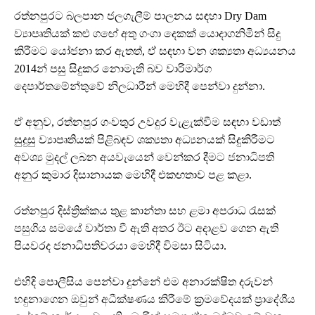
රත්නපුරට බලපාන ජලගැලීම් පාලනය සඳහා Dry Dam
ව්‍යාපෘතියක් කළු ගඟේ අතු ගංගා දෙකක් යොදාගනිමින් සිදු
කිරීමට යෝජනා කර ඇතත්, ඒ සඳහා වන ශක්‍යතා අධ්‍යයනය
2014න් පසු සිදුකර නොමැති බව වාරිමාර්ග
දෙපාර්තමේන්තුවේ නිලධාරීන් මෙහිදී පෙන්වා දුන්නා.
ඒ අනුව, රත්නපුර ගංවතුර උවදුර වැළැක්වීම සඳහා වඩාත්
සුදුසු ව්‍යාපෘතියක් පිළිබඳව ශක්‍යතා අධ්‍යනයක් සිදුකිරීමට
අවශ්‍ය මුදල් ලබන අයවැයෙන් වෙන්කර දීමට ජනාධිපති
අනුර කුමාර දිසානායක මෙහිදී එකඟතාව පළ කළා.
රත්නපුර දිස්ත්‍රික්කය තුළ කාන්තා සහ ළමා අපරාධ රැසක්
පසුගිය සමයේ වාර්තා වී ඇති අතර ඊට අදාළව ගෙන ඇති
පියවරද ජනාධිපතිවරයා මෙහිදී විමසා සිටියා.
එහිදි පොලීසිය පෙන්වා දුන්නේ එම අනාරක්ෂිත දරුවන්
හඳුනාගෙන ඔවුන් අධීක්ෂණය කිරීමේ ක්‍රමවේදයක් ප්‍රාදේශීය