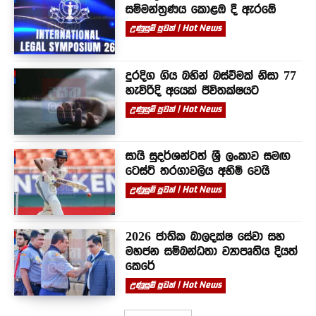
සම්මන්ත්‍රණය කොළඹ දී ඇරඹේ
උණුසුම් පුවත් | Hot News
දුරදිග ගිය බහින් බස්වීමක් නිසා 77
හැවිරිදි අයෙක් ජීවිතක්ෂයට
උණුසුම් පුවත් | Hot News
සායි සුදර්ශන්ටත් ශ්‍රී ලංකාව සමඟ
ටෙස්ට් තරගාවලිය අහිමි වෙයි
උණුසුම් පුවත් | Hot News
2026 ජාතික බාලදක්ෂ සේවා සහ
මහජන සම්බන්ධතා ව්‍යාපෘතිය දියත්
කෙරේ
උණුසුම් පුවත් | Hot News