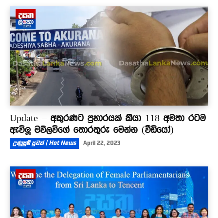
Update – අකුරණට ප්‍රහාරයක් කියා 118 අමතා රටම
ඇවිලූ මව්ලවිගේ තොරතුරු මෙන්න (වීඩියෝ)
උණුසුම් පුවත් | Hot News
April 22, 2023