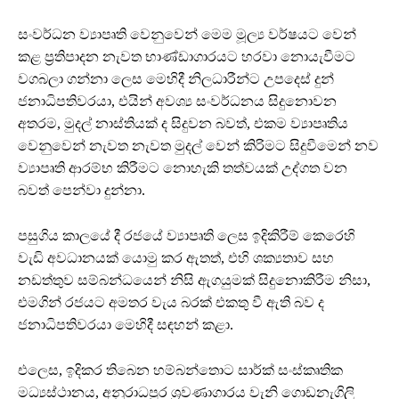
සංවර්ධන ව්‍යාපෘති වෙනුවෙන් මෙම මූල්‍ය වර්ෂයට වෙන්
කළ ප්‍රතිපාදන නැවත භාණ්ඩාගාරයට හරවා නොයැවීමට
වගබලා ගන්නා ලෙස මෙහිදී නිලධාරීන්ට උපදෙස් දුන්
ජනාධිපතිවරයා, එයින් අවශ්‍ය සංවර්ධනය සිදුනොවන
අතරම, මුදල් නාස්තියක් ද සිදුවන බවත්, එකම ව්‍යාපෘතිය
වෙනුවෙන් නැවත නැවත මුදල් වෙන් කිරිමට සිදුවීමෙන් නව
ව්‍යාපෘති ආරම්භ කිරීමට නොහැකි තත්වයක් උද්ගත වන
බවත් පෙන්වා දුන්නා.
පසුගිය කාලයේ දී රජයේ ව්‍යාපෘති ලෙස ඉදිකිරීම් කෙරෙහි
වැඩි අවධානයක් යොමු කර ඇතත්, එහි ශක්‍යතාව සහ
නඩත්තුව සම්බන්ධයෙන් නිසි ඇගයුමක් සිදුනොකිරීම නිසා,
එමගින් රජයට අමතර වැය බරක් එකතු වී ඇති බව ද
ජනාධිපතිවරයා මෙහිදී සඳහන් කළා.
එලෙස, ඉදිකර තිබෙන හම්බන්තොට සාර්ක් සංස්කෘතික
මධ්‍යස්ථානය, අනුරාධපුර ශ්‍රවණාගාරය වැනි ගොඩනැගිලි