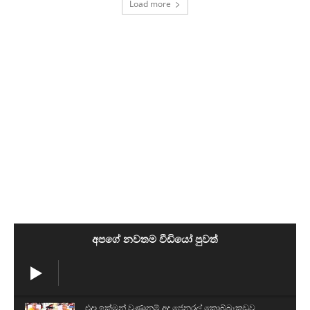
Load more
අපගේ නවතම වීඩියෝ පුවත්
එදා ඉක්මන් වුණානම් අද ජෙනරල් කොබ්බෑකඩුව