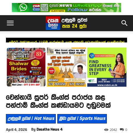
මෙරට බන්ධනාගාර 33හිම ආරක්ෂාව ගැන ජනපති ප්‍රධානත්වයෙන් සාකච්ඡාවක්
චෙන්නායි සුපර් කිංග්ස් පරාජය කළ
පන්ජාබ් කිංග්ස් කණ්ඩායමට දඬුවමක්
උණුසුම් පුවත් | Hot News
ක්‍රීඩා පුවත් | Sports News
By
Dasatha News 4
April 4, 2026
2042
0