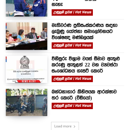
නැහැ
උණුසුම් පුවත් | Hot News
මැතිවරණ ප්‍රතිසංස්කරණය සඳහා
ලැබුණු යෝජනා සමාලෝචනයට
විශේෂඥ මණ්ඩලයක්
උණුසුම් පුවත් | Hot News
විනිසුරු විශ්‍රාම වයස් සීමාව ඇතුළු
කරුණු ඇතුළත් 22 වන ව්‍යවස්ථා
සංශෝධනය ගැසට් කෙරේ
උණුසුම් පුවත් | Hot News
බන්ධනාගාර කිහිපයක ආරක්ෂාව
තර කෙරේ (වීඩියෝ)
උණුසුම් පුවත් | Hot News
Load more