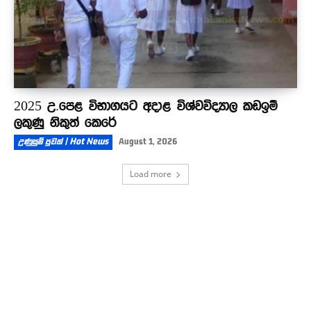
2025 උ.පෙළ විභාගයට අදාළ විශ්වවිද්‍යාල කඩඉම්
ලකුණු නිකුත් කෙරේ
උණුසුම් පුවත් | Hot News
August 1, 2026
Load more