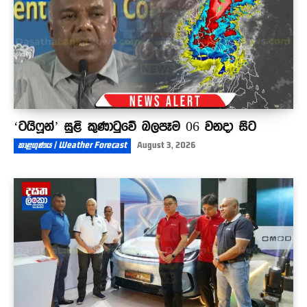
‘ටයිෆූන්’ සුළි කුණාටුවේ බලපෑම 06 වනදා සිට
කාළගුණය | Weather Forecast
August 3, 2026