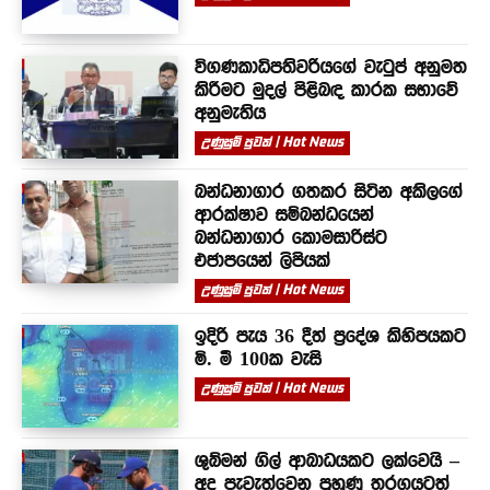
විගණකාධිපතිවරියගේ වැටුප් අනුමත
කිරීමට මුදල් පිළිබඳ කාරක සභාවේ
අනුමැතිය
උණුසුම් පුවත් | Hot News
බන්ධනාගාර ගතකර සිටින අකිලගේ
ආරක්ෂාව සම්බන්ධයෙන්
බන්ධනාගාර කොමසාරිස්ට
එජාපයෙන් ලිපියක්
උණුසුම් පුවත් | Hot News
ඉදිරි පැය 36 දීත් ප්‍රදේශ කිහිපයකට
මි. මී 100ක වැසි
උණුසුම් පුවත් | Hot News
ශුබ්මන් ගිල් ආබාධයකට ලක්වෙයි –
අද පැවැත්වෙන පුහුණු තරගයටත්