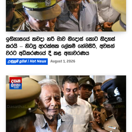
ඉතිහාසයේ කවදා හරි මාව නිදොස් කොට නිදහස්
කරයි – හිටපු ආරක්ෂක ලේකම් හේමසිරි, අවසන්
වරට අධිකරණයේ දී කළ අනාවරණය
උණුසුම් පුවත් | Hot News
August 1, 2026