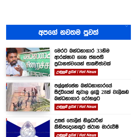
අපගේ නවතම පුවත්
මෙරට බන්ධනාගාර 33හිම
ආරක්ෂාව ගැන ජනපති
ප්‍රධානත්වයෙන් සාකච්ඡාවක්
උණුසුම් පුවත් | Hot News
පල්ලන්සේන බන්ධනාගාරයේ
සිද්ධියෙන් තුවාල ලැබූ 28ක් වැලිකඩ
බන්ධනාගාර රෝහලට
උණුසුම් පුවත් | Hot News
උසස් පොලිස් නිලධාරීන්
කිහිපදෙනෙකුට ස්ථාන මාරුවීම්
උණුසුම් පුවත් | Hot News