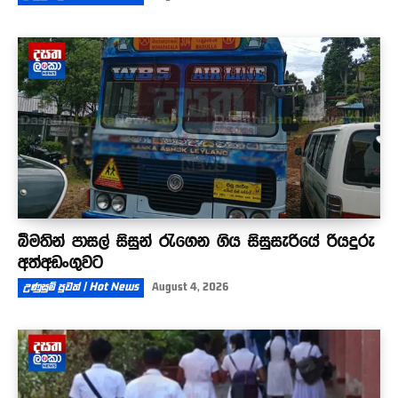
බීමතින් පාසල් සිසුන් රැගෙන ගිය සිසුසැරියේ රියදුරු
අත්අඩංගුවට
උණුසුම් පුවත් | Hot News
August 4, 2026