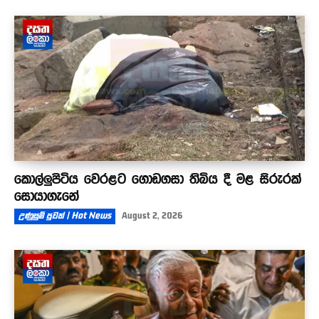
කොල්ලුපිටිය වෙරළට ගොඩගසා තිබිය දී මළ සිරුරක්
සොයාගැනේ
උණුසුම් පුවත් | Hot News
August 2, 2026