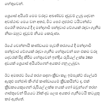
හේතුවෙන්.
ශ්‍රෙයාස් අයියර් මෙම වරදට අඛණ්ඩව දඬුවම් ලැබූ දෙවන
අවස්ථාව මෙය වන අතර, මීට පෙර ගුජරාට් ටයිටන්ස්ට
එරෙහි තරගයේ දී ද මන්දගාමී පන්දුවාර වේගයක් රඳවා ගැනීම
නිසා ඔහුට දඬුවම් නියම කෙරුණා.
ඊයේ චෙන්නායි කණ්ඩායම පැවති තරගයේ දී මන්දගාමී
පන්දුවාර වේගයක් රඳවා ගැනීම හේතුවෙන් සහ එකම වරද
දෙවරක් සිදු කිරීම හේතුවෙන් ඉන්දීය රුපියල් ලක්ෂ 24ක
දඩයක් ශ්‍රෙයාස් අයියර්ගෙන් අයකර ගනු ලැබුවා.
ඊට අමතරව ඊයේ තරග සඳහා ක්‍රීඩා කළ ඉම්පැක්ට් ප්ලේයර්
ඇතුළු පන්ජාබ් කිංග්ස් කණ්ඩායමේ ක්‍රීඩකයින්ට ද, එක්
ක්‍රීඩකයෙකුගෙන් රුපියල් ලක්ෂ හයක් හෝ ඔවුන්ගේ තරඟ
ගාස්තුවෙන් සියයට 25ක් දඩ ලෙස අයකර ගැනීමටයි කටයුතු
කර ඇත්තේ.