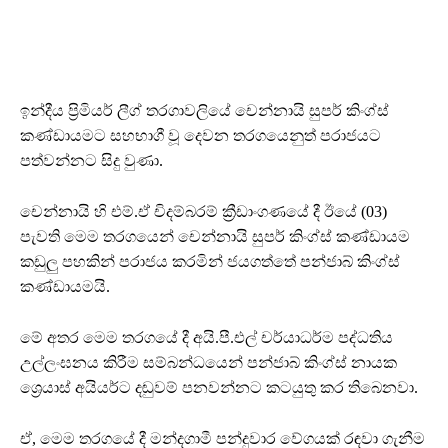
ඉන්දීය ප්‍රිමියර් ලීග් තරගාවලියේ චෙන්නායි සුපර් කිංග්ස්
කණ්ඩායමට සහභාගී වූ දෙවන තරගයෙනුත් පරාජයට
පත්වන්නට සිදු වුණා.
චෙන්නායි හි එම්.ඒ චිදම්බරම් ක්‍රීඩාංගණයේ දී ඊයේ (03)
පැවති මෙම තරගයෙන් චෙන්නායි සුපර් කිංග්ස් කණ්ඩායම
කඩුලු පහකින් පරාජය කරමින් ජයගත්තේ පන්ජාබ් කිංග්ස්
කණ්ඩායමයි.
මේ අතර මෙම තරගයේ දී අයි.පී.එල් චර්යාධර්ම පද්ධතිය
උල්ලංඝනය කිරීම සම්බන්ධයෙන් පන්ජාබ් කිංග්ස් නායක
ශ්‍රෙයාස් අයියර්ට දඬුවම් පනවන්නට කටයුතු කර තිබෙනවා.
ඒ, මෙම තරගයේ දී මන්දගාමී පන්දුවාර වේගයක් රඳවා ගැනීම