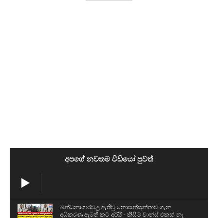
අපගේ නවතම වීඩියෝ පුවත්
බන්ධනාගාරවල ඇතිවූ නොසන්සුන්තාව ගැන
අධිකරණ ඇමති කට අරියි - කිසිම චාන්ස් එකක් නෑ