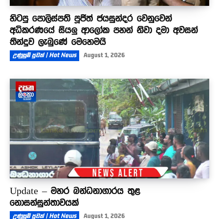
හිටපු පොලිස්පති පූජිත් ජයසුන්දර වෙනුවෙන්
අධිකරණයේ සියලු ආලෝක පහන් නිවා දමා අවසන්
තීන්දුව ලැබුණේ මෙහෙමයි
උණුසුම් පුවත් | Hot News
August 1, 2026
Update – මහර බන්ධනාගාරය තුළ
නොසන්සුන්තාවයක්
උණුසුම් පුවත් | Hot News
August 1, 2026