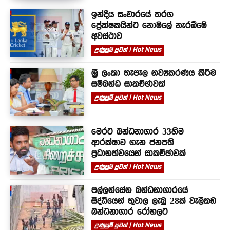
ඉන්දීය සංචාරයේ තරග
ප්‍රේක්ෂකයින්ට නොමිලේ නැරඹීමේ
අවස්ථාව
උණුසුම් පුවත් | Hot News
ශ්‍රී ලංකා තැපෑල නව්‍යකරණය කිරීම
සම්බන්ධ සාකච්ඡාවක්
උණුසුම් පුවත් | Hot News
මෙරට බන්ධනාගාර 33හිම
ආරක්ෂාව ගැන ජනපති
ප්‍රධානත්වයෙන් සාකච්ඡාවක්
උණුසුම් පුවත් | Hot News
පල්ලන්සේන බන්ධනාගාරයේ
සිද්ධියෙන් තුවාල ලැබූ 28ක් වැලිකඩ
බන්ධනාගාර රෝහලට
උණුසුම් පුවත් | Hot News