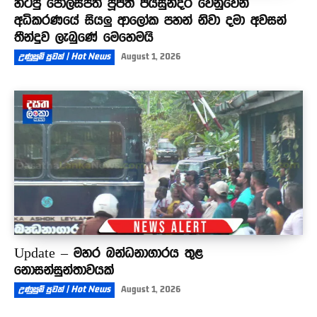
හිටපු පොලිස්පති පූජිත් ජයසුන්දර වෙනුවෙන්
අධිකරණයේ සියලු ආලෝක පහන් නිවා දමා අවසන්
තීන්දුව ලැබුණේ මෙහෙමයි
උණුසුම් පුවත් | Hot News
August 1, 2026
Update – මහර බන්ධනාගාරය තුළ
නොසන්සුන්තාවයක්
උණුසුම් පුවත් | Hot News
August 1, 2026