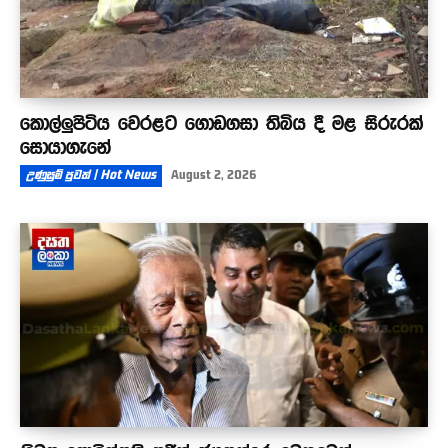
කොල්ලුපිටිය වෙරළට ගොඩගසා තිබිය දී මළ සිරුරක්
සොයාගැනේ
උණුසුම් පුවත් | Hot News
August 2, 2026