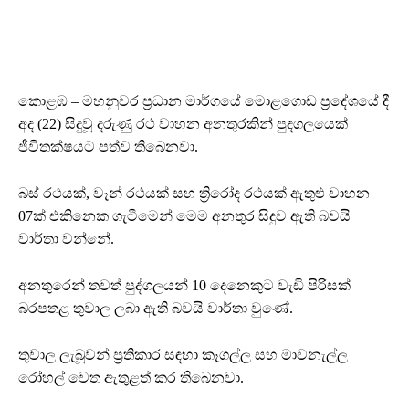
කොළඹ – මහනුවර ප්‍රධාන මාර්ගයේ මොළගොඩ ප්‍රදේශයේ දී
අද (22) සිදුවූ දරුණු රථ වාහන අනතුරකින් පුදගලයෙක්
ජීවිතක්ෂයට පත්ව තිබෙනවා.
බස් රථයක්, වෑන් රථයක් සහ ත්‍රිරෝද රථයක් ඇතුළු වාහන
07ක් එකිනෙක ගැටීමෙන් මෙම අනතුර සිදුව ඇති බවයි
වාර්තා වන්නේ.
අනතුරෙන් තවත් පුද්ගලයන් 10 දෙනෙකුට වැඩි පිරිසක්
බරපතළ තුවාල ලබා ඇති බවයි වාර්තා වුණේ.
තුවාල ලැබූවන් ප්‍රතිකාර සඳහා කෑගල්ල සහ මාවනැල්ල
රෝහල් වෙත ඇතුළත් කර තිබෙනවා.