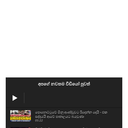
අපගේ නවතම වීඩියෝ පුවත්
පොහොට්ටුවේ මීනු ආණ්ඩුවට රිදෙන්න දෙයි - එක
සද්දයයි ආවේ පාතාලයට බයවුණා
05:22