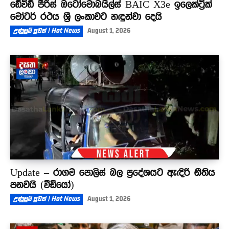
ඩේවිඩ් පීරිස් ඔටෝමොබයිල්ස් BAIC X3e ඉලෙක්ට්‍රික්
මෝටර් රථය ශ්‍රී ලංකාවට හඳුන්වා දෙයි
උණුසුම් පුවත් | Hot News
August 1, 2026
Update – රාගම පොලිස් බල ප්‍රදේශයට ඇඳිරි නීතිය
පනවයි (වීඩියෝ)
උණුසුම් පුවත් | Hot News
August 1, 2026