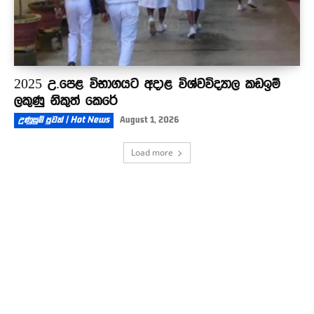
2025 උ.පෙළ විභාගයට අදාළ විශ්වවිද්‍යාල කඩඉම්
ලකුණු නිකුත් කෙරේ
උණුසුම් පුවත් | Hot News
August 1, 2026
Load more