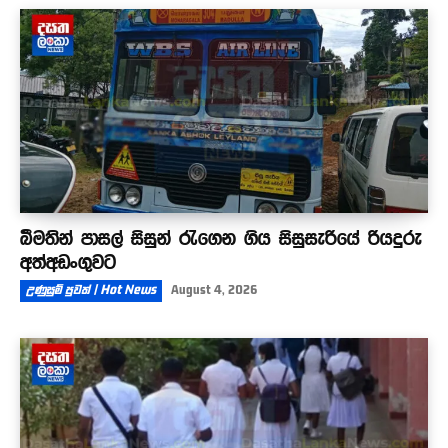
බීමතින් පාසල් සිසුන් රැගෙන ගිය සිසුසැරියේ රියදුරු
අත්අඩංගුවට
උණුසුම් පුවත් | Hot News
August 4, 2026