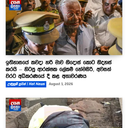
ඉතිහාසයේ කවදා හරි මාව නිදොස් කොට නිදහස්
කරයි – හිටපු ආරක්ෂක ලේකම් හේමසිරි, අවසන්
වරට අධිකරණයේ දී කළ අනාවරණය
උණුසුම් පුවත් | Hot News
August 1, 2026