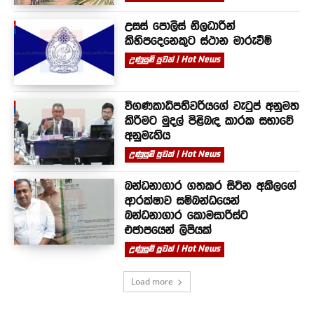
උසස් පොලිස් නිලධාරීන්
කිහිපදෙනෙකුට ස්ථාන මාරුවීම්
උණුසුම් පුවත් | Hot News
විගණකාධිපතිවරියගේ වැටුප් අනුමත
කිරීමට මුදල් පිළිබඳ කාරක සභාවේ
අනුමැතිය
උණුසුම් පුවත් | Hot News
බන්ධනාගාර ගතකර සිටින අකිලගේ
ආරක්ෂාව සම්බන්ධයෙන්
බන්ධනාගාර කොමසාරිස්ට
එජාපයෙන් ලිපියක්
උණුසුම් පුවත් | Hot News
Load more