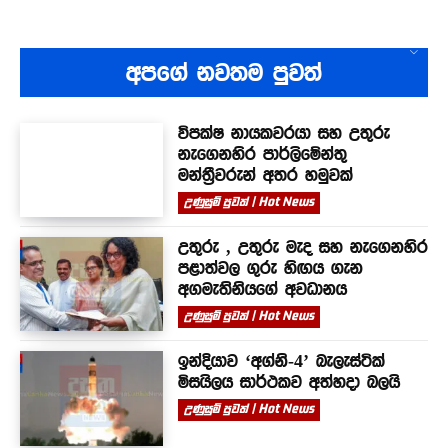
අපගේ නවතම පුවත්
විපක්ෂ නායකවරයා සහ උතුරු
නැගෙනහිර පාර්ලිමේන්තු
මන්ත්‍රීවරුන් අතර හමුවක්
උණුසුම් පුවත් | Hot News
උතුරු , උතුරු මැද සහ නැගෙනහිර
පළාත්වල ගුරු හිඟය ගැන
අගමැතිනියගේ අවධානය
උණුසුම් පුවත් | Hot News
ඉන්දියාව ‘අග්නි-4’ බැලැස්ටික්
මිසයිලය සාර්ථකව අත්හදා බලයි
උණුසුම් පුවත් | Hot News