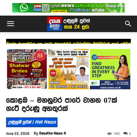
විපක්ෂ නායකවරයා සහ උතුරු නැගෙනහිර පාර්ලිමේන්තු මන්ත්‍රීවරුන් අතර හමුවක්
කොළඹ – මහනුවර පාරේ වාහන 07ක්
ගැටී දරුණු අනතුරක්
උණුසුම් පුවත් | Hot News
By
Dasatha News 4
June 22, 2026
1981
0