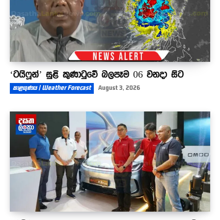
‘ටයිෆූන්’ සුළි කුණාටුවේ බලපෑම 06 වනදා සිට
කාළගුණය | Weather Forecast
August 3, 2026