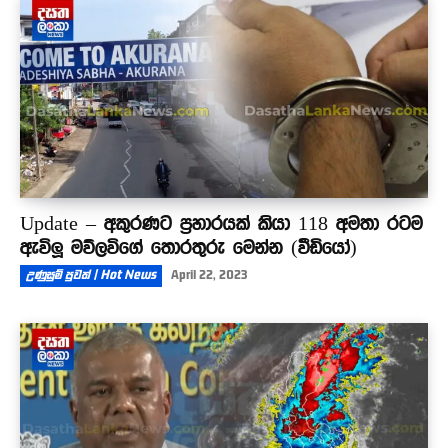
හැටි
02:18
Update – අකුරණට ප්‍රහාරයක් කියා 118 අමතා රටම
ඇවිලූ මව්ලවිගේ තොරතුරු මෙන්න (වීඩියෝ)
උණුසුම් පුවත් | Hot News
April 22, 2023