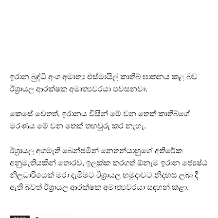
ඉරාන බුද්ධි අංශ අමාත්‍ය එස්මායිල් කාතිබ් ඝාතනය කළ බව
ඊශ්‍රායල ආරක්ෂක අමාත්‍යවරයා පවසනවා.
කෙසේ වෙතත්, ඉරානය විසින් මේ වන තෙක් කාතිබ්ගේ
මරණය මේ වන තෙක් තහවුරු කර නැහැ.
ඊශ්‍රායල අගමැති බෙන්ජමින් නෙතන්යාහුගේ අතිරේක
අනුමැතියකින් තොරව, ඉලක්ක කරගත් ඕනෑම ඉරාන ජ්‍යෙෂ්ඨ
නිලධාරියෙක් මරා දැමීමට ඊශ්‍රායල හමුදාවට නිදහස ලබා දී
ඇති බවත් ඊශ්‍රායල ආරක්ෂක අමාත්‍යවරයා සඳහන් කළා.