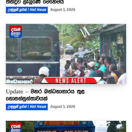
තීන්දුව ලැබුණේ මෙහෙමයි
උණුසුම් පුවත් | Hot News
August 1, 2026
Update – මහර බන්ධනාගාරය තුළ
නොසන්සුන්තාවයක්
උණුසුම් පුවත් | Hot News
August 1, 2026