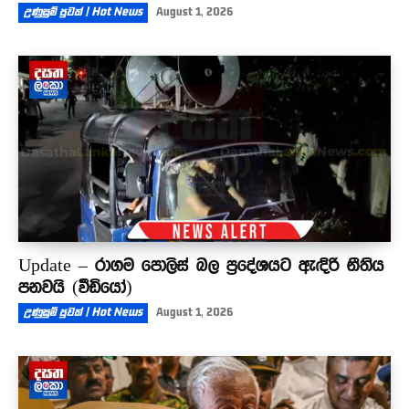
උණුසුම් පුවත් | Hot News
August 1, 2026
Update – රාගම පොලිස් බල ප්‍රදේශයට ඇඳිරි නීතිය
පනවයි (වීඩියෝ)
උණුසුම් පුවත් | Hot News
August 1, 2026