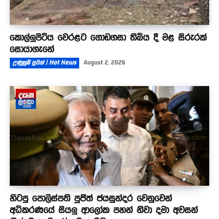
කොල්ලුපිටිය වෙරළට ගොඩගසා තිබිය දී මළ සිරුරක්
සොයාගැනේ
උණුසුම් පුවත් | Hot News
August 2, 2026
හිටපු පොලිස්පති පූජිත් ජයසුන්දර වෙනුවෙන්
අධිකරණයේ සියලු ආලෝක පහන් නිවා දමා අවසන්