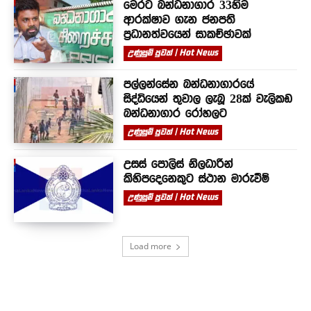
මෙරට බන්ධනාගාර 33හිම
ආරක්ෂාව ගැන ජනපති
ප්‍රධානත්වයෙන් සාකච්ඡාවක්
උණුසුම් පුවත් | Hot News
පල්ලන්සේන බන්ධනාගාරයේ
සිද්ධියෙන් තුවාල ලැබූ 28ක් වැලිකඩ
බන්ධනාගාර රෝහලට
උණුසුම් පුවත් | Hot News
උසස් පොලිස් නිලධාරීන්
කිහිපදෙනෙකුට ස්ථාන මාරුවීම්
උණුසුම් පුවත් | Hot News
Load more