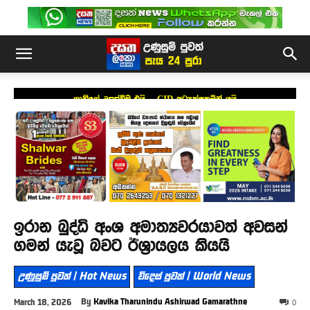
ශානිගේ උසස්වීම එයි – CID අධ්‍යක්ෂකමින් යයි
ඉරාන බුද්ධි අංශ අමාත්‍යවරයාවත් අවසන්
ගමන් යැවූ බවට ඊශ්‍රායලය කියයි
උණුසුම් පුවත් | Hot News
විදෙස් පුවත් | World News
By
Kavika Tharunindu Ashirwad Gamarathne
March 18, 2026
0