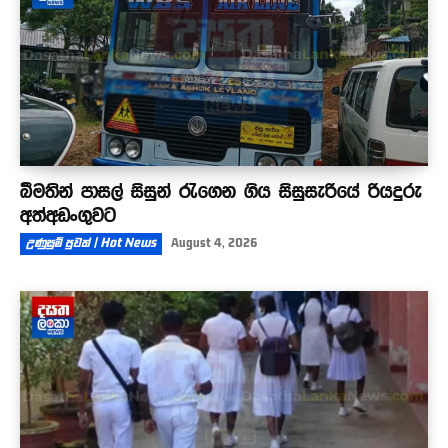
බීමතින් පාසල් සිසුන් රැගෙන ගිය සිසුසැරියේ රියදුරු
අත්අඩංගුවට
උණුසුම් පුවත් | Hot News
August 4, 2026