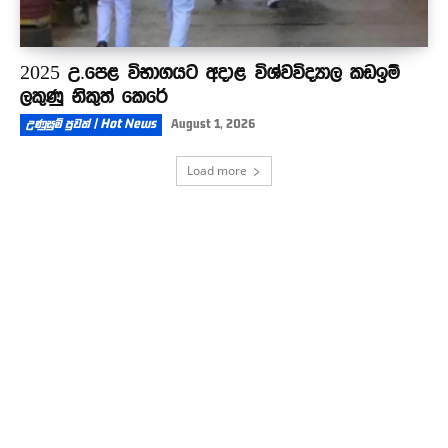
2025 උ.පෙළ විභාගයට අදාළ විශ්වවිද්‍යාල කඩඉම්
ලකුණු නිකුත් කෙරේ
උණුසුම් පුවත් | Hot News
August 1, 2026
Load more