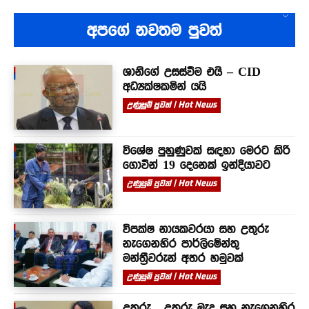
අපගේ නවතම පුවත්
ශානිගේ උසස්වීම එයි – CID
අධ්‍යක්ෂකමින් යයි
උණුසුම් පුවත් | Hot News
විශේෂ පුහුණුවක් සඳහා මෙරට කිරි
ගොවීන් 19 දෙනෙක් ඉන්දියාවට
උණුසුම් පුවත් | Hot News
විපක්ෂ නායකවරයා සහ උතුරු
නැගෙනහිර පාර්ලිමේන්තු
මන්ත්‍රීවරුන් අතර හමුවක්
උණුසුම් පුවත් | Hot News
උතුරු , උතුරු මැද සහ නැගෙනහිර