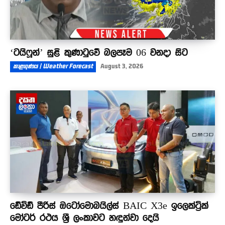
‘ටයිෆූන්’ සුළි කුණාටුවේ බලපෑම 06 වනදා සිට
කාළගුණය | Weather Forecast
August 3, 2026
ඩේවිඩ් පීරිස් ඔටෝමොබයිල්ස් BAIC X3e ඉලෙක්ට්‍රික්
මෝටර් රථය ශ්‍රී ලංකාවට හඳුන්වා දෙයි