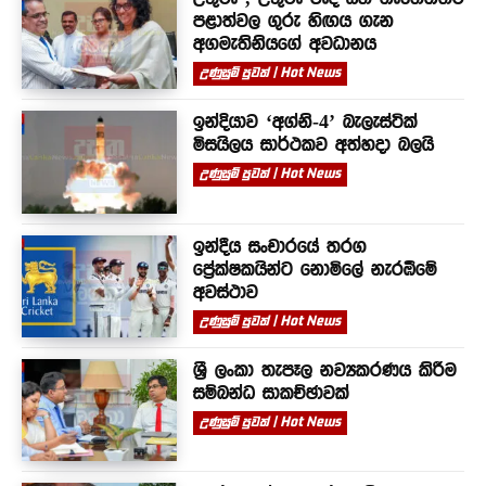
පළාත්වල ගුරු හිඟය ගැන
අගමැතිනියගේ අවධානය
උණුසුම් පුවත් | Hot News
ඉන්දියාව ‘අග්නි-4’ බැලැස්ටික්
මිසයිලය සාර්ථකව අත්හදා බලයි
උණුසුම් පුවත් | Hot News
ඉන්දීය සංචාරයේ තරග
ප්‍රේක්ෂකයින්ට නොමිලේ නැරඹීමේ
අවස්ථාව
උණුසුම් පුවත් | Hot News
ශ්‍රී ලංකා තැපෑල නව්‍යකරණය කිරීම
සම්බන්ධ සාකච්ඡාවක්
උණුසුම් පුවත් | Hot News