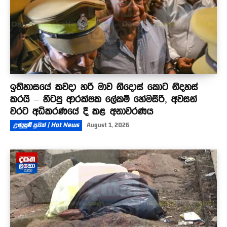
ඉතිහාසයේ කවදා හරි මාව නිදොස් කොට නිදහස්
කරයි – හිටපු ආරක්ෂක ලේකම් හේමසිරි, අවසන්
වරට අධිකරණයේ දී කළ අනාවරණය
උණුසුම් පුවත් | Hot News
August 1, 2026