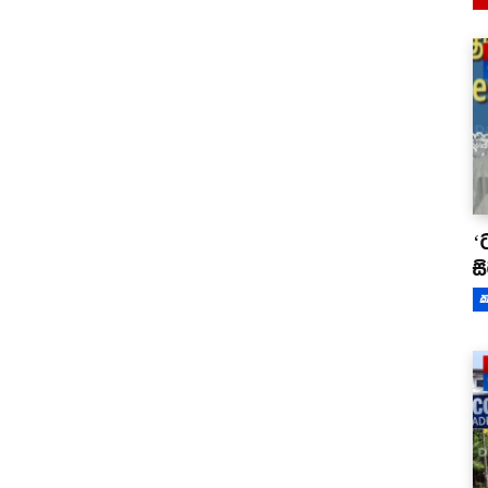
‘
ස
ක