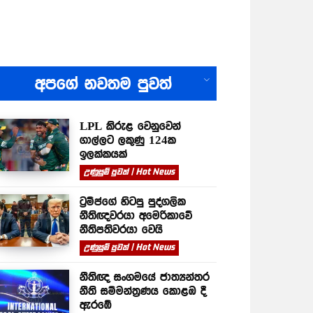
All
අපගේ නවතම පුවත්
LPL කිරුළ වෙනුවෙන්
ගාල්ලට ලකුණු 124ක
ඉලක්කයක්
උණුසුම් පුවත් | Hot News
ට්‍රම්ප්ගේ හිටපු පුද්ගලික
නීතිඥවරයා අමෙරිකාවේ
නීතිපතිවරයා වෙයි
උණුසුම් පුවත් | Hot News
නීතිඥ සංගමයේ ජාත්‍යන්තර
නීති සම්මන්ත්‍රණය කොළඹ දී
ඇරඹේ