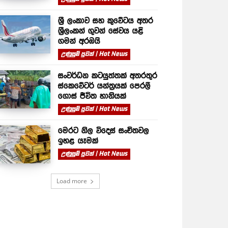
ශ්‍රී ලංකාව සහ කුවේටය අතර
ශ්‍රීලංකන් ගුවන් සේවය යළි
ගමන් අරඹයි
උණුසුම් පුවත් | Hot News
සංවර්ධන කටයුත්තක් අතරතුර
ස්කෙවේටර් යන්ත්‍රයක් පෙරලී
ගොස් ජීවිත හානියක්
උණුසුම් පුවත් | Hot News
මෙරට නිල විදෙස් සංචිතවල
ඉහළ යෑමක්
උණුසුම් පුවත් | Hot News
Load more