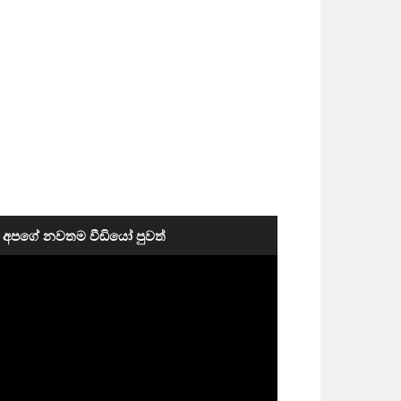
අපගේ නවතම වීඩියෝ පුවත්