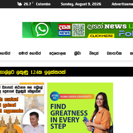
C
26.7
Colombo
Sunday, August 9, 2026
Advertiseme
ගොසිප්
සමාජ ගොසිප්
දේශපාලන
ක්‍රීඩා
විදෙස්
ව්‍යාපාරික
ක
ගාල්ලට ලකුණු 124ක ඉලක්කයක්