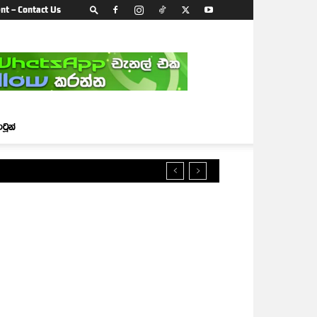
nt – Contact Us
ාටූන්