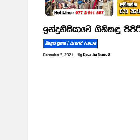
ඉන්දුනීසියාවේ ගිනිකඳු පිපිර
විදෙස් පුවත් | World News
By
Dasatha News 2
December 5, 2021