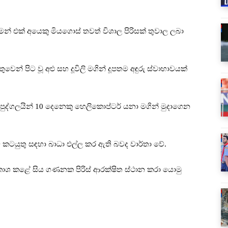
ෙන් එක් අයෙකු මියගොස් තවත් විශාල පිරිසක් තුවාල ලබා
ුවෙන් පිට වූ අළු සහ දූවිලි මගින් දූපතම අඳුරු ස්වාභාවයක්
ි පුද්ගලයින් 10 දෙනෙකු හෙලිකොප්ටර් යනා මගින් මුදාගෙන
 කටයුතු සඳහා බාධා එල්ල කර ඇති බවද වාර්තා වේ.
ාශ කළේ සිය ගණනක පිරිස් ආරක්ෂිත ස්ථාන කරා යොමු