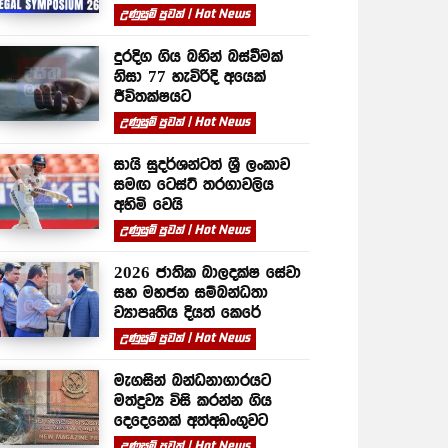
උණුසුම් පුවත් | Hot News
දුරදිග ගිය බහින් බස්වීමක්
නිසා 77 හැවිරිදි අයෙක්
ජීවිතක්ෂයට
උණුසුම් පුවත් | Hot News
සායි සුදර්ශන්ටත් ශ්‍රී ලංකාව
සමඟ ටෙස්ට් තරගාවලිය
අහිමි වෙයි
උණුසුම් පුවත් | Hot News
2026 ජාතික බාලදක්ෂ සේවා
සහ මහජන සම්බන්ධතා
ව්‍යාපෘතිය දියත් කෙරේ
උණුසුම් පුවත් | Hot News
මැගසින් බන්ධනාගාරයට
මත්ද්‍රව්‍ය විසි කරන්න ගිය
දෙදෙනෙක් අත්අඩංගුවට
උණුසුම් පුවත් | Hot News