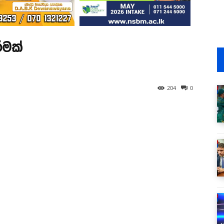
ීමක්
204
0