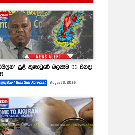
ටයිෆූන්’ සුළි කුණාටුවේ බලපෑම 06 වනදා
ිට
ාළගුණය | Weather Forecast
August 3, 2026