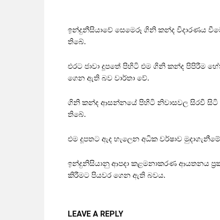
ඉන්දුනීසියාවේ සෙමෙරූ ගිනි කන්ද විදාරණය වීම
තිබේ.
එරට ජාවා දූපතේ පිහිටි එම ගිනි කන්ද පිපිරීම හේත
ගෙන ඇති බව වාර්තා වේ.
ගිනි කන්ද ආසන්නයේ පිහිටි නිවාසවල සිරවී සිට
තිබේ.
එම දූපතට ඇද හැලෙන අධික වර්ෂාව මුදාගැනීමේ
ඉන්දුනිසියානු ආපදා කළමනාකරණ ආයතනය ප්‍රක
කිරීමට පියවර ගෙන ඇති බවය.
LEAVE A REPLY