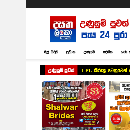
Dasatha
Lanka
News
මුල් පිටුව
ප්‍රධාන
උණුසුම්
දේශීය
තරු 
උණුසුම් පුවත්
LPL කිරුළ වෙනුවෙන් 