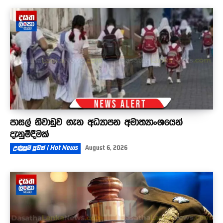
පාසල් නිවාඩුව ගැන අධ්‍යාපන අමාත්‍යාංශයෙන්
දැනුම්දීමක්
උණුසුම් පුවත් | Hot News
August 6, 2026