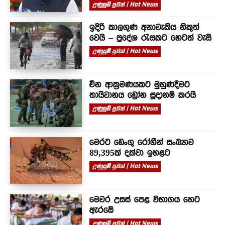
උණුසුම් පුවත් | Hot News
ඉදිරි කාලගුණ අනාවැකිය නිකුත්
වෙයි – ප්‍රදේශ රැසකට හෙටත් වැසි
උණුසුම් පුවත් | Hot News
චීන ආක්‍රමණයකට මුහුණදීමට
තායිවානය ඩ්‍රෝන සූදානම් කරයි
උණුසුම් පුවත් | Hot News
මෙරට ඩෙංගු රෝගීන් සංඛ්‍යාව
89,395ක් දක්වා ඉහළට
උණුසුම් පුවත් | Hot News
මෙවර උසස් පෙළ විභාගය හෙට
ඇරඹේ
උණුසුම් පුවත් | Hot News