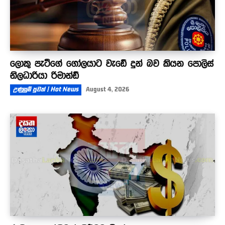
ලොකු පැටීගේ ගෝලයාට වැඩේ දුන් බව කියන පොලිස්
නිලධාරියා රිමාන්ඩ්
උණුසුම් පුවත් | Hot News
August 4, 2026