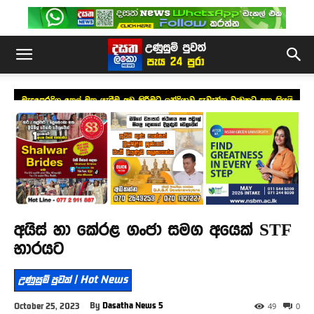
මැදපෙරදිග තෙල් මත යැපීම අඩු කිරීමට ඉන්දියාව දැවැන්ත වැඩකට අත තියයි
අයිස් හා කේරළ ගංජා සමග අයෙක් STF
භාරයට
උණුසුම් පුවත් | Hot News
By
Dasatha News 5
October 25, 2023
49
0