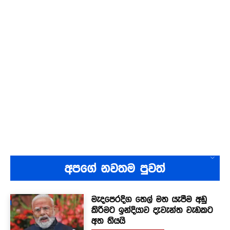
අපගේ නවතම පුවත්
මැදපෙරදිග තෙල් මත යැපීම අඩු
කිරීමට ඉන්දියාව දැවැන්ත වැඩකට
අත තියයි