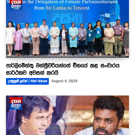
පාර්ලිමේන්තු මන්ත්‍රීවරියන්ගේ චීනයේ කළ සංචාරය
සාර්ථකව අවසන් කරයි
උණුසුම් පුවත් | Hot News
August 4, 2026