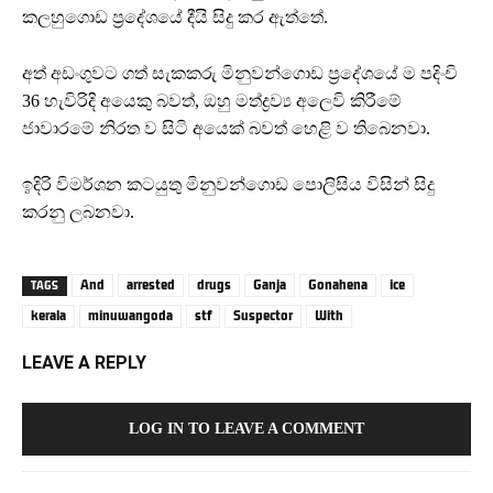
කලහුගොඩ ප්‍රදේශයේ දීයි සිදු කර ඇත්තේ.
අත් අඩංගුවට ගත් සැකකරු මිනුවන්ගොඩ ප්‍රදේශයේ ම පදිංචි
36 හැවිරිදි අයෙකු බවත්, ඔහු මත්ද්‍රව්‍ය අලෙවි කිරීමේ
ජාවාරමේ නිරත ව සිටි අයෙක් බවත් හෙළි ව තිබෙනවා.
ඉදිරි විමර්ශන කටයුතු මිනුවන්ගොඩ පොලිසිය විසින් සිදු
කරනු ලබනවා.
And
arrested
drugs
Ganja
Gonahena
ice
TAGS
kerala
minuwangoda
stf
Suspector
With
LEAVE A REPLY
LOG IN TO LEAVE A COMMENT