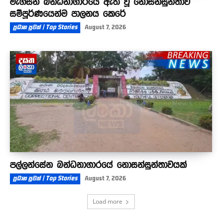
මැගසින් බන්ධනාගාරයේ ඇති වූ නොසන්සුන්තාව
සම්පූර්ණයෙන්ම පාලනය කෙරේ
ප්‍රධාන පුවත් | Top Stories
August 7, 2026
පල්ලන්සේන බන්ධනාගාරයේ නොසන්සුන්තාවයක්
ප්‍රධාන පුවත් | Top Stories
August 7, 2026
Load more