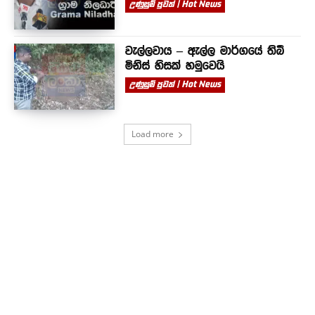
උණුසුම් පුවත් | Hot News
වැල්ලවාය – ඇල්ල මාර්ගයේ තිබී
මිනිස් හිසක් හමුවෙයි
උණුසුම් පුවත් | Hot News
Load more