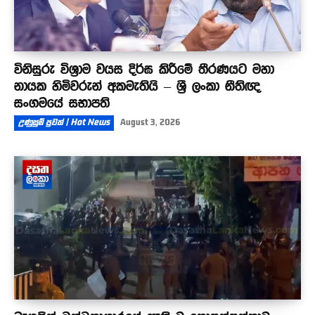
විනිසුරු විශ්‍රාම වයස දිර්ඝ කිරීමේ තීරණයට මහා
නායක හිමිවරුන් අකමැතියි – ශ්‍රී ලංකා නීතිඥ
සංගමයේ සභාපති
උණුසුම් පුවත් | Hot News
August 3, 2026