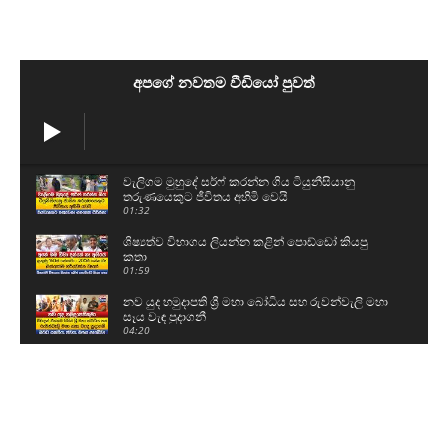
අපගේ නවතම වීඩියෝ පුවත්
වැලිගම මුහුදේ සර්ෆ් කරන්න ගිය ටියුනීසියානු
තරුණයෙකුට ජීවිතය අහිමි වෙයි
01:32
ශිෂ්‍යත්ව විභාගය ලියන්න කළින් පොඩ්ඩෝ කියපු
කතා
01:59
නව යුද හමුදාපති ශ්‍රී මහා බෝධිය සහ රුවන්වැලි මහා
සෑය වැඳ පුදාගනී
04:20
ග්‍රාම නිලධාරීන් වැඩ වර්ජනයකට සැරසෙයි - අපි
ලෙඩ නිවාඩු දානවා
05:15
59වෙනි උපන්දිනය සරලව සැමරු ටී.බී සරත්
03:06