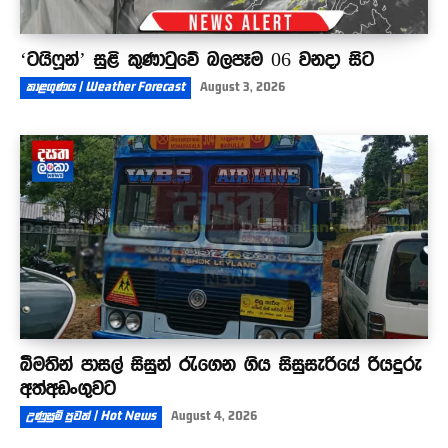
‘ටයිෆූන්’ සුළි කුණාටුවේ බලපෑම 06 වනදා සිට
කාළගුණය | Weather Forecast
August 3, 2026
බීමතින් පාසල් සිසුන් රැගෙන ගිය සිසුසැරියේ රියදුරු
අත්අඩංගුවට
උණුසුම් පුවත් | Hot News
August 4, 2026