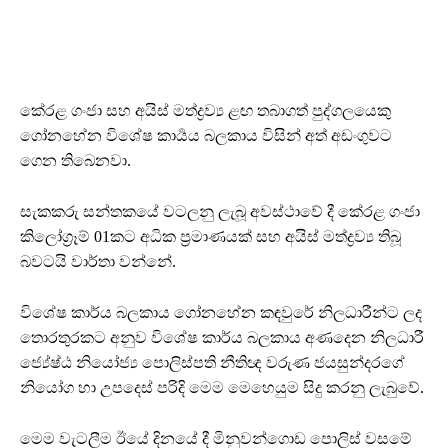
කේරළ ගංජා සහ අයිස් මත්ද්‍රව්‍ය ළඟ තබාගත් පුද්ගලයෙකු
ගෝනහේන විශේෂ කාර්‍යය බලකාය විසින් අත් අඩංගුවට
ගෙන තිබෙනවා.
සැකකරු සන්තකයේ වටලනු ලැබූ අවස්ථාවේ දී කේරළ ගංජා
කිලෝග්‍රෑම් 01කට අධික ප්‍රමාණයක් සහ අයිස් මත්ද්‍රව්‍ය තිබූ
බවටයි වාර්තා වන්නේ.
විශේෂ කාර්ය බලකාය ගෝනහේන කඳවුරේ නිලධාරීන්ට ලද
තොරතුරකට අනුව විශේෂ කාර්ය බලකාය අණදෙන නිලධාරී
ජ්‍යේෂ්ඨ නියෝජ්‍ය පොලිස්පති නීතිඥ වරුණ ජයසුන්දරගේ
නියෝග හා උපදෙස් පරිදි මෙම මෙහෙයුම සිදු කරනු ලැබුවේ.
මෙම වැටලීම ඊයේ දිනයේ දී මිනුවන්ගොඩ පොලිස් වසමේ