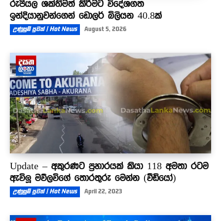
රුපියල ශක්තිමත් කිරීමට විදේශගත
ඉන්දියානුවන්ගෙන් ඩොලර් බිලියන 40.8ක්
උණුසුම් පුවත් | Hot News
August 5, 2026
Update – අකුරණට ප්‍රහාරයක් කියා 118 අමතා රටම
ඇවිලූ මව්ලවිගේ තොරතුරු මෙන්න (වීඩියෝ)
උණුසුම් පුවත් | Hot News
April 22, 2023