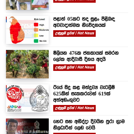
පළාත් 05කට තද සුළං පිළිබඳ
අවවාදාත්මක නිවේදනයක්
උණුසුම් පුවත් | Hot News
මිලියන 476ක ජනකායක් සමරන
ලෝක ආදිවාසී දිනය අදයි
උණුසුම් පුවත් | Hot News
ඊයේ සිදු කළ මත්ද්‍රව්‍ය වැටලීම්
625කින් සැකකරුවන් 619ක්
අත්අඩංගුවට
උණුසුම් පුවත් | Hot News
හෙට සහ අනිද්දා දිවයින පුරා ග්‍රාම
නිලධාරින් ලෙඩ වෙයි