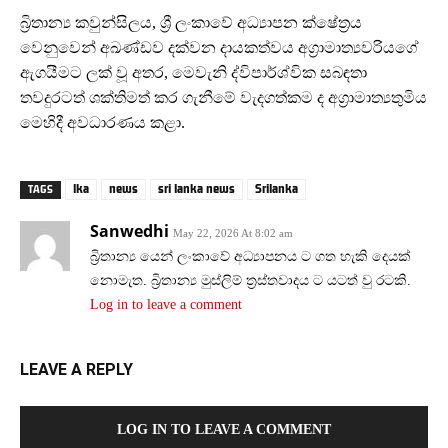
බ්‍රිතාන්‍ය කවුන්සිලය, ශ්‍රී ලංකාවේ අධ්‍යාපන ක්ෂේත්‍රය
වෙනුවෙන් අඛණ්ඩව දක්වන දායකත්වය අග්‍රාමාත්‍යවරියගේ
ඇගයීමට ලක් වූ අතර, මෙවැනි ද්විපාර්ශ්වික සබඳතා
තවදුරටත් ශක්තිමත් කර ගැනීමේ වැදගත්කම ද අග්‍රාමාත්‍යතුමිය
මෙහිදී අවධාරණය කළා.
lka
news
sri lanka news
Srilanka
TAGS
Sanwedhi
May 22, 2026 At 8:02 am
බ්‍රිතාන්‍ය යෙන් ලංකාවේ අධ්‍යාපනය ට ගත හැකි දෙයක්
නොමැත. බ්‍රිතාන්‍ය මුස්ලිම් ත්‍රස්තවාදය ට යටත් වු රටකි.
Log in to leave a comment
LEAVE A REPLY
LOG IN TO LEAVE A COMMENT