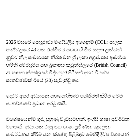
2026 වසරේ පොදුරාජ්‍ය මණ්ඩලීය ඉගෙනුම් (COL) පාලක
මණ්ඩලයේ 43 වන රැස්වීමට සහභාගී වීම සඳහා ලන්ඩන්
නුවර නිල සංචාරයක නිරත වන ශ්‍රී ලංකා අග්‍රාමාත්‍ය ආචාර්ය
හරිනි අමරසූරිය සහ බ්‍රිතාන්‍ය කවුන්සිලයේ (British Council)
අධ්‍යාපන ක්ෂේත්‍රයේ විද්වතුන් පිරිසක් අතර විශේෂ
සාකච්ඡාවක් ඊයේ (20) පැවැත්වුණා.
දෙරට අතර අධ්‍යාපන සහයෝගීතාව ශක්තිමත් කිරීම මෙම
සාකච්ඡාවේ ප්‍රධාන අරමුණයි.
විශේෂයෙන්ම ගුරු පුහුණු වැඩසටහන්, ඉංග්‍රීසි භාෂා ප්‍රවර්ධන
ව්‍යාපෘති, අධ්‍යාපන රාමු සහ භාෂා ප්‍රවීණතා කුසලතා
සංවර්ධනය කිරීම යන ක්ෂේත්‍ර පිළිබඳව මෙහිදී දීර්ඝ වශයෙන්