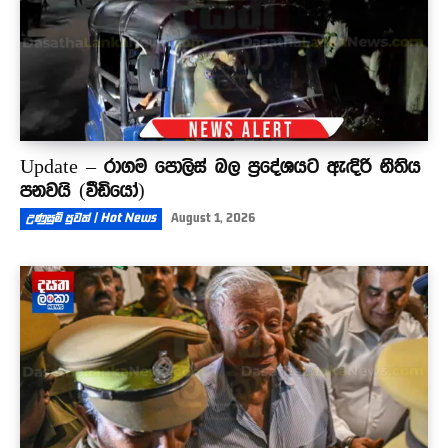
Update – රාගම පොලිස් බල ප්‍රදේශයට ඇඳිරි නීතිය
පනවයි (වීඩියෝ)
උණුසුම් පුවත් | Hot News
August 1, 2026