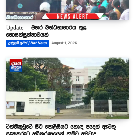
Update – මහර බන්ධනාගාරය තුළ
නොසන්සුන්තාවයක්
උණුසුම් පුවත් | Hot News
August 1, 2026
විත්තිකූඩුවේ සිට පොලිසියට හොඳ පදෙන් ඇමතූ
සැකකරුට අධිකරණයෙන් දැඩිව අවවාද