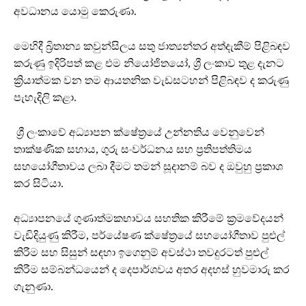
අවධානය යොමු කෙරුණා.
මෙහිදී බ්‍රිතාන්‍ය කවුන්සිලය සතු ජාත්‍යන්තර අත්දැකීම් පිළිබඳව
කරුණු ඉදිරිපත් කළ එම නියෝජිතයෝ, ශ්‍රී ලංකාව තුළ දැනට
ක්‍රියාත්මක වන තම ආයතනික වැඩසටහන් පිළිබඳව ද කරුණු
පැහැදිලි කළා.
ශ්‍රී ලංකාවේ අධ්‍යාපන ක්ෂේත්‍රයේ උන්නතිය වෙනුවෙන්
තාක්ෂණික සහාය, ගුරු සංවර්ධනය සහ ප්‍රතිපත්තිමය
සහයෝගීතාවය ලබා දීමට තමන් සූදානම් බව ද ඔවුහු ප්‍රකාශ
කර සිටියා.
අධ්‍යාපනයේ ගුණාත්මකභාවය සහතික කිරීමේ ක්‍රමවේදයන්
වැඩිදියුණු කිරීම, පර්යේෂණ ක්ෂේත්‍රයේ සහයෝගීතාව පුළුල්
කිරීම සහ සිසුන් සඳහා ඉගෙනුම් අවස්ථා තවදුරටත් පුළුල්
කිරීම සම්බන්ධයෙන් ද දෙපාර්ශවය අතර අදහස් හුවමාරු කර
ගැනුණා.