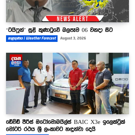
‘ටයිෆූන්’ සුළි කුණාටුවේ බලපෑම 06 වනදා සිට
කාළගුණය | Weather Forecast
August 3, 2026
ඩේවිඩ් පීරිස් ඔටෝමොබයිල්ස් BAIC X3e ඉලෙක්ට්‍රික්
මෝටර් රථය ශ්‍රී ලංකාවට හඳුන්වා දෙයි