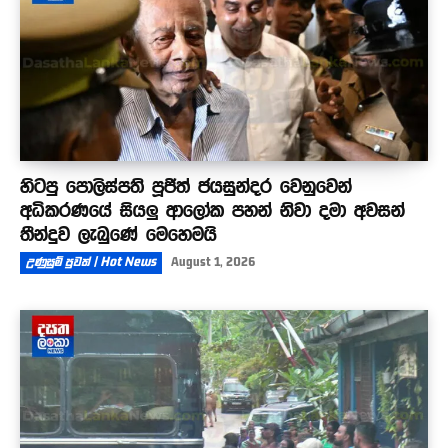
හිටපු පොලිස්පති පූජිත් ජයසුන්දර වෙනුවෙන්
අධිකරණයේ සියලු ආලෝක පහන් නිවා දමා අවසන්
තීන්දුව ලැබුණේ මෙහෙමයි
උණුසුම් පුවත් | Hot News
August 1, 2026