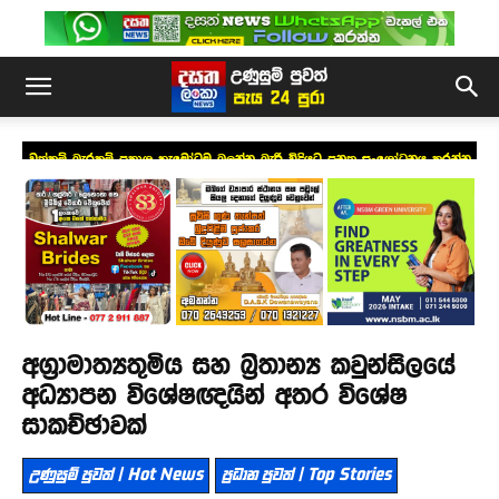
වත්කම් බැරකම් ප්‍රකාශ හැමෝටම බලන්න බැරි විදියට පනත සංශෝධනය කරන්න
යයි
අග්‍රාමාත්‍යතුමිය සහ බ්‍රිතාන්‍ය කවුන්සිලයේ
අධ්‍යාපන විශේෂඥයින් අතර විශේෂ
සාකච්ඡාවක්
උණුසුම් පුවත් | Hot News
ප්‍රධාන පුවත් | Top Stories