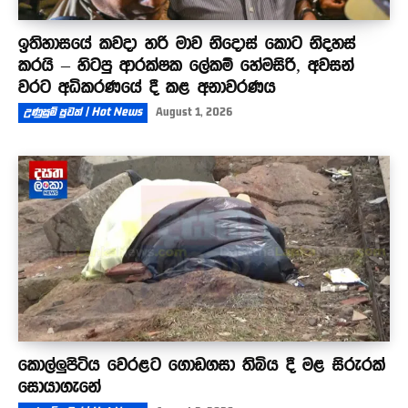
ඉතිහාසයේ කවදා හරි මාව නිදොස් කොට නිදහස්
කරයි – හිටපු ආරක්ෂක ලේකම් හේමසිරි, අවසන්
වරට අධිකරණයේ දී කළ අනාවරණය
උණුසුම් පුවත් | Hot News
August 1, 2026
කොල්ලුපිටිය වෙරළට ගොඩගසා තිබිය දී මළ සිරුරක්
සොයාගැනේ