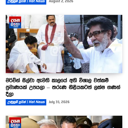
උණුසුම් පුවත් | Hot News
August 2, 2026
මර්වින් සිල්වා ඇමති කාලයේ අති විශාල වත්කම්
ප්‍රමාණයක් උපයලා – තරුණ නිළියකටත් ලක්ෂ ගණන්
දීලා
උණුසුම් පුවත් | Hot News
July 31, 2026