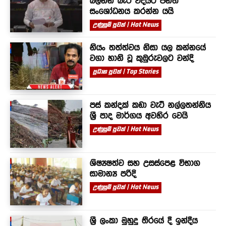
බලන්න බැරි විදියට පනත
සංශෝධනය කරන්න යයි
උණුසුම් පුවත් | Hot News
නියං තත්ත්වය නිසා යල කන්නයේ
වගා හානි වූ කුඹුරුවලට වන්දි
ප්‍රධාන පුවත් | Top Stories
පස් කන්දක් කඩා වැටී නල්ලතන්නිය
ශ්‍රී පාද මාර්ගය අවහිර වෙයි
උණුසුම් පුවත් | Hot News
ශිෂ්‍යෂත්ව සහ උසස්පෙළ විභාග
සාමාන්‍ය පරිදි
උණුසුම් පුවත් | Hot News
ශ්‍රී ලංකා මුහුදු තීරයේ දී ඉන්දීය