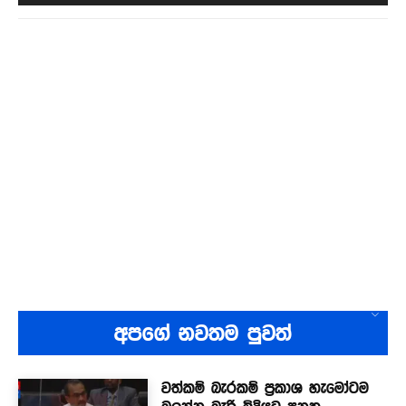
අපගේ නවතම පුවත්
වත්කම් බැරකම් ප්‍රකාශ හැමෝටම