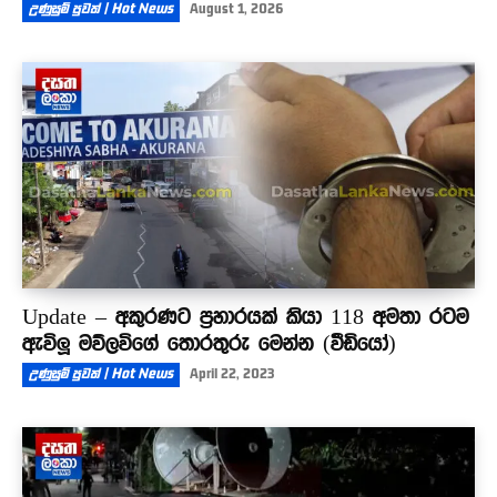
උණුසුම් පුවත් | Hot News
August 1, 2026
Update – අකුරණට ප්‍රහාරයක් කියා 118 අමතා රටම
ඇවිලූ මව්ලවිගේ තොරතුරු මෙන්න (වීඩියෝ)
උණුසුම් පුවත් | Hot News
April 22, 2023