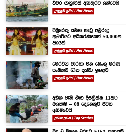
ධීවර යාත්‍රාවක් අනතුරට ලක්වෙයි
උණුසුම් පුවත් | Hot News
පිඹුරෙකු සමඟ නැටූ අවුරුදු
කුමාරියට අධිකරණයෙන් 50,000ක
දඩයක්
උණුසුම් පුවත් | Hot News
මෙරටින් වාර්තා වන ඩෙංගු මරණ
සංඛ්‍යාව 63ක් දක්වා ඉහළට
උණුසුම් පුවත් | Hot News
අධික වැසි නිසා දිස්ත්‍රික්ක 11කට
බලපෑම් – 08 දෙනෙකුට ජීවිත
අහිමිවෙයි
ප්‍රධාන පුවත් | Top Stories
සිදු වූ විශාල වරදට FIFA සභාපති