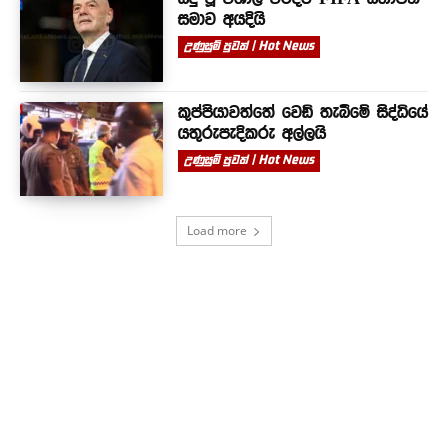
සමාව අයදියි
උණුසුම් පුවත් | Hot News
කුප්පියාවත්තේ වෙඩි තැබීමේ සිද්ධියේ
යතුරුපැදිකරු අල්ලයි
උණුසුම් පුවත් | Hot News
Load more