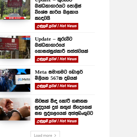
බන්ධනාගාරයට පොලිස්
විශේෂ කාර්ය බලකාය
කැඳවයි
උණුසුම් පුවත් | Hot News
Update – කුරුවිට
බන්ධනාගාරයේ
නොසන්සුන්කාරී තත්ත්වයක්
උණුසුම් පුවත් | Hot News
Meta සමාගමට ඩොලර්
මිලියන 567ක දඩයක්
උණුසුම් පුවත් | Hot News
නිවසක් බිඳ කෝටි ගණනක
සුද්දයක් දුන් කතුන් තිදෙනෙක්
සහ පුද්ගලයෙක් අත්අඩංගුවට
උණුසුම් පුවත් | Hot News
Load more