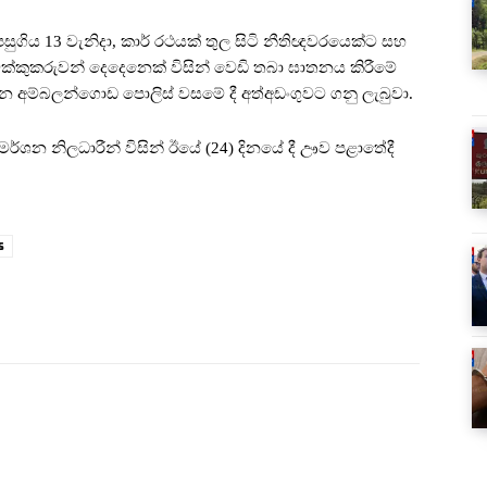
ුගිය 13 වැනිදා, කාර් රථයක් තුල සිටි නීතිඥවරයෙක්ට සහ
ුවක්කුකරුවන් දෙදෙනෙක් විසින් වෙඩි තබා ඝාතනය කිරීමේ
ින අම්බලන්ගොඩ පොලිස් වසමේ දී අත්අඩංගුවට ගනු ලැබුවා.
්ශන නිලධාරීන් විසින් ඊයේ (24) දිනයේ දී ඌව පළාතේදී
s