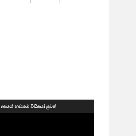
අපගේ නවතම වීඩියෝ පුවත්