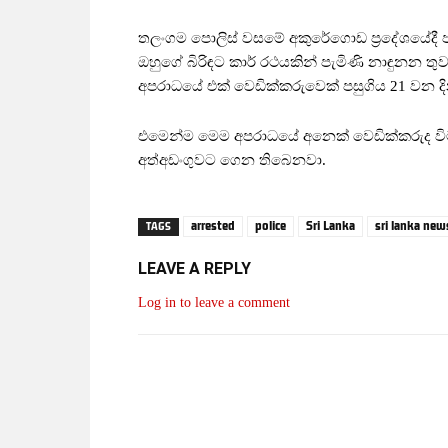
තලංගම පොලිස් වසමේ අකුරේගොඩ ප්‍රදේශයේදී පස
ඔහුගේ බිරිඳට කාර් රථයකින් පැමිණි නාඳුනන ත
අපරාධයේ එක් වෙඩික්කරුවෙක් පසුගිය 21 වන ද
එමෙන්ම මෙම අපරාධයේ අනෙක් වෙඩික්කරුද විමර
අත්අඩංගුවට ගෙන තිබෙනවා.
arrested
police
Sri Lanka
sri lanka new
TAGS
LEAVE A REPLY
Log in to leave a comment