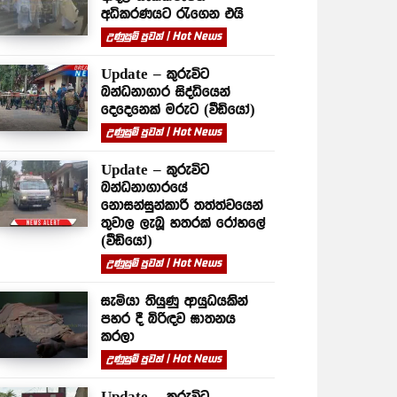
අධිකරණයට රැගෙන එයි
උණුසුම් පුවත් | Hot News
Update – කුරුවිට
බන්ධනාගාර සිද්ධියෙන්
දෙදෙනෙක් මරුට (වීඩියෝ)
උණුසුම් පුවත් | Hot News
Update – කුරුවිට
බන්ධනාගාරයේ
නොසන්සුන්කාරී තත්ත්වයෙන්
තුවාල ලැබූ හතරක් රෝහලේ
(වීඩියෝ)
උණුසුම් පුවත් | Hot News
සැමියා තියුණු ආයුධයකින්
පහර දී බිරිඳව ඝාතනය
කරලා
උණුසුම් පුවත් | Hot News
Update – කුරුවිට