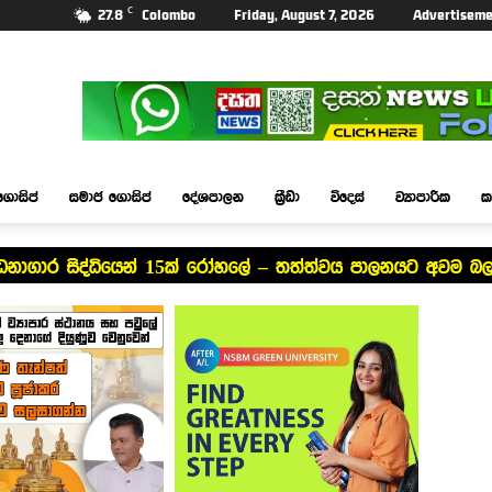
C
27.8
Colombo
Friday, August 7, 2026
Advertiseme
ගොසිප්
සමාජ ගොසිප්
දේශපාලන
ක්‍රීඩා
විදෙස්
ව්‍යාපාරික
ක
්ධනාගාර සිද්ධියෙන් 15ක් රෝහලේ – තත්ත්වය පාලනයට අවම 