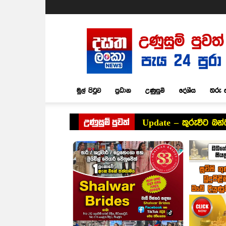
Dasatha
Lanka
News
මුල් පිටුව
ප්‍රධාන
උණුසුම්
දේශීය
තරු 
උණුසුම් පුවත්
Update – කුරුවිට බන