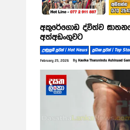
අකුරේගොඩ ද්විත්ව ඝාතනය
අත්අඩංගුවට
උණුසුම් පුවත් | Hot News
ප්‍රධාන පුවත් | Top Sto
By
Kavika Tharunindu Ashirwad Ga
February 25, 2026