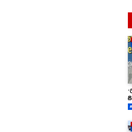
‘
ස
ක