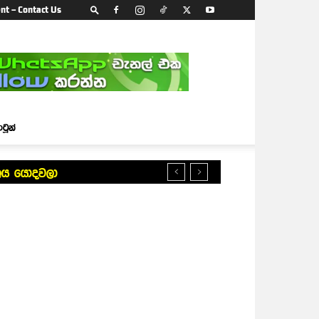
nt – Contact Us
ාටූන්
බලය යොදවලා