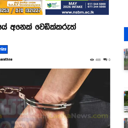
ේ අනෙක් වෙඩික්කරුත්
ries
marathne
488
0