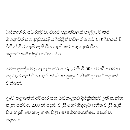
බස්නාහිර, සබරගමුව, වයඹ පළාත්වලත් ගාල්ල, මාතර,
මහනුවර සහ නුවරඑළිය දිස්ත්‍රික්කවලත් හෙට (30) දිනයේ දී
විටින් විට වැසි ඇති විය හැකි බව කාලගුණ විද්‍යා
දෙපාර්තමේන්තුව පවසනවා.
මෙම ප්‍රදේශ වල ඇතැම් ස්ථානවලට මි.මී 50 ට වැඩි තරමක
තද වැසි ඇති විය හැකි බවයි කාලගුණ නිවේදනයේ සඳහන්
වන්නේ.
ඌව පළාතේත් අම්පාර සහ මඩකළපුව දිස්ත්‍රික්කවලත් තැනින්
තැන පස්වරු 2.00 න් පසුව වැසි හෝ ගිගුරුම් සහිත වැසි ඇති
විය හැකි බව කාලගුණ විද්‍යා දෙපාර්තමේන්තුව පෙන්වා
දෙනවා.