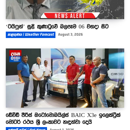
‘ටයිෆූන්’ සුළි කුණාටුවේ බලපෑම 06 වනදා සිට
කාළගුණය | Weather Forecast
August 3, 2026
ඩේවිඩ් පීරිස් ඔටෝමොබයිල්ස් BAIC X3e ඉලෙක්ට්‍රික්
මෝටර් රථය ශ්‍රී ලංකාවට හඳුන්වා දෙයි
උණුසුම් පුවත් | Hot News
August 1, 2026