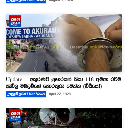
Update – අකුරණට ප්‍රහාරයක් කියා 118 අමතා රටම
ඇවිලූ මව්ලවිගේ තොරතුරු මෙන්න (වීඩියෝ)
උණුසුම් පුවත් | Hot News
April 22, 2023