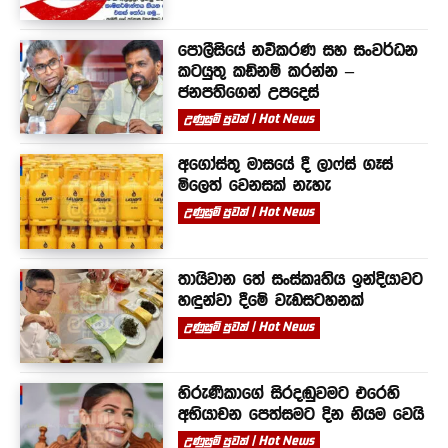
පොලීසියේ නවීකරණ සහ සංවර්ධන
කටයුතු කඩිනම් කරන්න –
ජනපතිගෙන් උපදෙස්
උණුසුම් පුවත් | Hot News
අගෝස්තු මාසයේ දී ලාෆ්ස් ගෑස්
මිලෙත් වෙනසක් නැහැ
උණුසුම් පුවත් | Hot News
තායිවාන තේ සංස්කෘතිය ඉන්දියාවට
හඳුන්වා දීමේ වැඩසටහනක්
උණුසුම් පුවත් | Hot News
හිරුණිකාගේ සිරදඬුවමට එරෙහි
අභියාචන පෙත්සමට දින නියම වෙයි
උණුසුම් පුවත් | Hot News