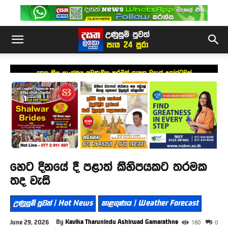
දසත නිල ලාංඡනය අවභාවිත කරමින් සැකසූ ව්‍යාජ පෝස්ටුවක්
හෙට දිනයේ දී පළාත් කිහිපයකට තරමක
තද වැසි
උණුසුම් පුවත් | Hot News
කාළගුණය | Weather Forecast
By
Kavika Tharunindu Ashirwad Gamarathne
June 29, 2026
180
0