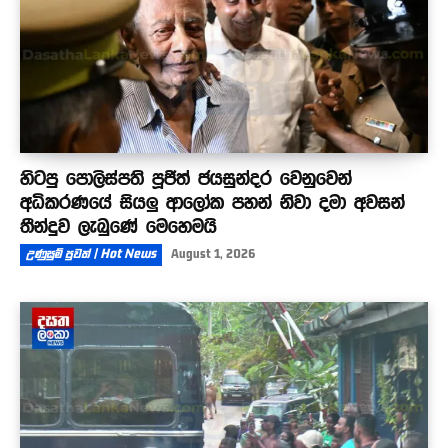
හිටපු පොලිස්පති පූජිත් ජයසුන්දර වෙනුවෙන්
අධිකරණයේ සියලු ආලෝක පහන් නිවා දමා අවසන්
තීන්දුව ලැබුණේ මෙහෙමයි
උණුසුම් පුවත් | Hot News
August 1, 2026