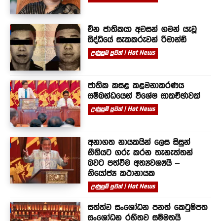
චීන ජාතිකයා අවසන් ගමන් යැවූ
සිද්ධියේ සැකකරුවන් රිමාන්ඩ්
උණුසුම් පුවත් | Hot News
ජාතික කසළ කළමනාකරණය
සම්බන්ධයෙන් විශේෂ සාකච්ඡාවක්
උණුසුම් පුවත් | Hot News
අනාගත නායකයින් ලෙස සිසුන්
නීතියට ගරු කරන තැනැත්තන්
බවට පත්වීම අත්‍යවශ්‍යයි –
නියෝජ්‍ය කථානායක
උණුසුම් පුවත් | Hot News
සත්ත්ව සංශෝධන පනත් කෙටුම්පත
සංශෝධන රහිතව සම්මතයි