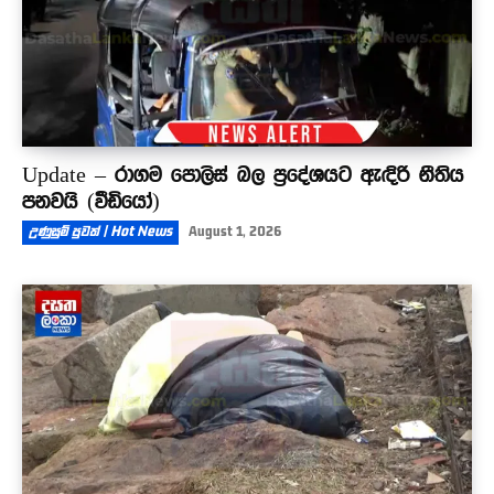
Update – රාගම පොලිස් බල ප්‍රදේශයට ඇඳිරි නීතිය
පනවයි (වීඩියෝ)
උණුසුම් පුවත් | Hot News
August 1, 2026