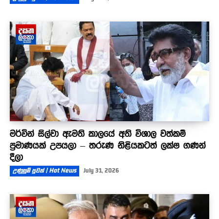
මර්වින් සිල්වා ඇමති කාලයේ අති විශාල වත්කම්
ප්‍රමාණයක් උපයලා – තරුණ නිළියකටත් ලක්ෂ ගණන්
දීලා
උණුසුම් පුවත් | Hot News
July 31, 2026