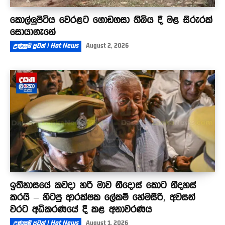
කොල්ලුපිටිය වෙරළට ගොඩගසා තිබිය දී මළ සිරුරක්
සොයාගැනේ
උණුසුම් පුවත් | Hot News
August 2, 2026
ඉතිහාසයේ කවදා හරි මාව නිදොස් කොට නිදහස්
කරයි – හිටපු ආරක්ෂක ලේකම් හේමසිරි, අවසන්
වරට අධිකරණයේ දී කළ අනාවරණය
උණුසුම් පුවත් | Hot News
August 1, 2026