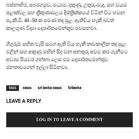
බස්නාහිර, සබරගමුව, මධ්‍යම, දකුණු, උතුරු-මැද, සහ වයඹ
පළාත්වල සහ ත්‍රිකුණාමලය දිස්ත්‍රික්කයේ විටින් විට හමන
පැ.කි.මී. 40 -50 ක පමණ තද සුළං ඇතිවිය හැකි බවත්
කාලගුණ විද්‍යා දෙපාර්තමේන්තුව පවසනවා.
ගිගුරුම් සහිත වැසි සමග ඇති විය හැකි තාවකාලික තද සුළං
වලින් සහ අකුණු මඟින් සිදු වන අනතුරු අවම කර ගැනීමට
අවශ්‍ය පියවර ගන්නා ලෙස එම දෙපාර්තමේන්තුව
ජනතාවගෙන් ඉල්ලා සිටිනවා.
news
sri lanka news
Srilanka
TAGS
LEAVE A REPLY
LOG IN TO LEAVE A COMMENT