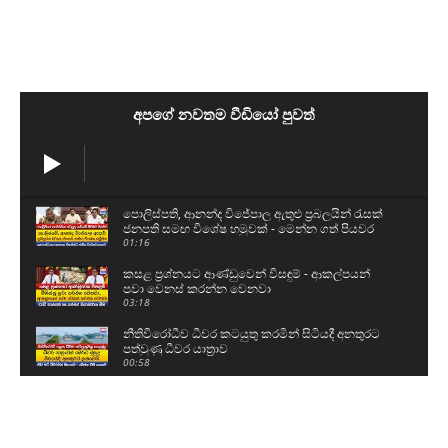
අපගේ නවතම වීඩියෝ පුවත්
පොලිස්පති, ආනන්ද විජේපාල ඇතුළු ප්‍රබලයින් රැසක්
ජනපති සමඟ විශේෂ හමුවක් - මෙන්න ගත් පියවර
01:16
කසළ ප්‍රශ්නයට ආණ්ඩුවෙන් විසඳුම් - ආකල්පයන්
පවා වෙනස් කරන්න වෙනවා
03:18
නීතිවිරෝධීව ධීවර කටයුතු කරමින් සිටියදී අනතුරට
පත්වුණු ධීවර යාත්‍රාව
00:58
උසස් පෙළ සහ ශිෂ්‍යත්ව විභාගයට බස් යොදවා ඇති
අයුරු මෙන්න - වෙනදා වෙලාවටම තමයි යන්නේ
05:08