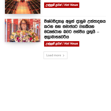
උණුසුම් පුවත් | Hot News
විශ්වවිද්‍යාල අලුත් දැනුම උත්පාදනය
කරන සහ සමාජයට වගකියන
මධ්‍යස්ථාන බවට පත්විය යුතුයි –
අග්‍රාමාත්‍යවරිය
උණුසුම් පුවත් | Hot News
Load more