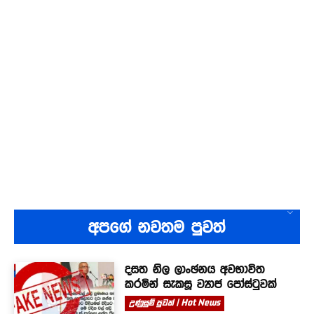
අපගේ නවතම පුවත්
දසත නිල ලාංඡනය අවභාවිත
කරමින් සැකසූ ව්‍යාජ පෝස්ටුවක්
උණුසුම් පුවත් | Hot News