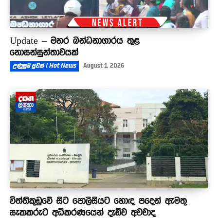
Update – මහර බන්ධනාගාරය තුළ
නොසන්සුන්තාවයක්
උණුසුම් පුවත් | Hot News
August 1, 2026
විත්තිකූඩුවේ සිට පොලිසියට හොඳ පදෙන් ඇමතූ
සැකකරුට අධිකරණයෙන් දැඩිව අවවාද