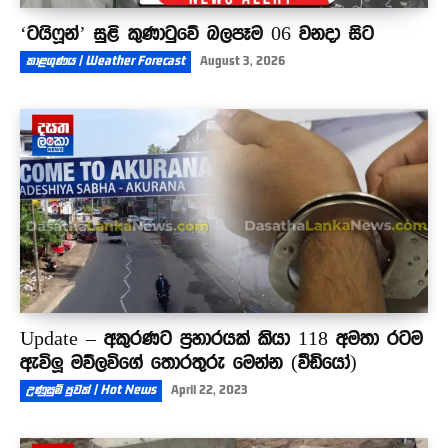
‘ටයිෆූන්’ සුළි කුණාටුවේ බලපෑම 06 වනදා සිට
කාළගුණය | Weather Forecast
August 3, 2026
Update – අකුරණට ප්‍රහාරයක් කියා 118 අමතා රටම
ඇවිලූ මව්ලවිගේ තොරතුරු මෙන්න (වීඩියෝ)
උණුසුම් පුවත් | Hot News
April 22, 2023