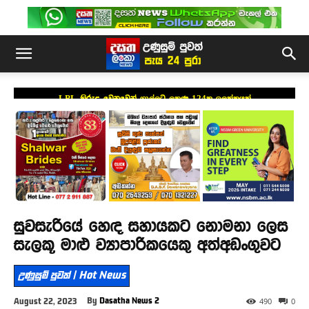
LPL කිරුළ වෙනුවෙන් ගාල්ලට ලකුණු 124ක ඉලක්කයක්
සුවසැරියේ හෙඳ සහායකට නොමනා ලෙස
සැලකූ මාළු ව්‍යාපාරිකයෙකු අත්අඩංගුවට
උණුසුම් පුවත් | Hot News
By
Dasatha News 2
August 22, 2023
490
0