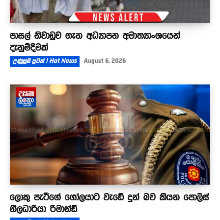
පාසල් නිවාඩුව ගැන අධ්‍යාපන අමාත්‍යාංශයෙන්
දැනුම්දීමක්
උණුසුම් පුවත් | Hot News
August 6, 2026
ලොකු පැටීගේ ගෝලයාට වැඩේ දුන් බව කියන පොලිස්
නිලධාරියා රිමාන්ඩ්