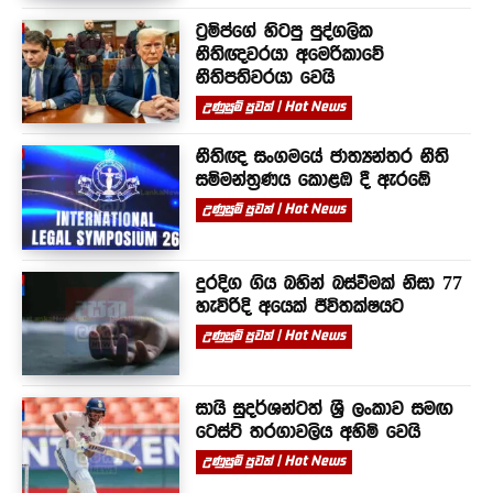
ට්‍රම්ප්ගේ හිටපු පුද්ගලික
නීතිඥවරයා අමෙරිකාවේ
නීතිපතිවරයා වෙයි
උණුසුම් පුවත් | Hot News
නීතිඥ සංගමයේ ජාත්‍යන්තර නීති
සම්මන්ත්‍රණය කොළඹ දී ඇරඹේ
උණුසුම් පුවත් | Hot News
දුරදිග ගිය බහින් බස්වීමක් නිසා 77
හැවිරිදි අයෙක් ජීවිතක්ෂයට
උණුසුම් පුවත් | Hot News
සායි සුදර්ශන්ටත් ශ්‍රී ලංකාව සමඟ
ටෙස්ට් තරගාවලිය අහිමි වෙයි
උණුසුම් පුවත් | Hot News