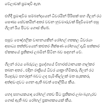
වේලාවක් ප්‍රමාදවී ඇත.
එහිදී ප්‍රමාදවිම සම්බන්දයෙන් ධීවරයින් පිරිසක් සහ ගිලන් රථ
සෞඛ්‍ය සේවකයින් අතර වචන හුවමාරුවක් සිදුවීමෙන් පසු
ගිලන්‍ රිය පිටව ගොස් තිබේ.
පසුව පෞද්ගලික වාහනයකින් රෝහල් ගතකල ධීවරයා
අසාධ්‍ය තත්ත්වයෙන් කළුතර ශීක්ෂණ රෝහලේ දැඩි සත්කාර
ඒකකයේ ප්‍රතිකාර ලබමින් සිටින බව සදහන් වේ.
ගිලන් රථය බේරුවල ප්‍රදේශයේ විහාරස්ථානයක ගාල්කර
තබන අතර , එදින රාත්‍රියේ ධීවර යාත්‍රා හිමිකරු ගිලන් රථ
රියදුරුට පහරදුන් බවට ලද පැමිණිල්ලක් මත සැකකරු
අත්අඩංගුවට ගෙන ඇති බවත් පොලිසිය කීය.
හෙද සහායකයාද රෝහල් ගතව සිට ප්‍රතිකාර ලබා බැහැරව
ගොස් ඇති බව රෝහල් ප්‍රකාශකයෙක් කීය.