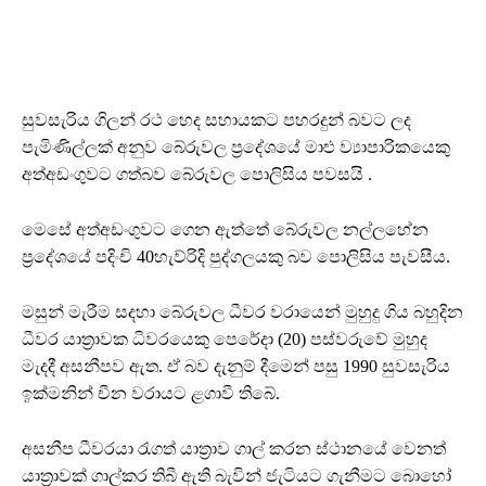
සුවසැරිය ගිලන් රථ හෙද සහායකට පහරදුන් බවට ලද
පැමිණිල්ලක් අනුව බේරුවල ප්‍රදේශයේ මාළු ව්‍යාපාරිකයෙකු
අත්අඩංගුවට ගත්බව බේරුවල පොලිසිය පවසයි .
මෙසේ අත්අඩංගුවට ගෙන ඇත්තේ බේරුවල නල්ලහේන
ප්‍රදේශයේ පදිංචි 40හැව්රිදි පුද්ගලයකු බව පොලිසිය පැවසීය.
මසුන් මැරීම සදහා බේරුවල ධීවර වරායෙන් මුහුදු ගිය බහුදින
ධීවර යාත්‍රාවක ධිවරයෙකු පෙරේදා (20) පස්වරුවේ මුහුද
මැදදී අසනීපව ඇත. ඒ බව දැනුම් දීමෙන් පසු 1990 සුවසැරිය
ඉක්මනින් චීන වරායට ළගාවී තිබේ.
අසනීප ධීවරයා රැගත් යාත්‍රාව ගාල් කරන ස්ථානයේ වෙනත්
යාත්‍රාවක් ගාල්කර තිබී ඇති බැවින් ජැටියට ගැනීමට බොහෝ