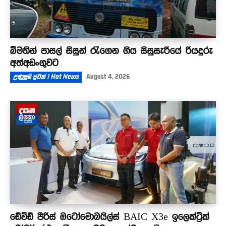
බීමතින් පාසල් සිසුන් රැගෙන ගිය සිසුසැරියේ රියදුරු
අත්අඩංගුවට
උණුසුම් පුවත් | Hot News
August 4, 2026
ඩේවිඩ් පීරිස් ඔටෝමොබයිල්ස් BAIC X3e ඉලෙක්ට්‍රික්