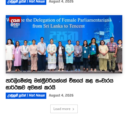
උණුසුම් පුවත් | Hot News
August 4, 2026
පාර්ලිමේන්තු මන්ත්‍රීවරියන්ගේ චීනයේ කළ සංචාරය
සාර්ථකව අවසන් කරයි
උණුසුම් පුවත් | Hot News
August 4, 2026
Load more