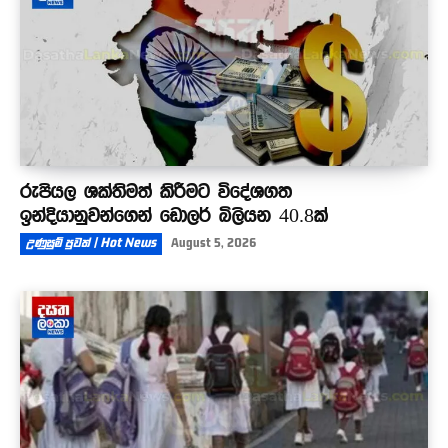
රුපියල ශක්තිමත් කිරීමට විදේශගත
ඉන්දියානුවන්ගෙන් ඩොලර් බිලියන 40.8ක්
උණුසුම් පුවත් | Hot News
August 5, 2026