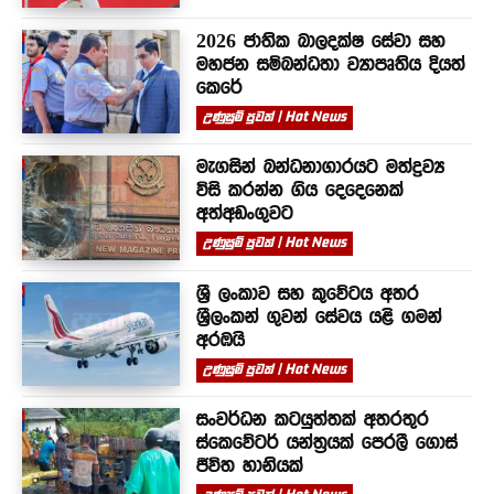
2026 ජාතික බාලදක්ෂ සේවා සහ
මහජන සම්බන්ධතා ව්‍යාපෘතිය දියත්
කෙරේ
උණුසුම් පුවත් | Hot News
මැගසින් බන්ධනාගාරයට මත්ද්‍රව්‍ය
විසි කරන්න ගිය දෙදෙනෙක්
අත්අඩංගුවට
උණුසුම් පුවත් | Hot News
ශ්‍රී ලංකාව සහ කුවේටය අතර
ශ්‍රීලංකන් ගුවන් සේවය යළි ගමන්
අරඹයි
උණුසුම් පුවත් | Hot News
සංවර්ධන කටයුත්තක් අතරතුර
ස්කෙවේටර් යන්ත්‍රයක් පෙරලී ගොස්
ජීවිත හානියක්