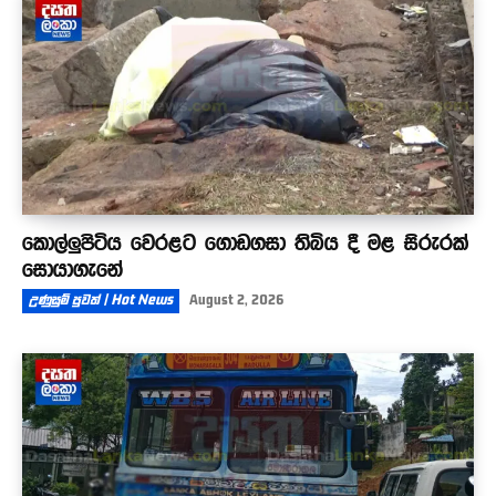
කොල්ලුපිටිය වෙරළට ගොඩගසා තිබිය දී මළ සිරුරක්
සොයාගැනේ
උණුසුම් පුවත් | Hot News
August 2, 2026