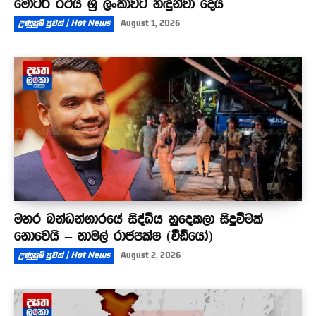
මෝටර් රථය ශ්‍රී ලංකාවට හඳුන්වා දෙයි
උණුසුම් පුවත් | Hot News
August 1, 2026
මහර බන්ධන්ගාරයේ සිද්ධිය හුදෙකලා සිදුවීමක්
නොවෙයි – නාමල් රාජපක්ෂ (වීඩියෝ)
උණුසුම් පුවත් | Hot News
August 2, 2026