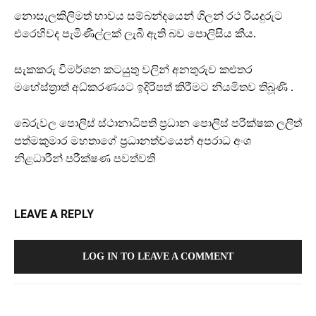
නොසැලකිලිමත් භාවය සම්බන්දයෙන් ගිලන් රථ රියදුරුට
එරෙහිවද පැමිණිල්ලක් ලැබී ඇති බව පොලිසිය කීය.
සැකකරු විමර්ශන කටයුතු වලින් අනතුරුව කළුතර
මහේස්ත්‍රාත් අධ්කරණයට ඉදිරිපත් කිරීමට නියමිතව තිබූණි .
බේරුවල පොලිස් ස්ථානාධිපති ප්‍රධාන පොලිස් පරීක්ෂක ලලිත්
පත්මකුමාර මහතාගේ ප්‍රධානත්වයෙන් අපරාධ අංශ
නිළධාරීන් පරීක්ෂණ පවත්වති
LEAVE A REPLY
LOG IN TO LEAVE A COMMENT