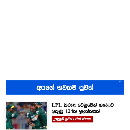
අපගේ නවතම පුවත්
LPL කිරුළ වෙනුවෙන් ගාල්ලට
ලකුණු 124ක ඉලක්කයක්
උණුසුම් පුවත් | Hot News