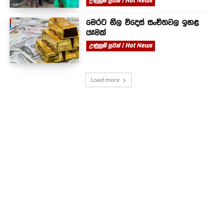
උණුසුම් පුවත් | Hot News
මෙරට නිල විදෙස් සංචිතවල ඉහළ
යෑමක්
උණුසුම් පුවත් | Hot News
Load more