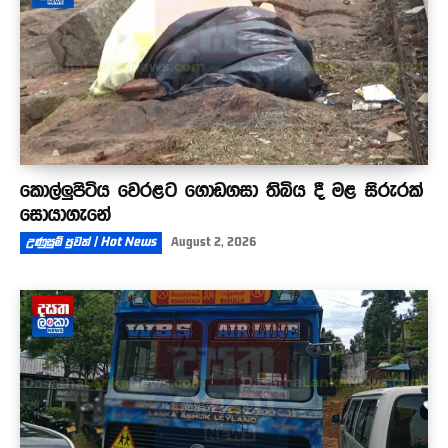
කොල්ලුපිටිය වෙරළට ගොඩගසා තිබිය දී මළ සිරුරක්
සොයාගැනේ
උණුසුම් පුවත් | Hot News
August 2, 2026