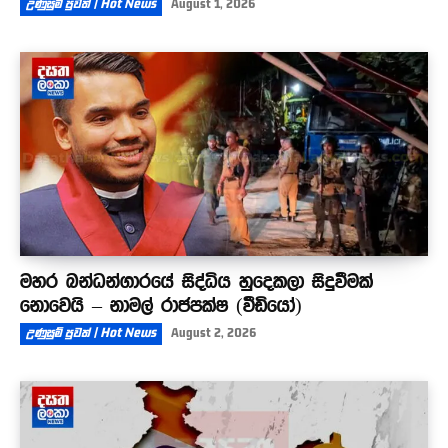
උණුසුම් පුවත් | Hot News
August 1, 2026
මහර බන්ධන්ගාරයේ සිද්ධිය හුදෙකලා සිදුවීමක්
නොවෙයි – නාමල් රාජපක්ෂ (වීඩියෝ)
උණුසුම් පුවත් | Hot News
August 2, 2026