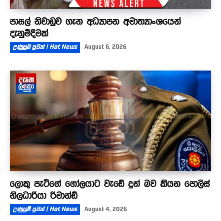
පාසල් නිවාඩුව ගැන අධ්‍යාපන අමාත්‍යාංශයෙන්
දැනුම්දීමක්
උණුසුම් පුවත් | Hot News
August 6, 2026
ලොකු පැටීගේ ගෝලයාට වැඩේ දුන් බව කියන පොලිස්
නිලධාරියා රිමාන්ඩ්
උණුසුම් පුවත් | Hot News
August 4, 2026