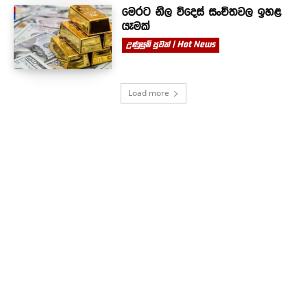
මෙරට නිල විදෙස් සංචිතවල ඉහළ
යෑමක්
උණුසුම් පුවත් | Hot News
Load more