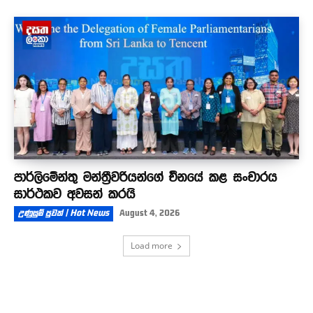
පාර්ලිමේන්තු මන්ත්‍රීවරියන්ගේ චීනයේ කළ සංචාරය
සාර්ථකව අවසන් කරයි
උණුසුම් පුවත් | Hot News
August 4, 2026
Load more