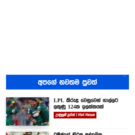
අපගේ නවතම පුවත්
LPL කිරුළ වෙනුවෙන් ගාල්ලට
ලකුණු 124ක ඉලක්කයක්
උණුසුම් පුවත් | Hot News
ට්‍රම්ප්ගේ හිටපු පුද්ගලික