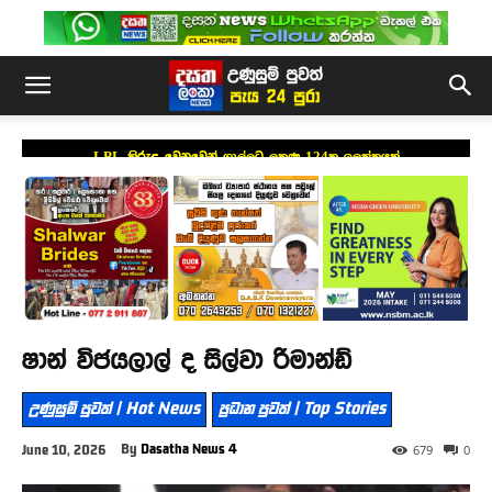
LPL කිරුළ වෙනුවෙන් ගාල්ලට ලකුණු 124ක ඉලක්කයක්
ෂාන් විජයලාල් ද සිල්වා රිමාන්ඩ්
උණුසුම් පුවත් | Hot News
ප්‍රධාන පුවත් | Top Stories
By
Dasatha News 4
June 10, 2026
679
0