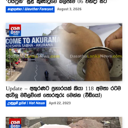
‘ටයිෆූන්’ සුළි කුණාටුවේ බලපෑම 06 වනදා සිට
කාළගුණය | Weather Forecast
August 3, 2026
Update – අකුරණට ප්‍රහාරයක් කියා 118 අමතා රටම
ඇවිලූ මව්ලවිගේ තොරතුරු මෙන්න (වීඩියෝ)
උණුසුම් පුවත් | Hot News
April 22, 2023