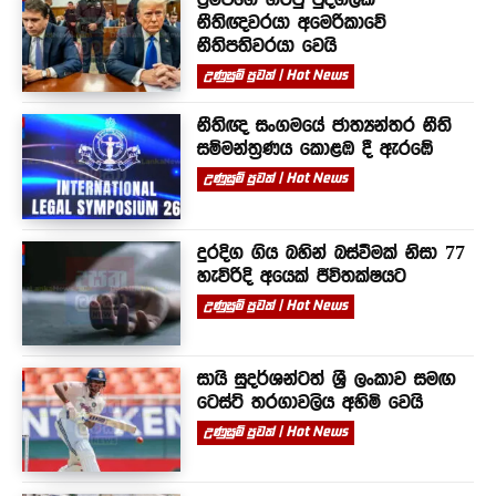
නීතිඥවරයා අමෙරිකාවේ
නීතිපතිවරයා වෙයි
උණුසුම් පුවත් | Hot News
නීතිඥ සංගමයේ ජාත්‍යන්තර නීති
සම්මන්ත්‍රණය කොළඹ දී ඇරඹේ
උණුසුම් පුවත් | Hot News
දුරදිග ගිය බහින් බස්වීමක් නිසා 77
හැවිරිදි අයෙක් ජීවිතක්ෂයට
උණුසුම් පුවත් | Hot News
සායි සුදර්ශන්ටත් ශ්‍රී ලංකාව සමඟ
ටෙස්ට් තරගාවලිය අහිමි වෙයි
උණුසුම් පුවත් | Hot News