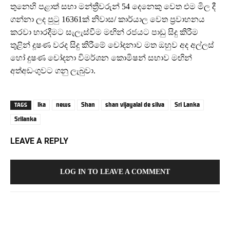
තුනෙහි පළාත් සභා මන්ත්‍රීවරුන් 54 දෙනෙකු වෙත එම මිල දී
ගන්නා ලද පුටු 16361ක් නිවාස/ කාර්යාල වෙත ප්‍රවාහනය
කරවා භාරදීමට සැලැස්වීම මඟින් රජයට පාඩු සිදු කිරීම
තුළින් දූෂණ වරද සිදු කිරීමේ චෝදනාව මත ඔහුව අද අල්ලස්
හෝ දුෂණ චෝදනා විමර්ශන කොමිෂන් සභාව මඟින්
අත්අඩංගුවට ගනු ලැබුවා.
lka
news
Shan
shan vijayalal de silva
Sri Lanka
TAGS
Srilanka
LEAVE A REPLY
LOG IN TO LEAVE A COMMENT