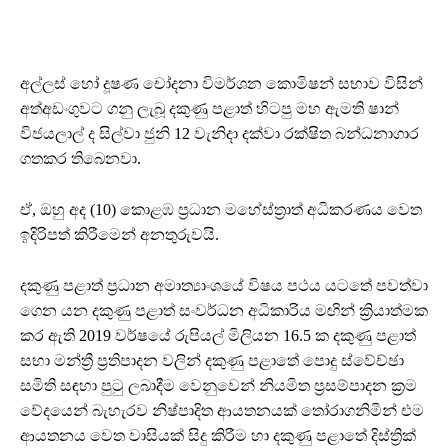
අල්ලස් හෝ දූෂණ චෝදනා විමර්ශන කොමිෂන් සභාව විසින්
අත්අඩංගුවට ගනු ලැබූ දකුණු පළාත් හිටපු මහ ඇමති ෂාන්
විජයලාල් ද සිල්වා ජුනි 12 වැනිදා දක්වා රක්ෂිත බන්ධනාගාර
ගතකර තිබෙනවා.
ඒ, ඔහු අද (10) කොළඹ ප්‍රධාන මහේස්ත්‍රාත් අධිකරණය වෙත
ඉදිරිපත් කිරීමෙන් අනතුරුවයි.
දකුණු පළාත් ප්‍රධාන අමාත්‍යාංශයේ විෂය පථය යටතේ පවත්වා
ගෙන යන දකුණු පළාත් සංවර්ධන අධිකාරිය මඟින් ක්‍රියාත්මක
කර ඇති 2019 වර්ෂයේ රුපියල් මිලියන 16.5 ක දකුණු පළාත්
සභා මන්ත්‍රී ප්‍රතිපාදන වලින් දකුණු පළාතේ පොදු ස්වේච්ඡා
සමිති සඳහා පුටු ලබාදීම වෙනුවෙන් නියමිත ප්‍රසම්පාදන ක්‍රම
වේදයෙන් බැහැරව නිෂ්පාදිත ආයතනයක් තෝරාගනිමින් එම
ආයතනය වෙත වාසියක් සිදු කිරීම හා දකුණු පළාතේ දිස්ත්‍රික්