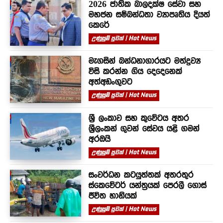
2026 ජාතික බාලදක්ෂ සේවා සහ
මහජන සම්බන්ධතා ව්‍යාපෘතිය දියත්
කෙරේ
උණුසුම් පුවත් | Hot News
මැගසින් බන්ධනාගාරයට මත්ද්‍රව්‍ය
විසි කරන්න ගිය දෙදෙනෙක්
අත්අඩංගුවට
උණුසුම් පුවත් | Hot News
ශ්‍රී ලංකාව සහ කුවේටය අතර
ශ්‍රීලංකන් ගුවන් සේවය යළි ගමන්
අරඹයි
උණුසුම් පුවත් | Hot News
සංවර්ධන කටයුත්තක් අතරතුර
ස්කෙවේටර් යන්ත්‍රයක් පෙරලී ගොස්
ජීවිත හානියක්
උණුසුම් පුවත් | Hot News