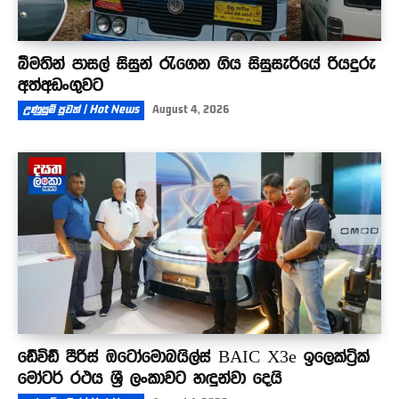
බීමතින් පාසල් සිසුන් රැගෙන ගිය සිසුසැරියේ රියදුරු
අත්අඩංගුවට
උණුසුම් පුවත් | Hot News
August 4, 2026
ඩේවිඩ් පීරිස් ඔටෝමොබයිල්ස් BAIC X3e ඉලෙක්ට්‍රික්
මෝටර් රථය ශ්‍රී ලංකාවට හඳුන්වා දෙයි