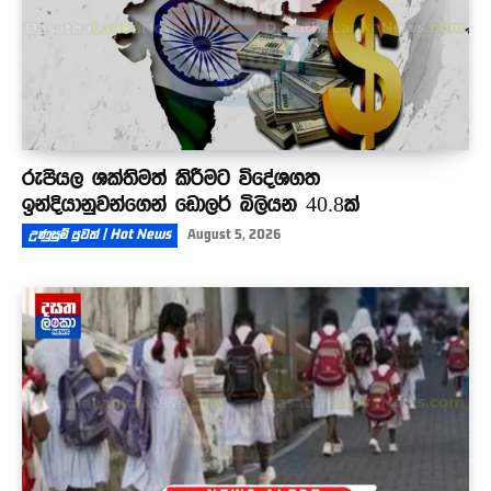
රුපියල ශක්තිමත් කිරීමට විදේශගත
ඉන්දියානුවන්ගෙන් ඩොලර් බිලියන 40.8ක්
උණුසුම් පුවත් | Hot News
August 5, 2026