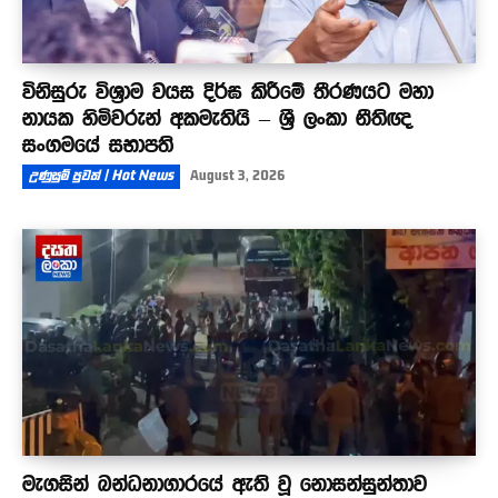
විනිසුරු විශ්‍රාම වයස දිර්ඝ කිරීමේ තීරණයට මහා
නායක හිමිවරුන් අකමැතියි – ශ්‍රී ලංකා නීතිඥ
සංගමයේ සභාපති
උණුසුම් පුවත් | Hot News
August 3, 2026
මැගසින් බන්ධනාගාරයේ ඇති වූ නොසන්සුන්තාව