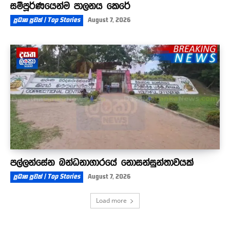
සම්පූර්ණයෙන්ම පාලනය කෙරේ
ප්‍රධාන පුවත් | Top Stories
August 7, 2026
පල්ලන්සේන බන්ධනාගාරයේ නොසන්සුන්තාවයක්
ප්‍රධාන පුවත් | Top Stories
August 7, 2026
Load more