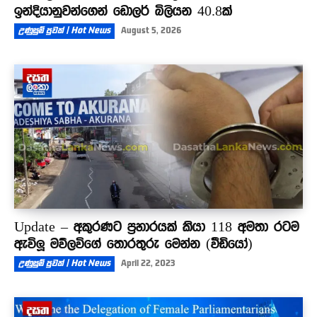
ඉන්දියානුවන්ගෙන් ඩොලර් බිලියන 40.8ක්
උණුසුම් පුවත් | Hot News
August 5, 2026
Update – අකුරණට ප්‍රහාරයක් කියා 118 අමතා රටම
ඇවිලූ මව්ලවිගේ තොරතුරු මෙන්න (වීඩියෝ)
උණුසුම් පුවත් | Hot News
April 22, 2023