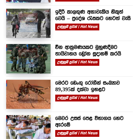
ඉදිරි කාලගුණ අනාවැකිය නිකුත්
වෙයි – ප්‍රදේශ රැසකට හෙටත් වැසි
උණුසුම් පුවත් | Hot News
චීන ආක්‍රමණයකට මුහුණදීමට
තායිවානය ඩ්‍රෝන සූදානම් කරයි
උණුසුම් පුවත් | Hot News
මෙරට ඩෙංගු රෝගීන් සංඛ්‍යාව
89,395ක් දක්වා ඉහළට
උණුසුම් පුවත් | Hot News
මෙවර උසස් පෙළ විභාගය හෙට
ඇරඹේ
උණුසුම් පුවත් | Hot News