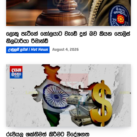
ලොකු පැටීගේ ගෝලයාට වැඩේ දුන් බව කියන පොලිස්
නිලධාරියා රිමාන්ඩ්
උණුසුම් පුවත් | Hot News
August 4, 2026
රුපියල ශක්තිමත් කිරීමට විදේශගත