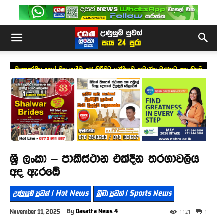
මැදපෙරදිග තෙල් මත යැපීම අඩු කිරීමට ඉන්දියාව දැවැන්ත වැඩකට අත තියයි
ශ්‍රී ලංකා – පාකිස්ථාන එක්දින තරගාවලිය
අද ඇරඹේ
උණුසුම් පුවත් | Hot News
ක්‍රීඩා පුවත් | Sports News
By
Dasatha News 4
November 11, 2025
1121
1