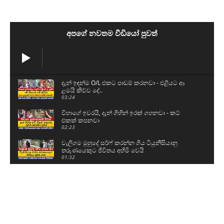
අපගේ නවතම වීඩියෝ පුවත්
දැන් ඉඳන්ම O/L එකට පාඩම් කරනවා - එළියට ආ
ළමයි කිව්ව දේ..
03:24
විභාගේ ඉවරයි, දැන් ගිහින් ඉරක් ගහනවා - කට්
එකක් කපනවා
02:23
වැලිගම මුහුදේ සර්ෆ් කරන්න ගිය ටියුනීසියානු
තරුණයෙකුට ජීවිතය අහිමි වෙයි
01:32
ශිෂ්‍යත්ව විභාගය ලියන්න කළින් පොඩ්ඩෝ කියපු
කතා
01:59
නව යුද හමුදාපති ශ්‍රී මහා බෝධිය සහ රුවන්වැලි මහා
සෑය වැඳ පුදාගනී
04:20