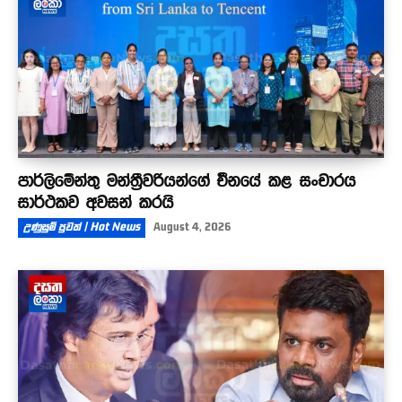
පාර්ලිමේන්තු මන්ත්‍රීවරියන්ගේ චීනයේ කළ සංචාරය
සාර්ථකව අවසන් කරයි
උණුසුම් පුවත් | Hot News
August 4, 2026