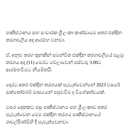
පාකිස්ථානය සහ සංචාරක ශ්‍රී ලංකා කණ්ඩායම අතර එක්දින
තරගාවලිය අද ආරම්භ වනවා.
ඒ, අනුව තරග තුනකින් සමන්විත එක්දින තරගාවලියේ පළමු
තරගය අද (11) මෙරට වේලාවෙන් පස්වරු 3.00ට
ආරම්භවීමට නියමිතයි.
දෙරට අතර එක්දින තරගයක් පැවැත්වෙන්නේ 2023 වසරේ
ඔක්තෝම්බර් මාසයෙන් පසුවවීම ද විශේෂත්වයක්.
වසර දෙකකට පසු පාකිස්ථානය සහ ශ්‍රී ලංකාව අතර
පැවැත්වෙන මෙම එක්දින තරගය පාකිස්ථානයේ
රාවල්පිණ්ඩිහි දී පැවැත්වෙනවා.