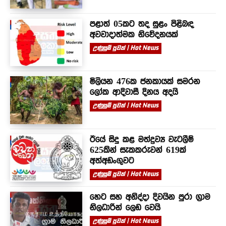
පළාත් 05කට තද සුළං පිළිබඳ
අවවාදාත්මක නිවේදනයක්
උණුසුම් පුවත් | Hot News
මිලියන 476ක ජනකායක් සමරන
ලෝක ආදිවාසී දිනය අදයි
උණුසුම් පුවත් | Hot News
ඊයේ සිදු කළ මත්ද්‍රව්‍ය වැටලීම්
625කින් සැකකරුවන් 619ක්
අත්අඩංගුවට
උණුසුම් පුවත් | Hot News
හෙට සහ අනිද්දා දිවයින පුරා ග්‍රාම
නිලධාරින් ලෙඩ වෙයි
උණුසුම් පුවත් | Hot News