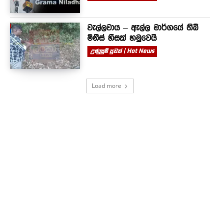
වැල්ලවාය – ඇල්ල මාර්ගයේ තිබී
මිනිස් හිසක් හමුවෙයි
උණුසුම් පුවත් | Hot News
Load more