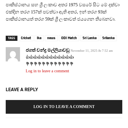
පාකිස්ථානය සහ ශ්‍රී ලංකාව අතර 1975 වසරේ සිට මේ දක්වා
එක්දින තරග 157ක් පවත්වා ඇති අතර, ඉන් තරග 93ක්
පාකිස්ථානයත් තරග 59ක් ශ්‍රී ලංකාවත් ජයගෙන තිබෙනවා.
Cricket
lka
news
ODI Match
Sri Lanka
Srilanka
TAGS
ජගත් චන්ද්‍ර මල්ලියාවඩු
November 11, 2025 At 7:52 am
👍👍👍👍👍👍👍👍👍👍👍👍
💐💐💐💐💐💐💐💐💐💐💐💐
Log in to leave a comment
LEAVE A REPLY
LOG IN TO LEAVE A COMMENT