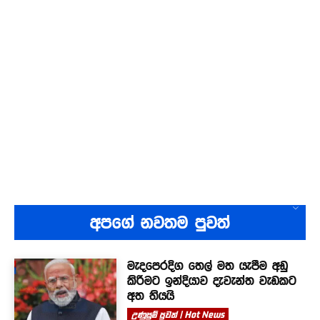
අපගේ නවතම පුවත්
මැදපෙරදිග තෙල් මත යැපීම අඩු
කිරීමට ඉන්දියාව දැවැන්ත වැඩකට
අත තියයි
උණුසුම් පුවත් | Hot News