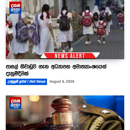
පාසල් නිවාඩුව ගැන අධ්‍යාපන අමාත්‍යාංශයෙන්
දැනුම්දීමක්
උණුසුම් පුවත් | Hot News
August 6, 2026