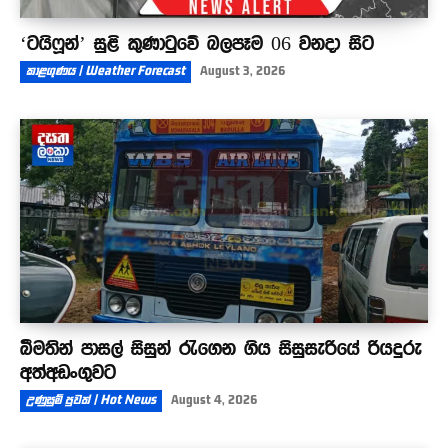
‘ටයිෆූන්’ සුළි කුණාටුවේ බලපෑම 06 වනදා සිට
කාළගුණය | Weather Forecast
August 3, 2026
බීමතින් පාසල් සිසුන් රැගෙන ගිය සිසුසැරියේ රියදුරු
අත්අඩංගුවට
උණුසුම් පුවත් | Hot News
August 4, 2026