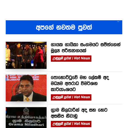
අපගේ නවතම පුවත්
ගායක ගායිකා සංගමයට සජිත්ගෙන්
මූල්‍ය පරිත්‍යාගයක්
උණුසුම් පුවත් | Hot News
පොහොට්ටුවේ මහ ලේකම් අද
මධ්‍යම අපරාධ විමර්ශන
කාර්යාංශයට
උණුසුම් පුවත් | Hot News
ග්‍රාම නිලධාරීන් අද සහ හෙට
අසනීප නිවාඩු
උණුසුම් පුවත් | Hot News