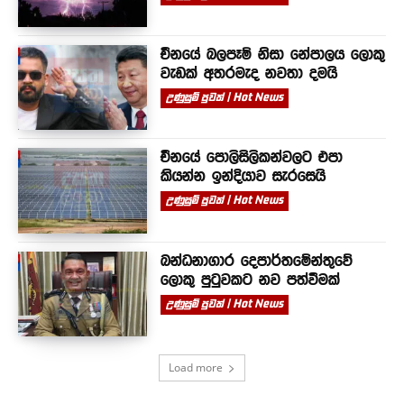
චීනයේ බලපෑම් නිසා නේපාලය ලොකු
වැඩක් අතරමැද නවතා දමයි
උණුසුම් පුවත් | Hot News
චීනයේ පොලිසිලිකන්වලට එපා
කියන්න ඉන්දියාව සැරසෙයි
උණුසුම් පුවත් | Hot News
බන්ධනාගාර දෙපාර්තමේන්තුවේ
ලොකු පුටුවකට නව පත්වීමක්
උණුසුම් පුවත් | Hot News
Load more