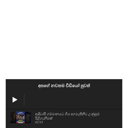
අපගේ නවතම වීඩියෝ පුවත්
ආදිවාසී ගම්මානයට ගිය අගමැතිනිට උණුසුම්
පිළිගැනීමක්
02:53