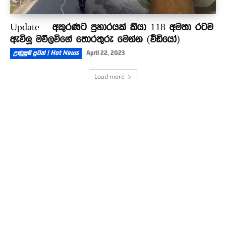
Update – අකුරණට ප්‍රහාරයක් කියා 118 අමතා රටම
ඇවිලූ මව්ලවිගේ තොරතුරු මෙන්න (වීඩියෝ)
උණුසුම් පුවත් | Hot News
April 22, 2023
Load more