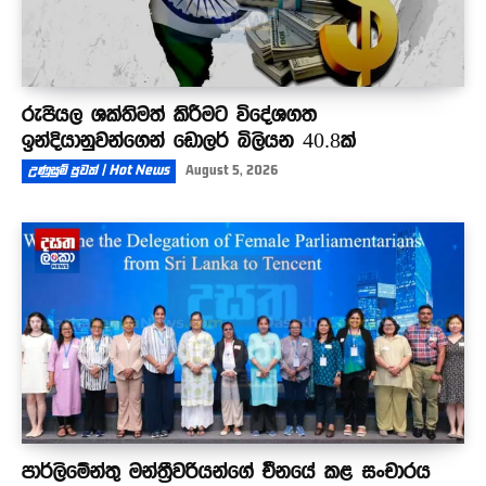
රුපියල ශක්තිමත් කිරීමට විදේශගත
ඉන්දියානුවන්ගෙන් ඩොලර් බිලියන 40.8ක්
උණුසුම් පුවත් | Hot News
August 5, 2026
පාර්ලිමේන්තු මන්ත්‍රීවරියන්ගේ චීනයේ කළ සංචාරය