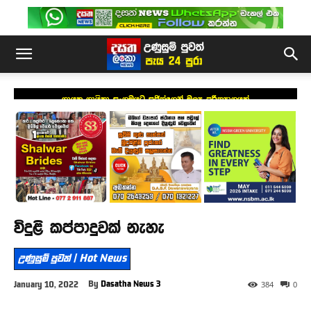
ගායක ගායිකා සංගමයට සජිත්ගෙන් මූල්‍ය පරිත්‍යාගයක්
විදුළි කප්පාදුවක් නැහැ
උණුසුම් පුවත් | Hot News
By
Dasatha News 3
January 10, 2022
384
0