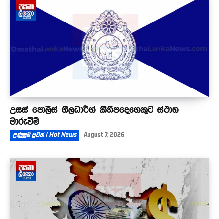
උසස් පොලිස් නිලධාරීන් කිහිපදෙනෙකුට ස්ථාන
මාරුවීම්
උණුසුම් පුවත් | Hot News
August 7, 2026