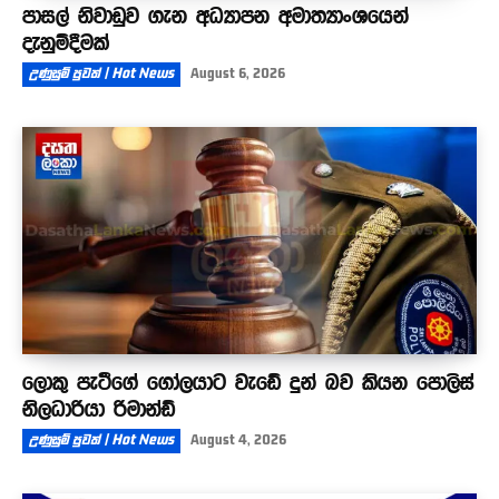
පාසල් නිවාඩුව ගැන අධ්‍යාපන අමාත්‍යාංශයෙන්
දැනුම්දීමක්
උණුසුම් පුවත් | Hot News
August 6, 2026
ලොකු පැටීගේ ගෝලයාට වැඩේ දුන් බව කියන පොලිස්
නිලධාරියා රිමාන්ඩ්
උණුසුම් පුවත් | Hot News
August 4, 2026