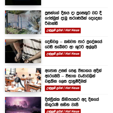
පූසන්ගේ දිනය දා පූසෙකුට වධ දී
ෆේස්බුක් දැමූ තරුණයින් දෙදෙනා
රිමාන්ඩ්
උණුසුම් පුවත් | Hot News
දෙහිවල – කඩවත පාර ප්‍රදේශයේ
වෙඩි තැබීමට ආ ශූටර් අල්ලයි
උණුසුම් පුවත් | Hot News
අපොස උසස් පෙළ විභාගය අදින්
ඇරඹෙයි – විභාග වංචාවලින්
වළකින ලෙස දැනුම්දීමක්
උණුසුම් පුවත් | Hot News
දිස්ත්‍රික්ක කිහිපයකට අද දිනයේ
ගිගුරුම් සහිත වැසි
උණුසුම් පුවත් | Hot News