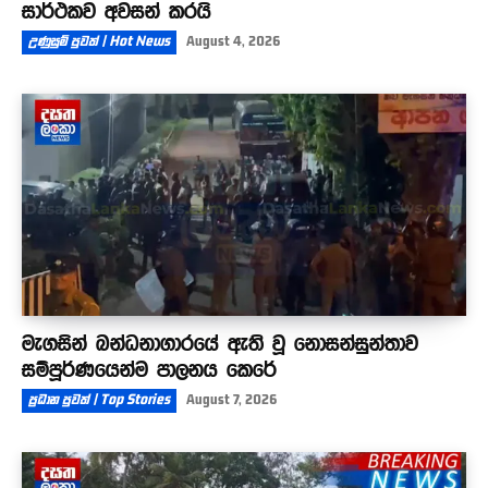
සාර්ථකව අවසන් කරයි
උණුසුම් පුවත් | Hot News
August 4, 2026
මැගසින් බන්ධනාගාරයේ ඇති වූ නොසන්සුන්තාව
සම්පූර්ණයෙන්ම පාලනය කෙරේ
ප්‍රධාන පුවත් | Top Stories
August 7, 2026