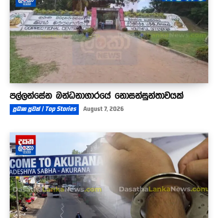
පල්ලන්සේන බන්ධනාගාරයේ නොසන්සුන්තාවයක්
ප්‍රධාන පුවත් | Top Stories
August 7, 2026