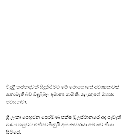
විදුළි කප්පාදුවක් සිදුකිරීමට මේ මොහොතේ අවශ්‍යතාවක්
නොමැති බව විදුළිබල අමාත්‍ය ගාමිණි ලොකුගේ මහතා
පවසනවා.
ශ්‍රී ලංකා පොදුජන පෙරමුණ පක්ෂ මූලස්ථානයේ අද පැවැති
මාධ්‍ය හමුවට එක්වෙමිනුයි අමාත්‍යවරයා මේ බව කියා
සිටියේ.