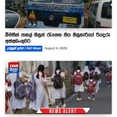
බීමතින් පාසල් සිසුන් රැගෙන ගිය සිසුසැරියේ රියදුරු
අත්අඩංගුවට
උණුසුම් පුවත් | Hot News
August 4, 2026