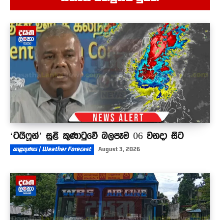
04:35
ආදිවාසී ජනතාවගේ අයිතිවාසිකම් අපි තහවුරු
කරනවා
10:40
‘ටයිෆූන්’ සුළි කුණාටුවේ බලපෑම 06 වනදා සිට
කාළගුණය | Weather Forecast
August 3, 2026