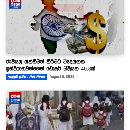
රුපියල ශක්තිමත් කිරීමට විදේශගත
ඉන්දියානුවන්ගෙන් ඩොලර් බිලියන 40.8ක්
උණුසුම් පුවත් | Hot News
August 5, 2026