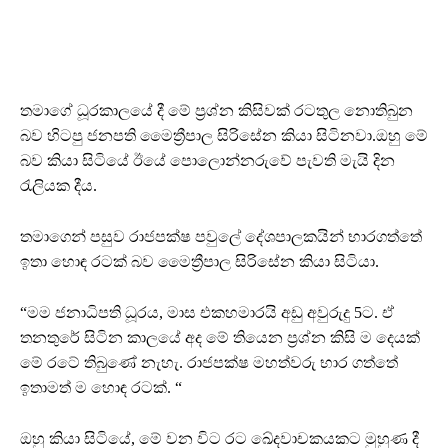
තමාගේ ධූරකාලයේ දී මේ ප්‍රශ්න කිසිවක් රටතුල නොතිබුන
බව හිටපු ජනපති මෛත්‍රීපාල සිරිසේන කියා සිටිනවා.ඔහු මේ
බව කියා සිටියේ ඊයේ පොලොන්නරුවේ පැවති මැයි දින
රැලියක දීය.
තමාගෙන් පසුව රාජපක්ෂ පවුලේ දේශපාලකයින් භාරගත්තේ
ඉතා හොඳ රටක් බව මෛත්‍රීපාල සිරිසේන කියා සිටියා.
“මම ජනාධිපති ධූරය, මාස එකහමාරයි අඩු අවුරුදු 5ට. ඒ
තනතුරේ සිටින කාලයේ අද මේ තියෙන ප්‍රශ්න කිසි ම දෙයක්
මේ රටේ තිබුණේ නැහැ. රාජපක්ෂ මහත්වරු භාර ගත්තේ
ඉතාමත් ම හොඳ රටක්. “
ඔහු කියා සිටියේ, මේ වන විට රට ඛේදවාචකයකට මුහුණ දී