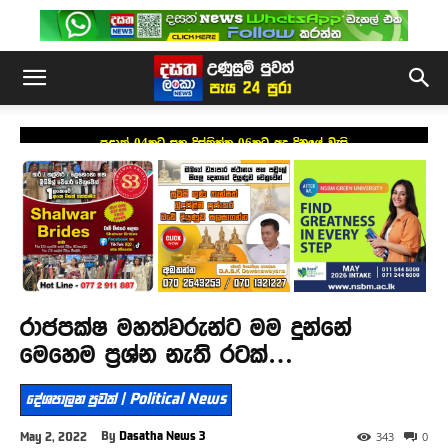
පළාත් 04කට සහ දිස්ත්‍රික්ක 06කට අද දිනයේ වැසි
රාජපක්ෂ මහත්වරුන්ට මම දුන්නේ
මෙහෙම ප්‍රශ්න නැති රටක්…
දේශපාලන පුවත් | Political News
By
Dasatha News 3
May 2, 2022
343
0