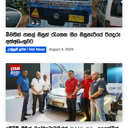
බීමතින් පාසල් සිසුන් රැගෙන ගිය සිසුසැරියේ රියදුරු
අත්අඩංගුවට
උණුසුම් පුවත් | Hot News
August 4, 2026