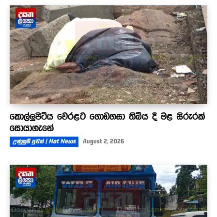
කොල්ලුපිටිය වෙරළට ගොඩගසා තිබිය දී මළ සිරුරක්
සොයාගැනේ
උණුසුම් පුවත් | Hot News
August 2, 2026