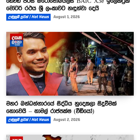
ඩේවිඩ් පීරිස් ඔටෝමොබයිල්ස් BAIC X3e ඉලෙක්ට්‍රික්
මෝටර් රථය ශ්‍රී ලංකාවට හඳුන්වා දෙයි
උණුසුම් පුවත් | Hot News
August 1, 2026
මහර බන්ධන්ගාරයේ සිද්ධිය හුදෙකලා සිදුවීමක්
නොවෙයි – නාමල් රාජපක්ෂ (වීඩියෝ)
උණුසුම් පුවත් | Hot News
August 2, 2026