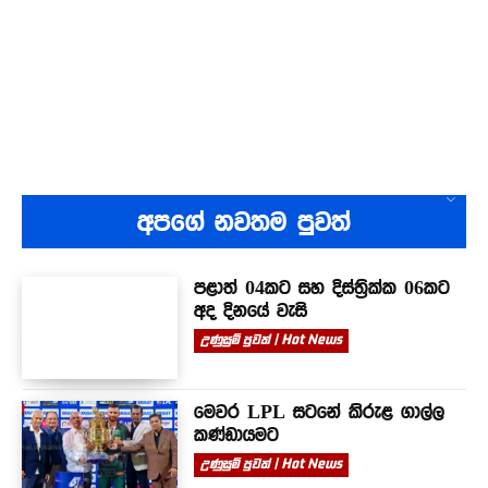
අපගේ නවතම පුවත්
පළාත් 04කට සහ දිස්ත්‍රික්ක 06කට
අද දිනයේ වැසි
උණුසුම් පුවත් | Hot News
මෙවර LPL සටනේ කිරුළ ගාල්ල
කණ්ඩායමට
උණුසුම් පුවත් | Hot News