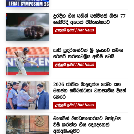
දුරදිග ගිය බහින් බස්වීමක් නිසා 77
හැවිරිදි අයෙක් ජීවිතක්ෂයට
උණුසුම් පුවත් | Hot News
සායි සුදර්ශන්ටත් ශ්‍රී ලංකාව සමඟ
ටෙස්ට් තරගාවලිය අහිමි වෙයි
උණුසුම් පුවත් | Hot News
2026 ජාතික බාලදක්ෂ සේවා සහ
මහජන සම්බන්ධතා ව්‍යාපෘතිය දියත්
කෙරේ
උණුසුම් පුවත් | Hot News
මැගසින් බන්ධනාගාරයට මත්ද්‍රව්‍ය
විසි කරන්න ගිය දෙදෙනෙක්
අත්අඩංගුවට