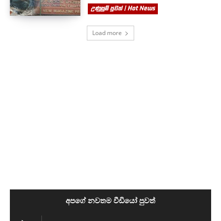
උණුසුම් පුවත් | Hot News
Load more
අපගේ නවතම වීඩියෝ පුවත්