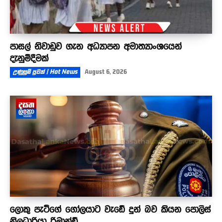
පාසල් නිවාඩුව ගැන අධ්‍යාපන අමාත්‍යාංශයෙන්
දැනුම්දීමක්
උණුසුම් පුවත් | Hot News
August 6, 2026
ලොකු පැටීගේ ගෝලයාට වැඩේ දුන් බව කියන පොලිස්
නිලධාරියා රිමාන්ඩ්