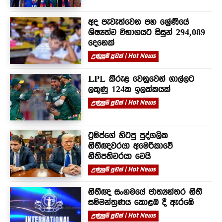
අද පැවැත්වෙන පහ ශ්‍රේණියේ
ශිෂ්‍යත්ව විභාගයට සිසුන් 294,089
දෙනෙක්
උණුසුම් පුවත් | Hot News
LPL කිරුළ වෙනුවෙන් ගාල්ලට
ලකුණු 124ක ඉලක්කයක්
උණුසුම් පුවත් | Hot News
ට්‍රම්ප්ගේ හිටපු පුද්ගලික
නීතිඥවරයා අමෙරිකාවේ
නීතිපතිවරයා වෙයි
උණුසුම් පුවත් | Hot News
නීතිඥ සංගමයේ ජාත්‍යන්තර නීති
සම්මන්ත්‍රණය කොළඹ දී ඇරඹේ
උණුසුම් පුවත් | Hot News