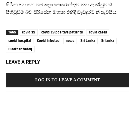
සිටින බව සහ තම බලාපොරොත්තුව නව ආණ්ඩුවක්
පිහිටුවීම බව සිරිසේන මහතා එහිදී වැඩිදුරට ත් පැවසීය.
covid 19
covid 19 positive patients
covid cases
TAGS
covid hospital
Covid infected
news
Sri Lanka
Srilanka
weather today
LEAVE A REPLY
LOG IN TO LEAVE A COMMENT