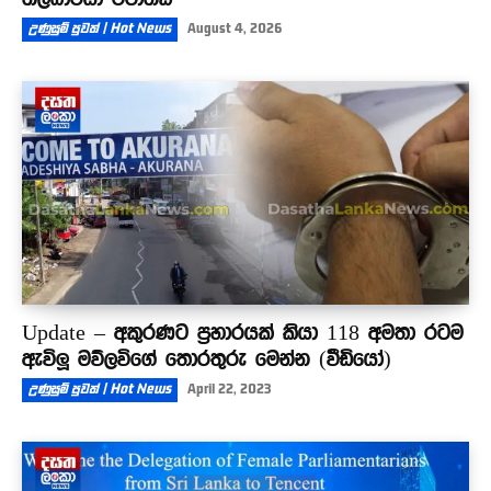
උණුසුම් පුවත් | Hot News
August 4, 2026
Update – අකුරණට ප්‍රහාරයක් කියා 118 අමතා රටම
ඇවිලූ මව්ලවිගේ තොරතුරු මෙන්න (වීඩියෝ)
උණුසුම් පුවත් | Hot News
April 22, 2023