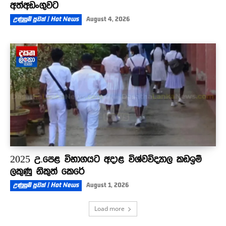
අත්අඩංගුවට
උණුසුම් පුවත් | Hot News
August 4, 2026
2025 උ.පෙළ විභාගයට අදාළ විශ්වවිද්‍යාල කඩඉම්
ලකුණු නිකුත් කෙරේ
උණුසුම් පුවත් | Hot News
August 1, 2026
Load more