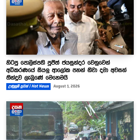
හිටපු පොලිස්පති පූජිත් ජයසුන්දර වෙනුවෙන්
අධිකරණයේ සියලු ආලෝක පහන් නිවා දමා අවසන්
තීන්දුව ලැබුණේ මෙහෙමයි
උණුසුම් පුවත් | Hot News
August 1, 2026