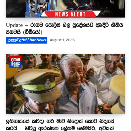
Update – රාගම පොලිස් බල ප්‍රදේශයට ඇඳිරි නීතිය
පනවයි (වීඩියෝ)
උණුසුම් පුවත් | Hot News
August 1, 2026
ඉතිහාසයේ කවදා හරි මාව නිදොස් කොට නිදහස්
කරයි – හිටපු ආරක්ෂක ලේකම් හේමසිරි, අවසන්