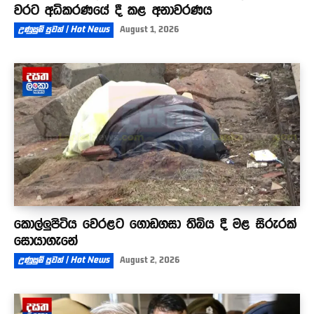
වරට අධිකරණයේ දී කළ අනාවරණය
උණුසුම් පුවත් | Hot News
August 1, 2026
කොල්ලුපිටිය වෙරළට ගොඩගසා තිබිය දී මළ සිරුරක්
සොයාගැනේ
උණුසුම් පුවත් | Hot News
August 2, 2026