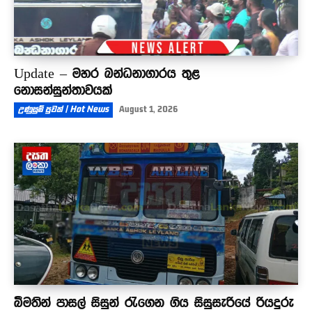
Update – මහර බන්ධනාගාරය තුළ
නොසන්සුන්තාවයක්
උණුසුම් පුවත් | Hot News
August 1, 2026
බීමතින් පාසල් සිසුන් රැගෙන ගිය සිසුසැරියේ රියදුරු