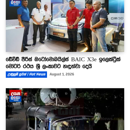
ඩේවිඩ් පීරිස් ඔටෝමොබයිල්ස් BAIC X3e ඉලෙක්ට්‍රික්
මෝටර් රථය ශ්‍රී ලංකාවට හඳුන්වා දෙයි
උණුසුම් පුවත් | Hot News
August 1, 2026