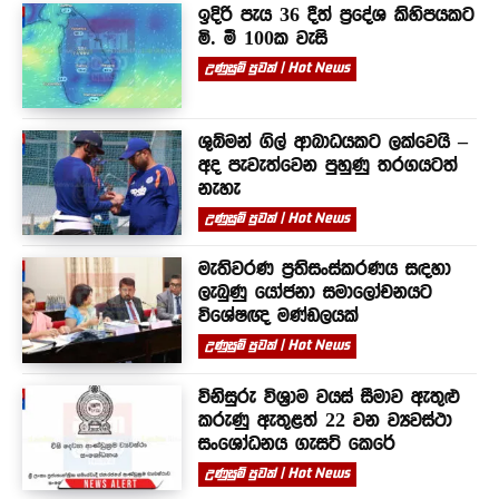
ඉදිරි පැය 36 දීත් ප්‍රදේශ කිහිපයකට
මි. මී 100ක වැසි
උණුසුම් පුවත් | Hot News
ශුබ්මන් ගිල් ආබාධයකට ලක්වෙයි –
අද පැවැත්වෙන පුහුණු තරගයටත්
නැහැ
උණුසුම් පුවත් | Hot News
මැතිවරණ ප්‍රතිසංස්කරණය සඳහා
ලැබුණු යෝජනා සමාලෝචනයට
විශේෂඥ මණ්ඩලයක්
උණුසුම් පුවත් | Hot News
විනිසුරු විශ්‍රාම වයස් සීමාව ඇතුළු
කරුණු ඇතුළත් 22 වන ව්‍යවස්ථා
සංශෝධනය ගැසට් කෙරේ
උණුසුම් පුවත් | Hot News