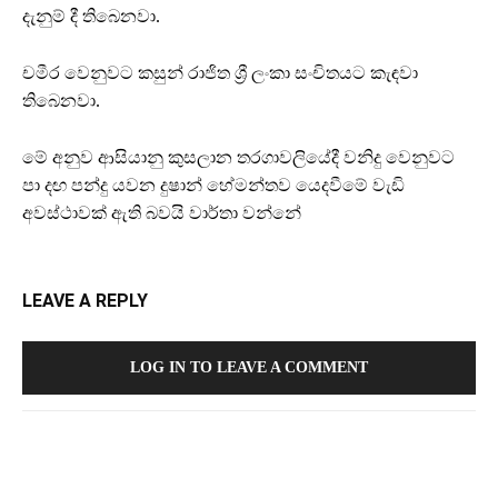
දැනුම් දී තිබෙනවා.
චමීර වෙනුවට කසුන් රාජිත ශ්‍රී ලංකා සංචිතයට කැඳවා
තිබෙනවා.
මේ අනුව ආසියානු කුසලාන තරගාවලියේදී වනිදු වෙනුවට
පා දඟ පන්දු යවන දුෂාන් හේමන්තව යෙදවීමේ වැඩි
අවස්ථාවක් ඇති බවයි වාර්තා වන්නේ
LEAVE A REPLY
LOG IN TO LEAVE A COMMENT