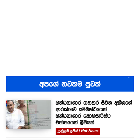
අපගේ නවතම පුවත්
බන්ධනාගාර ගතකර සිටින අකිලගේ
ආරක්ෂාව සම්බන්ධයෙන්
බන්ධනාගාර කොමසාරිස්ට
එජාපයෙන් ලිපියක්
උණුසුම් පුවත් | Hot News