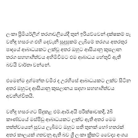
ලංකා ප්‍රිමියර්ලීග් තරගාවලියේදී තුන් ඉරියව්වෙන් දක්ෂකම් පෑ
වනිඳු හසරංග එහි දෙවැනි සුදුසුකම් ලැබීමේ තරගය අතරතුර
පාදයේ ආබාධයකට ලක්වූ අතර ඔහුට ආසියානු කුසලාන
තරග සහභාගීත්වය අහිමිවීමට එම ආබාධය හේතුවී ඇති
බවයි වාර්තා වන්නේ.
එමෙන්ම දුශ්මන්ත චමීර ද උරහිසේ ආබාධයකට ලක්ව සිටින
අතර ඔහුටද ආසියානු කුසලානය සදහා සහභාගිත්වය
අවනිශ්චිතයි.
වනිදු හසරංගට සිදුකළ එම්.ආර්.අයි පරීක්ෂාවකදී, 2බී
කාණ්ඩයේ මස්පිඩු ආබාධයකට ලක්ව ඇති අතර මෙම
තත්ත්වයෙන් සුවය ලැබීමට ඔහුට සති තුනක් හෝ හතරක්
අතර කාලයක් ගතවනු ඇති බව ශ්‍රී ලංකා ක්‍රිකට් වෛද්‍ය අංශය