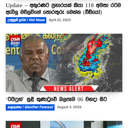
Update – අකුරණට ප්‍රහාරයක් කියා 118 අමතා රටම
ඇවිලූ මව්ලවිගේ තොරතුරු මෙන්න (වීඩියෝ)
උණුසුම් පුවත් | Hot News
April 22, 2023
‘ටයිෆූන්’ සුළි කුණාටුවේ බලපෑම 06 වනදා සිට
කාළගුණය | Weather Forecast
August 3, 2026