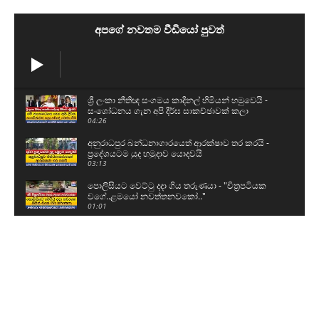
අපගේ නවතම වීඩියෝ පුවත්
ශ්‍රී ලංකා නීතිඥ සංගමය කාදිනල් හිමියන් හමුවෙයි -
සංශෝධනය ගැන අපි දීර්ඝ සාකච්ඡාවක් කලා
04:26
අනුරාධපුර බන්ධනාගාරයෙත් ආරක්ෂාව තර කරයි -
ප්‍රදේශයටම යුද හමුදාව යොදවයි
03:13
පොලිසියට වෙට්ටු දදා ගිය තරුණයා - "චිත්‍රපටියක
වගේ..ළමයෝ නවත්තනවකෝ.."
01:01
මීගමුව ගැටුමට සම්බන්ධන සෙට් එක නැවත
බන්ධනාගාරයට - මුණුත් වහගෙන ගිය හැටි
02:33
"ගෙදර හිටිය මල්ලිව බොරුවට බන්ධනාගාරෙට
ගෙනත් ඇතුලේ තියාගෙන ඉන්නවා"
00:54
කාන්තාවක් පොලිසියට කරපු කැත වැඩේ - බලපල්ලා