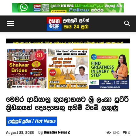
බන්ධනාගාර ගතකර සිටින අකිලගේ ආරක්ෂාව සම්බන්ධයෙන් බන්ධනාගාර
කොමසාරිස්ට එජාපයෙන් ලිපියක්
මෙවර ආසියානු කුසලානයට ශ්‍රි ලංකා සුපිරි
ක්‍රිඩකයන් දෙදෙනෙකු අහිමි වීමේ ලකුණු
උණුසුම් පුවත් | Hot News
By
Dasatha News 2
August 23, 2023
1842
0