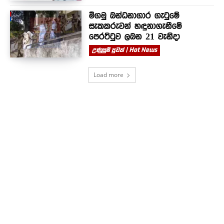
මීගමු බන්ධනාගාර ගැටුමේ
සැකකරුවන් හඳුනාගැනීමේ
පෙරට්ටුව ලබන 21 වැනිදා
උණුසුම් පුවත් | Hot News
Load more