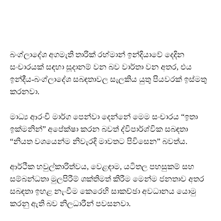
බංග්ලාදේශ අගමැති තාරික් රහ්මාන් ඉන්දියාවේ දෙදින
සංචාරයක් සඳහා සූදානම් වන බව වාර්තා වන අතර, එය
ඉන්දීය-බංග්ලාදේශ සබඳතාවල සැලකිය යුතු පියවරක් ඉස්මතු
කරනවා.
මාධ්‍ය ආරංචි මාර්ග පෙන්වා දෙන්නේ මෙම සංචාරය “ඉතා
ඉක්මනින්” අපේක්ෂා කරන බවත් ද්විපාර්ශ්වික සබඳතා
“නියත වශයෙන්ම නිවැරදි මාවතට පිවිසෙන” බවත්ය.
ආර්ථික හවුල්කාරිත්වය, වෙළඳාම, යටිතල පහසුකම් සහ
සම්බන්ධතා මුලපිරීම් ශක්තිමත් කිරීම මෙන්ම ජනතාව අතර
සබඳතා ඉහළ නැංවීම කෙරෙහි සාකච්ඡා අවධානය යොමු
කරනු ඇති බව නිලධාරීන් පවසනවා.