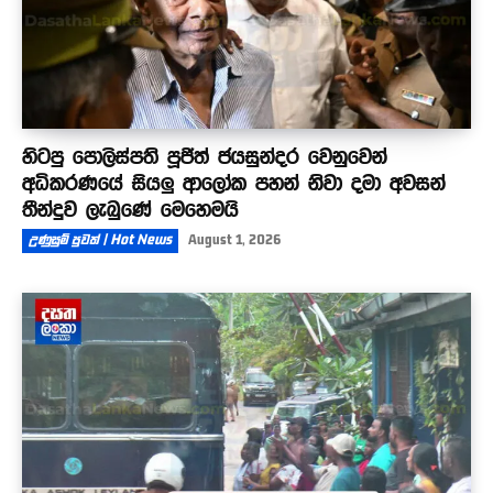
හිටපු පොලිස්පති පූජිත් ජයසුන්දර වෙනුවෙන්
අධිකරණයේ සියලු ආලෝක පහන් නිවා දමා අවසන්
තීන්දුව ලැබුණේ මෙහෙමයි
උණුසුම් පුවත් | Hot News
August 1, 2026