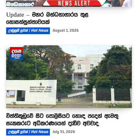
Update – මහර බන්ධනාගාරය තුළ
නොසන්සුන්තාවයක්
උණුසුම් පුවත් | Hot News
August 1, 2026
විත්තිකූඩුවේ සිට පොලිසියට හොඳ පදෙන් ඇමතූ
සැකකරුට අධිකරණයෙන් දැඩිව අවවාද
උණුසුම් පුවත් | Hot News
July 31, 2026