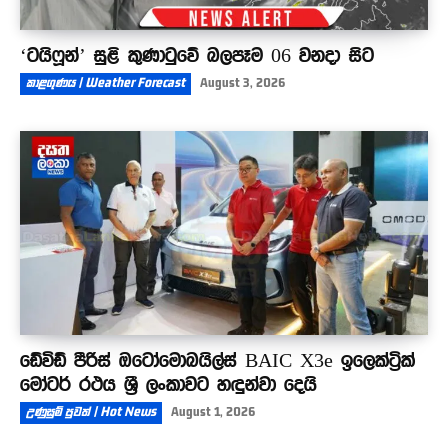
‘ටයිෆූන්’ සුළි කුණාටුවේ බලපෑම 06 වනදා සිට
කාළගුණය | Weather Forecast
August 3, 2026
ඩේවිඩ් පීරිස් ඔටෝමොබයිල්ස් BAIC X3e ඉලෙක්ට්‍රික්
මෝටර් රථය ශ්‍රී ලංකාවට හඳුන්වා දෙයි
උණුසුම් පුවත් | Hot News
August 1, 2026