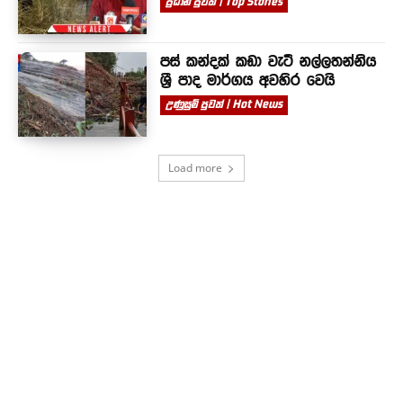
ප්‍රධාන පුවත් | Top Stories
පස් කන්දක් කඩා වැටී නල්ලතන්නිය
ශ්‍රී පාද මාර්ගය අවහිර වෙයි
උණුසුම් පුවත් | Hot News
Load more