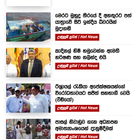
මෙරට මුහුදු තීරයේ දී අනතුරට පත්
යාත්‍රාවේ සිටි ඉන්දීය ධීවරයින්
මුදාගනී
උණුසුම් පුවත් | Hot News
කාදිනල් හිමි හමුවෙන්න ඇමති
හර්ෂණ සහ නලින්ද එයි
උණුසුම් පුවත් | Hot News
ඊශ්‍රායල් රැකියා අපේක්ෂකයන්ගේ
විරෝධතාවයට සජිත් සහභාගී වෙයි
(වීඩියෝ)
උණුසුම් පුවත් | Hot News
පාසල් නිවාඩුව ගැන අධ්‍යාපන
අමාත්‍යාංශයෙන් දැනුම්දීමක්
උණුසුම් පුවත් | Hot News