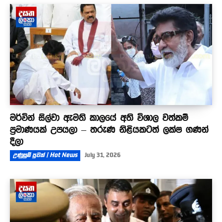
මර්වින් සිල්වා ඇමති කාලයේ අති විශාල වත්කම්
ප්‍රමාණයක් උපයලා – තරුණ නිළියකටත් ලක්ෂ ගණන්
දීලා
උණුසුම් පුවත් | Hot News
July 31, 2026