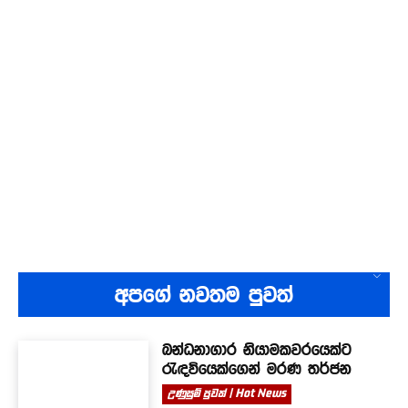
අපගේ නවතම පුවත්
බන්ධනාගාර නියාමකවරයෙක්ට
රැඳවියෙක්ගෙන් මරණ තර්ජන
උණුසුම් පුවත් | Hot News