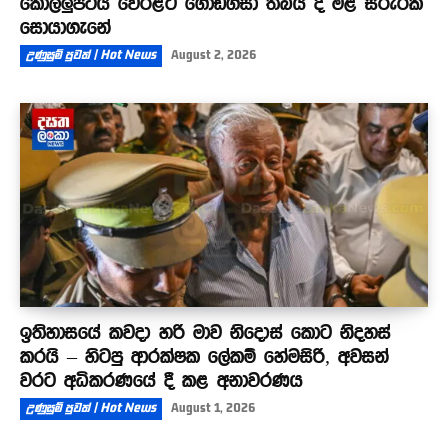
කොල්ලුපිටිය වෙරළට ගොඩගසා තිබිය දී මළ සිරුරක්
සොයාගැනේ
උණුසුම් පුවත් | Hot News
August 2, 2026
ඉතිහාසයේ කවදා හරි මාව නිදොස් කොට නිදහස්
කරයි – හිටපු ආරක්ෂක ලේකම් හේමසිරි, අවසන්
වරට අධිකරණයේ දී කළ අනාවරණය
උණුසුම් පුවත් | Hot News
August 1, 2026