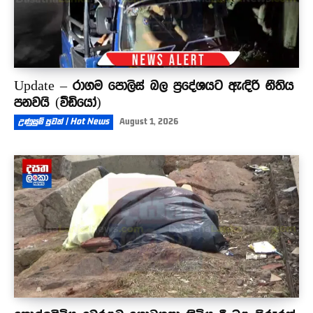
Update – රාගම පොලිස් බල ප්‍රදේශයට ඇඳිරි නීතිය
පනවයි (වීඩියෝ)
උණුසුම් පුවත් | Hot News
August 1, 2026