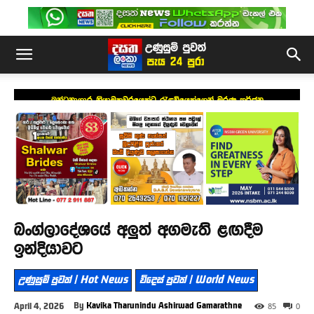
බන්ධනාගාර නියාමකවරයෙක්ට රැඳවියෙක්ගෙන් මරණ තර්ජන
බංග්ලාදේශයේ අලුත් අගමැති ළඟදීම
ඉන්දියාවට
උණුසුම් පුවත් | Hot News
විදෙස් පුවත් | World News
By
Kavika Tharunindu Ashirwad Gamarathne
April 4, 2026
85
0