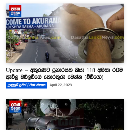
Update – අකුරණට ප්‍රහාරයක් කියා 118 අමතා රටම
ඇවිලූ මව්ලවිගේ තොරතුරු මෙන්න (වීඩියෝ)
උණුසුම් පුවත් | Hot News
April 22, 2023