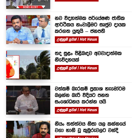
නව විද්‍යාත්මක පර්යේෂණ ජාතික
ආර්ථිකය නංවාලීමට සෘජුව දායක
කරගත යුතුයි – ජනපති
උණුසුම් පුවත් | Hot News
තද සුළං පිළිබඳව අවවාදාත්මක
නිවේදනයක්
උණුසුම් පුවත් | Hot News
වත්කම් බැරකම් ප්‍රකාශ හැමෝටම
බලන්න බැරි විදියට පනත
සංශෝධනය කරන්න යයි
උණුසුම් පුවත් | Hot News
නියං තත්ත්වය නිසා යල කන්නයේ
වගා හානි වූ කුඹුරුවලට වන්දි