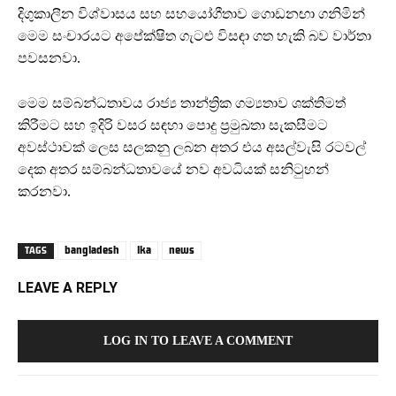
දිගුකාලීන විශ්වාසය සහ සහයෝගීතාව ගොඩනඟා ගනිමින්
මෙම සංචාරයට අපේක්ෂිත ගැටළු විසඳා ගත හැකි බව වාර්තා
පවසනවා.
මෙම සම්බන්ධතාවය රාජ්‍ය තාන්ත්‍රික ගම්‍යතාව ශක්තිමත්
කිරීමට සහ ඉදිරි වසර සඳහා පොදු ප්‍රමුඛතා සැකසීමට
අවස්ථාවක් ලෙස සලකනු ලබන අතර එය අසල්වැසි රටවල්
දෙක අතර සම්බන්ධතාවයේ නව අවධියක් සනිටුහන්
කරනවා.
bangladesh
lka
news
TAGS
LEAVE A REPLY
LOG IN TO LEAVE A COMMENT