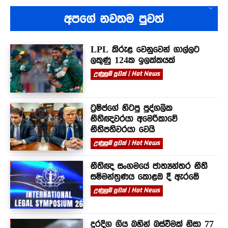
අපගේ නවතම පුවත්
LPL කිරුළ වෙනුවෙන් ගාල්ලට
ලකුණු 124ක ඉලක්කයක්
උණුසුම් පුවත් | Hot News
ට්‍රම්ප්ගේ හිටපු පුද්ගලික
නීතිඥවරයා අමෙරිකාවේ
නීතිපතිවරයා වෙයි
උණුසුම් පුවත් | Hot News
නීතිඥ සංගමයේ ජාත්‍යන්තර නීති
සම්මන්ත්‍රණය කොළඹ දී ඇරඹේ
උණුසුම් පුවත් | Hot News
දුරදිග ගිය බහින් බස්වීමක් නිසා 77