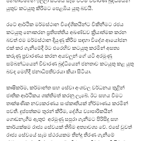
ජනතාවගෙන් ඉල්ලා සිටියේ සෑම විටම විචාරණ බුද්ධියෙන්
යුතුව කටයුතු කිරීමට පෙළඹිය යුතු බවයි.
රටේ ආර්ථික මර්මස්ථාන විදේශිකයින්ට විකිනීමට රජය
කටයුතු නොකරන ප්‍රතිපත්තිය අඛණ්ඩව ක්‍රියාත්මක කරන
බවත් එම මර්මස්ථාන දියුණු කිරීම සඳහා විදේශ ආයෝජන
එක් කර ගැනීමේදී ඊට එරෙහිව කටයුතු කරමින් අසත්‍ය
කරුණු ප්‍රචාරණය කරන අයවලුන් ගේ යටි අරමුණු
සම්බන්ධයෙන් විචාරණ බුද්ධියෙන් ජනතාව කටයුතු කළ යුතු
බවද මෙහිදී ජනාධිපතිවරයා කියා සිටියා.
කෘෂිකර්ම, කර්මාන්ත සහ සේවා අංශවල වර්ධනය තුළින්
ජාතික ආර්ථිකය ශක්තිමත් කරනු ලැබේ. ඊට සහය වීමට
තාක්ෂණික නව්‍යකරණය සංස්කෘතියක් නිර්මාණය කරමින්
පවතී. දුප්පත්කම තුරන් කිරීම, දේශීය ව්‍යාපාරිකයින්
ගොඩනැගීම ඇතුළු අරමුණු සපුරා ගැනීමට පිරිසිදු සහ
කාර්යක්ෂම රාජ්‍ය සේවයක් තිබීම අත්‍යාවශ්‍ය වේ. එසේ වුවත්
රාජ්‍ය සේවයේ සෑම ස්ථරයකම තීන්දු තීරණ ගැනීමේ