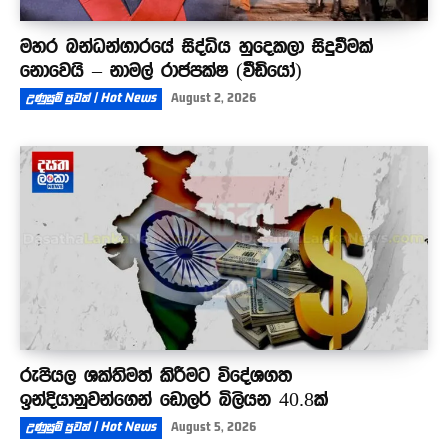
මහර බන්ධන්ගාරයේ සිද්ධිය හුදෙකලා සිදුවීමක්
නොවෙයි – නාමල් රාජපක්ෂ (වීඩියෝ)
උණුසුම් පුවත් | Hot News
August 2, 2026
රුපියල ශක්තිමත් කිරීමට විදේශගත
ඉන්දියානුවන්ගෙන් ඩොලර් බිලියන 40.8ක්
උණුසුම් පුවත් | Hot News
August 5, 2026