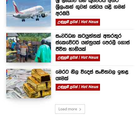
ශ්‍රී ලංකාව සහ කුවේටය අතර
ශ්‍රීලංකන් ගුවන් සේවය යළි ගමන්
අරඹයි
උණුසුම් පුවත් | Hot News
සංවර්ධන කටයුත්තක් අතරතුර
ස්කෙවේටර් යන්ත්‍රයක් පෙරලී ගොස්
ජීවිත හානියක්
උණුසුම් පුවත් | Hot News
මෙරට නිල විදෙස් සංචිතවල ඉහළ
යෑමක්
උණුසුම් පුවත් | Hot News
Load more