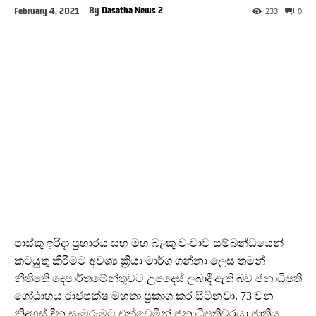
By
Dasatha News 2
February 4, 2021
233
0
පාස්කු ඉරිදා ප්‍රහාරය සහ මහ බැංකු වංචාව සම්බන්ධයෙන්
කටයුතු කිරීමට අවශ්‍ය ක්‍රියා මාර්ග ගන්නා ලෙස තමන්
නීතිපති දෙපාර්තමේන්තුවට උපදෙස් ලබාදී ඇති බව ජනාධිපති
ගෝඨාභය රාජපක්ෂ මහතා ප්‍රකාශ කර සිටිනවා. 73 වන
නිදහස් දින සැමරුමට එක්වෙමින් ජනාධිපතිවරයා ජාතිය