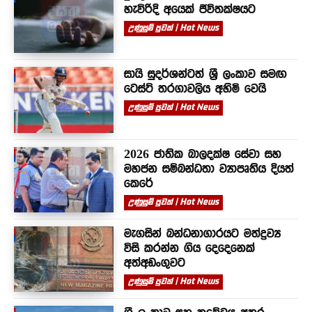
හැවිරිදි අයෙක් ජීවිතක්ෂයට
උණුසුම් පුවත් | Hot News
සායි සුදර්ශන්ටත් ශ්‍රී ලංකාව සමඟ
ටෙස්ට් තරගාවලිය අහිමි වෙයි
උණුසුම් පුවත් | Hot News
2026 ජාතික බාලදක්ෂ සේවා සහ
මහජන සම්බන්ධතා ව්‍යාපෘතිය දියත්
කෙරේ
උණුසුම් පුවත් | Hot News
මැගසින් බන්ධනාගාරයට මත්ද්‍රව්‍ය
විසි කරන්න ගිය දෙදෙනෙක්
අත්අඩංගුවට
උණුසුම් පුවත් | Hot News