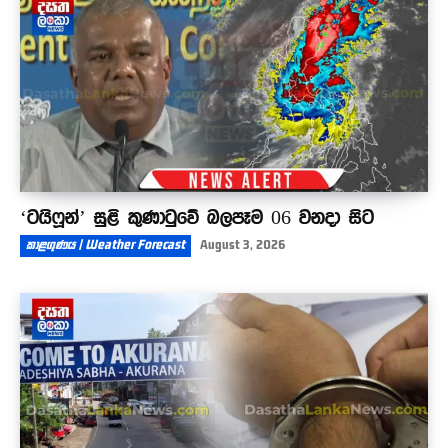
03:57
‘ටයිෆූන්’ සුළි කුණාටුවේ බලපෑම 06 වනදා සිට
කාළගුණය | Weather Forecast
August 3, 2026