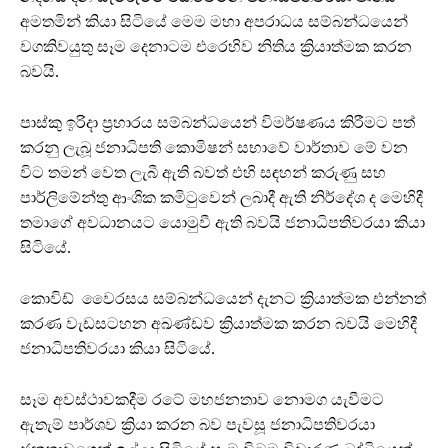
අමතමින් කියා සිටියේ මෙම මහා අපරාධය සම්බන්ධයෙන්
වගකිවයුතු සෑම දෙනාටම එරෙහිව නිතිය ක්‍රියාත්මක කරන
බවයි.
පාස්කු ඉරිදා ප්‍රහාරය සම්බන්ධයෙන් විමර්ෂණය කිරීමට පත්
කරනු ලැබූ ජනාධිපති කොමිෂන් සභාවේ වාර්තාව මේ වන
විට තමන් වෙත ලැබී ඇති බවත් එහි සඳහන් කරුණු සහ
පාර්ලිමේන්තු ආංශික කමිටුවෙන් ලබාදී ඇති නිර්දේශ ද මෙහිදී
තමාගේ අවධානයට යොමුවී ඇති බවයි ජනාධිපතිවරයා කියා
සිටියේ.
කොවිඩ් වෛරසය සම්බන්ධයෙන් දැනට ක්‍රියාත්මක එන්නත්
කරණ වැඩසටහන අඛණ්ඩව ක්‍රියාත්මක කරන බවයි මෙහිදී
ජනාධිපතිවරයා කියා සිටියේ.
සෑම අවස්ථාවකදීම රටේ මහජනතාව නොමග යැවීමට
ඇතැම් පාර්ශව ක්‍රියා කරන බව පැවසූ ජනාධිපතිවරයා