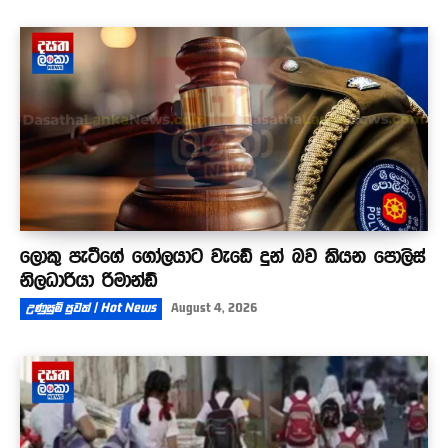
ලොකු පැටීගේ ගෝලයාට වැඩේ දුන් බව කියන පොලිස්
නිලධාරියා රිමාන්ඩ්
උණුසුම් පුවත් | Hot News
August 4, 2026