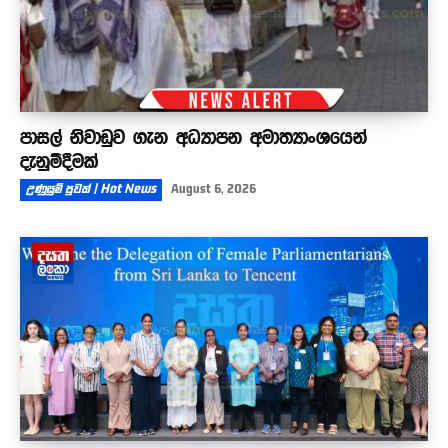
පාසල් නිවාඩුව ගැන අධ්‍යාපන අමාත්‍යාංශයෙන්
දැනුම්දීමක්
උණුසුම් පුවත් | Hot News
August 6, 2026