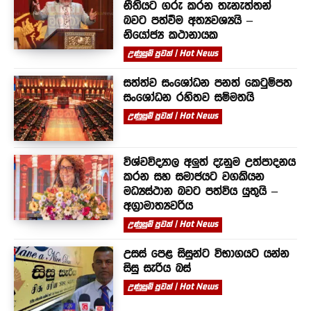
නීතියට ගරු කරන තැනැත්තන්
බවට පත්වීම අත්‍යවශ්‍යයි –
නියෝජ්‍ය කථානායක
උණුසුම් පුවත් | Hot News
සත්ත්ව සංශෝධන පනත් කෙටුම්පත
සංශෝධන රහිතව සම්මතයි
උණුසුම් පුවත් | Hot News
විශ්වවිද්‍යාල අලුත් දැනුම උත්පාදනය
කරන සහ සමාජයට වගකියන
මධ්‍යස්ථාන බවට පත්විය යුතුයි –
අග්‍රාමාත්‍යවරිය
උණුසුම් පුවත් | Hot News
උසස් පෙළ සිසුන්ට විභාගයට යන්න
සිසු සැරිය බස්
උණුසුම් පුවත් | Hot News