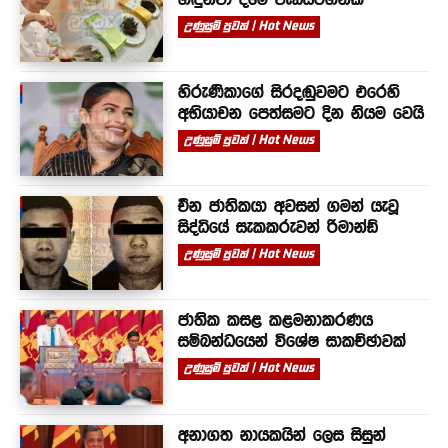
උණුසුම් පුවත් | Hot News
හිරුණිකාගේ සිරදඬුවමට එරෙහි
අභියාචන පෙත්සමට දින නියම වෙයි
උණුසුම් පුවත් | Hot News
චීන ජාතිකයා අවසන් ගමන් යැවූ
සිද්ධියේ සැකකරුවන් රිමාන්ඩ්
උණුසුම් පුවත් | Hot News
ජාතික කසළ කළමනාකරණය
සම්බන්ධයෙන් විශේෂ සාකච්ඡාවක්
උණුසුම් පුවත් | Hot News
අනාගත නායකයින් ලෙස සිසුන්