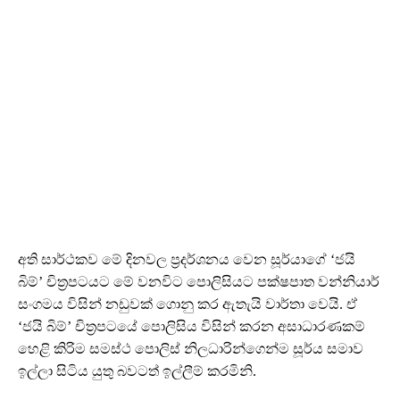
අති සාර්ථකව මේ දිනවල ප්‍රදර්ශනය වෙන සූර්යාගේ ‘ජයි
බිම්’ චිත්‍රපටයට මේ වනවිට පොලිසියට පක්ෂපාත වන්නියාර්
සංගමය විසින් නඩුවක් ගොනු කර ඇතැයි වාර්තා වෙයි. ඒ
‘ජයි බිම්’ චිත්‍රපටයේ පොලිසිය විසින් කරන අසාධාරණකම්
හෙළි කිරිම සමස්ථ පොලිස් නිලධාරින්ගෙන්ම සූර්ය සමාව
ඉල්ලා සිටිය යුතු බවටත් ඉල්ලීම් කරමිනි.