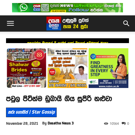
අගෝස්තු මාසයේ දී ලාෆ්ස් ගෑස් මිලෙත් වෙනසක් නැහැ
පවුල පිටින්ම ඩුබායි ගිය සුපිරි නළුවා
තරු ගොසිප් | Star Gossip
By
Dasatha News 3
November 28, 2021
10564
0