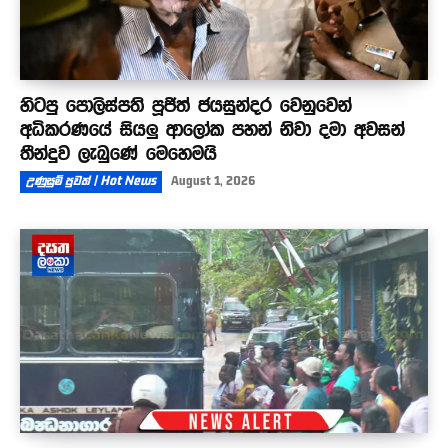
හිටපු පොලිස්පති පූජිත් ජයසුන්දර වෙනුවෙන්
අධිකරණයේ සියලු ආලෝක පහන් නිවා දමා අවසන්
තීන්දුව ලැබුණේ මෙහෙමයි
උණුසුම් පුවත් | Hot News
August 1, 2026