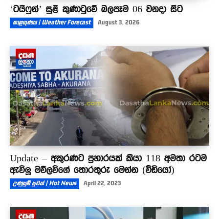
‘ටයිෆූන්’ සුළි කුණාටුවේ බලපෑම 06 වනදා සිට
කාළගුණය | Weather Forecast
August 3, 2026
Update – අකුරණට ප්‍රහාරයක් කියා 118 අමතා රටම
ඇවිලූ මව්ලවිගේ තොරතුරු මෙන්න (වීඩියෝ)
උණුසුම් පුවත් | Hot News
April 22, 2023