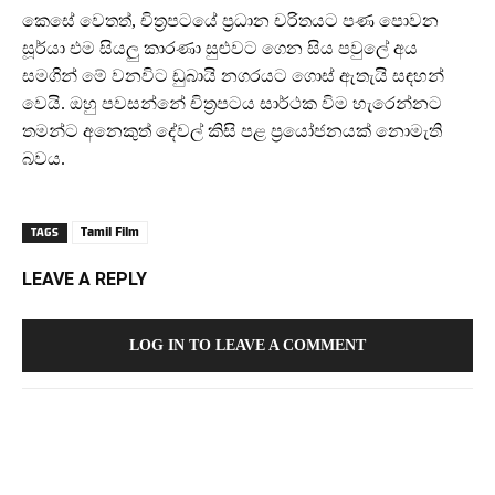
කෙසේ වෙතත්, චිත්‍රපටයේ ප්‍රධාන චරිතයට පණ පොවන
සූර්යා එම සියලු කාරණා සුළුවට ගෙන සිය පවුලේ අය
සමගින් මේ වනවිට ඩුබායි නගරයට ගොස් ඇතැයි සඳහන්
වෙයි. ඔහු පවසන්නේ චිත්‍රපටය සාර්ථක විම හැරෙන්නට
තමන්ට අනෙකුත් දේවල් කිසි පළ ප්‍රයෝජනයක් නොමැති
බවය.
Tamil Film
TAGS
LEAVE A REPLY
LOG IN TO LEAVE A COMMENT