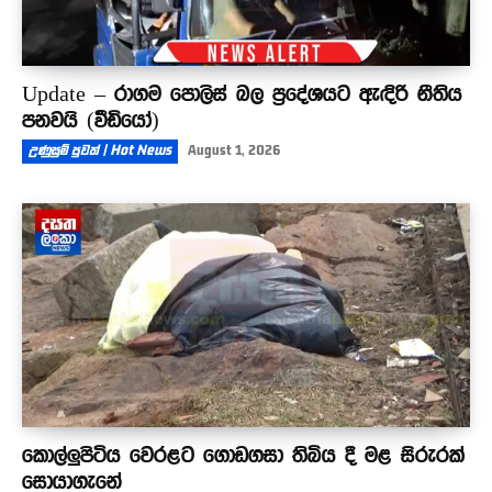
Update – රාගම පොලිස් බල ප්‍රදේශයට ඇඳිරි නීතිය
පනවයි (වීඩියෝ)
උණුසුම් පුවත් | Hot News
August 1, 2026
කොල්ලුපිටිය වෙරළට ගොඩගසා තිබිය දී මළ සිරුරක්
සොයාගැනේ