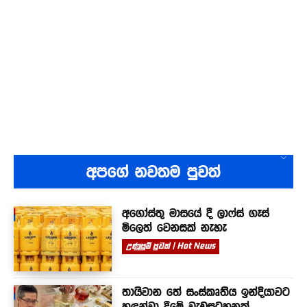
අපගේ නවතම පුවත්
අගෝස්තු මාසයේ දී ලාෆ්ස් ගෑස්
මිලෙත් වෙනසක් නැහැ
උණුසුම් පුවත් | Hot News
තායිවාන තේ සංස්කෘතිය ඉන්දියාවට
හඳුන්වා දීමේ වැඩසටහනක්