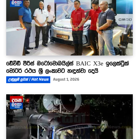
ඩේවිඩ් පීරිස් ඔටෝමොබයිල්ස් BAIC X3e ඉලෙක්ට්‍රික්
මෝටර් රථය ශ්‍රී ලංකාවට හඳුන්වා දෙයි
උණුසුම් පුවත් | Hot News
August 1, 2026