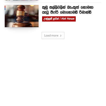
කුඩු සල්ලිවලින් බැංකුත් නොමඟ
යැවූ ජිෆ්රි මොහොමඩ් රිමාන්ඩ්
උණුසුම් පුවත් | Hot News
Load more