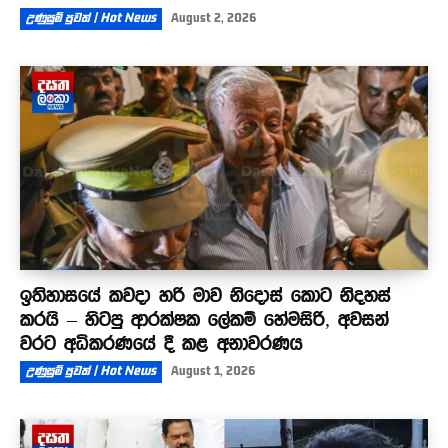
උණුසුම් පුවත් | Hot News
August 2, 2026
ඉතිහාසයේ කවදා හරි මාව නිදොස් කොට නිදහස්
කරයි – හිටපු ආරක්ෂක ලේකම් හේමසිරි, අවසන්
වරට අධිකරණයේ දී කළ අනාවරණය
උණුසුම් පුවත් | Hot News
August 1, 2026