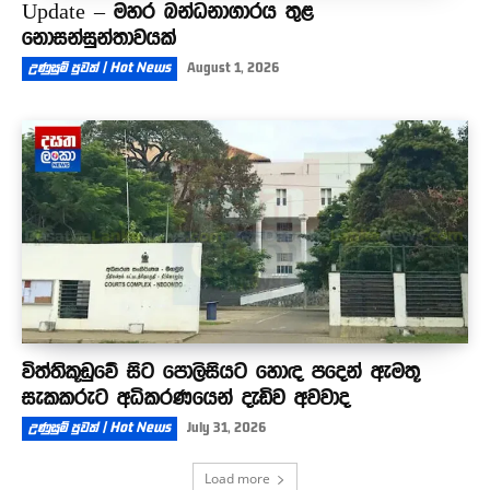
Update – මහර බන්ධනාගාරය තුළ
නොසන්සුන්තාවයක්
උණුසුම් පුවත් | Hot News
August 1, 2026
විත්තිකූඩුවේ සිට පොලිසියට හොඳ පදෙන් ඇමතූ
සැකකරුට අධිකරණයෙන් දැඩිව අවවාද
උණුසුම් පුවත් | Hot News
July 31, 2026
Load more