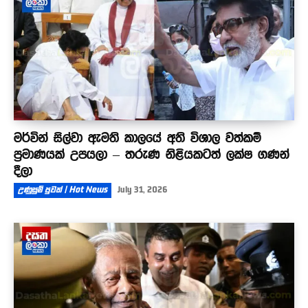
මර්වින් සිල්වා ඇමති කාලයේ අති විශාල වත්කම්
ප්‍රමාණයක් උපයලා – තරුණ නිළියකටත් ලක්ෂ ගණන්
දීලා
උණුසුම් පුවත් | Hot News
July 31, 2026