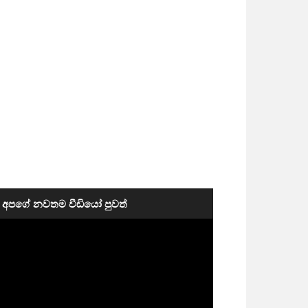
අපගේ නවතම වීඩියෝ පුවත්