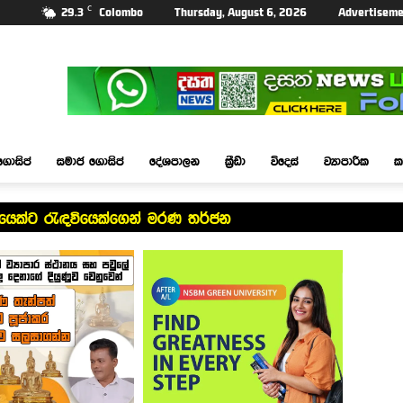
C
29.3
Colombo
Thursday, August 6, 2026
Advertiseme
ගොසිප්
සමාජ ගොසිප්
දේශපාලන
ක්‍රීඩා
විදෙස්
ව්‍යාපාරික
ක
යෙක්ට රැඳවියෙක්ගෙන් මරණ තර්ජන