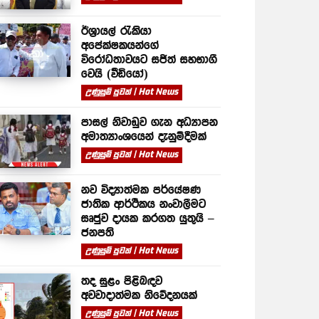
ඊශ්‍රායල් රැකියා
අපේක්ෂකයන්ගේ
විරෝධතාවයට සජිත් සහභාගී
වෙයි (වීඩියෝ)
උණුසුම් පුවත් | Hot News
පාසල් නිවාඩුව ගැන අධ්‍යාපන
අමාත්‍යාංශයෙන් දැනුම්දීමක්
උණුසුම් පුවත් | Hot News
නව විද්‍යාත්මක පර්යේෂණ
ජාතික ආර්ථිකය නංවාලීමට
සෘජුව දායක කරගත යුතුයි –
ජනපති
උණුසුම් පුවත් | Hot News
තද සුළං පිළිබඳව
අවවාදාත්මක නිවේදනයක්
උණුසුම් පුවත් | Hot News