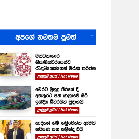
All
අපගේ නවතම පුවත්
බන්ධනාගාර
නියාමකවරයෙක්ට
රැඳවියෙක්ගෙන් මරණ තර්ජන
උණුසුම් පුවත් | Hot News
මෙරට මුහුදු තීරයේ දී
අනතුරට පත් යාත්‍රාවේ සිටි
ඉන්දීය ධීවරයින් මුදාගනී
උණුසුම් පුවත් | Hot News
කාදිනල් හිමි හමුවෙන්න ඇමති
හර්ෂණ සහ නලින්ද එයි
උණුසුම් පුවත් | Hot News