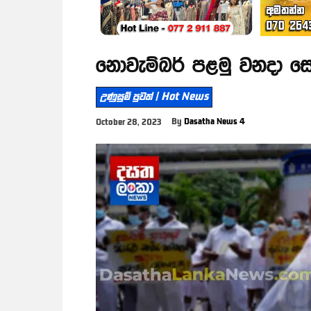
නොවැම්බර් පළමු වනදා ස
උණුසුම් පුවත් | Hot News
By
Dasatha News 4
October 28, 2023