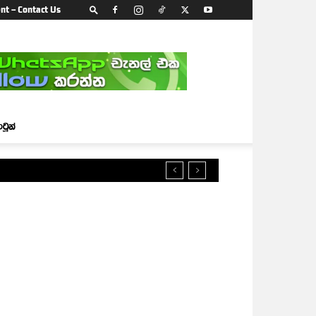
nt – Contact Us
ාටූන්