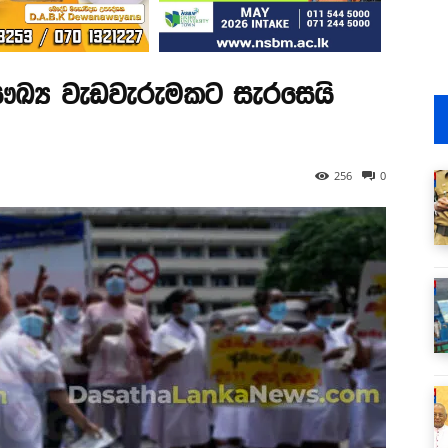
ෞඛ්‍ය වැඩවැරුමකට සැරසෙයි
256
0