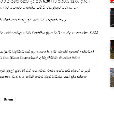
තීය සමිති එක්ව උදෑසන 6.30 සිට පස්වරු 12.00 දක්වා
න බව සෞඛ්‍ය වෘත්තීය සමිති එකමුතුව පවසනවා.
ත්වමින් එම එකමුතුව මේ බව සඳහන් කළා.
ා රෝහලවල මෙම වෘත්තිය ක්‍රියාමාර්ගය සිදු නොකරන බවයි
ේකම් ටැම්පිටියේ සුගතානන්ද හිමි මෙහිදී අදහස් දක්වමින්
ට විරෝධතා ව්‍යාපාරයක් ද සිදුකිරීමට නියමිත බවයි.
ුදල් ප්‍රමාණවත් නොවීම, රාජ්‍ය සේවකයින්ගේ වැටුප්
 සෞඛ්‍ය වෘත්තීය සමිති මෙම වැඩ වර්ජනයක් ක්‍රියාත්මක
Unions