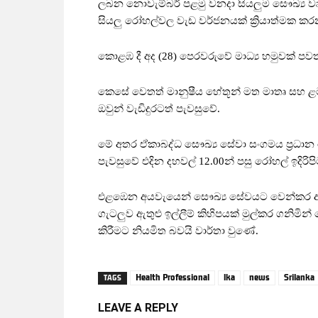
ලබන නොවැම්බර් පළමු වනදා සියලුම සෞඛ්‍ය වෘත්
සියලු රෝහල්වල වැඩ වර්ජනයක් ක්‍රියාත්මක කර
කොළඹ දී අද (28) පෙරවරුවේ මාධ්‍ය හමුවක් පව
කෙසේ වෙතත් මානුෂීය හේතූන් මත මාතෘ සහ ළම
ඔවුන් වැඩිදුරටත් පැවසුවේ.
මේ අතර ඒකාබද්ධ සෞඛ්‍ය සේවා සංගමය ප්‍රධාන ල
පැවසුවේ එදින දහවල් 12.00න් පසු රෝහල් ඉදිරිපි
එළඹෙන අයවැයෙන් සෞඛ්‍ය සේවයට වෙන්කර ඇති ම
ගැටලුව ඇතුළු ඉල්ලීම් කිහිපයක් මුල්කර ගනිමින්
කිරීමට නියමිත බවයි වාර්තා වුණේ.
Health Professional
lka
news
Srilanka
TAGS
LEAVE A REPLY