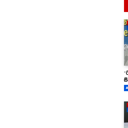
‘
ස
ක