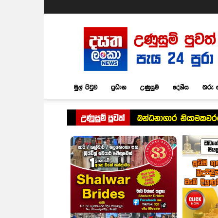
Dasatha
Lanka
News
මුල් පිටුව
ප්‍රධාන
උණුසුම්
දේශීය
තරු 
උණුසුම් පුවත්
බන්ධනාගාර නියාමකවර