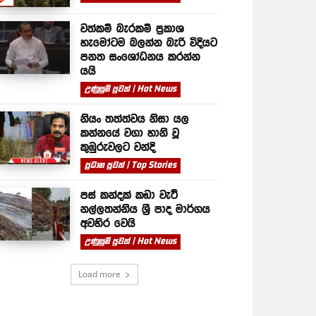
වත්කම් බැරකම් ප්‍රකාශ
හැමෝටම බලන්න බැරි විදියට
පනත සංශෝධනය කරන්න
යයි
උණුසුම් පුවත් | Hot News
නියං තත්ත්වය නිසා යල
කන්නයේ වගා හානි වූ
කුඹුරුවලට වන්දි
ප්‍රධාන පුවත් | Top Stories
පස් කන්දක් කඩා වැටී
නල්ලතන්නිය ශ්‍රී පාද මාර්ගය
අවහිර වෙයි
උණුසුම් පුවත් | Hot News
Load more