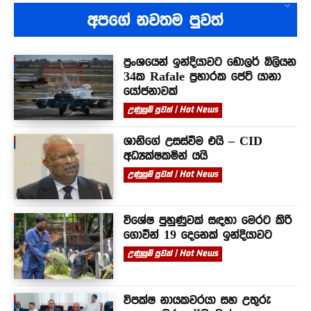
අපගේ නවතම පුවත්
ප්‍රංශයෙන් ඉන්දියාවට ඩොලර් බිලියන
34ක Rafale ප්‍රහාරක ජෙට් යානා
යෝජනාවක්
උණුසුම් පුවත් | Hot News
ශානිගේ උසස්වීම එයි – CID
අධ්‍යක්ෂකමින් යයි
උණුසුම් පුවත් | Hot News
විශේෂ පුහුණුවක් සඳහා මෙරට කිරි
ගොවීන් 19 දෙනෙක් ඉන්දියාවට
උණුසුම් පුවත් | Hot News
විපක්ෂ නායකවරයා සහ උතුරු