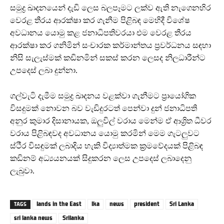
සමුද්‍ර ඛාදනයෙන් දැඩි ලෙස බලපෑමට ලක්ව ඇති නැගෙනහිර
වෙරළ තීරය ආරක්ෂා කර ගැනීම පිළිබඳ මෙහිදී විශේෂ
අවධානය යොමු කළ ජනාධිපතිවරයා එම වෙරළ තීරය
ආරක්ෂා කර ගනිමින් සංචාරක කර්මාන්තය ප්‍රවර්ධනය සඳහා
නිසි සැලැස්මක් කඩිනමින් සකස් කරන ලෙසද නිලධාරීන්ට
උපදෙස් ලබා දුන්නා.
ගල්වැටි දැමීම සමුද්‍ර ඛාදනය වළක්වා ගැනීමට ප්‍රායෝගික
විසදුමක් නොවන බව වැඩිදුරටත් පෙන්වා දුන් ජනාධිපති
අනුර කුමාර දිසානායක, ඔලුවිල් වරාය මෙන්ම ඒ ආශ්‍රිත ධීවර
වරාය පිළිබඳවද අවධානය යොමු කරමින් මෙම ගැටලුවට
ස්ථීර විසඳුමක් ලබාදිය හැකි විද්‍යාත්මක ක්‍රමවේදයක් පිළිබඳ
කඩිනම් අධ්‍යයනයක් සිදුකරන ලෙස උපදෙස් ලබාදෙනු
ලැබුවා.
lands in the East
lka
news
president
Sri Lanka
TAGS
sri lanka news
Srilanka