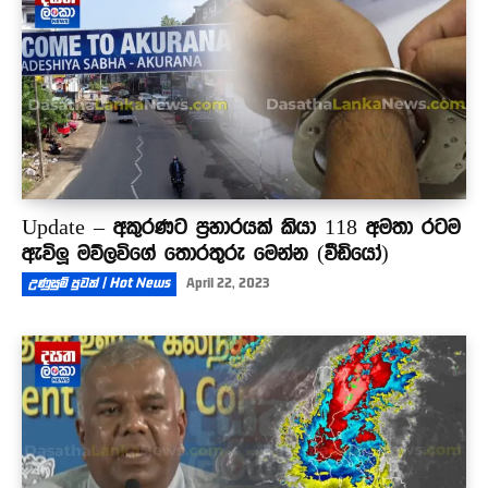
00:37
Update – අකුරණට ප්‍රහාරයක් කියා 118 අමතා රටම
ඇවිලූ මව්ලවිගේ තොරතුරු මෙන්න (වීඩියෝ)
උණුසුම් පුවත් | Hot News
April 22, 2023