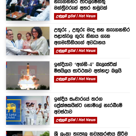
නැගෙනහිර පාර්ලිමේන්තු
මන්ත්‍රීවරුන් අතර හමුවක්
උණුසුම් පුවත් | Hot News
උතුරු , උතුරු මැද සහ නැගෙනහිර
පළාත්වල ගුරු හිඟය ගැන
අගමැතිනියගේ අවධානය
උණුසුම් පුවත් | Hot News
ඉන්දියාව ‘අග්නි-4’ බැලැස්ටික්
මිසයිලය සාර්ථකව අත්හදා බලයි
උණුසුම් පුවත් | Hot News
ඉන්දීය සංචාරයේ තරග
ප්‍රේක්ෂකයින්ට නොමිලේ නැරඹීමේ
අවස්ථාව
උණුසුම් පුවත් | Hot News
ශ්‍රී ලංකා තැපෑල නව්‍යකරණය කිරීම