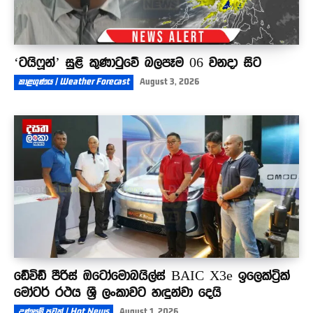
‘ටයිෆූන්’ සුළි කුණාටුවේ බලපෑම 06 වනදා සිට
කාළගුණය | Weather Forecast
August 3, 2026
ඩේවිඩ් පීරිස් ඔටෝමොබයිල්ස් BAIC X3e ඉලෙක්ට්‍රික්
මෝටර් රථය ශ්‍රී ලංකාවට හඳුන්වා දෙයි
උණුසුම් පුවත් | Hot News
August 1, 2026