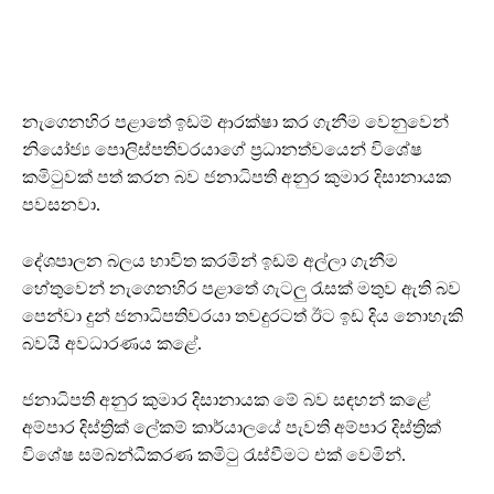
නැගෙනහිර පළාතේ ඉඩම් ආරක්ෂා කර ගැනීම වෙනුවෙන්
නියෝජ්‍ය පොලිස්පතිවරයාගේ ප්‍රධානත්වයෙන් විශේෂ
කමිටුවක් පත් කරන බව ජනාධිපති අනුර කුමාර දිසානායක
පවසනවා.
දේශපාලන බලය භාවිත කරමින් ඉඩම් අල්ලා ගැනීම
හේතුවෙන් නැගෙනහිර පළාතේ ගැටලු රැසක් මතුව ඇති බව
පෙන්වා දුන් ජනාධිපතිවරයා තවදුරටත් ඊට ඉඩ දිය නොහැකි
බවයි අවධාරණය කළේ.
ජනාධිපති අනුර කුමාර දිසානායක මේ බව සඳහන් කළේ
අම්පාර දිස්ත්‍රික් ලේකම් කාර්යාලයේ පැවති අම්පාර දිස්ත්‍රික්
විශේෂ සම්බන්ධීකරණ කමිටු රැස්වීමට එක් වෙමින්.