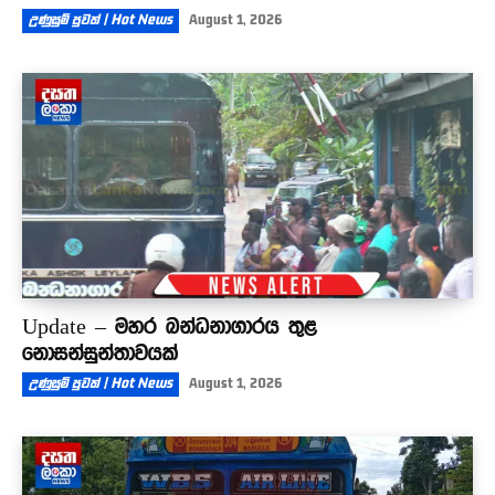
උණුසුම් පුවත් | Hot News
August 1, 2026
Update – මහර බන්ධනාගාරය තුළ
නොසන්සුන්තාවයක්
උණුසුම් පුවත් | Hot News
August 1, 2026