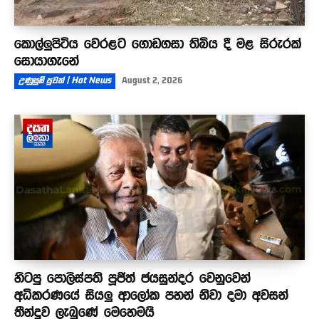
කොල්ලුපිටිය වෙරළට ගොඩගසා තිබිය දී මළ සිරුරක්
සොයාගැනේ
උණුසුම් පුවත් | Hot News
August 2, 2026
හිටපු පොලිස්පති පූජිත් ජයසුන්දර වෙනුවෙන්
අධිකරණයේ සියලු ආලෝක පහන් නිවා දමා අවසන්
තීන්දුව ලැබුණේ මෙහෙමයි