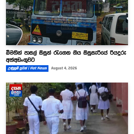
බීමතින් පාසල් සිසුන් රැගෙන ගිය සිසුසැරියේ රියදුරු
අත්අඩංගුවට
උණුසුම් පුවත් | Hot News
August 4, 2026