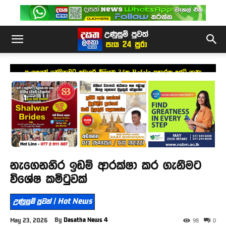
ප්‍රංශයෙන් ඉන්දියාවට ඩොලර් බිලියන 34ක Rafale ප්‍රහාරක ජෙට් යානා
යෝජනාවක්
නැගෙනහිර ඉඩම් ආරක්ෂා කර ගැනීමට
විශේෂ කමිටුවක්
උණුසුම් පුවත් | Hot News
By
Dasatha News 4
May 23, 2026
98
0