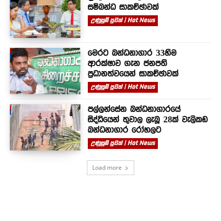
සම්බන්ධ සාකච්ඡාවක්
උණුසුම් පුවත් | Hot News
මෙරට බන්ධනාගාර 33හිම
ආරක්ෂාව ගැන ජනපති
ප්‍රධානත්වයෙන් සාකච්ඡාවක්
උණුසුම් පුවත් | Hot News
පල්ලන්සේන බන්ධනාගාරයේ
සිද්ධියෙන් තුවාල ලැබූ 28ක් වැලිකඩ
බන්ධනාගාර රෝහලට
උණුසුම් පුවත් | Hot News
Load more