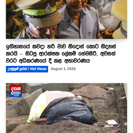
ඉතිහාසයේ කවදා හරි මාව නිදොස් කොට නිදහස්
කරයි – හිටපු ආරක්ෂක ලේකම් හේමසිරි, අවසන්
වරට අධිකරණයේ දී කළ අනාවරණය
උණුසුම් පුවත් | Hot News
August 1, 2026