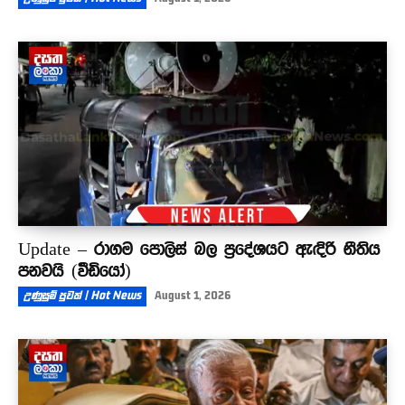
Update – රාගම පොලිස් බල ප්‍රදේශයට ඇඳිරි නීතිය
පනවයි (වීඩියෝ)
උණුසුම් පුවත් | Hot News
August 1, 2026