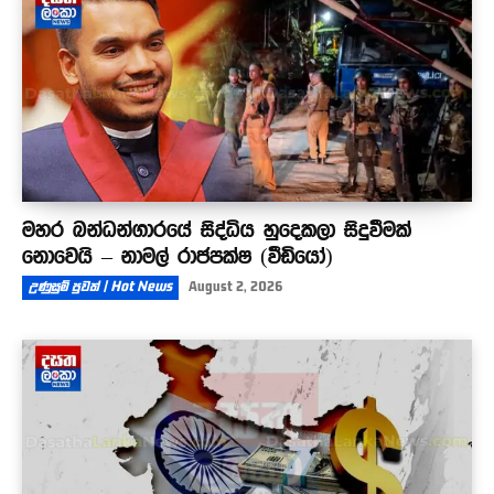
මහර බන්ධන්ගාරයේ සිද්ධිය හුදෙකලා සිදුවීමක්
නොවෙයි – නාමල් රාජපක්ෂ (වීඩියෝ)
උණුසුම් පුවත් | Hot News
August 2, 2026