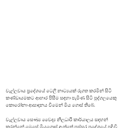
වැල්ලවාය ප්‍රදේශයේ ටෙලි නාට්‍යයක් රූගත කරමින් සිටි
කණ්ඩායමකට ආහාර පිසීම සඳහා පැමිණ සිටි පුද්ගලයෙකු
කොරෝනා ආසාදනය වීමෙන් මිය ගොස් තිබේ.
වැල්ලවාය සෞඛ්‍ය වෛද්‍ය නිලධාරී කාර්යාලය සඳහන්
කරන්නේ මෙසේ මියගොස් ඇත්තේ පස්සර ප්‍රදේශයේ පදිංචි