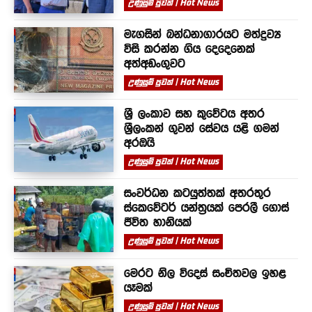
උණුසුම් පුවත් | Hot News
මැගසින් බන්ධනාගාරයට මත්ද්‍රව්‍ය
විසි කරන්න ගිය දෙදෙනෙක්
අත්අඩංගුවට
උණුසුම් පුවත් | Hot News
ශ්‍රී ලංකාව සහ කුවේටය අතර
ශ්‍රීලංකන් ගුවන් සේවය යළි ගමන්
අරඹයි
උණුසුම් පුවත් | Hot News
සංවර්ධන කටයුත්තක් අතරතුර
ස්කෙවේටර් යන්ත්‍රයක් පෙරලී ගොස්
ජීවිත හානියක්
උණුසුම් පුවත් | Hot News
මෙරට නිල විදෙස් සංචිතවල ඉහළ
යෑමක්
උණුසුම් පුවත් | Hot News