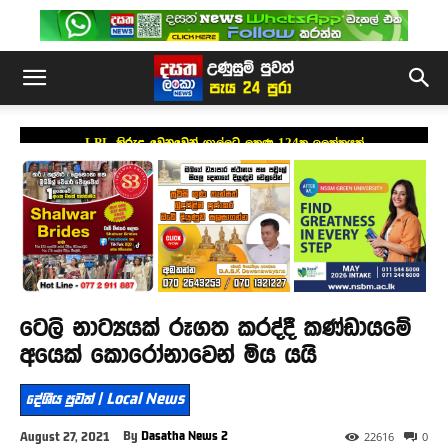
LPL කිරුළ වෙනුවෙන් ගාල්ලට ලකුණු 124ක ඉලක්කයක්
ටෙලි නාට්‍යයක් රූගත කරද්දී කණ්ඩායමේ
අයෙක් කොරෝනාවෙන් මිය යයි
දේශීය පුවත් | Local News
By
Dasatha News 2
August 27, 2021
22616
0