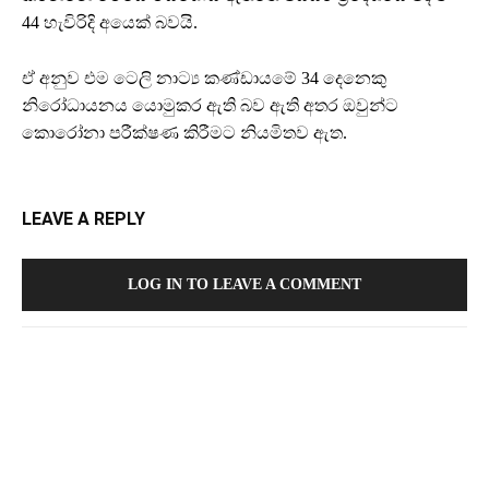
44 හැවිරිදි අයෙක් බවයි.
ඒ අනුව එම ටෙලි නාට්‍ය කණ්ඩායමේ 34 දෙනෙකු
නිරෝධායනය යොමුකර ඇති බව ඇති අතර ඔවුන්ට
කොරෝනා පරීක්ෂණ කිරීමට නියමිතව ඇත.
LEAVE A REPLY
LOG IN TO LEAVE A COMMENT