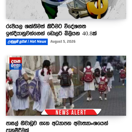
රුපියල ශක්තිමත් කිරීමට විදේශගත
ඉන්දියානුවන්ගෙන් ඩොලර් බිලියන 40.8ක්
උණුසුම් පුවත් | Hot News
August 5, 2026
පාසල් නිවාඩුව ගැන අධ්‍යාපන අමාත්‍යාංශයෙන්
දැනුම්දීමක්