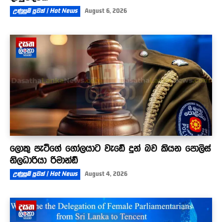
උණුසුම් පුවත් | Hot News
August 6, 2026
ලොකු පැටීගේ ගෝලයාට වැඩේ දුන් බව කියන පොලිස්
නිලධාරියා රිමාන්ඩ්
උණුසුම් පුවත් | Hot News
August 4, 2026