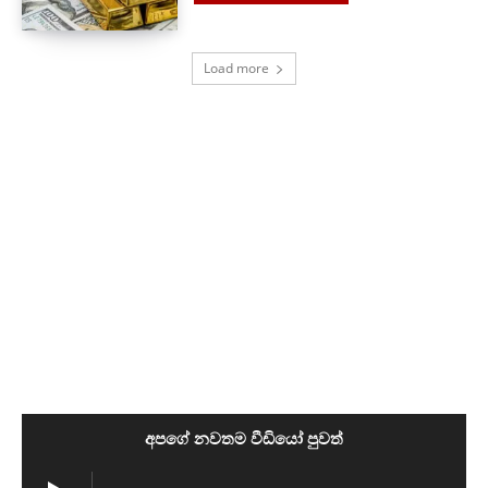
Load more
අපගේ නවතම වීඩියෝ පුවත්