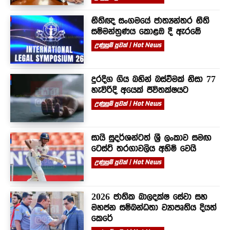
නීතිඥ සංගමයේ ජාත්‍යන්තර නීති
සම්මන්ත්‍රණය කොළඹ දී ඇරඹේ
උණුසුම් පුවත් | Hot News
දුරදිග ගිය බහින් බස්වීමක් නිසා 77
හැවිරිදි අයෙක් ජීවිතක්ෂයට
උණුසුම් පුවත් | Hot News
සායි සුදර්ශන්ටත් ශ්‍රී ලංකාව සමඟ
ටෙස්ට් තරගාවලිය අහිමි වෙයි
උණුසුම් පුවත් | Hot News
2026 ජාතික බාලදක්ෂ සේවා සහ
මහජන සම්බන්ධතා ව්‍යාපෘතිය දියත්
කෙරේ