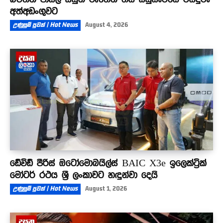
අත්අඩංගුවට
උණුසුම් පුවත් | Hot News
August 4, 2026
ඩේවිඩ් පීරිස් ඔටෝමොබයිල්ස් BAIC X3e ඉලෙක්ට්‍රික්
මෝටර් රථය ශ්‍රී ලංකාවට හඳුන්වා දෙයි
උණුසුම් පුවත් | Hot News
August 1, 2026