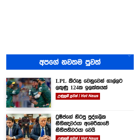
අපගේ නවතම පුවත්
LPL කිරුළ වෙනුවෙන් ගාල්ලට
ලකුණු 124ක ඉලක්කයක්
උණුසුම් පුවත් | Hot News
ට්‍රම්ප්ගේ හිටපු පුද්ගලික
නීතිඥවරයා අමෙරිකාවේ
නීතිපතිවරයා වෙයි
උණුසුම් පුවත් | Hot News