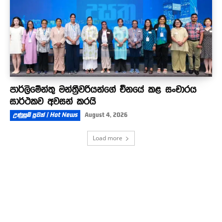
පාර්ලිමේන්තු මන්ත්‍රීවරියන්ගේ චීනයේ කළ සංචාරය
සාර්ථකව අවසන් කරයි
උණුසුම් පුවත් | Hot News
August 4, 2026
Load more