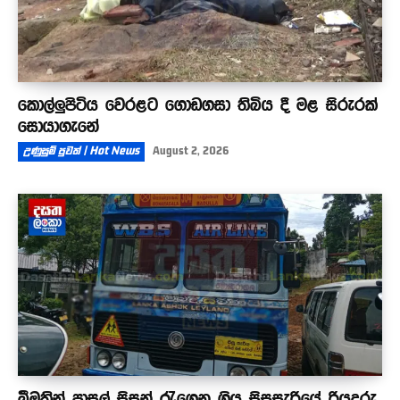
කොල්ලුපිටිය වෙරළට ගොඩගසා තිබිය දී මළ සිරුරක්
සොයාගැනේ
උණුසුම් පුවත් | Hot News
August 2, 2026
බීමතින් පාසල් සිසුන් රැගෙන ගිය සිසුසැරියේ රියදුරු