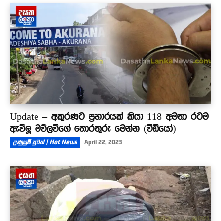
Update – අකුරණට ප්‍රහාරයක් කියා 118 අමතා රටම
ඇවිලූ මව්ලවිගේ තොරතුරු මෙන්න (වීඩියෝ)
උණුසුම් පුවත් | Hot News
April 22, 2023