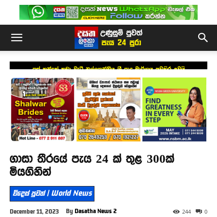
පස් කන්දක් කඩා වැටී නල්ලතන්නිය ශ්‍රී පාද මාර්ගය අවහිර වෙයි
ගාසා තීරයේ පැය 24 ක් තුළ 300ක්
මියගිහින්
විදෙස් පුවත් | World News
By
Dasatha News 2
December 11, 2023
244
0