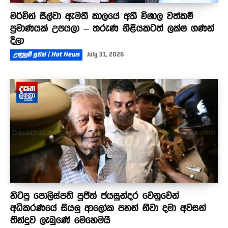
මර්වින් සිල්වා ඇමති කාලයේ අති විශාල වත්කම්
ප්‍රමාණයක් උපයලා – තරුණ නිළියකටත් ලක්ෂ ගණන්
දීලා
උණුසුම් පුවත් | Hot News
July 31, 2026
හිටපු පොලිස්පති පූජිත් ජයසුන්දර වෙනුවෙන්
අධිකරණයේ සියලු ආලෝක පහන් නිවා දමා අවසන්
තීන්දුව ලැබුණේ මෙහෙමයි