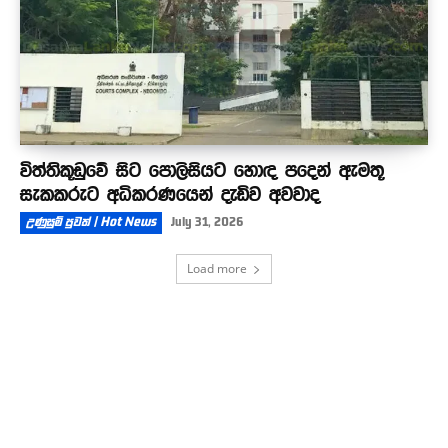
විත්තිකූඩුවේ සිට පොලිසියට හොඳ පදෙන් ඇමතූ
සැකකරුට අධිකරණයෙන් දැඩිව අවවාද
උණුසුම් පුවත් | Hot News
July 31, 2026
Load more