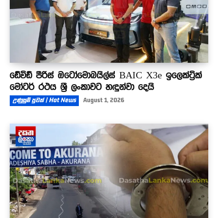
ඩේවිඩ් පීරිස් ඔටෝමොබයිල්ස් BAIC X3e ඉලෙක්ට්‍රික්
මෝටර් රථය ශ්‍රී ලංකාවට හඳුන්වා දෙයි
උණුසුම් පුවත් | Hot News
August 1, 2026