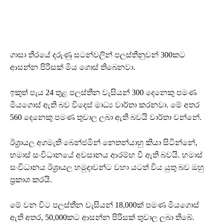
ගාසා තීරයේ දරුණු සටන්වලින් පලස්තීනුවන් 300කට
ආසන්න පිරිසක් මිය ගොස් තිබෙනවා.
ඉකුත් පැය 24 තුළ පලස්තීන වැසියන් 300 දෙනෙකු පමණ
මියගොස් ඇති බව විදෙස් මාධ්‍ය වාර්තා කරනවා. මේ අතර
560 දෙනෙකු පමණ තුවාල ලබා ඇති බවයි වාර්තා වන්නේ.
ඊශ්‍රායල අගමැති බෙන්ජමින් නෙතන්යාහු කියා සිටින්නේ,
හමාස් සංවිධානයේ අවසානය ආරම්භ වී ඇති බවයි. හමාස්
සංවිධානය ඊශ්‍රායල හමුදාවන්ට වහා යටත් විය යුතු බව ඔහු
ප්‍රකාශ කරයි‍.
මේ වන විට පලස්තීන වැසියන් 18,000ක් පමණ මියගොස්
ඇති අතර, 50,000කට ආසන්න පිරිසක් තුවාල ලබා තිබේ.