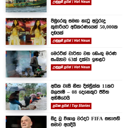
උණුසුම් පුවත් | Hot News
පිඹුරෙකු සමඟ නැටූ අවුරුදු
කුමාරියට අධිකරණයෙන් 50,000ක
දඩයක්
උණුසුම් පුවත් | Hot News
මෙරටින් වාර්තා වන ඩෙංගු මරණ
සංඛ්‍යාව 63ක් දක්වා ඉහළට
උණුසුම් පුවත් | Hot News
අධික වැසි නිසා දිස්ත්‍රික්ක 11කට
බලපෑම් – 08 දෙනෙකුට ජීවිත
අහිමිවෙයි
ප්‍රධාන පුවත් | Top Stories
සිදු වූ විශාල වරදට FIFA සභාපති
සමාව අයදියි