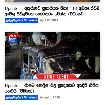
Update – අකුරණට ප්‍රහාරයක් කියා 118 අමතා රටම
ඇවිලූ මව්ලවිගේ තොරතුරු මෙන්න (වීඩියෝ)
උණුසුම් පුවත් | Hot News
April 22, 2023
Update – රාගම පොලිස් බල ප්‍රදේශයට ඇඳිරි නීතිය
පනවයි (වීඩියෝ)
උණුසුම් පුවත් | Hot News
August 1, 2026