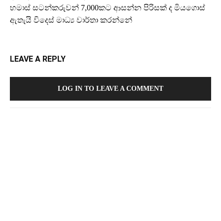
හමාස් සටන්කරුවන් 7,000කට ආසන්න පිරිසක් ද මියගොස්
ඇතැයි විදෙස් මාධ්‍ය වාර්තා කරන්නේ
LEAVE A REPLY
LOG IN TO LEAVE A COMMENT