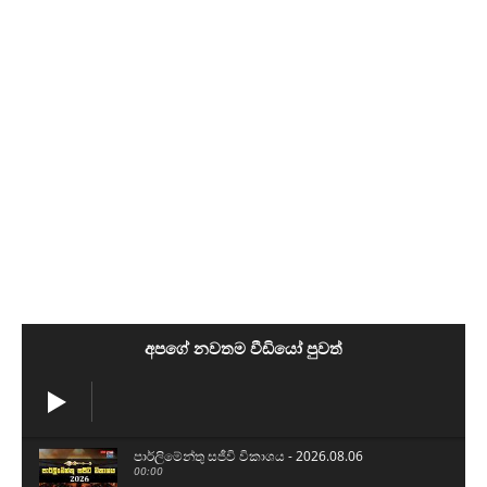
අපගේ නවතම වීඩියෝ පුවත්
පාර්ලිමේන්තු සජීවි විකාශය - 2026.08.06
00:00