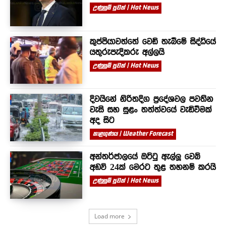
උණුසුම් පුවත් | Hot News
කුප්පියාවත්තේ වෙඩි තැබීමේ සිද්ධියේ
යතුරුපැදිකරු අල්ලයි
උණුසුම් පුවත් | Hot News
දිවයිනේ නිරිතදිග ප්‍රදේශවල පවතින
වැසි සහ සුළං තත්ත්වයේ වැඩිවීමක්
අද සිට
කාළගුණය | Weather Forecast
අන්තර්ජාලයේ ඔට්ටු ඇල්ලූ වෙබ්
අඩවි 24ක් මෙරට තුළ තහනම් කරයි
උණුසුම් පුවත් | Hot News
Load more