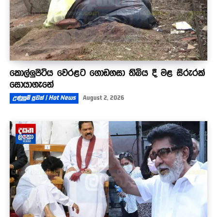
කොල්ලුපිටිය වෙරළට ගොඩගසා තිබිය දී මළ සිරුරක්
සොයාගැනේ
උණුසුම් පුවත් | Hot News
August 2, 2026