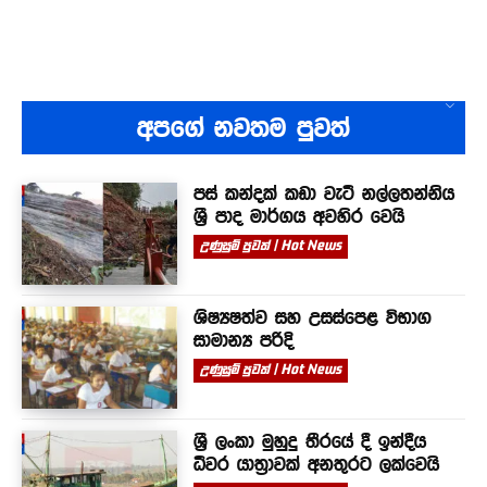
අපගේ නවතම පුවත්
පස් කන්දක් කඩා වැටී නල්ලතන්නිය
ශ්‍රී පාද මාර්ගය අවහිර වෙයි
උණුසුම් පුවත් | Hot News
ශිෂ්‍යෂත්ව සහ උසස්පෙළ විභාග
සාමාන්‍ය පරිදි
උණුසුම් පුවත් | Hot News
ශ්‍රී ලංකා මුහුදු තීරයේ දී ඉන්දීය
ධීවර යාත්‍රාවක් අනතුරට ලක්වෙයි