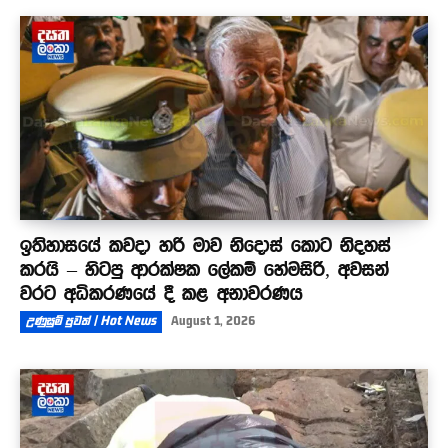
ඉතිහාසයේ කවදා හරි මාව නිදොස් කොට නිදහස්
කරයි – හිටපු ආරක්ෂක ලේකම් හේමසිරි, අවසන්
වරට අධිකරණයේ දී කළ අනාවරණය
උණුසුම් පුවත් | Hot News
August 1, 2026