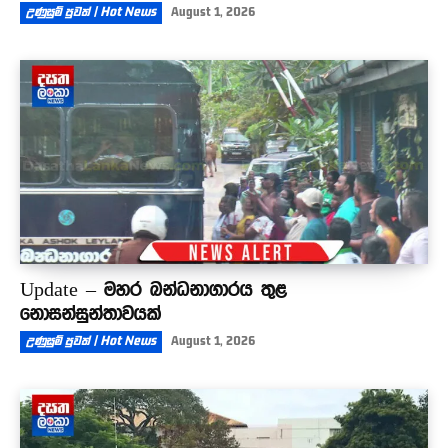
උණුසුම් පුවත් | Hot News
August 1, 2026
Update – මහර බන්ධනාගාරය තුළ
නොසන්සුන්තාවයක්
උණුසුම් පුවත් | Hot News
August 1, 2026