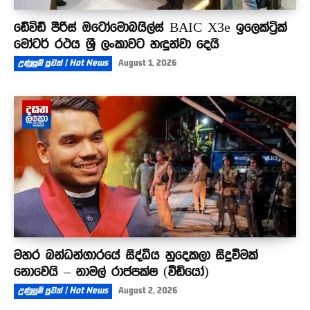
ඩේවිඩ් පීරිස් ඔටෝමොබයිල්ස් BAIC X3e ඉලෙක්ට්‍රික්
මෝටර් රථය ශ්‍රී ලංකාවට හඳුන්වා දෙයි
උණුසුම් පුවත් | Hot News
August 1, 2026
මහර බන්ධන්ගාරයේ සිද්ධිය හුදෙකලා සිදුවීමක්
නොවෙයි – නාමල් රාජපක්ෂ (වීඩියෝ)
උණුසුම් පුවත් | Hot News
August 2, 2026