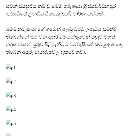
පවන් ජයසුරිය නම් වූ මෙම තරුණයා ශ්‍රී ජයවර්ධනපුර
සරසවියේ උපාධිධාරියෙකු බවයි වාර්තා වන්නේ.
මෙම තරුණයා ගේ ගමෙන් පළමු වරට උපාධිය සමත්ව
තිබෙන්නේ ඔහු වන අතර මේ හේතුවෙන් ඔහුව මහත්
හරසරයෙන් යුතුව පිළිගැනීමට ගම්වැසියන් කටයුතු යොදා
තිබෙන අයුරු ජායාරූපවල දැක්වෙනවා.