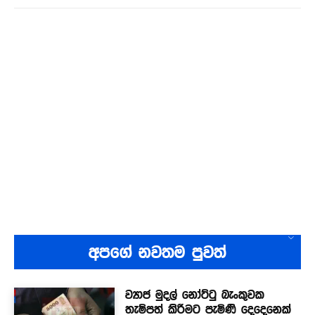
අපගේ නවතම පුවත්
ව්‍යාජ මුදල් නෝට්ටු බැංකුවක
තැම්පත් කිරීමට පැමිණි දෙදෙනෙක්