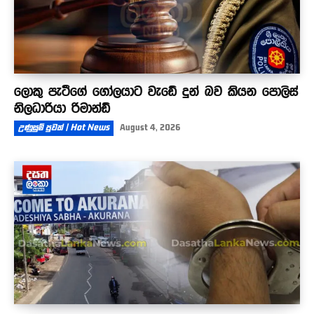
ලොකු පැටීගේ ගෝලයාට වැඩේ දුන් බව කියන පොලිස්
නිලධාරියා රිමාන්ඩ්
උණුසුම් පුවත් | Hot News
August 4, 2026