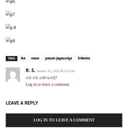
lka
news
pawan jayasuriya
Srilanka
TAGS
R. S.
January 12, 2022 At 4:24 am
මේ ගම කොහෙද?
Log in to leave a comment
LEAVE A REPLY
LOG IN TO LEAVE A COMMENT