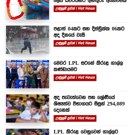
ලෙස ධීවරයින්ට අනතුරු ඇඟවීමක්
උණුසුම් පුවත් | Hot News
පළාත් 04කට සහ දිස්ත්‍රික්ක 06කට
අද දිනයේ වැසි
උණුසුම් පුවත් | Hot News
මෙවර LPL සටනේ කිරුළ ගාල්ල
කණ්ඩායමට
උණුසුම් පුවත් | Hot News
අද පැවැත්වෙන පහ ශ්‍රේණියේ
ශිෂ්‍යත්ව විභාගයට සිසුන් 294,089
දෙනෙක්
උණුසුම් පුවත් | Hot News
LPL කිරුළ වෙනුවෙන් ගාල්ලට