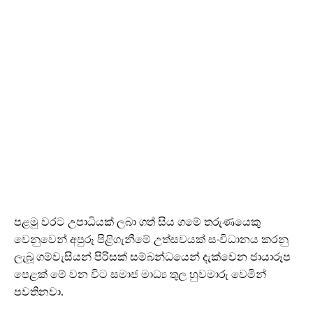
පළමු වරට උපාධියක් ලබා ගත් සිය ගමේ තරුණයෙකු
වෙනුවෙන් අපුරූ පිළිගැනීමේ උත්සවයක් සංවිධානය කරනු
ලැබූ ගම්වැසියන් පිරිසක් සම්බන්ධයෙන් දැක්වෙන ජායාරූප
පෙළක් මේ වන විට සමාජ මාධ්‍ය තුල හුවමාරු වෙමින්
පවතිනවා.