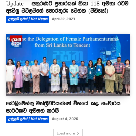
Update – අකුරණට ප්‍රහාරයක් කියා 118 අමතා රටම
ඇවිලූ මව්ලවිගේ තොරතුරු මෙන්න (වීඩියෝ)
උණුසුම් පුවත් | Hot News
April 22, 2023
පාර්ලිමේන්තු මන්ත්‍රීවරියන්ගේ චීනයේ කළ සංචාරය
සාර්ථකව අවසන් කරයි
උණුසුම් පුවත් | Hot News
August 4, 2026
Load more