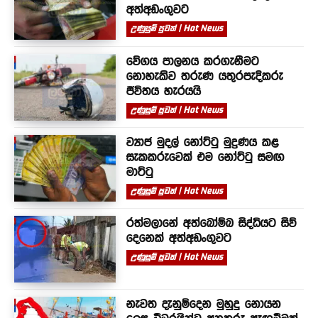
අත්අඩංගුවට
උණුසුම් පුවත් | Hot News
වේගය පාලනය කරගැනීමට
නොහැකිව තරුණ යතුරපැදිකරු
ජීවිතය හැරයයි
උණුසුම් පුවත් | Hot News
ව්‍යාජ මුදල් නෝට්ටු මුද්‍රණය කළ
සැකකරුවෙක් එම නෝට්ටු සමඟ
මාට්ටු
උණුසුම් පුවත් | Hot News
රත්මලානේ අත්බෝම්බ සිද්ධියට සිව්
දෙනෙක් අත්අඩංගුවට
උණුසුම් පුවත් | Hot News
නැවත දැනුම්දෙන මුහුදු නොයන