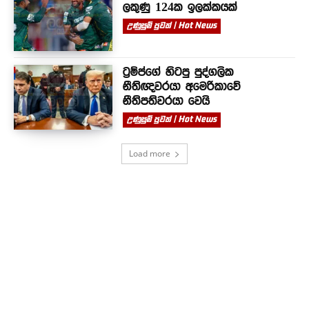
ලකුණු 124ක ඉලක්කයක්
උණුසුම් පුවත් | Hot News
ට්‍රම්ප්ගේ හිටපු පුද්ගලික
නීතිඥවරයා අමෙරිකාවේ
නීතිපතිවරයා වෙයි
උණුසුම් පුවත් | Hot News
Load more