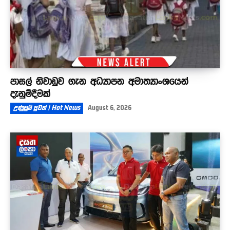
පාසල් නිවාඩුව ගැන අධ්‍යාපන අමාත්‍යාංශයෙන්
දැනුම්දීමක්
උණුසුම් පුවත් | Hot News
August 6, 2026