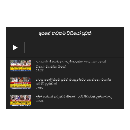
අපගේ නවතම වීඩියෝ පුවත්
5 වසරේ ශිෂ්‍යත්වය නැතිකරන්න එපා - මේ වගේ
විභාග තියන්න ඕනේ
01:26
හිටපු පොලිස්පති පූජිත් ජයසුන්දරට සෙත්පතා විශේෂ
බෝධි පූජාවක්
01:01
අදින් පස්සේ දරුවෝ නිදහස් - අපි පීඩාවක් දුන්නේ නෑ
02:44
අපි රෙඩී - 200න් 200ම ගන්නවා
02:22