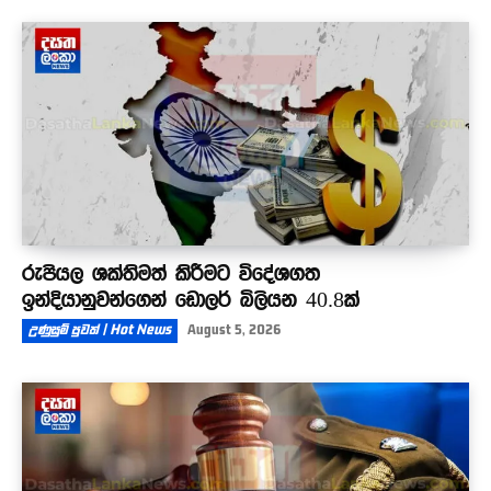
රුපියල ශක්තිමත් කිරීමට විදේශගත
ඉන්දියානුවන්ගෙන් ඩොලර් බිලියන 40.8ක්
උණුසුම් පුවත් | Hot News
August 5, 2026