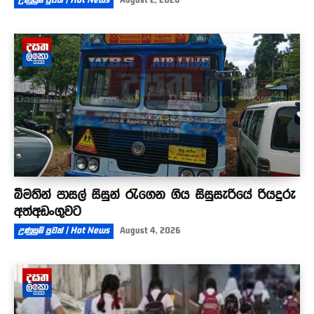
බීමතින් පාසල් සිසුන් රැගෙන ගිය සිසුසැරියේ රියදුරු
අත්අඩංගුවට
උණුසුම් පුවත් | Hot News
August 4, 2026