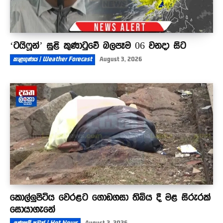
‘ටයිෆූන්’ සුළි කුණාටුවේ බලපෑම 06 වනදා සිට
කාළගුණය | Weather Forecast
August 3, 2026
කොල්ලුපිටිය වෙරළට ගොඩගසා තිබිය දී මළ සිරුරක්
සොයාගැනේ
උණුසුම් පුවත් | Hot News
August 2, 2026