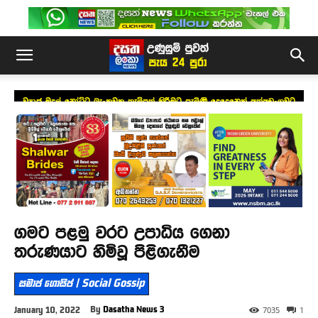
ව්‍යාජ මුදල් නෝට්ටු බැංකුවක තැම්පත් කිරීමට පැමිණි දෙදෙනෙක් අත්අඩංගුවට
ගමට පළමු වරට උපාධිය ගෙනා
තරුණයාට හිමිවූ පිළිගැනීම
සමාජ ගොසිප් | Social Gossip
By
Dasatha News 3
January 10, 2022
7035
1