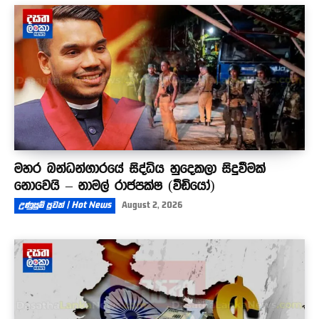
මහර බන්ධන්ගාරයේ සිද්ධිය හුදෙකලා සිදුවීමක්
නොවෙයි – නාමල් රාජපක්ෂ (වීඩියෝ)
උණුසුම් පුවත් | Hot News
August 2, 2026