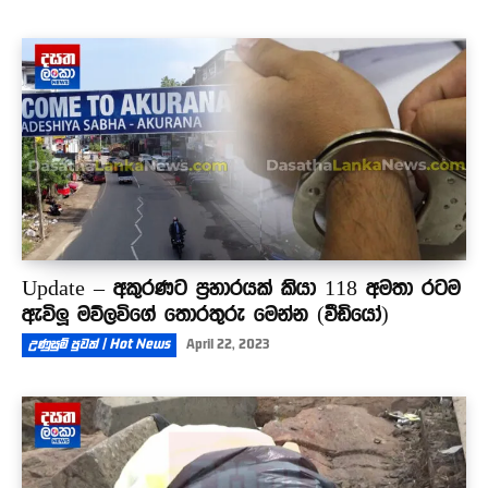
Update – අකුරණට ප්‍රහාරයක් කියා 118 අමතා රටම
ඇවිලූ මව්ලවිගේ තොරතුරු මෙන්න (වීඩියෝ)
උණුසුම් පුවත් | Hot News
April 22, 2023