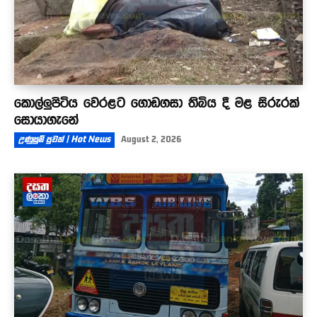
කොල්ලුපිටිය වෙරළට ගොඩගසා තිබිය දී මළ සිරුරක්
සොයාගැනේ
උණුසුම් පුවත් | Hot News
August 2, 2026