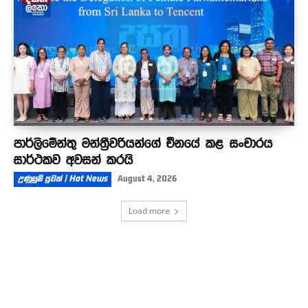
පාර්ලිමේන්තු මන්ත්‍රීවරියන්ගේ චීනයේ කළ සංචාරය
සාර්ථකව අවසන් කරයි
උණුසුම් පුවත් | Hot News
August 4, 2026
Load more