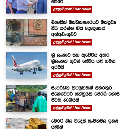
කෙරේ
උණුසුම් පුවත් | Hot News
මැගසින් බන්ධනාගාරයට මත්ද්‍රව්‍ය
විසි කරන්න ගිය දෙදෙනෙක්
අත්අඩංගුවට
උණුසුම් පුවත් | Hot News
ශ්‍රී ලංකාව සහ කුවේටය අතර
ශ්‍රීලංකන් ගුවන් සේවය යළි ගමන්
අරඹයි
උණුසුම් පුවත් | Hot News
සංවර්ධන කටයුත්තක් අතරතුර
ස්කෙවේටර් යන්ත්‍රයක් පෙරලී ගොස්
ජීවිත හානියක්
උණුසුම් පුවත් | Hot News
මෙරට නිල විදෙස් සංචිතවල ඉහළ
යෑමක්