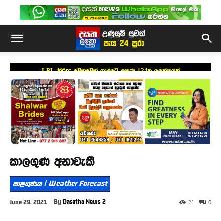
LPL කිරුළ වෙනුවෙන් ගාල්ලට ලකුණු 124ක ඉලක්කයක්
කාලගුණ අනාවැකි
කාළගුණය | Weather Forecast
By
Dasatha News 2
June 29, 2021
21
0