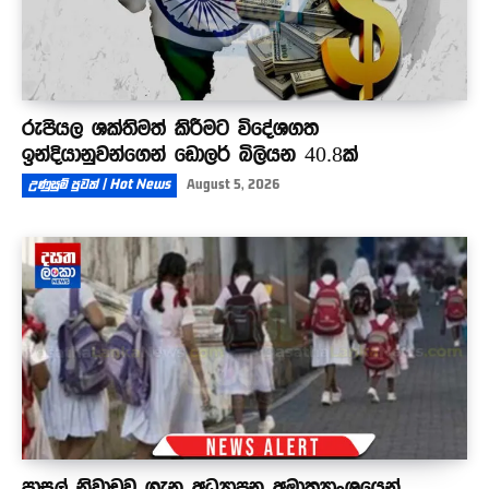
රුපියල ශක්තිමත් කිරීමට විදේශගත
ඉන්දියානුවන්ගෙන් ඩොලර් බිලියන 40.8ක්
උණුසුම් පුවත් | Hot News
August 5, 2026
පාසල් නිවාඩුව ගැන අධ්‍යාපන අමාත්‍යාංශයෙන්