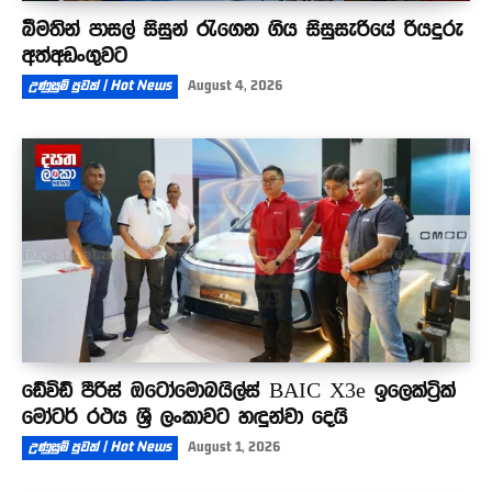
බීමතින් පාසල් සිසුන් රැගෙන ගිය සිසුසැරියේ රියදුරු
අත්අඩංගුවට
උණුසුම් පුවත් | Hot News
August 4, 2026
ඩේවිඩ් පීරිස් ඔටෝමොබයිල්ස් BAIC X3e ඉලෙක්ට්‍රික්
මෝටර් රථය ශ්‍රී ලංකාවට හඳුන්වා දෙයි
උණුසුම් පුවත් | Hot News
August 1, 2026