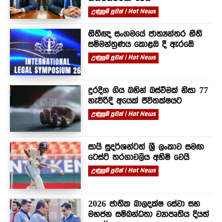
උණුසුම් පුවත් | Hot News
නීතිඥ සංගමයේ ජාත්‍යන්තර නීති
සම්මන්ත්‍රණය කොළඹ දී ඇරඹේ
උණුසුම් පුවත් | Hot News
දුරදිග ගිය බහින් බස්වීමක් නිසා 77
හැවිරිදි අයෙක් ජීවිතක්ෂයට
උණුසුම් පුවත් | Hot News
සායි සුදර්ශන්ටත් ශ්‍රී ලංකාව සමඟ
ටෙස්ට් තරගාවලිය අහිමි වෙයි
උණුසුම් පුවත් | Hot News
2026 ජාතික බාලදක්ෂ සේවා සහ
මහජන සම්බන්ධතා ව්‍යාපෘතිය දියත්