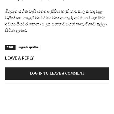
ගිගුරුම් සහිත වැසි සමග ඇතිවිය හැකි තාවකාලික තද සුළං
වලින් සහ අකුණු මඟින් සිදු වන අනතුරු අවම කර ගැනීමට
අවශ්‍ය පියවර ගන්නා ලෙස ජනතාවගෙන් කාරුණිකව ඉල්ලා
සිටිනු ලැබේ.
කාලගුණ අනාවැක
TAGS
LEAVE A REPLY
LOG IN TO LEAVE A COMMENT