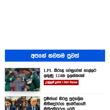
අපගේ නවතම පුවත්
LPL කිරුළ වෙනුවෙන් ගාල්ලට
ලකුණු 124ක ඉලක්කයක්
උණුසුම් පුවත් | Hot News
ට්‍රම්ප්ගේ හිටපු පුද්ගලික
නීතිඥවරයා අමෙරිකාවේ
නීතිපතිවරයා වෙයි