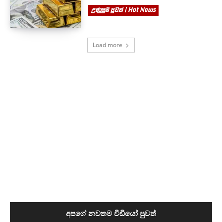
උණුසුම් පුවත් | Hot News
Load more
අපගේ නවතම වීඩියෝ පුවත්