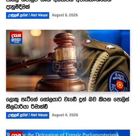
දැනුම්දීමක්
උණුසුම් පුවත් | Hot News
August 6, 2026
ලොකු පැටීගේ ගෝලයාට වැඩේ දුන් බව කියන පොලිස්
නිලධාරියා රිමාන්ඩ්
උණුසුම් පුවත් | Hot News
August 4, 2026