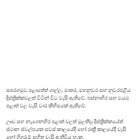
සබරගමුව පළාතේත් ගාල්ල, මාතර, මහනුවර සහ නුවරඑළිය
දිස්ත්‍රික්කවලත් විටින් විට වැසි ඇතිවේ. බස්නාහිර සහ වයඹ
පළාත් වල වැසි වාර කිහිපයක් ඇතිවේ.
ඌව සහ නැගෙනහිර පළාත් වලත් මුලතිවු දිස්ත්‍රික්කයේත්
ස්ථාන ස්වල්පයක සවස් කාලයේදී හෝ රාත්‍රී කාලයේදී වැසි
හෝ ගිගුරුම් සහිත වැසි ඇතිවිය හැක.