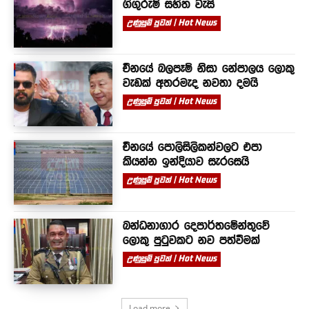
ගිගුරුම් සහිත වැසි
උණුසුම් පුවත් | Hot News
චීනයේ බලපෑම් නිසා නේපාලය ලොකු
වැඩක් අතරමැද නවතා දමයි
උණුසුම් පුවත් | Hot News
චීනයේ පොලිසිලිකන්වලට එපා
කියන්න ඉන්දියාව සැරසෙයි
උණුසුම් පුවත් | Hot News
බන්ධනාගාර දෙපාර්තමේන්තුවේ
ලොකු පුටුවකට නව පත්වීමක්
උණුසුම් පුවත් | Hot News
Load more