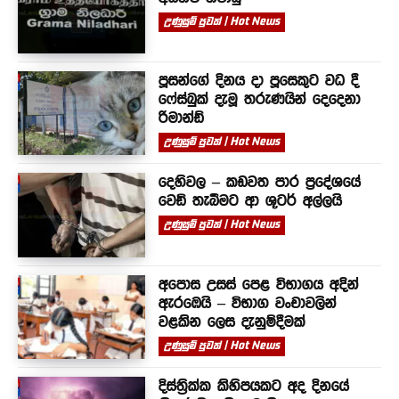
උණුසුම් පුවත් | Hot News
පූසන්ගේ දිනය දා පූසෙකුට වධ දී
ෆේස්බුක් දැමූ තරුණයින් දෙදෙනා
රිමාන්ඩ්
උණුසුම් පුවත් | Hot News
දෙහිවල – කඩවත පාර ප්‍රදේශයේ
වෙඩි තැබීමට ආ ශූටර් අල්ලයි
උණුසුම් පුවත් | Hot News
අපොස උසස් පෙළ විභාගය අදින්
ඇරඹෙයි – විභාග වංචාවලින්
වළකින ලෙස දැනුම්දීමක්
උණුසුම් පුවත් | Hot News
දිස්ත්‍රික්ක කිහිපයකට අද දිනයේ