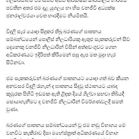
ගල්කිරියාගම වනසත්ව අඩවි ආරක්ෂක කාර්යාලය භාරයේ
පවතින අතර එම දළ යුගලය හා හිස වනජීවී අධ්‍යක්ෂ
ජනරාල්වරයා වෙත භාරදීමට නියමිතයි.
විදුලි සැර යොදා සිදුකර තිබූ බරණගේ ඝාතනය
සම්බන්ධයෙන් පොලිස් නිලධාරියකු ඇතුළු සැකකරුවන් සිව්
දෙනෙකු වනජීවී නිලධාරීන් විසින් අත්අඩංගුවට ගෙන
අධිකරණයට ඉදිරිපත් කිරීමෙන් පසු ඇප මත මුදා හැර
සිටිනවා.
එම සැකකරුවන් බරණගේ ඝාතනයට යොදා ගත් බව කියන
අනවසර විදුලි රැහැන් ද ඝාතනය සිදුවූ ස්ථානයට යාබද
කුඹුරක පිහිටි ඉඩමක ඇති ළිඳක දියේ ගිල්වා සඟවා තිබියදී
සොයාගැනීමට ද වනජීවි නිලධාරීන් විමර්ශණවලදී සමත්
වුණා.
බරණගේ ඝාතනය සම්බන්ධයෙන් වූ එම නඩු විභාගය මේ
වනවිට කැකිරාව දිසා මහේස්ත්‍රාත් අධිකරණයේ විභාග