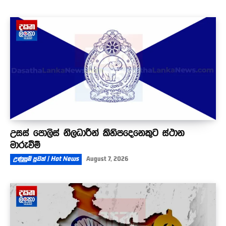
උසස් පොලිස් නිලධාරීන් කිහිපදෙනෙකුට ස්ථාන
මාරුවීම්
උණුසුම් පුවත් | Hot News
August 7, 2026