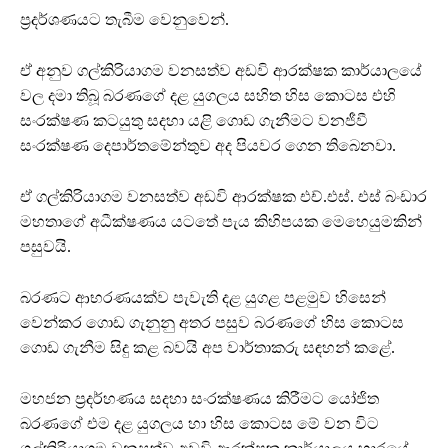
ප්‍රදර්ශණයට තැබීම වෙනුවෙන්.
ඒ අනුව ගල්කිරියාගම වනසත්ව අඩවි ආරක්ෂක කාර්යාලයේ
වල දමා තිබූ බරණගේ දළ යුගලය සහිත හිස කොටස එහි
සංරක්ෂණ කටයුතු සදහා යළි ගොඩ ගැනීමට වනජීවී
සංරක්ෂණ දෙපාර්තමේන්තුව අද පියවර ගෙන තිබෙනවා.
ඒ ගල්කිරියාගම වනසත්ව අඩවි ආරක්ෂක එච්.එස්. එස් බංඩාර
මහතාගේ අධීක්ෂණය යටතේ පැය කිහිපයක මෙහෙයුමකින්
පසුවයි.
බරණට ආභරණයක්ව පැවැති දළ යුගළ පළමුව හිසෙන්
වෙන්කර ගොඩ ගැනුනු අතර පසුව බරණගේ හිස කොටස
ගොඩ ගැනීම සිදු කළ බවයි අප වාර්තාකරු සඳහන් කළේ.
මහජන ප්‍රදර්හණය සදහා සංරක්ෂණය කිරීමට යෝජිත
බරණගේ එම දළ යුගලය හා හිස කොටස මේ වන විට