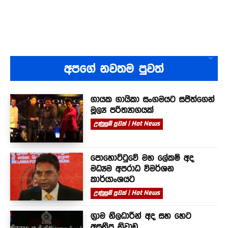
අපගේ නවතම පුවත්
ගායක ගායිකා සංගමයට සජිත්ගෙන්
මූල්‍ය පරිත්‍යාගයක්
උණුසුම් පුවත් | Hot News
පොහොට්ටුවේ මහ ලේකම් අද
මධ්‍යම අපරාධ විමර්ශන
කාර්යාංශයට
උණුසුම් පුවත් | Hot News
ග්‍රාම නිලධාරීන් අද සහ හෙට
අසනීප නිවාඩු