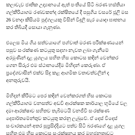
කලාවැව ජාතික උද්‍යානයේ ඇත් පංතියේ සිටි බරණ හස්තියා
ගල්කිරියාගම රණවකන්ද රක්ෂිතයේ දී පසුගිය වසරේ ජූලි මස
26 වනදා කිසියම් පුද්ගලයකු විසින් විදුලි සැර යොදා ඝාතනය
කර තිබියදී සොයා ගැනුණා.
එලෙස මිය ගිය සත්වයාගේ පශ්චාත් මරණ පරීක්ෂණයෙන්
පසුව සංරක්ෂණ කටයුතු සදහා නැවත ලබා ගැනීමේ
අරමුණින් දළ යුගලය සහිත හිස කොටස කඳින් වෙන්කර
ගෙන සිරුර එම ස්ථානයේදීම මිහිදන් කෙරුණා. ඒ
ප්‍රදේශවාසීන් එක්ව සිදු කළ ආගමික වතාවත්වලින් ද
අනතුරුවයි.
මිහිදන් කිරීමට පෙර කඳින් වෙන්කරගත් හිස කොටස
ගල්කිරියාගම වනසත්ව අඩවි ආරක්ෂක කාර්යාල භූමියේ වල
දමා ආරක්ෂාව සහිතව තැබීමටයි වනජීවී සංරක්ෂණ
දෙපාර්තමේන්තුව කටයුතු කරනු ලැබුවේ. ඒ දෙස් විදෙස්
සංචාරකයන් අතර සුප්‍රසිද්දියට පත්ව සිටි බරණගේ දළ යුගල
සහිත එම හිස කොටස සංරක්ෂනය කර මහජනතාවට