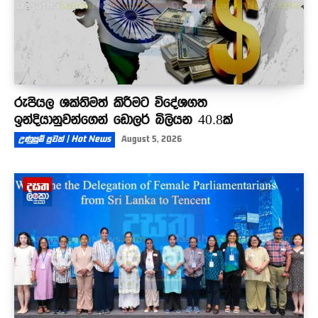
රුපියල ශක්තිමත් කිරීමට විදේශගත
ඉන්දියානුවන්ගෙන් ඩොලර් බිලියන 40.8ක්
උණුසුම් පුවත් | Hot News
August 5, 2026