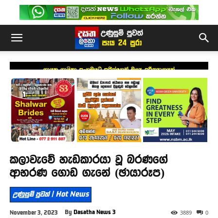
ගායක ගායිකා සංගමයට සජිත්ගෙන් මූල්‍ය පරිත්‍යාගයක්
කලාවැවේ හැඩකාරයා වූ බරණගේ
ආභරණ ගොඩ ගැනේ (ඡායාරූප)
උණුසුම් පුවත් | Hot News
By
Dasatha News 3
November 3, 2023
3889
0