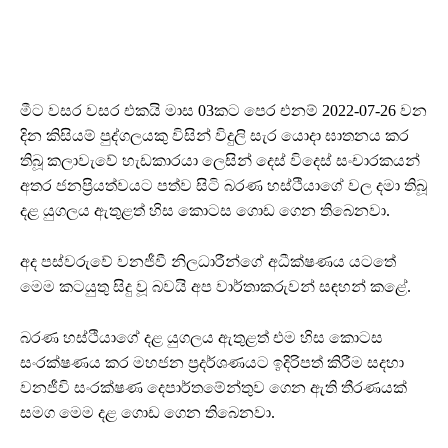
මීට වසර වසර එකයි මාස 03කට පෙර එනම් 2022-07-26 වන
දින කිසියම් පුද්ගලයකු විසින් විදුලි සැර යොදා ඝාතනය කර
තිබූ කලාවැවේ හැඩකාරයා ලෙසින් දෙස් විදෙස් සංචාරකයන්
අතර ජනප්‍රියත්වයට පත්ව සිටි බරණ හස්ථියාගේ වල දමා තිබූ
දළ යුගලය ඇතුළත් හිස කොටස ගොඩ ගෙන තිබෙනවා.
අද පස්වරුවේ වනජීවී නිලධාරීන්ගේ අධීක්ෂණය යටතේ
මෙම කටයුතු සිදු වූ බවයි අප වාර්තාකරුවන් සඳහන් කළේ.
බරණ හස්ථියාගේ දළ යුගලය ඇතුළත් එම හිස කොටස
සංරක්ෂණය කර මහජන ප්‍රදර්ශණයට ඉදිරිපත් කිරීම සදහා
වනජීවි සංරක්ෂණ දෙපාර්තමේන්තුව ගෙන ඇති තීරණයක්
සමග මෙම දළ ගොඩ ගෙන තිබෙනවා.