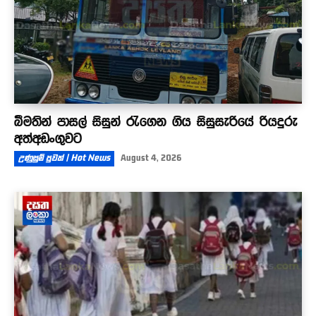
බීමතින් පාසල් සිසුන් රැගෙන ගිය සිසුසැරියේ රියදුරු
අත්අඩංගුවට
උණුසුම් පුවත් | Hot News
August 4, 2026