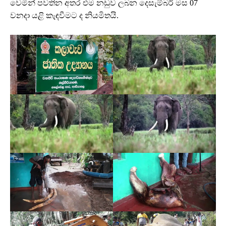
වෙමින් පවතින අතර එම නඩුව ලබන දෙසැම්බර් මස 07
වනදා යළි කැඳවීමට ද නියමිතයි.