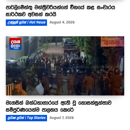
පාර්ලිමේන්තු මන්ත්‍රීවරියන්ගේ චීනයේ කළ සංචාරය
සාර්ථකව අවසන් කරයි
උණුසුම් පුවත් | Hot News
August 4, 2026
මැගසින් බන්ධනාගාරයේ ඇති වූ නොසන්සුන්තාව
සම්පූර්ණයෙන්ම පාලනය කෙරේ
ප්‍රධාන පුවත් | Top Stories
August 7, 2026