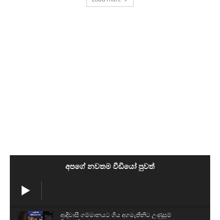
අපගේ නවතම වීඩියෝ පුවත්
ආදිවාසී ගම්මානයට ගිය අගමැතිනිට උණුසුම්