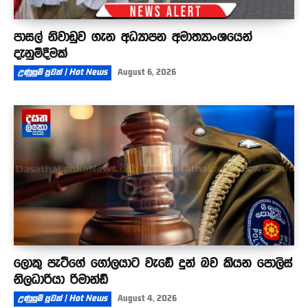
පාසල් නිවාඩුව ගැන අධ්‍යාපන අමාත්‍යාංශයෙන්
දැනුම්දීමක්
උණුසුම් පුවත් | Hot News
August 6, 2026
ලොකු පැටීගේ ගෝලයාට වැඩේ දුන් බව කියන පොලිස්
නිලධාරියා රිමාන්ඩ්
උණුසුම් පුවත් | Hot News
August 4, 2026