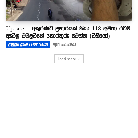
Update – අකුරණට ප්‍රහාරයක් කියා 118 අමතා රටම
ඇවිලූ මව්ලවිගේ තොරතුරු මෙන්න (වීඩියෝ)
උණුසුම් පුවත් | Hot News
April 22, 2023
Load more