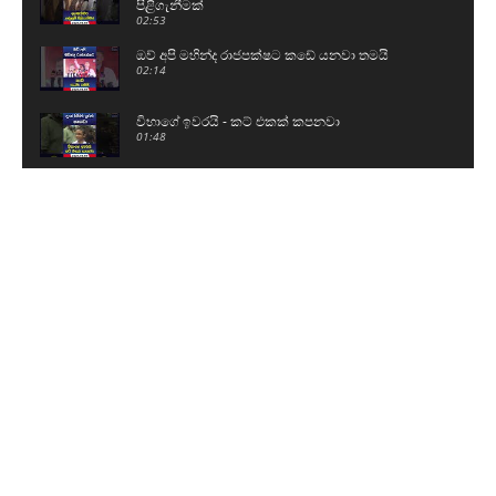
පිළිගැනීමක්
02:53
ඔව් අපි මහින්ද රාජපක්ෂට කඩේ යනවා තමයි
02:14
විභාගේ ඉවරයි - කට් එකක් කපනවා
01:48
දැන් ගිහින් O/Lවලට පාඩම් කරනවා
00:42
කොත්මලේ ජලාශයේ වාන් දොරටු විවෘත කරයි
01:07
බන්ධනාගාර ගැටුම්වල බාහිර පිටිපස්සේ
බලවේගයක්..?
06:35
නාමල්ව හිරේ දාලා අපේ සටන නවත්වන්න බෑ - මම
දඟලනවා තමයි
18:21
ඔව් අපි මහින්දට කඩේ යනවා තමයි - අපි බයියෝ
තමයි
02:37