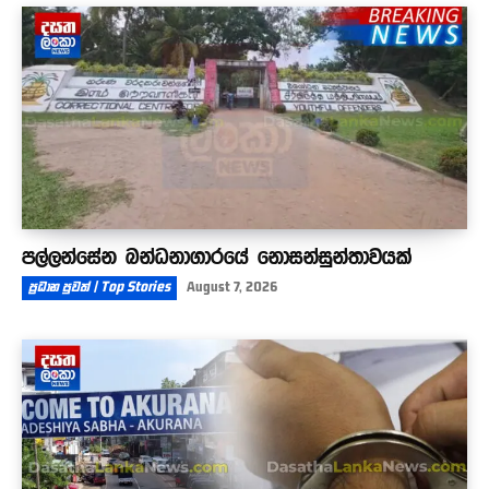
පල්ලන්සේන බන්ධනාගාරයේ නොසන්සුන්තාවයක්
ප්‍රධාන පුවත් | Top Stories
August 7, 2026