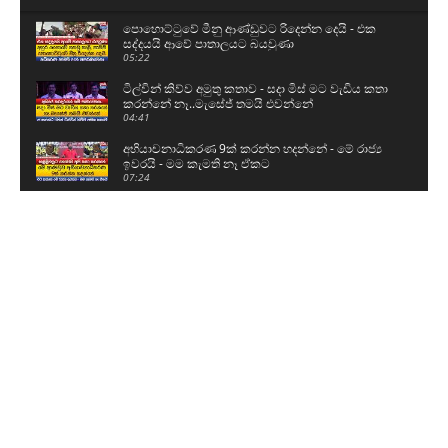
පොහොට්ටුවේ මීනු ආණ්ඩුවට රිදෙන්න දෙයි - එක
සද්දයයි ආවේ පාතාලයට බයවුණා
05:22
ටිල්වින් කිව්ව අමුතු කතාව - සදා මිස් මට වැඩිය කතා
කරන්නේ නෑ..මැසේජ් තමයි එවන්නේ
04:41
අභියාචනාධිකරණ 9ක් කරන්න හදන්නේ - මේ රාජ්‍ය
ඉවරයි - මම කැමති නෑ ඒකට
07:24
ඉස්සර හොරකම් කරපු හොරු වගේම දැන් හොරකම්
කරපු හොරුත් ඉන්නවනේ - දැන් දාන්නේ පැලැස්තර..
14:52
පොලිසියට වෙට්ටු දදා තරගෙට බයික් එකේ ගිය
තරුණයා
00:37
මීගමුව ගැටුමට සම්බන්ධන සෙට් එක නැවත්
බන්ධනාගාරයට
01:49
කුරුවිට බන්ධනාගාරයට ආ ආරක්ෂක අංශ පිටව ගිය
හැටි
02:18