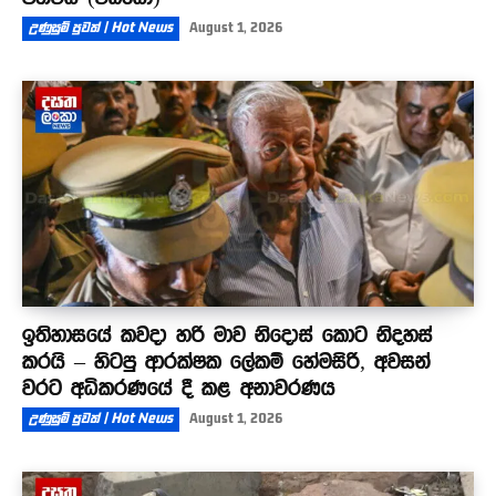
උණුසුම් පුවත් | Hot News
August 1, 2026
ඉතිහාසයේ කවදා හරි මාව නිදොස් කොට නිදහස්
කරයි – හිටපු ආරක්ෂක ලේකම් හේමසිරි, අවසන්
වරට අධිකරණයේ දී කළ අනාවරණය
උණුසුම් පුවත් | Hot News
August 1, 2026