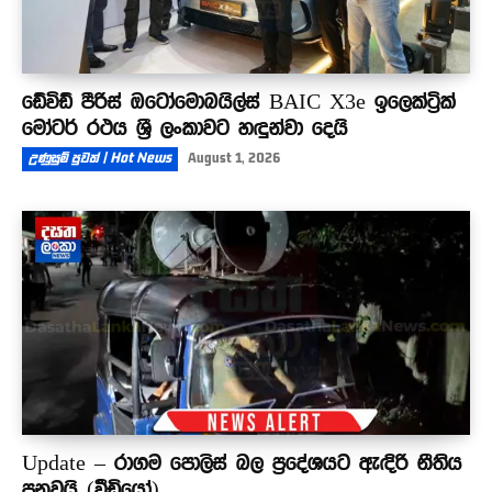
ඩේවිඩ් පීරිස් ඔටෝමොබයිල්ස් BAIC X3e ඉලෙක්ට්‍රික්
මෝටර් රථය ශ්‍රී ලංකාවට හඳුන්වා දෙයි
උණුසුම් පුවත් | Hot News
August 1, 2026
Update – රාගම පොලිස් බල ප්‍රදේශයට ඇඳිරි නීතිය
පනවයි (වීඩියෝ)