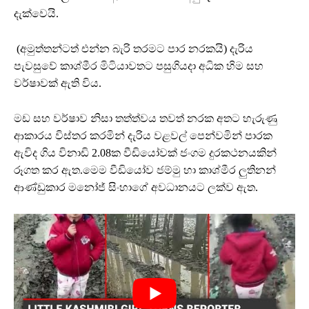
දැක්වෙයි.
(අමුත්තන්ටත් එන්න බැරි තරමට පාර නරකයි) දැරිය
පැවසුවේ කාශ්මීර මිටියාවතට පසුගියදා අධික හිම සහ
වර්ෂාවක් ඇති විය.
මඩ සහ වර්ෂාව නිසා තත්ත්වය තවත් නරක අතට හැරුණු
ආකාරය විස්තර කරමින් දැරිය වළවල් පෙන්වමින් පාරක
ඇවිද ගිය විනාඩි 2.08ක වීඩියෝවක් ජංගම දුරකථනයකින්
රූගත කර ඇත.මෙම වීඩියෝව ජම්මු හා කාශ්මීර ලුතිනන්
ආණ්ඩුකාර මනෝජ් සිංහාගේ අවධානයට ලක්ව ඇත.