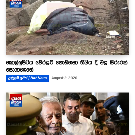
කොල්ලුපිටිය වෙරළට ගොඩගසා තිබිය දී මළ සිරුරක්
සොයාගැනේ
උණුසුම් පුවත් | Hot News
August 2, 2026