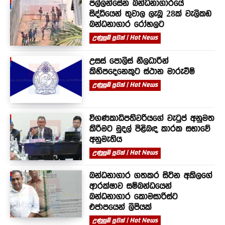
පල්ලන්සේන බන්ධනාගාරයේ
සිද්ධියෙන් තුවාල ලැබූ 28ක් වැලිකඩ
බන්ධනාගාර රෝහලට
උණුසුම් පුවත් | Hot News
උසස් පොලිස් නිලධාරීන්
කිහිපදෙනෙකුට ස්ථාන මාරුවීම්
උණුසුම් පුවත් | Hot News
විගණකාධිපතිවරියගේ වැටුප් අනුමත
කිරීමට මුදල් පිළිබඳ කාරක සභාවේ
අනුමැතිය
උණුසුම් පුවත් | Hot News
බන්ධනාගාර ගතකර සිටින අකිලගේ
ආරක්ෂාව සම්බන්ධයෙන්
බන්ධනාගාර කොමසාරිස්ට
එජාපයෙන් ලිපියක්
උණුසුම් පුවත් | Hot News