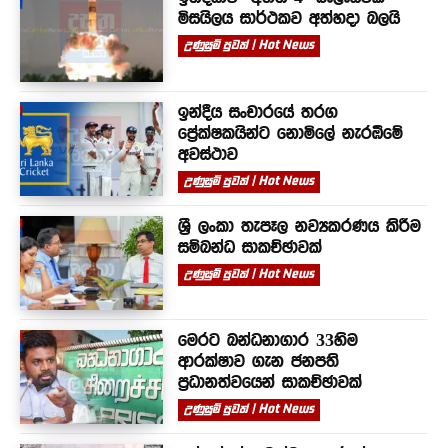
මිසයිලය සාර්ථකව අත්හදා බලයි
උණුසුම් පුවත් | Hot News
ඉන්දීය සංචාරයේ තරග
ප්‍රේක්ෂකයින්ට නොමිලේ නැරඹීමේ
අවස්ථාව
උණුසුම් පුවත් | Hot News
ශ්‍රී ලංකා තැපෑල නව්‍යකරණය කිරීම
සම්බන්ධ සාකච්ඡාවක්
උණුසුම් පුවත් | Hot News
මෙරට බන්ධනාගාර 33හිම
ආරක්ෂාව ගැන ජනපති
ප්‍රධානත්වයෙන් සාකච්ඡාවක්
උණුසුම් පුවත් | Hot News