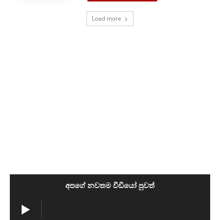
Load more
අපගේ නවතම වීඩියෝ පුවත්