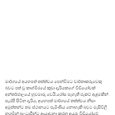
මාර්ගයේ අයහපත් තත්ත්වය පෙන්වීමට වාර්තාකරුවෙකු
බවට පත් වූ කාශ්මීරයේ කුඩා දැරියකගේ වීඩියෝවක්
අන්තර්ජාලයේ හුවමාරු වෙයි.රෝස පැහැති ජැකට් ඇඳුමකින්
සැරසී සිටින දැරිය, අයහපත් මාර්ගයේ තත්ත්වය නිසා
අමුත්තන්ට තම ස්ථානයට පැමිණිය නොහැකි බවට මැසිවිලි
නගමින් බලධාරීන්ට ආයාචනා කරන අයුරු වීඩියෝවේ