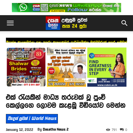
විපක්ෂ නායකවරයා සහ උතුරු නැගෙනහිර පාර්ලිමේන්තු මන්ත්‍රීවරුන් අතර හමුවක්
එක් රැයකින් මාධ්‍ය තරුවක් වූ පුංචි
කෙල්ලගෙ ලොවම කැළඹූ වීඩියෝව මෙන්න
විදෙස් පුවත් | World News
By
Dasatha News 2
January 12, 2022
791
0