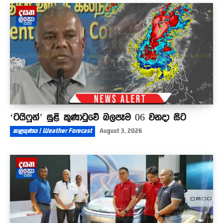
‘ටයිෆූන්’ සුළි කුණාටුවේ බලපෑම 06 වනදා සිට
කාළගුණය | Weather Forecast
August 3, 2026