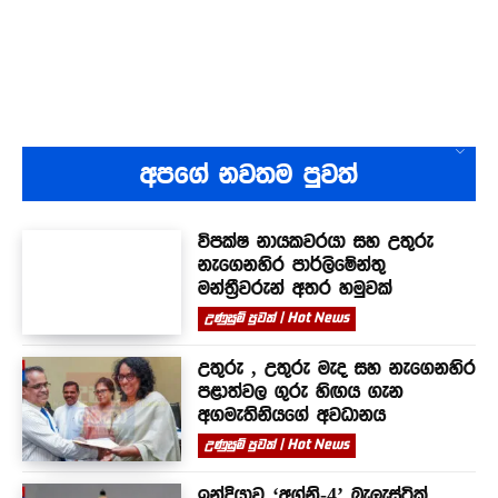
අපගේ නවතම පුවත්
විපක්ෂ නායකවරයා සහ උතුරු
නැගෙනහිර පාර්ලිමේන්තු
මන්ත්‍රීවරුන් අතර හමුවක්
උණුසුම් පුවත් | Hot News
උතුරු , උතුරු මැද සහ නැගෙනහිර
පළාත්වල ගුරු හිඟය ගැන
අගමැතිනියගේ අවධානය
උණුසුම් පුවත් | Hot News
ඉන්දියාව ‘අග්නි-4’ බැලැස්ටික්