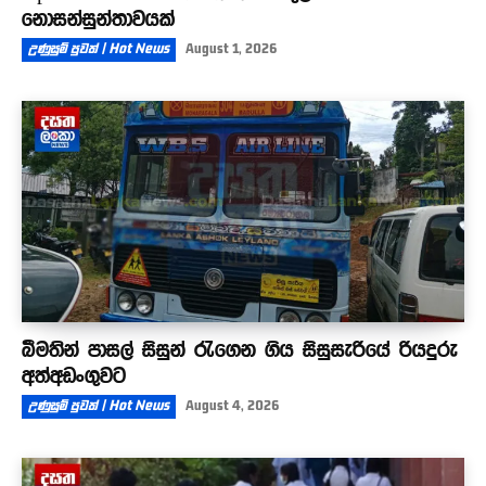
නොසන්සුන්තාවයක්
උණුසුම් පුවත් | Hot News
August 1, 2026
බීමතින් පාසල් සිසුන් රැගෙන ගිය සිසුසැරියේ රියදුරු
අත්අඩංගුවට
උණුසුම් පුවත් | Hot News
August 4, 2026