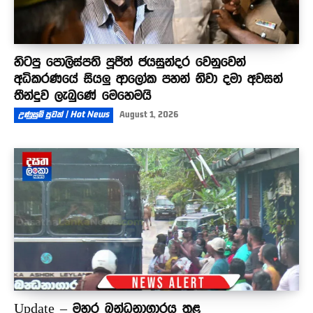
හිටපු පොලිස්පති පූජිත් ජයසුන්දර වෙනුවෙන්
අධිකරණයේ සියලු ආලෝක පහන් නිවා දමා අවසන්
තීන්දුව ලැබුණේ මෙහෙමයි
උණුසුම් පුවත් | Hot News
August 1, 2026
Update – මහර බන්ධනාගාරය තුළ