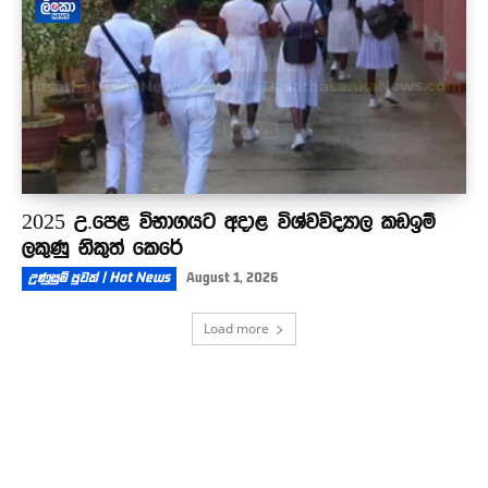
2025 උ.පෙළ විභාගයට අදාළ විශ්වවිද්‍යාල කඩඉම්
ලකුණු නිකුත් කෙරේ
උණුසුම් පුවත් | Hot News
August 1, 2026
Load more