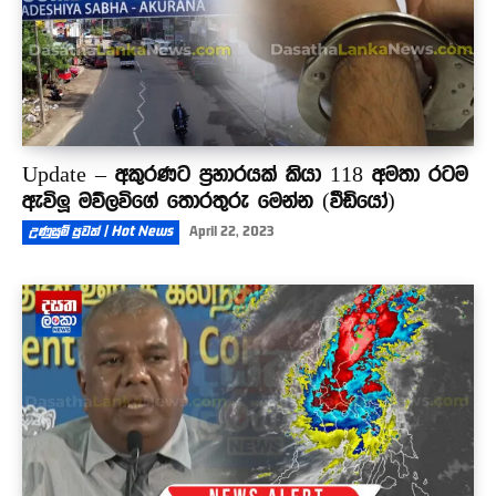
Update – අකුරණට ප්‍රහාරයක් කියා 118 අමතා රටම
ඇවිලූ මව්ලවිගේ තොරතුරු මෙන්න (වීඩියෝ)
උණුසුම් පුවත් | Hot News
April 22, 2023