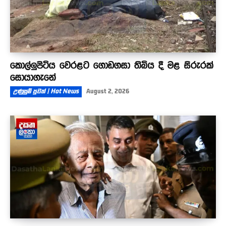
කොල්ලුපිටිය වෙරළට ගොඩගසා තිබිය දී මළ සිරුරක්
සොයාගැනේ
උණුසුම් පුවත් | Hot News
August 2, 2026