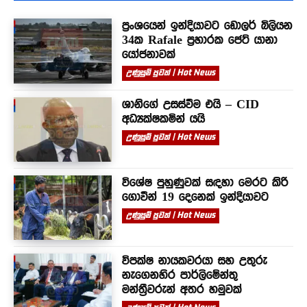
ප්‍රංශයෙන් ඉන්දියාවට ඩොලර් බිලියන
34ක Rafale ප්‍රහාරක ජෙට් යානා
යෝජනාවක්
උණුසුම් පුවත් | Hot News
ශානිගේ උසස්වීම එයි – CID
අධ්‍යක්ෂකමින් යයි
උණුසුම් පුවත් | Hot News
විශේෂ පුහුණුවක් සඳහා මෙරට කිරි
ගොවීන් 19 දෙනෙක් ඉන්දියාවට
උණුසුම් පුවත් | Hot News
විපක්ෂ නායකවරයා සහ උතුරු
නැගෙනහිර පාර්ලිමේන්තු
මන්ත්‍රීවරුන් අතර හමුවක්