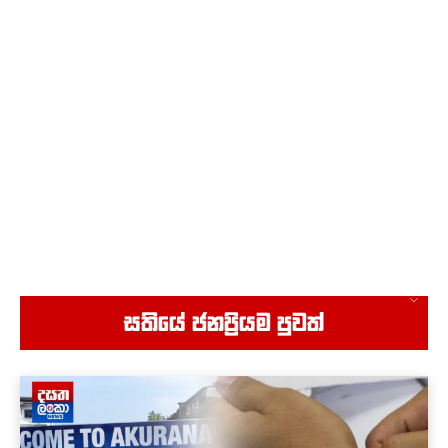
පල්ලන්සේන බන්ධනාගාරය ඥාතීන් ඇවිත් උණුසුම්
තත්ත්වයක් - හිඟාකන්නද කියන්නේ ?එකෙක්වත්
යන්න එපා
05:24
ගැම්මට අධිකරණයට පැමිණි චින මල්ලිට වෙච්ච දේ
බලන්නකෝ - මොකක්ද ඒ බිමට වැටුණේ ?
01:19
ශිරාණි බණ්ඩාරනායක ගෙදර යවලා අවුරුදු දෙකෙන්
මහින්ද ගෙදර ගියා - ග#න ගැ#ල්ලට ඉඩ දෙන්න එපා
15:40
පොහොට්ටුවේ මීනු ආණ්ඩුවට රිදෙන්න දෙයි - එක
සද්දයයි ආවේ පාතාලයට බයවුණා
05:22
ටිල්වින් කිව්ව අමුතු කතාව - සදා මිස් මට වැඩිය කතා
කරන්නේ නෑ..මැසේජ් තමයි එවන්නේ
04:41
අභියාචනාධිකරණ 9ක් කරන්න හදන්නේ - මේ රාජ්‍ය
සතියේ ජනප්‍රියම පුවත්
ඉවරයි - මම කැමති නෑ ඒකට
07:24
ඉස්සර හොරකම් කරපු හොරු වගේම දැන් හොරකම්
කරපු හොරුත් ඉන්නවනේ - දැන් දාන්නේ පැලැස්තර..
14:52