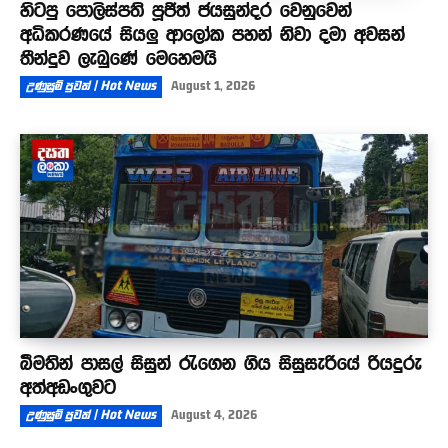
හිටපු පොලිස්පති පූජිත් ජයසුන්දර වෙනුවෙන්
අධිකරණයේ සියලු ආලෝක පහන් නිවා දමා අවසන්
තීන්දුව ලැබුණේ මෙහෙමයි
උණුසුම් පුවත් | Hot News
August 1, 2026
බීමතින් පාසල් සිසුන් රැගෙන ගිය සිසුසැරියේ රියදුරු
අත්අඩංගුවට
උණුසුම් පුවත් | Hot News
August 4, 2026