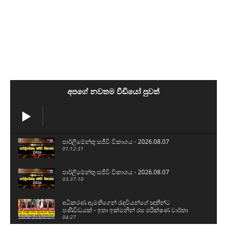
අපගේ නවතම වීඩියෝ පුවත්
පාර්ලිමේන්තු සජීවි විකාශය - 2026.08.07
01:12:31
පාර්ලිමේන්තු සජීවි විකාශය - 2026.08.07
03:37:10
අධිකරණ ඇමතිගෙන් රැඳවියන්ගේ ඥාතීන්ට
පණිවිඩයක් - ඉතා ඉක්මනින් රස පරීක්ෂණ වාර්තා
දෙනවා
04:27