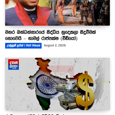
මහර බන්ධන්ගාරයේ සිද්ධිය හුදෙකලා සිදුවීමක්
නොවෙයි – නාමල් රාජපක්ෂ (වීඩියෝ)
උණුසුම් පුවත් | Hot News
August 2, 2026