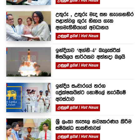
උණුසුම් පුවත් | Hot News
උතුරු , උතුරු මැද සහ නැගෙනහිර
පළාත්වල ගුරු හිඟය ගැන
අගමැතිනියගේ අවධානය
උණුසුම් පුවත් | Hot News
ඉන්දියාව ‘අග්නි-4’ බැලැස්ටික්
මිසයිලය සාර්ථකව අත්හදා බලයි
උණුසුම් පුවත් | Hot News
ඉන්දීය සංචාරයේ තරග
ප්‍රේක්ෂකයින්ට නොමිලේ නැරඹීමේ
අවස්ථාව
උණුසුම් පුවත් | Hot News
ශ්‍රී ලංකා තැපෑල නව්‍යකරණය කිරීම
සම්බන්ධ සාකච්ඡාවක්
උණුසුම් පුවත් | Hot News