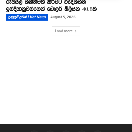
රුපියල ශක්තිමත් කිරීමට විදේශගත
ඉන්දියානුවන්ගෙන් ඩොලර් බිලියන 40.8ක්
උණුසුම් පුවත් | Hot News
August 5, 2026
Load more