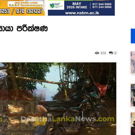
සොයා පරීක්ෂණ
616
0