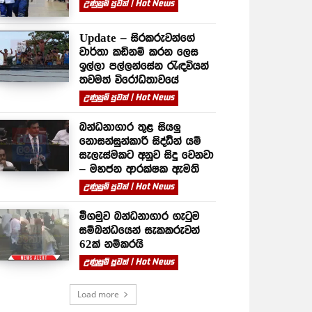
උණුසුම් පුවත් | Hot News
Update – සිරකරුවන්⁣ගේ
වාර්තා කඩිනම් කරන ලෙස
ඉල්ලා පල්ලන්සේන රැඳවියන්
තවමත් විරෝධතාවයේ
උණුසුම් පුවත් | Hot News
බන්ධනාගාර තුළ සියලු
නොසන්සුන්කාරී සිද්ධීන් යම්
සැලැස්මකට අනුව සිදු වෙනවා
– මහජන ආරක්ෂක ඇමති
උණුසුම් පුවත් | Hot News
මීගමුව බන්ධනාගාර ගැටුම
සම්බන්ධයෙන් සැකකරුවන්
62ක් නම්කරයි
උණුසුම් පුවත් | Hot News
Load more