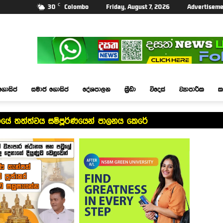
C
30
Colombo
Friday, August 7, 2026
Advertiseme
ගොසිප්
සමාජ ගොසිප්
දේශපාලන
ක්‍රීඩා
විදෙස්
ව්‍යාපාරික
ක
යේ තත්ත්වය සම්පූර්ණයෙන් පාලනය කෙරේ