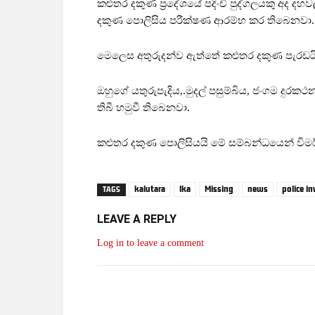
කළුතර දකුණ ප්‍රදේශයේ පදිංචි පුද්ගලයකු අද ද
දකුණ පොලිසිය පරීක්ෂණ ආරම්භ කර තිබෙනවා.
මෙලෙස අතුරුදන්ව ඇත්තේ කළුතර දකුණ පැරඩයිස් ගේ
ඔහුගේ යතුරුපැදිය,.මුදල් පසුම්බිය, ජංගම
තිබී හමුවී තිබෙනවා.
කළුතර දකුණ පොලිසියයි මේ සම්බන්ධයෙන් විමර
kalutara
lka
Missing
news
police i
TAGS
LEAVE A REPLY
Log in to leave a comment