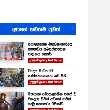
All
අපගේ නවතම පුවත්
පල්ලන්සේන බන්ධනාගාරයේ
තත්ත්වය සම්පූර්ණයෙන්
පාලනය කෙරේ
උණුසුම් පුවත් | Hot News
විදෙස් මාධ්‍යයට
පාකිස්තානයෙන් නව සීමා
උණුසුම් පුවත් | Hot News
මත්පැන් බෝතලයකින් පහර දී
එක්දරු මවක් අවසන් ගමන්
යැවූ සැකකරු රිමාන්ඩ්