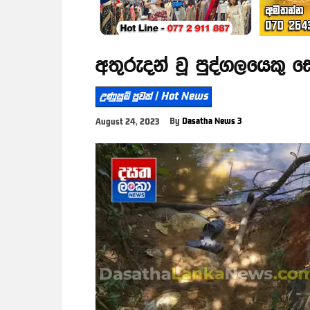
අතුරුදන් වූ පුද්ගලයෙකු 
උණුසුම් පුවත් | Hot News
By
Dasatha News 3
August 24, 2023