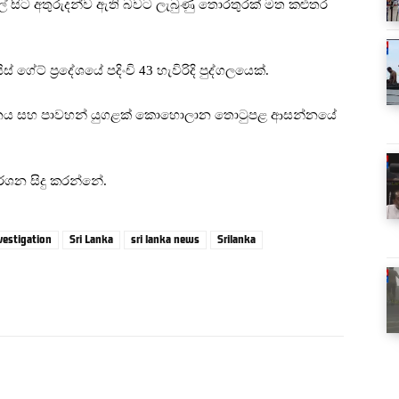
හවල් සිට අතුරුදන්ව ඇති බවට ලැබුණු තොරතුරක් මත කළුතර
ට් ප්‍රදේශයේ පදිංචි 43 හැවිරිදි පුද්ගලයෙක්.
 දුරකථනය සහ පාවහන් යුගළක් කොහොලාන තොටුපළ ආසන්නයේ
්ශන සිදු කරන්නේ.
nvestigation
Sri Lanka
sri lanka news
Srilanka