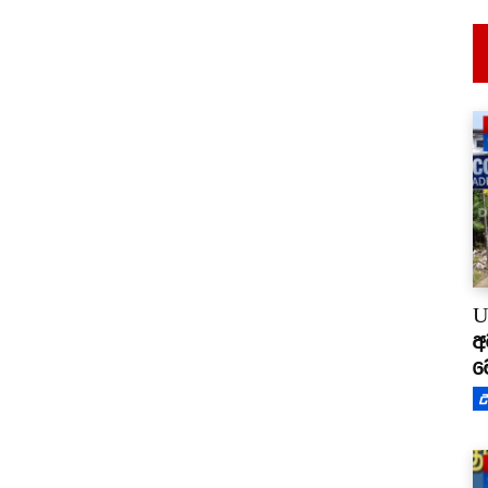
U
අ
ම
උ