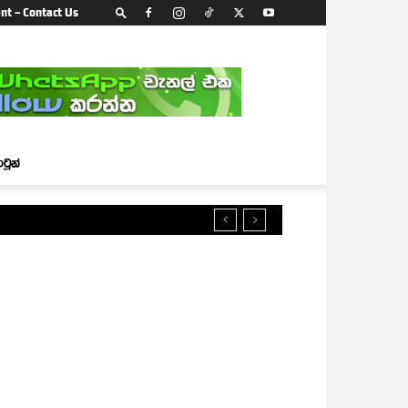
nt – Contact Us
ාටූන්