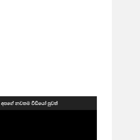
අපගේ නවතම වීඩියෝ පුවත්