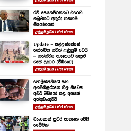
උණුසුම් පුවත් | Hot News
රවි සෙනෙවිරත්නට එරෙහි
නඩුවකට අතුරු තහනම්
නියෝගයක්
උණුසුම් පුවත් | Hot News
Update – පල්ලන්සේනේ
තත්ත්වය තවත් උණුසුම් වෙයි
– තත්ත්වය පාලනයට කඳුළු
ගෑස් ප්‍රහාර (වීඩියෝ)
උණුසුම් පුවත් | Hot News
පොලිස්පතිගේ සහ
අගවිනිසුරුගේ නිල නිවෙස්
අවට වීඩියෝ කළ අයෙක්
අත්අඩංගුවට
උණුසුම් පුවත් | Hot News
බැංකොක් නුවර පාසලක වෙඩි
තැබීමක්