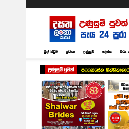
Dasatha
Lanka
News
මුල් පිටුව
ප්‍රධාන
උණුසුම්
දේශීය
තරු 
උණුසුම් පුවත්
පල්ලන්සේන බන්ධනාගාර