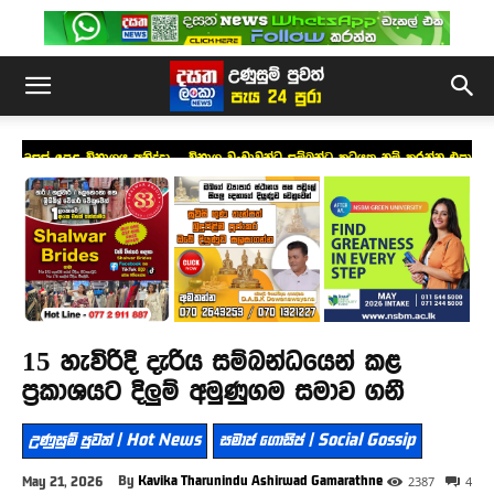
උසස් පෙළ විභාගය අනිද්දා – විභාග වංචාවන්ට සම්බන්ධ කටයුතු නම් කරන්න එපා
!
15 හැවිරිදි දැරිය සම්බන්ධයෙන් කළ
ප්‍රකාශයට දිලුම් අමුණුගම සමාව ගනී
උණුසුම් පුවත් | Hot News
සමාජ ගොසිප් | Social Gossip
By
Kavika Tharunindu Ashirwad Gamarathne
May 21, 2026
2387
4