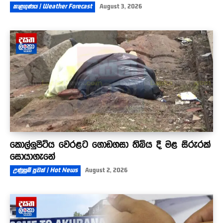
කාළගුණය | Weather Forecast
August 3, 2026
කොල්ලුපිටිය වෙරළට ගොඩගසා තිබිය දී මළ සිරුරක්
සොයාගැනේ
උණුසුම් පුවත් | Hot News
August 2, 2026