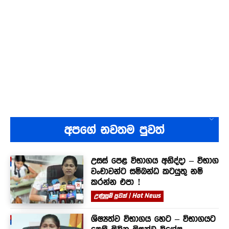
අපගේ නවතම පුවත්
උසස් පෙළ විභාගය අනිද්දා – විභාග
වංචාවන්ට සම්බන්ධ කටයුතු නම්
කරන්න එපා !
උණුසුම් පුවත් | Hot News
ශිෂ්‍යත්ව විභාගය හෙට – විභාගයට