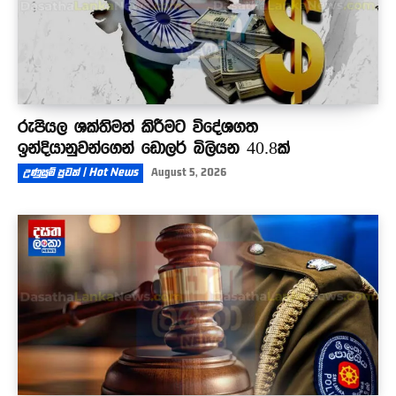
රුපියල ශක්තිමත් කිරීමට විදේශගත
ඉන්දියානුවන්ගෙන් ඩොලර් බිලියන 40.8ක්
උණුසුම් පුවත් | Hot News
August 5, 2026