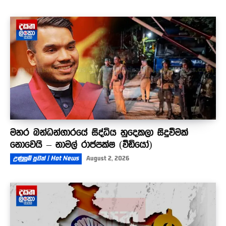
මහර බන්ධන්ගාරයේ සිද්ධිය හුදෙකලා සිදුවීමක්
නොවෙයි – නාමල් රාජපක්ෂ (වීඩියෝ)
උණුසුම් පුවත් | Hot News
August 2, 2026