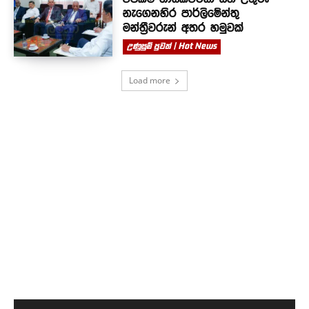
නැගෙනහිර පාර්ලිමේන්තු
මන්ත්‍රීවරුන් අතර හමුවක්
උණුසුම් පුවත් | Hot News
Load more