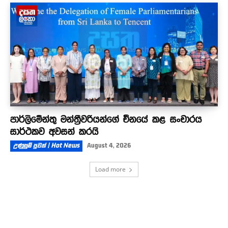
පාර්ලිමේන්තු මන්ත්‍රීවරියන්ගේ චීනයේ කළ සංචාරය
සාර්ථකව අවසන් කරයි
උණුසුම් පුවත් | Hot News
August 4, 2026
Load more