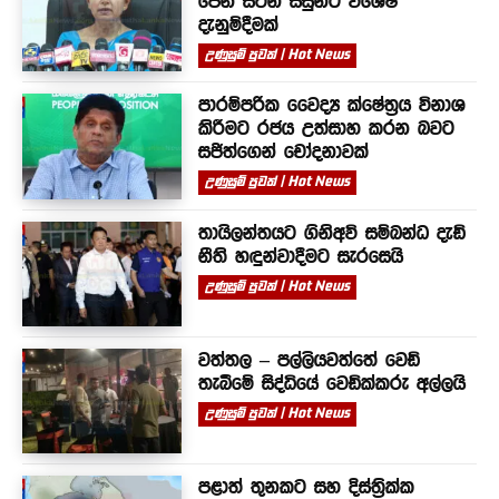
පෙනී සිටින සිසුන්ට විශේෂ
දැනුම්දීමක්
උණුසුම් පුවත් | Hot News
පාරම්පරික වෛද්‍ය ක්ෂේත්‍රය විනාශ
කිරීමට රජය උත්සාහ කරන බවට
සජිත්ගෙන් චෝදනාවක්
උණුසුම් පුවත් | Hot News
තායිලන්තයට ගිනිඅවි සම්බන්ධ දැඩි
නීති හඳුන්වාදීමට සැරසෙයි
උණුසුම් පුවත් | Hot News
වත්තල – පල්ලියවත්තේ වෙඩි
තැබීමේ සිද්ධියේ වෙඩික්කරු අල්ලයි
උණුසුම් පුවත් | Hot News
පළාත් තුනකට සහ දිස්ත්‍රික්ක