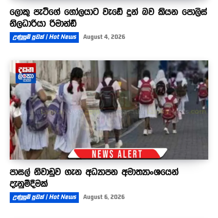
ලොකු පැටීගේ ගෝලයාට වැඩේ දුන් බව කියන පොලිස්
නිලධාරියා රිමාන්ඩ්
උණුසුම් පුවත් | Hot News
August 4, 2026
පාසල් නිවාඩුව ගැන අධ්‍යාපන අමාත්‍යාංශයෙන්
දැනුම්දීමක්
උණුසුම් පුවත් | Hot News
August 6, 2026