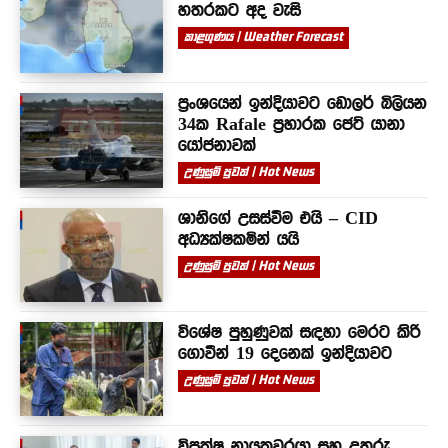
හතරකට අද වැසි
කාළගුණය | Weather Forecast
ප්‍රංශයෙන් ඉන්දියාවට ඩොලර් බිලියන
34ක Rafale ප්‍රහාරක ජෙට් යානා
යෝජනාවක්
උණුසුම් පුවත් | Hot News
ශානිගේ උසස්වීම එයි – CID
අධ්‍යක්ෂකමින් යයි
උණුසුම් පුවත් | Hot News
විශේෂ පුහුණුවක් සඳහා මෙරට කිරි
ගොවීන් 19 දෙනෙක් ඉන්දියාවට
උණුසුම් පුවත් | Hot News
විපක්ෂ නායකවරයා සහ උතුරු