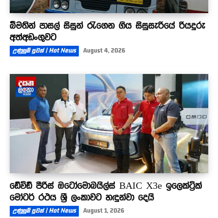
බීමතින් පාසල් සිසුන් රැගෙන ගිය සිසුසැරියේ රියදුරු
අත්අඩංගුවට
උණුසුම් පුවත් | Hot News
August 4, 2026
ඩේවිඩ් පීරිස් ඔටෝමොබයිල්ස් BAIC X3e ඉලෙක්ට්‍රික්
මෝටර් රථය ශ්‍රී ලංකාවට හඳුන්වා දෙයි
උණුසුම් පුවත් | Hot News
August 1, 2026