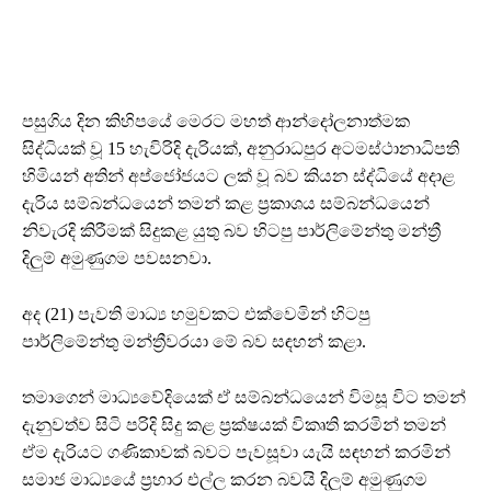
පසුගිය දින කිහිපයේ මෙරට මහත් ආන්දෝලනාත්මක
සිද්ධියක් වූ 15 හැවිරිදි දැරියක්, අනුරාධපුර අටමස්ථානාධිපති
හිමියන් අතින් අප්ජෝජයට ලක් වූ බව කියන ස්ද්ධියේ අදාළ
දැරිය සම්බන්ධයෙන් තමන් කළ ප්‍රකාශය සම්බන්ධයෙන්
නිවැරදි කිරීමක් සිදුකළ යුතු බව හිටපු පාර්ලිමේන්තු මන්ත්‍රී
දිලුම් අමුණුගම පවසනවා.
අද (21) පැවති මාධ්‍ය හමුවකට එක්වෙමින් හිටපු
පාර්ලිමේන්තු මන්ත්‍රීවරයා මේ බව සඳහන් කළා.
තමාගෙන් මාධ්‍යවේදියෙක් ඒ සම්බන්ධයෙන් විමසූ විට තමන්
දැනුවත්ව සිටි පරිදි සිදු කළ ප්‍රක්ෂයක් විකෘති කරමින් තමන්
ඒම දැරියට ගණිකාවක් බවට පැවසූවා යැයි සඳහන් කරමින්
සමාජ මාධ්‍යයේ ප්‍රහාර එල්ල කරන බවයි දිලුම් අමුණුගම