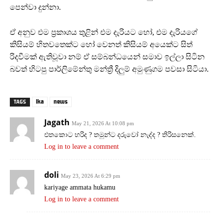
පෙන්වා දුන්නා.
ඒ අනුව එම ප්‍රකාශය තුළින් එම දැරියට හෝ, එම දැරියගේ
කිසියම් හිතවතෙක්ට හෝ වෙනත් කිසියම් අයෙක්ට සිත්
රිදවීමක් ඇතිවූවා නම් ඒ සම්බන්ධයෙන් සමාව ඉල්ලා සිටින
බවත් හිටපු පාර්ලිමේන්තු මන්ත්‍රී දිලුම් අමුණුගම පවසා සිටියා.
lka
news
TAGS
Jagath
May 21, 2026 At 10:08 pm
එතකොට හරිද ? තමුන්ට දරුවෝ නැද්ද ? තිරිසනෙක්.
Log in to leave a comment
doli
May 23, 2026 At 6:29 pm
kariyage ammata hukamu
Log in to leave a comment