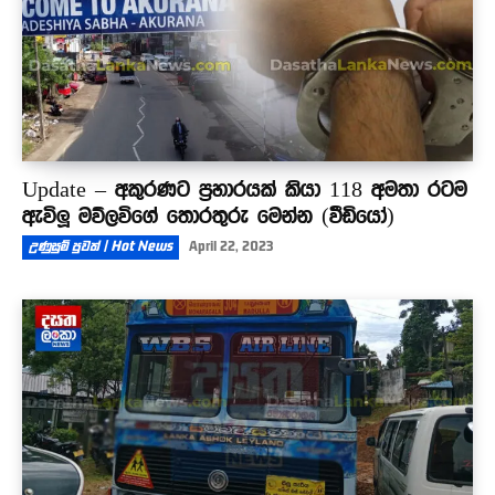
Update – අකුරණට ප්‍රහාරයක් කියා 118 අමතා රටම
ඇවිලූ මව්ලවිගේ තොරතුරු මෙන්න (වීඩියෝ)
උණුසුම් පුවත් | Hot News
April 22, 2023