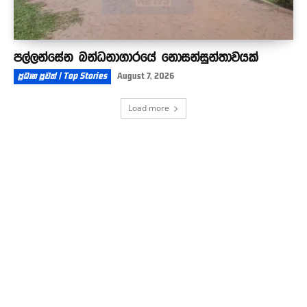
පල්ලන්සේන බන්ධනාගාරයේ නොසන්සුන්තාවයක්
ප්‍රධාන පුවත් | Top Stories
August 7, 2026
Load more