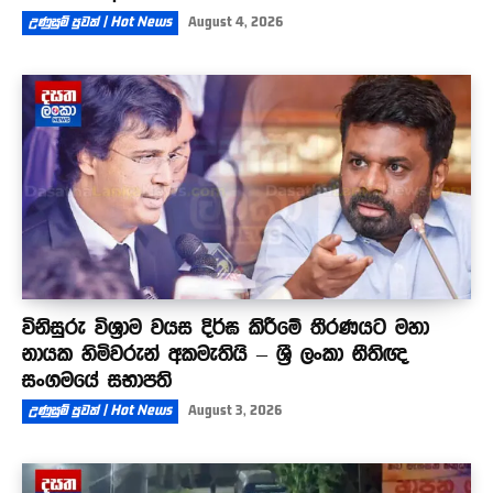
උණුසුම් පුවත් | Hot News
August 4, 2026
විනිසුරු විශ්‍රාම වයස දිර්ඝ කිරීමේ තීරණයට මහා
නායක හිමිවරුන් අකමැතියි – ශ්‍රී ලංකා නීතිඥ
සංගමයේ සභාපති
උණුසුම් පුවත් | Hot News
August 3, 2026