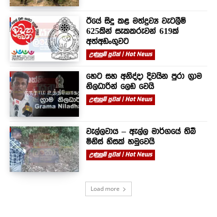
ඊයේ සිදු කළ මත්ද්‍රව්‍ය වැටලීම්
625කින් සැකකරුවන් 619ක්
අත්අඩංගුවට
උණුසුම් පුවත් | Hot News
හෙට සහ අනිද්දා දිවයින පුරා ග්‍රාම
නිලධාරින් ලෙඩ වෙයි
උණුසුම් පුවත් | Hot News
වැල්ලවාය – ඇල්ල මාර්ගයේ තිබී
මිනිස් හිසක් හමුවෙයි
උණුසුම් පුවත් | Hot News
Load more