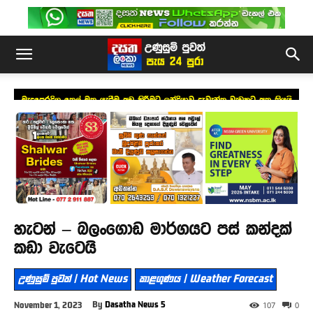
මැදපෙරදිග තෙල් මත යැපීම අඩු කිරීමට ඉන්දියාව දැවැන්ත වැඩකට අත තියයි
හැටන් – බලංගොඩ මාර්ගයට පස් කන්දක්
කඩා වැටෙයි
උණුසුම් පුවත් | Hot News
කාළගුණය | Weather Forecast
By
Dasatha News 5
November 1, 2023
107
0