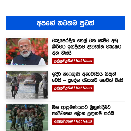
අපගේ නවතම පුවත්
මැදපෙරදිග තෙල් මත යැපීම අඩු
කිරීමට ඉන්දියාව දැවැන්ත වැඩකට
අත තියයි
උණුසුම් පුවත් | Hot News
ඉදිරි කාලගුණ අනාවැකිය නිකුත්
වෙයි – ප්‍රදේශ රැසකට හෙටත් වැසි
උණුසුම් පුවත් | Hot News
චීන ආක්‍රමණයකට මුහුණදීමට
තායිවානය ඩ්‍රෝන සූදානම් කරයි
උණුසුම් පුවත් | Hot News