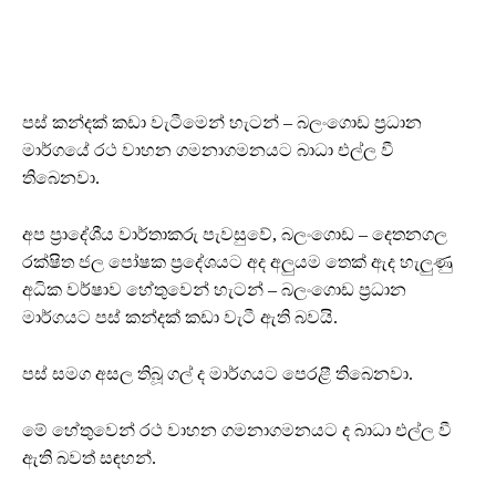
පස් කන්දක් කඩා වැටීමෙන් හැටන් – බලංගොඩ ප්‍රධාන
මාර්ගයේ රථ වාහන ගමනාගමනයට බාධා එල්ල වී
තිබෙනවා.
අප ප්‍රාදේශීය වාර්තාකරු පැවසුවේ, බලංගොඩ – දෙතනගල
රක්ෂිත ජල පෝෂක ප්‍රදේශයට අද අලුයම තෙක් ඇද හැලුණු
අධික වර්ෂාව හේතුවෙන් හැටන් – බලංගොඩ ප්‍රධාන
මාර්ගයට පස් කන්දක් කඩා වැටී ඇති බවයි.
පස් සමග අසල තිබූ ගල් ද මාර්ගයට පෙරළී තිබෙනවා.
මේ හේතුවෙන් රථ වාහන ගමනාගමනයට ද බාධා එල්ල වී
ඇති බවත් සඳහන්.