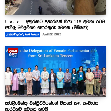
Update – අකුරණට ප්‍රහාරයක් කියා 118 අමතා රටම
ඇවිලූ මව්ලවිගේ තොරතුරු මෙන්න (වීඩියෝ)
උණුසුම් පුවත් | Hot News
April 22, 2023
පාර්ලිමේන්තු මන්ත්‍රීවරියන්ගේ චීනයේ කළ සංචාරය
සාර්ථකව අවසන් කරයි