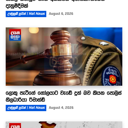
දැනුම්දීමක්
උණුසුම් පුවත් | Hot News
August 6, 2026
ලොකු පැටීගේ ගෝලයාට වැඩේ දුන් බව කියන පොලිස්
නිලධාරියා රිමාන්ඩ්
උණුසුම් පුවත් | Hot News
August 4, 2026