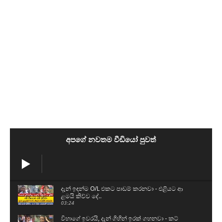
අපගේ නවතම වීඩියෝ පුවත්
දැන් ඉඳන්ම O/L එකට පාඩම් කරනවා - එළියට ආ
ළමයි කිව්ව දේ..
03:24
විභාගේ ඉවරයි, දැන් ගිහින් ඉරක් ගහනවා - කට්