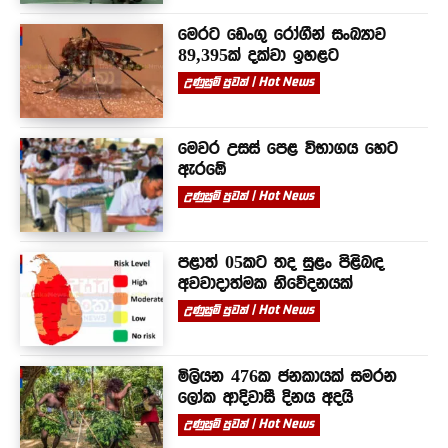
මෙරට ඩෙංගු රෝගීන් සංඛ්‍යාව
89,395ක් දක්වා ඉහළට
උණුසුම් පුවත් | Hot News
මෙවර උසස් පෙළ විභාගය හෙට
ඇරඹේ
උණුසුම් පුවත් | Hot News
පළාත් 05කට තද සුළං පිළිබඳ
අවවාදාත්මක නිවේදනයක්
උණුසුම් පුවත් | Hot News
මිලියන 476ක ජනකායක් සමරන
ලෝක ආදිවාසී දිනය අදයි
උණුසුම් පුවත් | Hot News