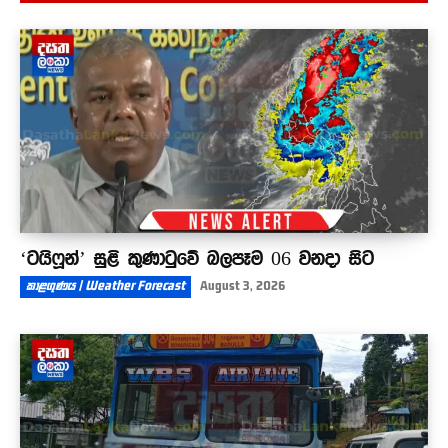
5 වසරේ ශිෂ්‍යත්වය නැතිකරන්න එපා - මේ වගේ
විභාග තියන්න ඕනේ
01:26
‘ටයිෆූන්’ සුළි කුණාටුවේ බලපෑම 06 වනදා සිට
කාළගුණය | Weather Forecast
August 3, 2026