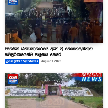
මැගසින් බන්ධනාගාරයේ ඇති වූ නොසන්සුන්තාව
සම්පූර්ණයෙන්ම පාලනය කෙරේ
ප්‍රධාන පුවත් | Top Stories
August 7, 2026