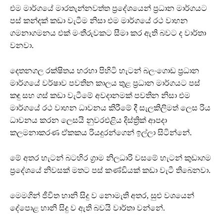
එම මාර්ගයේ මාරතැන්නවත්ත ප්‍රදේශයෙන් ප්‍රධාන මාර්ගයට
පස් කන්දක් කඩා වැටීම නිසා එම මාර්ගයේ රථ වාහන
ගමනාගමනය එක් මංතීරුවකට සීමා කර ඇති බවට ද වාර්තා
වනවා.
දෙතනගල රක්ෂිතය හරහා පිහිටි හැටන් බලංගොඩ ප්‍රධාන
මාර්ගයේ වර්ෂාව පවතින කාලය තුළ ප්‍රධාන මාර්ගයට පස්
කඳු සහ ගස් කඩා වැටීමේ අවදානමක් පවතින නිසා එම
මාර්ගයේ රථ වාහන ධාවනය කිරීමේ දී සැලකිලිමත් ලෙස රිය
ධාවනය කරන ලෙසයි නුවරඑළිය දිස්ත්‍රික් ආපදා
කලමනාකරණ ඒකකය රියදුරන්ගෙන් ඉල්ලා සිටින්නේ.
මේ අතර හැටන් බටහිර ග්‍රාම නිලධාරි වසමේ හැටන් කුඩාගම
ප්‍රදේශයේ නිවසක් මතට පස් කණ්ඩියක් කඩා වැටී තිබෙනවා.
මෙමගින් ජීවිත හානි සිදු ව නොමැති අතර, සුළු වශයෙන්
දේපොළ හානි සිදු ව ඇති බවයි වාර්තා වන්නේ.