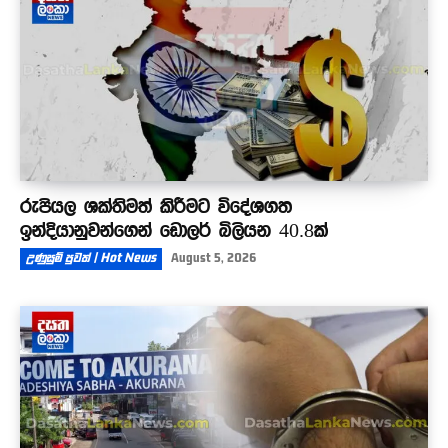
රුපියල ශක්තිමත් කිරීමට විදේශගත
ඉන්දියානුවන්ගෙන් ඩොලර් බිලියන 40.8ක්
උණුසුම් පුවත් | Hot News
August 5, 2026