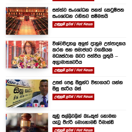
සත්ත්ව සංශෝධන පනත් කෙටුම්පත
සංශෝධන රහිතව සම්මතයි
උණුසුම් පුවත් | Hot News
විශ්වවිද්‍යාල අලුත් දැනුම උත්පාදනය
කරන සහ සමාජයට වගකියන
මධ්‍යස්ථාන බවට පත්විය යුතුයි –
අග්‍රාමාත්‍යවරිය
උණුසුම් පුවත් | Hot News
උසස් පෙළ සිසුන්ට විභාගයට යන්න
සිසු සැරිය බස්
උණුසුම් පුවත් | Hot News
කුඩු සල්ලිවලින් බැංකුත් නොමඟ
යැවූ ජිෆ්රි මොහොමඩ් රිමාන්ඩ්
උණුසුම් පුවත් | Hot News