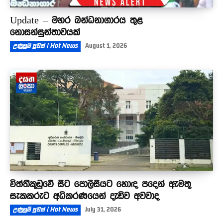
Update – මහර බන්ධනාගාරය තුළ
නොසන්සුන්තාවයක්
උණුසුම් පුවත් | Hot News
August 1, 2026
විත්තිකූඩුවේ සිට පොලිසියට හොඳ පදෙන් ඇමතූ
සැකකරුට අධිකරණයෙන් දැඩිව අවවාද
උණුසුම් පුවත් | Hot News
July 31, 2026