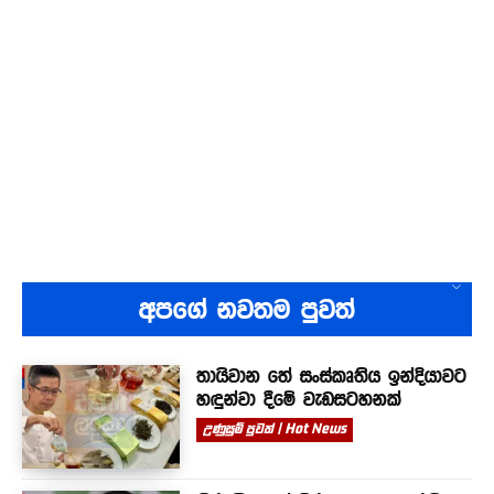
අපගේ නවතම පුවත්
තායිවාන තේ සංස්කෘතිය ඉන්දියාවට
හඳුන්වා දීමේ වැඩසටහනක්
උණුසුම් පුවත් | Hot News