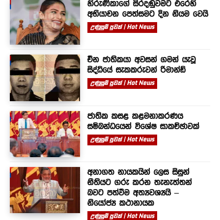
හිරුණිකාගේ සිරදඬුවමට එරෙහි
අභියාචන පෙත්සමට දින නියම වෙයි
උණුසුම් පුවත් | Hot News
චීන ජාතිකයා අවසන් ගමන් යැවූ
සිද්ධියේ සැකකරුවන් රිමාන්ඩ්
උණුසුම් පුවත් | Hot News
ජාතික කසළ කළමනාකරණය
සම්බන්ධයෙන් විශේෂ සාකච්ඡාවක්
උණුසුම් පුවත් | Hot News
අනාගත නායකයින් ලෙස සිසුන්
නීතියට ගරු කරන තැනැත්තන්
බවට පත්වීම අත්‍යවශ්‍යයි –
නියෝජ්‍ය කථානායක
උණුසුම් පුවත් | Hot News