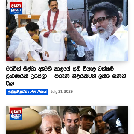
මර්වින් සිල්වා ඇමති කාලයේ අති විශාල වත්කම්
ප්‍රමාණයක් උපයලා – තරුණ නිළියකටත් ලක්ෂ ගණන්
දීලා
උණුසුම් පුවත් | Hot News
July 31, 2026