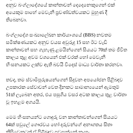
අනුව බංග්ලාදේශයේ කාන්තාවන් දෙදෙනෙකුගෙන් එක්
අයෙකුම පාහේ මෙවැනි ප්‍රචණ්ඩත්වයකට මුහුණ දී
තිබෙනවා.
බංග්ලාදේශ සංඛ්‍යාලේඛන කාර්යාංශයේ (BBS) නවතම
සමීක්ෂණයකට අනුව වයස අවුරුදු 15 සහ ඊට වැඩි
කාන්තාවන් සහ ගැහැණු ළමයින්ගෙන් සියයට 70ක් තම ජීවිත
කාලය තුළ අවම වශයෙන් එක් වරක් හෝ මෙවැනි
හිංසනයකට ලක්ව ඇති බවයි විදෙස් මාධ්‍ය වාර්තා කරනවා.
තවද, තම ස්වාමිපුරුෂයන්ගෙන් සිදුවන අපයෝජන පිළිබඳව
උපකාරක සේවාවන් වෙත දිනකට සාමාන්‍යයෙන් ඇමතුම්
51ක් ලැබෙන අතර, එය පසුගිය වසර අටක කාලය තුළ වාර්තා
වූ ඉහළම අගයයි.
මෙම හිංසනයන්ට ගොදුරු වන කාන්තාවන්ගෙන් සියයට
64ක් පවුලේ ගෞරවය හෝ දරුවන්ගේ අනාගතය සිතා
කිසිවෙකුටත් ඒ පිළිබඳව පවසන්නේ නැහැ.