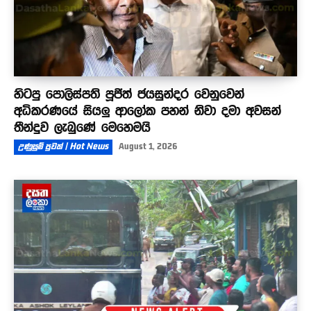
හිටපු පොලිස්පති පූජිත් ජයසුන්දර වෙනුවෙන්
අධිකරණයේ සියලු ආලෝක පහන් නිවා දමා අවසන්
තීන්දුව ලැබුණේ මෙහෙමයි
උණුසුම් පුවත් | Hot News
August 1, 2026