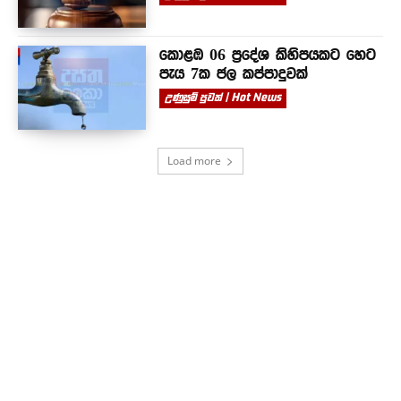
කොළඹ 06 ප්‍රදේශ කිහිපයකට හෙට
පැය 7ක ජල කප්පාදුවක්
උණුසුම් පුවත් | Hot News
Load more