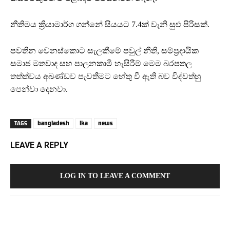
නීතිමය ක්‍රියාමාර්ග ගන්නේ සියයට 7.4ක් වැනි සුළු පිරිසක්.
පවතින වෙනස්කොට සැලකීමේ පවුල් නීති, සම්ප්‍රදායික
සමාජ මතවාද සහ පාලනකාමී හැසිරීම් මෙම බරපතල
තත්ත්වය අඛණ්ඩව පැවතීමට හේතු වී ඇති බව විද්වත්හු
පෙන්වා දෙනවා.
bangladesh
lka
news
TAGS
LEAVE A REPLY
LOG IN TO LEAVE A COMMENT