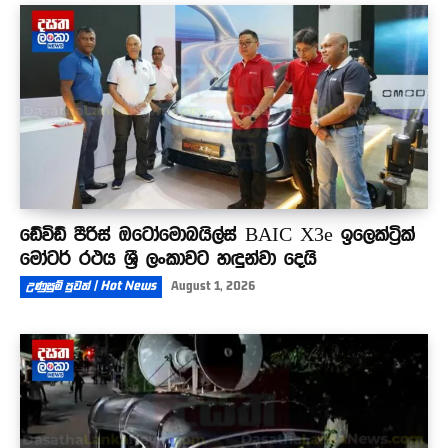
ඩේවිඩ් පීරිස් ඔටෝමොබයිල්ස් BAIC X3e ඉලෙක්ට්‍රික්
මෝටර් රථය ශ්‍රී ලංකාවට හඳුන්වා දෙයි
උණුසුම් පුවත් | Hot News
August 1, 2026