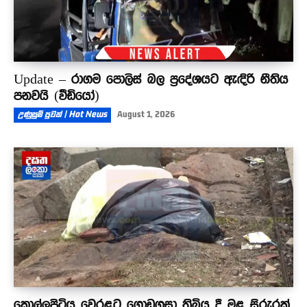
Update – රාගම පොලිස් බල ප්‍රදේශයට ඇඳිරි නීතිය
පනවයි (වීඩියෝ)
උණුසුම් පුවත් | Hot News
August 1, 2026
කොල්ලුපිටිය වෙරළට ගොඩගසා තිබිය දී මළ සිරුරක්