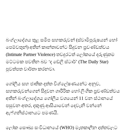
බංග්ලාදේශය තුළ සමීප සහකරුවන් (ස්වාමිපුරුෂයන් හෝ
පෙම්වතුන්) අතින් කාන්තාවන්ට සිදුවන ප්‍රචණ්ඩත්වය
(Intimate Partner Violence) තවදුරටත් ලෝකයේ දරුණුතම
මට්ටමක පවතින බව ‘ද ඩේලි ස්ටාර්’ (The Daily Star)
පුවත්පත වාර්තා කරනවා.
ගෝලීය සහ ජාතික දත්ත විශ්ලේෂණයන්ට අනුව,
සහකරුවන්ගෙන් සිදුවන ශාරීරික හෝ ලිංගික ප්‍රචණ්ඩත්වය
අතින් බංග්ලාදේශය ගෝලීය වශයෙන් 11 වන ස්ථානයේ
පසුවන අතර, දකුණු ආසියාවෙන් දෙවැනි වන්නේ
ඇෆ්ගනිස්ථානයට පමණයි.
ලෝක සෞඛ්‍ය සංවිධානයේ (WHO) මෑතකාලීන දත්තවලට