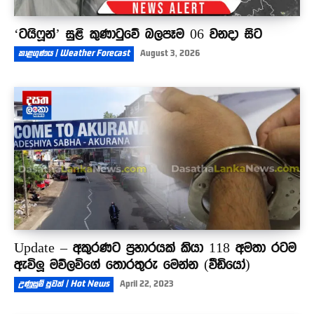
‘ටයිෆූන්’ සුළි කුණාටුවේ බලපෑම 06 වනදා සිට
කාළගුණය | Weather Forecast
August 3, 2026
Update – අකුරණට ප්‍රහාරයක් කියා 118 අමතා රටම
ඇවිලූ මව්ලවිගේ තොරතුරු මෙන්න (වීඩියෝ)
උණුසුම් පුවත් | Hot News
April 22, 2023