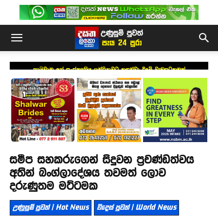
තායිවාන තේ සංස්කෘතිය ඉන්දියාවට හඳුන්වා දීමේ වැඩසටහනක්
සමීප සහකරුගෙන් සිදුවන ප්‍රචණ්ඩත්වය
අතින් බංග්ලාදේශය තවමත් ලොව
දරුණුතම මට්ටමක
උණුසුම් පුවත් | Hot News
විදෙස් පුවත් | World News