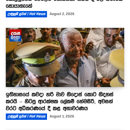
සොයාගැනේ
උණුසුම් පුවත් | Hot News
August 2, 2026
ඉතිහාසයේ කවදා හරි මාව නිදොස් කොට නිදහස්
කරයි – හිටපු ආරක්ෂක ලේකම් හේමසිරි, අවසන්
වරට අධිකරණයේ දී කළ අනාවරණය
උණුසුම් පුවත් | Hot News
August 1, 2026