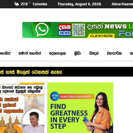
C
27.8
Colombo
Thursday, August 6, 2026
Advertiseme
ගොසිප්
සමාජ ගොසිප්
දේශපාලන
ක්‍රීඩා
විදෙස්
ව්‍යාපාරික
ක
්ස් ගෑස් මිලෙත් වෙනසක් නැහැ