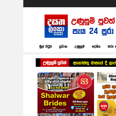
Dasatha
Lanka
News
මුල් පිටුව
ප්‍රධාන
උණුසුම්
දේශීය
තරු 
උණුසුම් පුවත්
අගෝස්තු මාසයේ දී ලාෆ