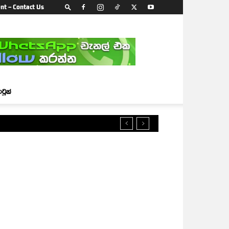
nt – Contact Us
ාටූන්