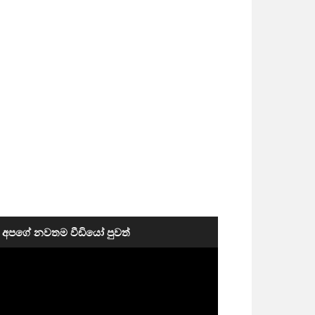
අපගේ නවතම වීඩියෝ පුවත්