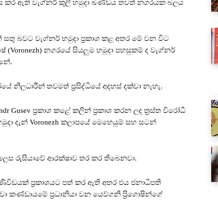
ය කර ඇති වැග්නර් කුලී හමුදා ඛණ්ඩය තවත් නගරයක බලය
ු බවට වැග්නර් හමුදා ප්‍රකාශ කළ අතර මේ වන විට
(Voronezh) නගරයේ සියලුම හමුදා පහසුකම් ද වැග්නර්
්නේ.
ිලධාරීන් තවමත් ප්‍රසිද්ධියේ අදහස් දක්වා නැහැ.
r Gusev ප්‍රකාශ කළේ කලින් ප්‍රකාශ කරන ලද ත්‍රස්ත විරෝධී
ුදා දැන් Voronezh කලාපයේ මෙහෙයුම් සහ සටන්
ක් ලෙස රුසියාවේ ආරක්ෂාව තර කර තිබෙනවා.
ය පණිවිඩයක් ප්‍රකාශයට පත් කර ඇති අතර එය ජනාධිපති
ේවා කණ්ඩායමේ ප්‍රධානියා වන යෙව්ගනි ප්‍රිගොෂින්ගේ