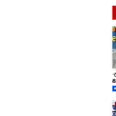
‘
ස
ක