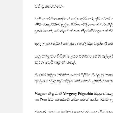
එහි දැක්වෙන්නේ,
“අපි අපේ මාතෘභූමියේ දේශප්‍රේමියෝ, අපි සටන
කිසිවෙකු විසින් ඉල්ලා සිටින පරිදි අපගේ වරද 
දූෂණයෙන්, බොරුවෙන් සහ නිලධාරිවාදයෙන් ජීවත
අද උදෑසන පුටින් ගේ ප්‍රකාශයේදී ඔහු වැග්නර් 
ඔහු එකමුතුව සිටින ලෙසට ජනතාවගෙන් ඉල්ලා සිට
කරන බවයි සඳහන් කළේ.
එහෙත් හමුදා කුමන්ත්‍රණයක් පිළිබඳ සියලු ප්‍රකා
අරමුණ හමුදා කුමන්ත්‍රණයක් නොව යුක්තිය සඳහ
Wagner හි ප්‍රධානී Yevgeny Prigozhin ඔහු
on-Don සිට මොස්කව් වෙත ගමන් කරන බවට දැක්ව
එහෙත්, ඔහුට මොස්කව් අගනුවරට ළඟා වීමට හැක