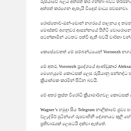
රුසියාවේ බලය අත්පත් කර ගන්නා බවට තර්ජන
අත්පත් කරගෙන ඇතැයි විදෙස් මාධ්‍ය පවසනවා.
රොස්තොව්-ඔන්-ඩොන් නගරයේ පාලනය ද තමන් සත
මොස්කව් අගනුවර ආසන්නයේ පිහිටි වොරොනෙෂ් 
සටන්කාමීන් යටතට පත්වී ඇති බවයි වාර්තා වන
කෙසේවෙතත් මේ සම්බන්ධයෙන් Voronezh නගරයේ න
මේ අතර, Voronezh ප්‍රදේශයේ ආණ්ඩුකාර Aleksand
මෙහෙයුමේ කොටසක් ලෙස රුසියානු සන්නද්ධ හම
ක්‍රියාත්මක කරමින් සිටින බවයි.
මේ අතර ත්‍රස්ත විරෝධී ක්‍රියාමාර්ගවල කොටස
Wagner’s හමුදා සිය Telegram නාලිකාවේ ශ්‍රව්‍
ව්ලැද්මීර් පුටින්ගේ රූපවාහිනී දේශනයට කුලී හ
ප්‍රතිචාරයක් ලෙසටයි දක්වා ඇත්තේ.