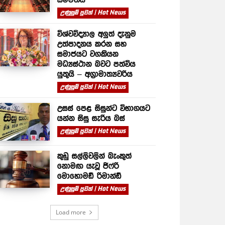
උණුසුම් පුවත් | Hot News
විශ්වවිද්‍යාල අලුත් දැනුම
උත්පාදනය කරන සහ
සමාජයට වගකියන
මධ්‍යස්ථාන බවට පත්විය
යුතුයි – අග්‍රාමාත්‍යවරිය
උණුසුම් පුවත් | Hot News
උසස් පෙළ සිසුන්ට විභාගයට
යන්න සිසු සැරිය බස්
උණුසුම් පුවත් | Hot News
කුඩු සල්ලිවලින් බැංකුත්
නොමඟ යැවූ ජිෆ්රි
මොහොමඩ් රිමාන්ඩ්
උණුසුම් පුවත් | Hot News
Load more