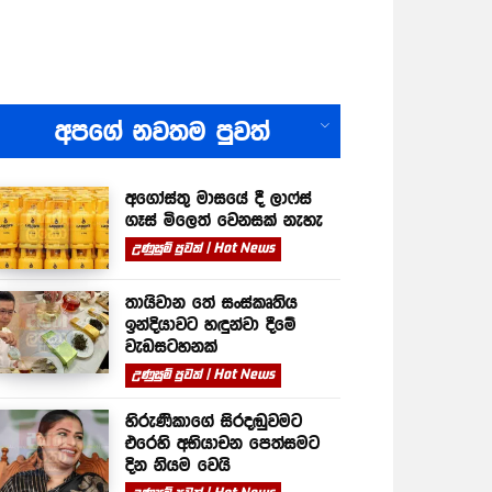
All
අපගේ නවතම පුවත්
අගෝස්තු මාසයේ දී ලාෆ්ස්
ගෑස් මිලෙත් වෙනසක් නැහැ
උණුසුම් පුවත් | Hot News
තායිවාන තේ සංස්කෘතිය
ඉන්දියාවට හඳුන්වා දීමේ
වැඩසටහනක්
උණුසුම් පුවත් | Hot News
හිරුණිකාගේ සිරදඬුවමට
එරෙහි අභියාචන පෙත්සමට
දින නියම වෙයි