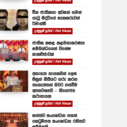
උණුසුම් පුවත් | Hot News
චීන ජාතිකයා අවසන් ගමන්
යැවූ සිද්ධියේ සැකකරුවන්
රිමාන්ඩ්
උණුසුම් පුවත් | Hot News
ජාතික කසළ කළමනාකරණය
සම්බන්ධයෙන් විශේෂ
සාකච්ඡාවක්
උණුසුම් පුවත් | Hot News
අනාගත නායකයින් ලෙස
සිසුන් නීතියට ගරු කරන
තැනැත්තන් බවට පත්වීම
අත්‍යවශ්‍යයි – නියෝජ්‍ය
කථානායක
උණුසුම් පුවත් | Hot News
සත්ත්ව සංශෝධන පනත්
කෙටුම්පත සංශෝධන රහිතව
සම්මතයි