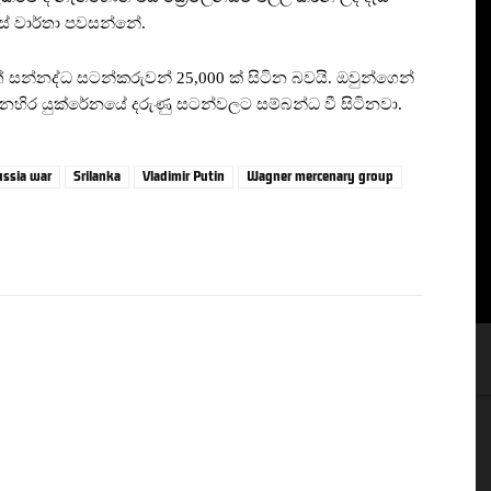
ස් වාර්තා පවසන්නේ.
 සන්නද්ධ සටන්කරුවන් 25,000 ක් සිටින බවයි. ඔවුන්ගෙන්
ර යුක්රේනයේ දරුණු සටන්වලට සම්බන්ධ වී සිටිනවා.
ussia war
Srilanka
Vladimir Putin
Wagner mercenary group