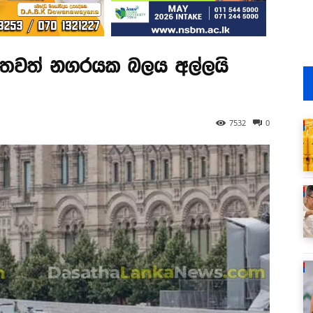
වේ තවත් නගරයක බලය අල්ලයි
7532
0