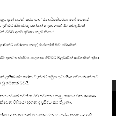
් කළා, දැන් සටන් කරනවා. “ජනාධිපතිවරයා හෝ වෙනත්
පිළිගැනීමට කිසිවෙකු යන්නේ නැත. අපේ රට තවදුරටත්
් වීමට අපට අවශ්‍ය නැති නිසා.”
හමුදාවන්ට චෝදනා කළේ රාජද්‍රෝහී බව පවසමින්.
ි අතර තත්ත්වය පාලනය කිරීමට බලධාරීන් කඩිනමින් ක්‍රියා
ශයන් ප්‍රතික්ෂේප කරන වැන්ගර් හමුදා ප්‍රධානියා පවසන්නේ තම
ා වූ ගමනක් බවයි.
ගේ පාලනය යටතේ පවතින බව පවසන දකුණු නගරය වන Rostov-
ෙන වීඩියෝ දර්ශන ද ප්‍රසිද්ධ කර තිබුණා.
ිවේ ද නැතහොත් එය ක්‍රෙම්ලිනයට එල්ල කරන ලද දැඩි