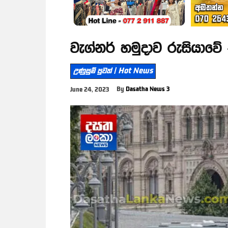
වැග්නර් හමුදාව රුසියා
උණුසුම් පුවත් | Hot News
By
Dasatha News 3
June 24, 2023