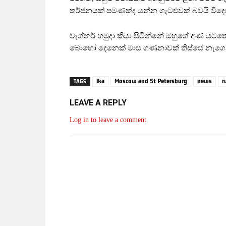
තර්ජනයක් පමණක්ද යන්න ගැටළුවක් බවයි විදෙ
වැග්නර් හමුදා කියා සිටින්නේ ඔහුගේ අණ යටතේ
බොහෝ දෙනෙක් මාස ගණනාවක් තිස්සේ නැගෙනහි
lka
Moscow and St Petersburg
news
r
TAGS
LEAVE A REPLY
Log in to leave a comment