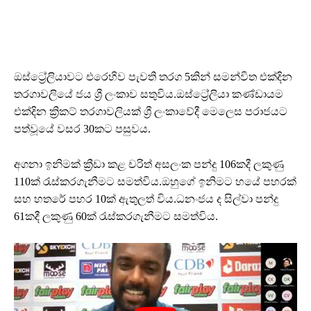
ඔස්ට්‍රේලියාවට එරෙහිව පැවති තරග 5කින් සමන්විත එක්දින
තරගාවලියේ ජය ශ්‍රී ලංකාව සතුවිය.ඔස්ට්‍රේලියා කණ්ඩායම
එක්දින ක්‍රිකට් තරගාවලියක් ශ්‍රී ලංකාවේදී මෙලෙස පරාජයට
පත්වූයේ වසර 30කට පසුවය.
අගනා ඉනිමක් ක්‍රීඩා කළ චරිත් අසලංක පන්දු 106කදී ලකුණු
110ක් රැස්කරගැනීමට සමත්විය.ඔහුගේ ඉනිමට හයේ පහරක්
සහ හතරේ පහර 10ක් ඇතුලත් විය.ධනංජය ද සිල්වා පන්දු
61කදී ලකුණු 60ක් රැස්කරගැනීමට සමත්විය.