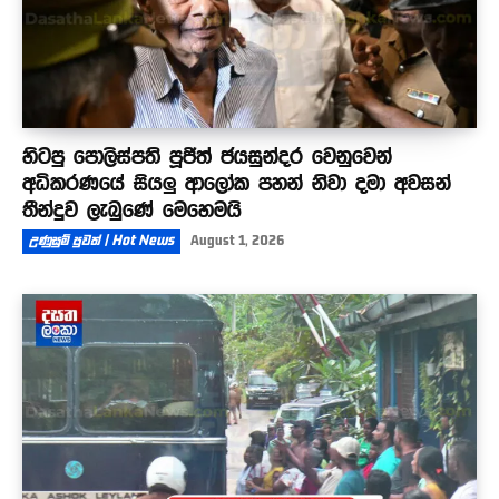
හිටපු පොලිස්පති පූජිත් ජයසුන්දර වෙනුවෙන්
අධිකරණයේ සියලු ආලෝක පහන් නිවා දමා අවසන්
තීන්දුව ලැබුණේ මෙහෙමයි
උණුසුම් පුවත් | Hot News
August 1, 2026