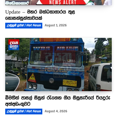
Update – මහර බන්ධනාගාරය තුළ
නොසන්සුන්තාවයක්
උණුසුම් පුවත් | Hot News
August 1, 2026
බීමතින් පාසල් සිසුන් රැගෙන ගිය සිසුසැරියේ රියදුරු
අත්අඩංගුවට
උණුසුම් පුවත් | Hot News
August 4, 2026