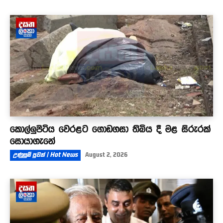
කොල්ලුපිටිය වෙරළට ගොඩගසා තිබිය දී මළ සිරුරක්
සොයාගැනේ
උණුසුම් පුවත් | Hot News
August 2, 2026