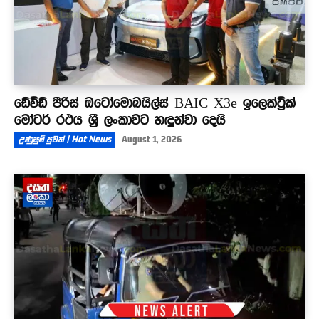
ඩේවිඩ් පීරිස් ඔටෝමොබයිල්ස් BAIC X3e ඉලෙක්ට්‍රික්
මෝටර් රථය ශ්‍රී ලංකාවට හඳුන්වා දෙයි
උණුසුම් පුවත් | Hot News
August 1, 2026