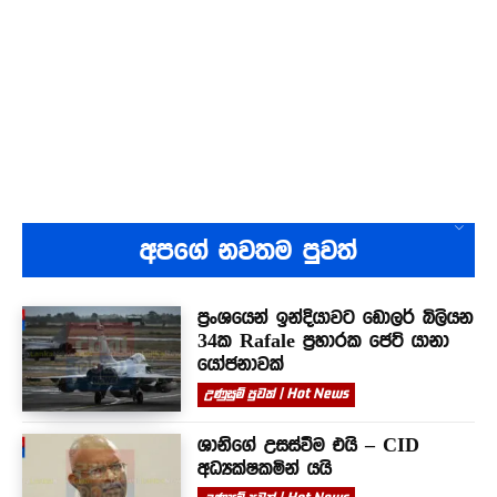
අපගේ නවතම පුවත්
ප්‍රංශයෙන් ඉන්දියාවට ඩොලර් බිලියන
34ක Rafale ප්‍රහාරක ජෙට් යානා
යෝජනාවක්
උණුසුම් පුවත් | Hot News
ශානිගේ උසස්වීම එයි – CID
අධ්‍යක්ෂකමින් යයි