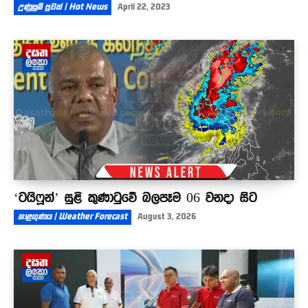
උණුසුම් පුවත් | Hot News
April 22, 2023
‘ටයිෆූන්’ සුළි කුණාටුවේ බලපෑම 06 වනදා සිට
කාළගුණය | Weather Forecast
August 3, 2026