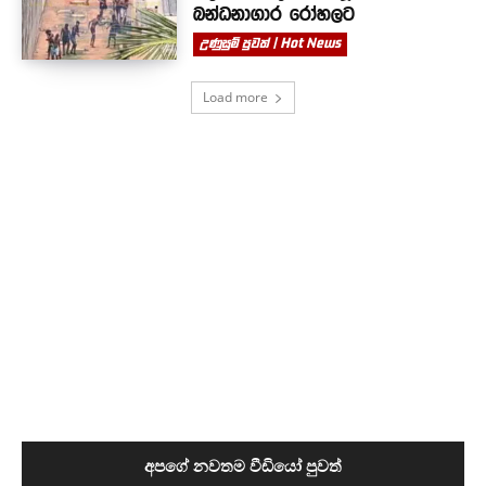
බන්ධනාගාර රෝහලට
උණුසුම් පුවත් | Hot News
Load more
අපගේ නවතම වීඩියෝ පුවත්