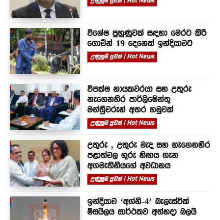
උණුසුම් පුවත් | Hot News
විශේෂ පුහුණුවක් සඳහා මෙරට කිරි
ගොවීන් 19 දෙනෙක් ඉන්දියාවට
උණුසුම් පුවත් | Hot News
විපක්ෂ නායකවරයා සහ උතුරු
නැගෙනහිර පාර්ලිමේන්තු
මන්ත්‍රීවරුන් අතර හමුවක්
උණුසුම් පුවත් | Hot News
උතුරු , උතුරු මැද සහ නැගෙනහිර
පළාත්වල ගුරු හිඟය ගැන
අගමැතිනියගේ අවධානය
උණුසුම් පුවත් | Hot News
ඉන්දියාව ‘අග්නි-4’ බැලැස්ටික්
මිසයිලය සාර්ථකව අත්හදා බලයි