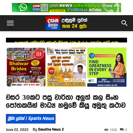
ප්‍රංශයෙන් ඉන්දියාවට ඩොලර් බිලියන 34ක Rafale ප්‍රහාරක ජෙට් යානා
යෝජනාවක්
වසර 30කට පසු වාර්තා අලුත් කල සිංහ
පෝතකයින් මාධ්‍ය හමුවේ කියූ අමුතු කථාව
ක්‍රීඩා පුවත් | Sports News
By
Dasatha News 2
June 22, 2022
1626
0