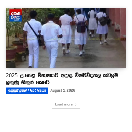
2025 උ.පෙළ විභාගයට අදාළ විශ්වවිද්‍යාල කඩඉම්
ලකුණු නිකුත් කෙරේ
උණුසුම් පුවත් | Hot News
August 1, 2026
Load more