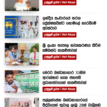
උණුසුම් පුවත් | Hot News
ඉන්දීය සංචාරයේ තරග
ප්‍රේක්ෂකයින්ට නොමිලේ නැරඹීමේ
අවස්ථාව
උණුසුම් පුවත් | Hot News
ශ්‍රී ලංකා තැපෑල නව්‍යකරණය කිරීම
සම්බන්ධ සාකච්ඡාවක්
උණුසුම් පුවත් | Hot News
මෙරට බන්ධනාගාර 33හිම
ආරක්ෂාව ගැන ජනපති
ප්‍රධානත්වයෙන් සාකච්ඡාවක්
උණුසුම් පුවත් | Hot News
පල්ලන්සේන බන්ධනාගාරයේ
සිද්ධියෙන් තුවාල ලැබූ 28ක් වැලිකඩ