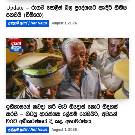
Update – රාගම පොලිස් බල ප්‍රදේශයට ඇඳිරි නීතිය
පනවයි (වීඩියෝ)
උණුසුම් පුවත් | Hot News
August 1, 2026
ඉතිහාසයේ කවදා හරි මාව නිදොස් කොට නිදහස්
කරයි – හිටපු ආරක්ෂක ලේකම් හේමසිරි, අවසන්
වරට අධිකරණයේ දී කළ අනාවරණය
උණුසුම් පුවත් | Hot News
August 1, 2026