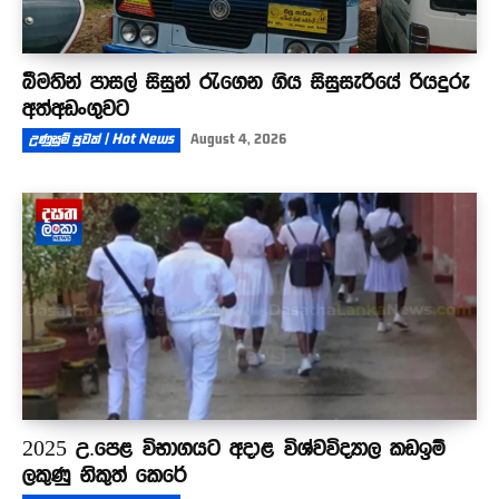
බීමතින් පාසල් සිසුන් රැගෙන ගිය සිසුසැරියේ රියදුරු
අත්අඩංගුවට
උණුසුම් පුවත් | Hot News
August 4, 2026
2025 උ.පෙළ විභාගයට අදාළ විශ්වවිද්‍යාල කඩඉම්
ලකුණු නිකුත් කෙරේ