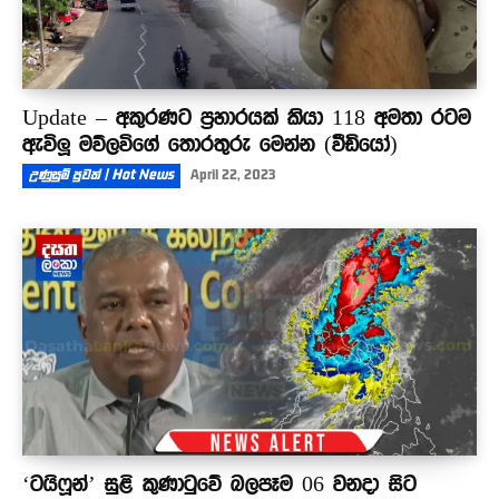
Update – අකුරණට ප්‍රහාරයක් කියා 118 අමතා රටම
ඇවිලූ මව්ලවිගේ තොරතුරු මෙන්න (වීඩියෝ)
උණුසුම් පුවත් | Hot News
April 22, 2023
‘ටයිෆූන්’ සුළි කුණාටුවේ බලපෑම 06 වනදා සිට