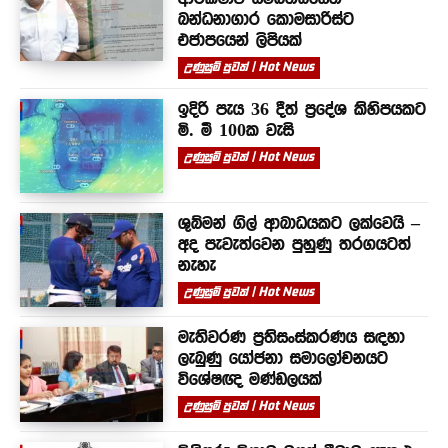
බන්ධනාගාර කොමසාරිස්ට
එජාපයෙන් ලිපියක්
උණුසුම් පුවත් | Hot News
ඉදිරි පැය 36 දීත් ප්‍රදේශ කිහිපයකට
මි. මී 100ක වැසි
උණුසුම් පුවත් | Hot News
ශුබ්මන් ගිල් ආබාධයකට ලක්වෙයි –
අද පැවැත්වෙන පුහුණු තරගයටත්
නැහැ
උණුසුම් පුවත් | Hot News
මැතිවරණ ප්‍රතිසංස්කරණය සඳහා
ලැබුණු යෝජනා සමාලෝචනයට
විශේෂඥ මණ්ඩලයක්
උණුසුම් පුවත් | Hot News