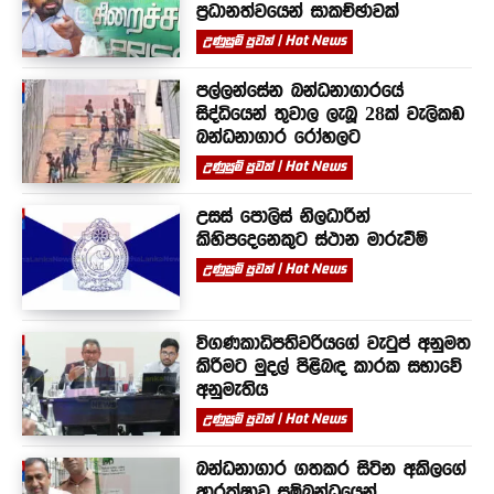
ප්‍රධානත්වයෙන් සාකච්ඡාවක්
උණුසුම් පුවත් | Hot News
පල්ලන්සේන බන්ධනාගාරයේ
සිද්ධියෙන් තුවාල ලැබූ 28ක් වැලිකඩ
බන්ධනාගාර රෝහලට
උණුසුම් පුවත් | Hot News
උසස් පොලිස් නිලධාරීන්
කිහිපදෙනෙකුට ස්ථාන මාරුවීම්
උණුසුම් පුවත් | Hot News
විගණකාධිපතිවරියගේ වැටුප් අනුමත
කිරීමට මුදල් පිළිබඳ කාරක සභාවේ
අනුමැතිය
උණුසුම් පුවත් | Hot News
බන්ධනාගාර ගතකර සිටින අකිලගේ
ආරක්ෂාව සම්බන්ධයෙන්