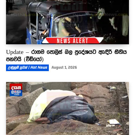
Update – රාගම පොලිස් බල ප්‍රදේශයට ඇඳිරි නීතිය
පනවයි (වීඩියෝ)
උණුසුම් පුවත් | Hot News
August 1, 2026