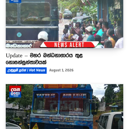
Update – මහර බන්ධනාගාරය තුළ
නොසන්සුන්තාවයක්
උණුසුම් පුවත් | Hot News
August 1, 2026