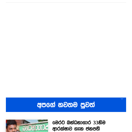
අපගේ නවතම පුවත්
මෙරට බන්ධනාගාර 33හිම
ආරක්ෂාව ගැන ජනපති