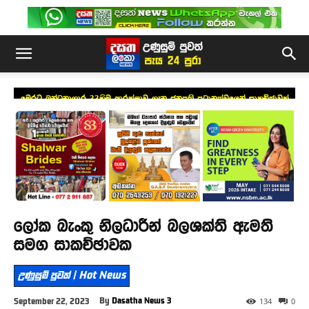
මෙරට බන්ධනාගාර 33හිම ආරක්ෂාව ගැන ජනපති ප්‍රධානත්වයෙන් සාකච්ඡාවක්
ලෝක බැංකු නිලධාරීන් බලශක්ති ඇමති
සමග සාකච්ඡාවක
උණුසුම් පුවත් | Hot News
By
Dasatha News 3
September 22, 2023
134
0