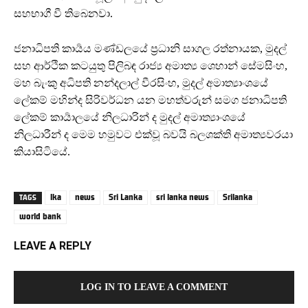
සහභාගී වී තිබෙනවා.
ජනාධිපති කාර්‍යය මණ්ඩලයේ ප්‍රධානි සාගල රත්නායක, මුදල්
සහ ආර්ථික කටයුතු පිලිබඳ රාජ්‍ය අමාත්‍ය ශෙහාන් සේමසිංහ,
මහ බැංකු අධිපති නන්දලාල් වීරසිංහ, මුදල් අමාත්‍යාංශයේ
ලේකම් මහින්ද සිරිවර්ධන යන මහත්වරුන් සමග ජනාධිපති
ලේකම් කාර්‍යාලයේ නිලධාරින් ද මුදල් අමාත්‍යාංශයේ
නිලධාරීන් ද මෙම හමුවට එක්වූ බවයි බලශක්ති අමාත්‍යවරයා
කියාසිටියේ.
lka
news
Sri Lanka
sri lanka news
Srilanka
TAGS
world bank
LEAVE A REPLY
LOG IN TO LEAVE A COMMENT