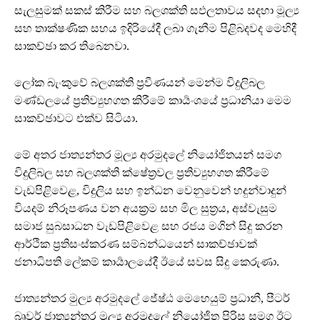
සැලසුමක් සකස් කිරීම සහ බලශක්ති සඵලතාවය සදහා මූල්‍ය
සහ තාක්ෂණික සහය ඉදිරියේදී ලබා ගැනීම පිළිබදවද මෙහිදී
සාකච්ඡා කර තිබෙනවා.
ලෝක බැංකුවේ බලශක්ති ප්‍රවීණයන් මෙන්ම විදුලිබල
මණ්ඩලයේ ප්‍රතිව්‍යුහගත කිරීමේ කාර්‍යංශයේ ප්‍රධානියා මෙම
සාකච්ඡාවට එක්ව සිටියා.
මේ අතර ජාත්‍යන්තර මූල්‍ය අරමුදලේ නියෝජිතයන් සමග
විදුලිබල සහ බලශක්ති ක්ෂේත්‍රවල ප්‍රතිව්‍යුහගත කිරීමේ
වැඩපිළිවෙළ, විදුලිය සහ ඉන්ධන වෙනුවෙන් හදුන්වාදුන්
වියදම් නිරූපණය වන අයක්‍රම සහ මිල සුත්‍රය, අස්වැසුම
සමාජ සුබසාධන වැඩපිළිවෙළ සහ රජය මගින් සිදු කරන
ආර්ථික ප්‍රතිසංස්කරණ සම්බන්ධයෙන් සාකච්ඡාවක්
ජනාධිපති ලේකම් කාර්‍යාලයේදී ඊයේ සවස සිදු කෙරුණා.
ජාත්‍යන්තර මුල්‍ය අරමුදලේ ජේෂ්ඨ මෙහෙයුම් ප්‍රධානී, පීටර්
බෘවර් ජාත්‍යන්තර මූල්‍ය අරමුදලේ නියෝජිත පිරිස සමග ඊට