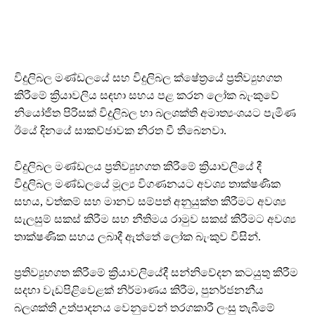
විදුලිබල මණ්ඩලයේ සහ විදුලිබල ක්ෂේත්‍රයේ ප්‍රතිව්‍යුහගත
කිරීමේ ක්‍රියාවලිය සඳහා සහය පළ කරන ලෝක බැංකුවේ
නියෝජිත පිරිසක් විදුලිබල හා බලශක්ති අමාත්‍යංශයට පැමිණ
ඊයේ දිනයේ සාකච්ඡාවක නිරත වී තිබෙනවා.
විදුලිබල මණ්ඩලය ප්‍රතිව්‍යුහගත කිරීමේ ක්‍රියාවලියේ දී
විදුලිබල මණ්ඩලයේ මූල්‍ය විගණනයට අවශ්‍ය තාක්ෂණික
සහය, වත්කම් සහ මානව සම්පත් අනුයුක්ත කිරීමට අවශ්‍ය
සැලසුම් සකස් කිරීම සහ නීතිමය රාමුව සකස් කිරීමට අවශ්‍ය
තාක්ෂණික සහය ලබාදී ඇත්තේ ලෝක බැංකුව විසින්.
ප්‍රතිව්‍යුහගත කිරීමේ ක්‍රියාවලියේදී සන්නිවේදන කටයුතු කිරීම
සදහා වැඩපිළිවෙළක් නිර්මාණය කිරීම, පුනර්ජනනීය
බලශක්ති උත්පාදනය වෙනුවෙන් තරගකාරී ලංසු තැබීමේ