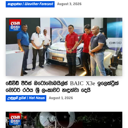
කාළගුණය | Weather Forecast
August 3, 2026
ඩේවිඩ් පීරිස් ඔටෝමොබයිල්ස් BAIC X3e ඉලෙක්ට්‍රික්
මෝටර් රථය ශ්‍රී ලංකාවට හඳුන්වා දෙයි
උණුසුම් පුවත් | Hot News
August 1, 2026