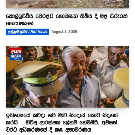
කොල්ලුපිටිය වෙරළට ගොඩගසා තිබිය දී මළ සිරුරක්
සොයාගැනේ
උණුසුම් පුවත් | Hot News
August 2, 2026
ඉතිහාසයේ කවදා හරි මාව නිදොස් කොට නිදහස්
කරයි – හිටපු ආරක්ෂක ලේකම් හේමසිරි, අවසන්
වරට අධිකරණයේ දී කළ අනාවරණය