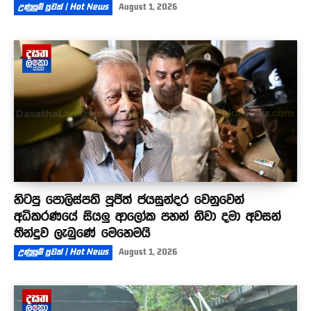
උණුසුම් පුවත් | Hot News
August 1, 2026
හිටපු පොලිස්පති පූජිත් ජයසුන්දර වෙනුවෙන්
අධිකරණයේ සියලු ආලෝක පහන් නිවා දමා අවසන්
තීන්දුව ලැබුණේ මෙහෙමයි
උණුසුම් පුවත් | Hot News
August 1, 2026