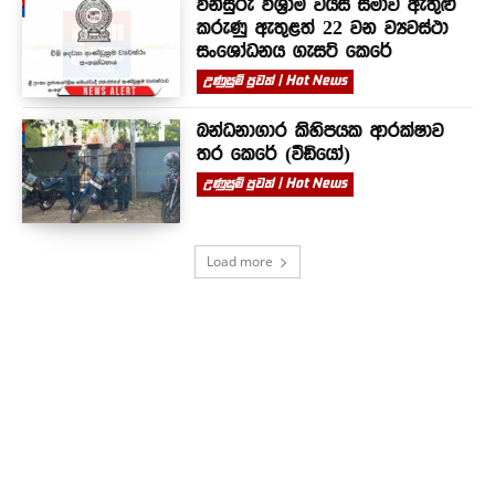
විනිසුරු විශ්‍රාම වයස් සීමාව ඇතුළු
කරුණු ඇතුළත් 22 වන ව්‍යවස්ථා
සංශෝධනය ගැසට් කෙරේ
උණුසුම් පුවත් | Hot News
බන්ධනාගාර කිහිපයක ආරක්ෂාව
තර කෙරේ (වීඩියෝ)
උණුසුම් පුවත් | Hot News
Load more