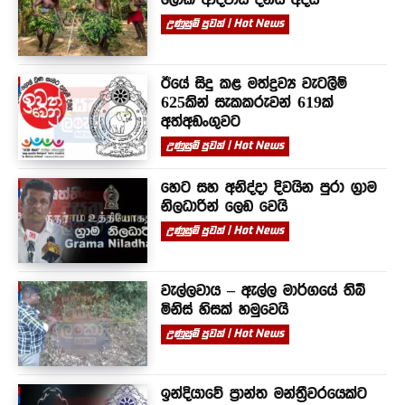
උණුසුම් පුවත් | Hot News
ඊයේ සිදු කළ මත්ද්‍රව්‍ය වැටලීම්
625කින් සැකකරුවන් 619ක්
අත්අඩංගුවට
උණුසුම් පුවත් | Hot News
හෙට සහ අනිද්දා දිවයින පුරා ග්‍රාම
නිලධාරින් ලෙඩ වෙයි
උණුසුම් පුවත් | Hot News
වැල්ලවාය – ඇල්ල මාර්ගයේ තිබී
මිනිස් හිසක් හමුවෙයි
උණුසුම් පුවත් | Hot News
ඉන්දියාවේ ප්‍රාන්ත මන්ත්‍රීවරයෙක්ට