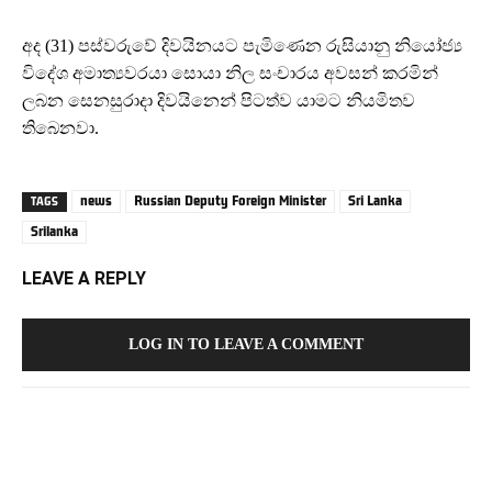
අද (31) පස්වරුවේ දිවයිනයට පැමිණෙන රුසියානු නියෝජ්‍ය
විදේශ අමාත්‍යවරයා සොයා නිල සංචාරය අවසන් කරමින්
ලබන සෙනසුරාදා දිවයිනෙන් පිටත්ව යාමට නියමිතව
තිබෙනවා.
news
Russian Deputy Foreign Minister
Sri Lanka
TAGS
Srilanka
LEAVE A REPLY
LOG IN TO LEAVE A COMMENT