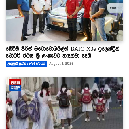
ඩේවිඩ් පීරිස් ඔටෝමොබයිල්ස් BAIC X3e ඉලෙක්ට්‍රික්
මෝටර් රථය ශ්‍රී ලංකාවට හඳුන්වා දෙයි
උණුසුම් පුවත් | Hot News
August 1, 2026