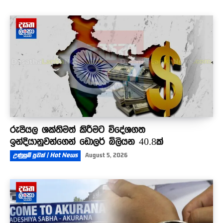
රුපියල ශක්තිමත් කිරීමට විදේශගත
ඉන්දියානුවන්ගෙන් ඩොලර් බිලියන 40.8ක්
උණුසුම් පුවත් | Hot News
August 5, 2026