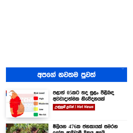
අපගේ නවතම පුවත්
පළාත් 05කට තද සුළං පිළිබඳ
අවවාදාත්මක නිවේදනයක්
උණුසුම් පුවත් | Hot News
මිලියන 476ක ජනකායක් සමරන
ලෝක ආදිවාසී දිනය අදයි