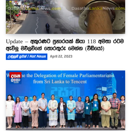
Update – අකුරණට ප්‍රහාරයක් කියා 118 අමතා රටම
ඇවිලූ මව්ලවිගේ තොරතුරු මෙන්න (වීඩියෝ)
උණුසුම් පුවත් | Hot News
April 22, 2023