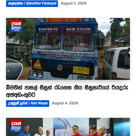
කාළගුණය | Weather Forecast
August 3, 2026
බීමතින් පාසල් සිසුන් රැගෙන ගිය සිසුසැරියේ රියදුරු
අත්අඩංගුවට
උණුසුම් පුවත් | Hot News
August 4, 2026