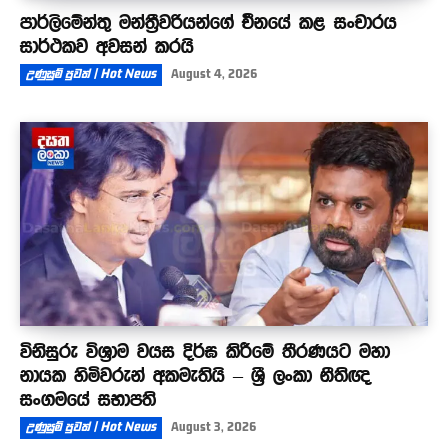
පාර්ලිමේන්තු මන්ත්‍රීවරියන්ගේ චීනයේ කළ සංචාරය
සාර්ථකව අවසන් කරයි
උණුසුම් පුවත් | Hot News
August 4, 2026
විනිසුරු විශ්‍රාම වයස දිර්ඝ කිරීමේ තීරණයට මහා
නායක හිමිවරුන් අකමැතියි – ශ්‍රී ලංකා නීතිඥ
සංගමයේ සභාපති
උණුසුම් පුවත් | Hot News
August 3, 2026