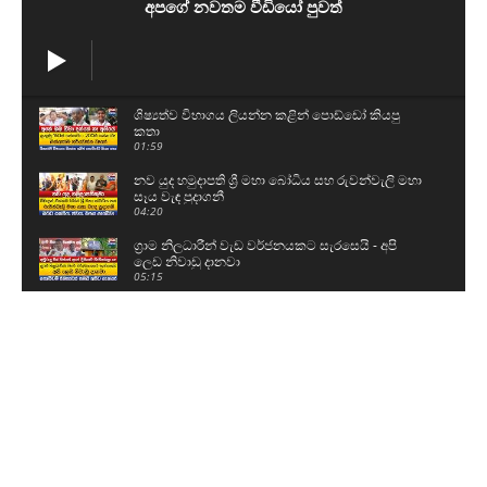
අපගේ නවතම වීඩියෝ පුවත්
ශිෂ්‍යත්ව විභාගය ලියන්න කළින් පොඩ්ඩෝ කියපු
කතා
01:59
නව යුද හමුදාපති ශ්‍රී මහා බෝධිය සහ රුවන්වැලි මහා
සෑය වැඳ පුදාගනී
04:20
ග්‍රාම නිලධාරීන් වැඩ වර්ජනයකට සැරසෙයි - අපි
ලෙඩ නිවාඩු දානවා
05:15
59වෙනි උපන්දිනය සරලව සැමරු ටී.බී සරත්
03:06
බන්ධනාගාර සිද්ධිවල පිටිපස්සේ ඉන්නේ ආණ්ඩුව..?
08:48
මංගල හස්තිරාජාට උම්මා දීලා කෙසෙල් කවපු සජිත්
04:28