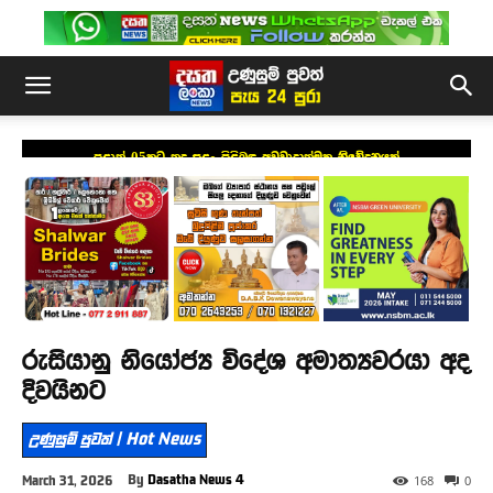
පළාත් 05කට තද සුළං පිළිබඳ අවවාදාත්මක නිවේදනයක්
රුසියානු නියෝජ්‍ය විදේශ අමාත්‍යවරයා අද
දිවයිනට
උණුසුම් පුවත් | Hot News
By
Dasatha News 4
March 31, 2026
168
0