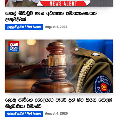
පාසල් නිවාඩුව ගැන අධ්‍යාපන අමාත්‍යාංශයෙන්
දැනුම්දීමක්
උණුසුම් පුවත් | Hot News
August 6, 2026
ලොකු පැටීගේ ගෝලයාට වැඩේ දුන් බව කියන පොලිස්
නිලධාරියා රිමාන්ඩ්
උණුසුම් පුවත් | Hot News
August 4, 2026