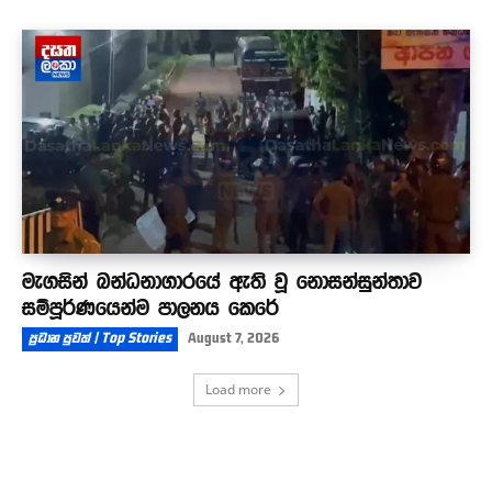
මැගසින් බන්ධනාගාරයේ ඇති වූ නොසන්සුන්තාව
සම්පූර්ණයෙන්ම පාලනය කෙරේ
ප්‍රධාන පුවත් | Top Stories
August 7, 2026
Load more