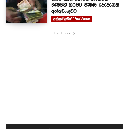
තැම්පත් කිරීමට පැමිණි දෙදෙනෙක්
අත්අඩංගුවට
උණුසුම් පුවත් | Hot News
Load more