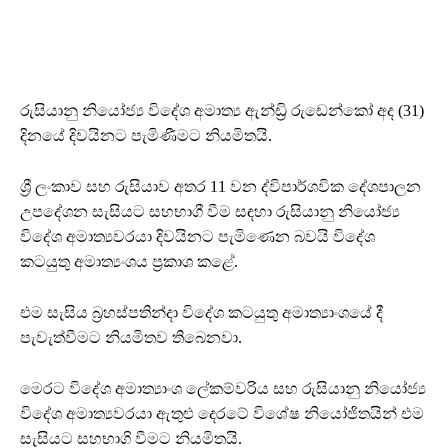
රුසියානු නියෝජ්‍ය විදේශ අමාත්‍ය ඇන්ඩ්‍රි රුඩෙන්කෝ අද (31)
දිනයේ දිවයිනට පැමිණීමට නියමිතයි.
ශ්‍රී ලංකාව සහ රුසියාව අතර 11 වන ද්විපාර්ශවික දේශපාලන
උපදේශන සැසියට සහභාගී වීම සඳහා රුසියානු නියෝජ්‍ය
විදේශ අමාත්‍යවරයා දිවයිනට පැමිණෙන බවයි විදේශ
කටයුතු අමාත්‍යංශය ප්‍රකාශ කළේ.
එම සැසිය බ්‍රහස්පතින්දා විදේශ කටයුතු අමාත්‍යාංශයේ දී
පැවැත්වීමට නියමිතව තිබෙනවා.
මෙරට විදේශ අමාත්‍යාංශ ලේකම්වරිය සහ රුසියානු නියෝජ්‍ය
විදේශ අමාත්‍යවරයා ඇතුළු දෙරටේ විශේෂ නියෝජිතයින් එම
සැසියට සහභාගි වීමට නියමිතයි.