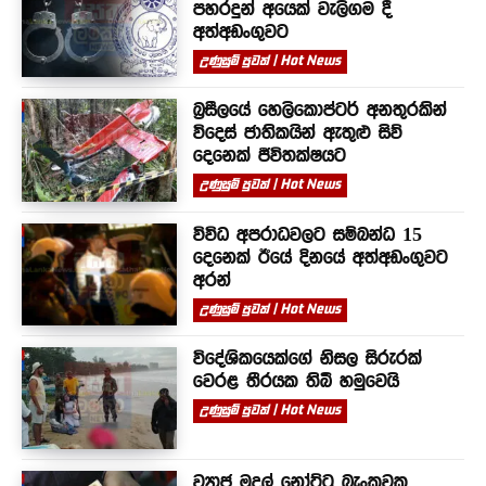
පහරදුන් අයෙක් වැලිගම දී
අත්අඩංගුවට
උණුසුම් පුවත් | Hot News
බ්‍රසීලයේ හෙලිකොප්ටර් අනතුරකින්
විදෙස් ජාතිකයින් ඇතුළු සිව්
දෙනෙක් ජීවිතක්ෂයට
උණුසුම් පුවත් | Hot News
විවිධ අපරාධවලට සම්බන්ධ 15
දෙනෙක් ඊයේ දිනයේ අත්අඩංගුවට
අරන්
උණුසුම් පුවත් | Hot News
විදේශිකයෙක්ගේ නිසල සිරුරක්
වෙරළ තීරයක තිබී හමුවෙයි
උණුසුම් පුවත් | Hot News
ව්‍යාජ මුදල් නෝට්ටු බැංකුවක