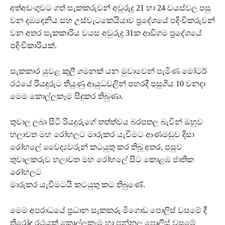
අත්අඩංගුවට ගත් සැකකරුවන් අවුරුදු 21 හා 24 වයස්වල පසු
වන දඹදෙනිය සහ උස්වැටකෙයියාව ප්‍රදේශයේ පදිංචිකරුවන්
වන අතර සැකකාරිය වයස අවුරුදු 31ක ආඩිගම ප්‍රදේශයේ
පදිංචිකාරියක්.
සැකකාර යුවළ කුලී ගමනක් යන මුවාවෙන් පැමිණ මෝටර්
රථයේ රියදුරුට තියුණු ආයුධවලින් පහරදී පසුගිය 10 වනදා
මෙම කොල්ලකෑම සිදුකර තිබුණා.
තුවාල ලබා සිටි රියදුරුගේ තත්ත්වය බරපතල බැවින් ඔහුව
හලාවත මහ රෝහලට මාරුකර යැවීමට ආණමඩුව දිසා
රෝහලේ වෛද්‍යවරුන් කටයුතු කර තිබූ අතර, පසුව
තුවාලකරුව හලාවත මහ රෝහලේ සිට කොළඹ ජාතික
රෝහලට
මාරුකර යැවීමටයි කටයුතු කට තිබුණේ.
මෙම අපරාධයේ ප්‍රධාන සැකකරු මීගොඩ පොලිස් වසමේ දී
ත්‍රීරෝද රථයක් කොල්ලකෑම හා පන්නල පොලිස් වසමේ