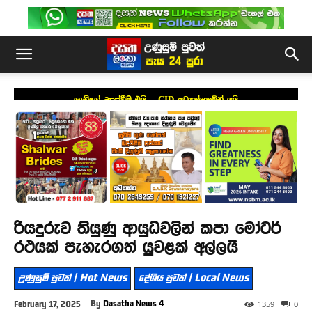
ශානිගේ උසස්වීම එයි – CID අධ්‍යක්ෂකමින් යයි
රියදුරුව තියුණු ආයුධවලින් කපා මෝටර්
රථයක් පැහැරගත් යුවළක් අල්ලයි
උණුසුම් පුවත් | Hot News
දේශීය පුවත් | Local News
By
Dasatha News 4
February 17, 2025
1359
0