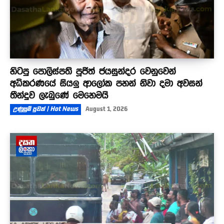
හිටපු පොලිස්පති පූජිත් ජයසුන්දර වෙනුවෙන්
අධිකරණයේ සියලු ආලෝක පහන් නිවා දමා අවසන්
තීන්දුව ලැබුණේ මෙහෙමයි
උණුසුම් පුවත් | Hot News
August 1, 2026