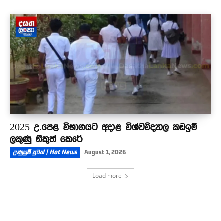
2025 උ.පෙළ විභාගයට අදාළ විශ්වවිද්‍යාල කඩඉම්
ලකුණු නිකුත් කෙරේ
උණුසුම් පුවත් | Hot News
August 1, 2026
Load more