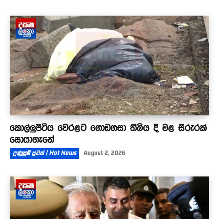
කොල්ලුපිටිය වෙරළට ගොඩගසා තිබිය දී මළ සිරුරක්
සොයාගැනේ
උණුසුම් පුවත් | Hot News
August 2, 2026