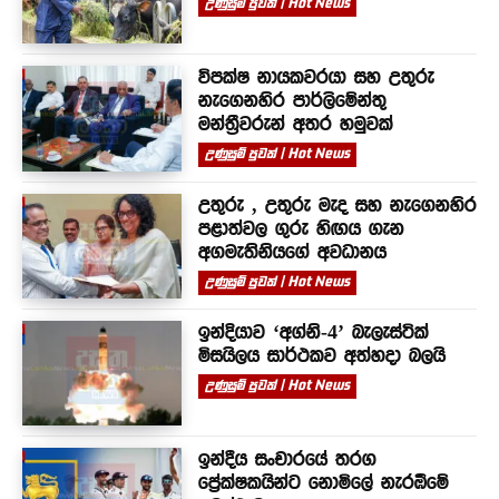
උණුසුම් පුවත් | Hot News
විපක්ෂ නායකවරයා සහ උතුරු
නැගෙනහිර පාර්ලිමේන්තු
මන්ත්‍රීවරුන් අතර හමුවක්
උණුසුම් පුවත් | Hot News
උතුරු , උතුරු මැද සහ නැගෙනහිර
පළාත්වල ගුරු හිඟය ගැන
අගමැතිනියගේ අවධානය
උණුසුම් පුවත් | Hot News
ඉන්දියාව ‘අග්නි-4’ බැලැස්ටික්
මිසයිලය සාර්ථකව අත්හදා බලයි
උණුසුම් පුවත් | Hot News
ඉන්දීය සංචාරයේ තරග
ප්‍රේක්ෂකයින්ට නොමිලේ නැරඹීමේ