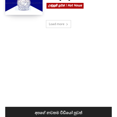
උණුසුම් පුවත් | Hot News
Load more
අපගේ නවතම වීඩියෝ පුවත්