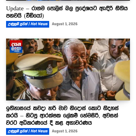
Update – රාගම පොලිස් බල ප්‍රදේශයට ඇඳිරි නීතිය
පනවයි (වීඩියෝ)
උණුසුම් පුවත් | Hot News
August 1, 2026
ඉතිහාසයේ කවදා හරි මාව නිදොස් කොට නිදහස්
කරයි – හිටපු ආරක්ෂක ලේකම් හේමසිරි, අවසන්
වරට අධිකරණයේ දී කළ අනාවරණය
උණුසුම් පුවත් | Hot News
August 1, 2026