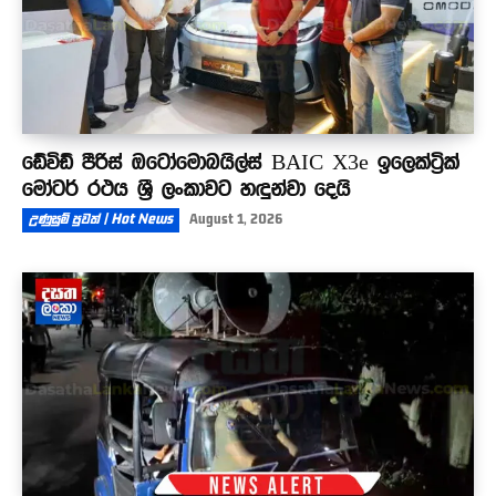
ඩේවිඩ් පීරිස් ඔටෝමොබයිල්ස් BAIC X3e ඉලෙක්ට්‍රික්
මෝටර් රථය ශ්‍රී ලංකාවට හඳුන්වා දෙයි
උණුසුම් පුවත් | Hot News
August 1, 2026