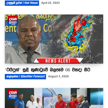
උණුසුම් පුවත් | Hot News
April 22, 2023
‘ටයිෆූන්’ සුළි කුණාටුවේ බලපෑම 06 වනදා සිට
කාළගුණය | Weather Forecast
August 3, 2026