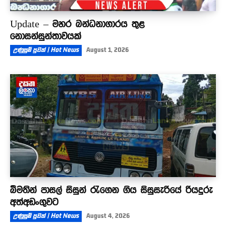
Update – මහර බන්ධනාගාරය තුළ
නොසන්සුන්තාවයක්
උණුසුම් පුවත් | Hot News
August 1, 2026
බීමතින් පාසල් සිසුන් රැගෙන ගිය සිසුසැරියේ රියදුරු
අත්අඩංගුවට
උණුසුම් පුවත් | Hot News
August 4, 2026