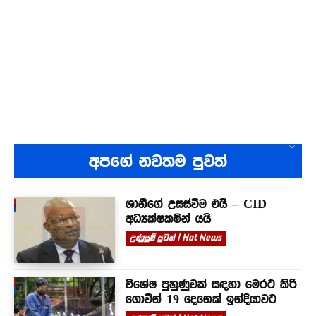
අපගේ නවතම පුවත්
ශානිගේ උසස්වීම එයි – CID
අධ්‍යක්ෂකමින් යයි
උණුසුම් පුවත් | Hot News
විශේෂ පුහුණුවක් සඳහා මෙරට කිරි
ගොවීන් 19 දෙනෙක් ඉන්දියාවට