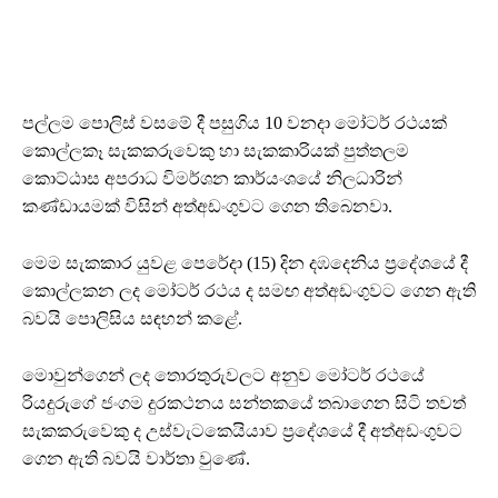
පල්ලම පොලිස් වසමේ දී පසුගිය 10 වනදා මෝටර් රථයක්
කොල්ලකෑ සැකකරුවෙකු හා සැකකාරියක් පුත්තලම
කොට්ඨාස අපරාධ විමර්ශන කාර්යංශයේ නිලධාරින්
කණ්ඩායමක් විසින් අත්අඩංගුවට ගෙන තිබෙනවා.
මෙම සැකකාර යුවළ පෙරේදා (15) දින දඹදෙනිය ප්‍රදේශයේ දී
කොල්ලකන ලද මෝටර් රථය ද සමඟ අත්අඩංගුවට ගෙන ඇති
බවයි පොලිසිය සඳහන් කළේ.
මොවුන්ගෙන් ලද තොරතුරුවලට අනුව මෝටර් රථයේ
රියදුරුගේ ජංගම දුරකථනය සන්තකයේ තබාගෙන සිටි තවත්
සැකකරුවෙකු ද උස්වැටකෙයියාව ප්‍රදේශයේ දී අත්අඩංගුවට
ගෙන ඇති බවයි වාර්තා වුණේ.