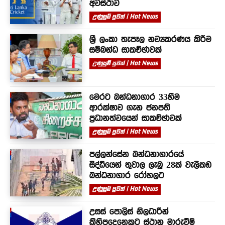
අවස්ථාව
උණුසුම් පුවත් | Hot News
ශ්‍රී ලංකා තැපෑල නව්‍යකරණය කිරීම
සම්බන්ධ සාකච්ඡාවක්
උණුසුම් පුවත් | Hot News
මෙරට බන්ධනාගාර 33හිම
ආරක්ෂාව ගැන ජනපති
ප්‍රධානත්වයෙන් සාකච්ඡාවක්
උණුසුම් පුවත් | Hot News
පල්ලන්සේන බන්ධනාගාරයේ
සිද්ධියෙන් තුවාල ලැබූ 28ක් වැලිකඩ
බන්ධනාගාර රෝහලට
උණුසුම් පුවත් | Hot News
උසස් පොලිස් නිලධාරීන්
කිහිපදෙනෙකුට ස්ථාන මාරුවීම්