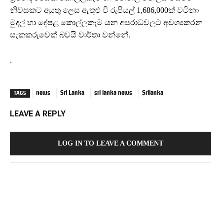
නිවසකට අයුතු ලෙස ඇතුළු වී රුපියල් 1,686,000ක් වටිනා
මුදල් හා දේපළ කොල්ලකෑම යන අපරාධවලට අවශ්‍යකරන
සැකකරුවෙක් බවයි වාර්තා වන්නේ.
.
news
Sri Lanka
sri lanka news
Srilanka
TAGS
LEAVE A REPLY
LOG IN TO LEAVE A COMMENT