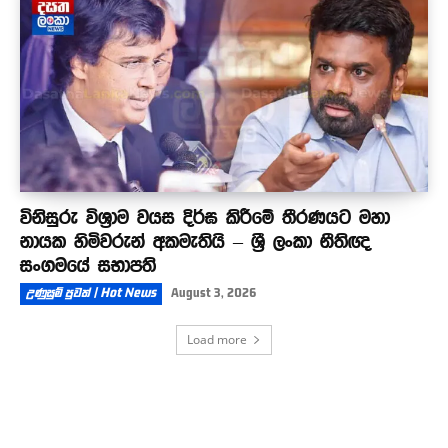
විනිසුරු විශ්‍රාම වයස දිර්ඝ කිරීමේ තීරණයට මහා
නායක හිමිවරුන් අකමැතියි – ශ්‍රී ලංකා නීතිඥ
සංගමයේ සභාපති
උණුසුම් පුවත් | Hot News
August 3, 2026
Load more