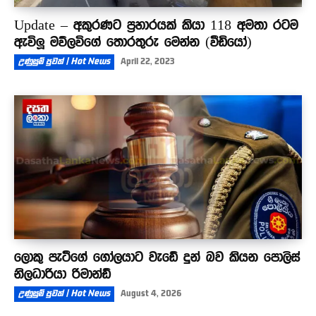
Update – අකුරණට ප්‍රහාරයක් කියා 118 අමතා රටම
ඇවිලූ මව්ලවිගේ තොරතුරු මෙන්න (වීඩියෝ)
උණුසුම් පුවත් | Hot News
April 22, 2023
ලොකු පැටීගේ ගෝලයාට වැඩේ දුන් බව කියන පොලිස්
නිලධාරියා රිමාන්ඩ්
උණුසුම් පුවත් | Hot News
August 4, 2026