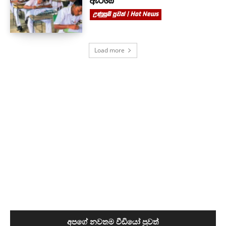
ඇරඹේ
උණුසුම් පුවත් | Hot News
Load more
අපගේ නවතම වීඩියෝ පුවත්