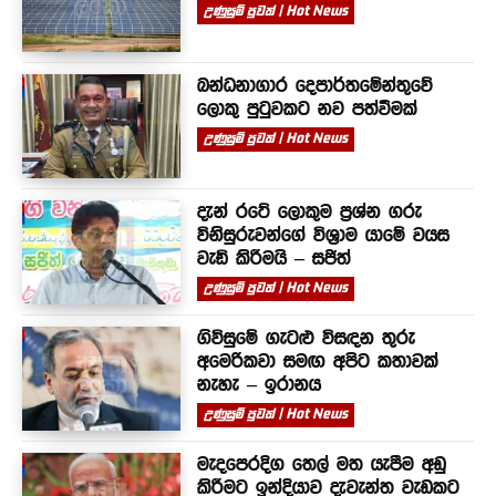
උණුසුම් පුවත් | Hot News
බන්ධනාගාර දෙපාර්තමේන්තුවේ
ලොකු පුටුවකට නව පත්වීමක්
උණුසුම් පුවත් | Hot News
දැන් රටේ ලොකුම ප්‍රශ්න ගරු
විනිසුරුවන්ගේ විශ්‍රාම යාමේ වයස
වැඩි කිරීමයි – සජිත්
උණුසුම් පුවත් | Hot News
ගිවිසුමේ ගැටළු විසඳන තුරු
අමෙරිකවා සමඟ අපිට කතාවක්
නැහැ – ඉරානය
උණුසුම් පුවත් | Hot News
මැදපෙරදිග තෙල් මත යැපීම අඩු
කිරීමට ඉන්දියාව දැවැන්ත වැඩකට