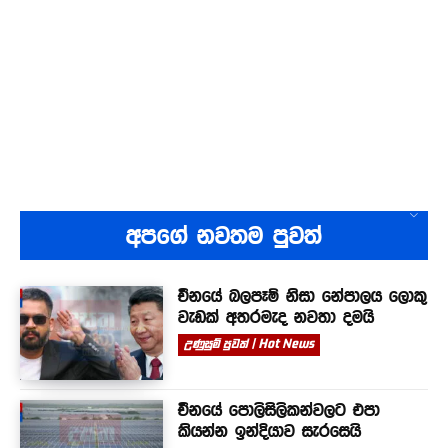
අපගේ නවතම පුවත්
චීනයේ බලපෑම් නිසා නේපාලය ලොකු
වැඩක් අතරමැද නවතා දමයි
උණුසුම් පුවත් | Hot News
චීනයේ පොලිසිලිකන්වලට එපා
කියන්න ඉන්දියාව සැරසෙයි