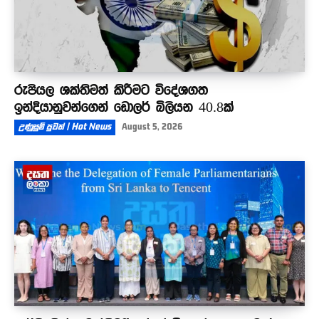
රුපියල ශක්තිමත් කිරීමට විදේශගත
ඉන්දියානුවන්ගෙන් ඩොලර් බිලියන 40.8ක්
උණුසුම් පුවත් | Hot News
August 5, 2026