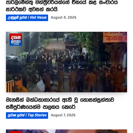
පාර්ලිමේන්තු මන්ත්‍රීවරියන්ගේ චීනයේ කළ සංචාරය
සාර්ථකව අවසන් කරයි
උණුසුම් පුවත් | Hot News
August 4, 2026
මැගසින් බන්ධනාගාරයේ ඇති වූ නොසන්සුන්තාව
සම්පූර්ණයෙන්ම පාලනය කෙරේ
ප්‍රධාන පුවත් | Top Stories
August 7, 2026