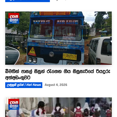
බීමතින් පාසල් සිසුන් රැගෙන ගිය සිසුසැරියේ රියදුරු
අත්අඩංගුවට
උණුසුම් පුවත් | Hot News
August 4, 2026