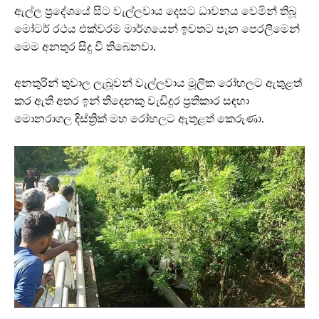
ඇල්ල ප්‍රදේශයේ සිට වැල්ලවාය දෙසට ධාවනය වෙමින් තිබූ
මෝටර් රථය එක්වරම මාර්ගයෙන් ඉවතට පැන පෙරලීමෙන්
මෙම අනතුර සිදු වී තිබෙනවා.
අනතුරින් තුවාල ලැබූවන් වැල්ලවාය මූලික රෝහලට ඇතුළත්
කර ඇති අතර ඉන් තිදෙනකු වැඩිදුර ප්‍රතිකාර සඳහා
මොනරාගල දිස්ත්‍රික් මහ රෝහලට ඇතුළත් කෙරුණා.