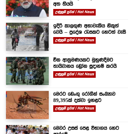
අත තියයි
උණුසුම් පුවත් | Hot News
ඉදිරි කාලගුණ අනාවැකිය නිකුත්
වෙයි – ප්‍රදේශ රැසකට හෙටත් වැසි
උණුසුම් පුවත් | Hot News
චීන ආක්‍රමණයකට මුහුණදීමට
තායිවානය ඩ්‍රෝන සූදානම් කරයි
උණුසුම් පුවත් | Hot News
මෙරට ඩෙංගු රෝගීන් සංඛ්‍යාව
89,395ක් දක්වා ඉහළට
උණුසුම් පුවත් | Hot News
මෙවර උසස් පෙළ විභාගය හෙට