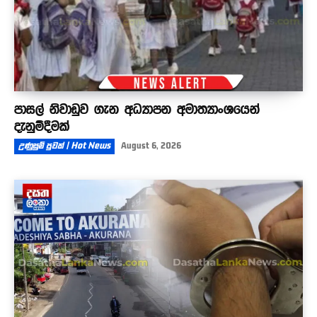
පාසල් නිවාඩුව ගැන අධ්‍යාපන අමාත්‍යාංශයෙන්
දැනුම්දීමක්
උණුසුම් පුවත් | Hot News
August 6, 2026