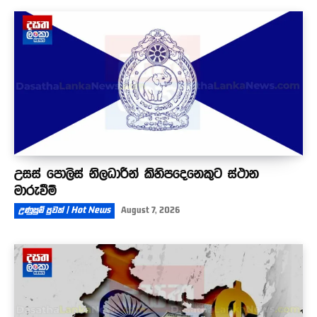
උසස් පොලිස් නිලධාරීන් කිහිපදෙනෙකුට ස්ථාන
මාරුවීම්
උණුසුම් පුවත් | Hot News
August 7, 2026