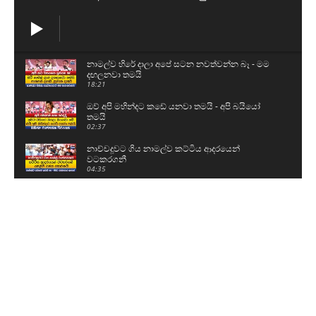
නාමල්ව හිරේ දාලා අපේ සටන නවත්වන්න බෑ - මම
දඟලනවා තමයි
18:21
ඔව් අපි මහින්දට කඩේ යනවා තමයි - අපි බයියෝ
තමයි
02:37
නාච්චදූවට ගිය නාමල්ව කට්ටිය ආදරයෙන්
වටකරගනී
04:35
ආදිවාසී ජනතාවගේ අයිතිවාසිකම් අපි තහවුරු
කරනවා
10:40
මේක කුඩ්ඩන්ගේ පාරාදීසයක් කරන්න ද හදන්නේ -
මේවා ගැන බලන්නේ නැද්ද
05:01
ආදිවාසී ගම්මානයට ගිය අගමැතිනිට උණුසුම්
පිළිගැනීමක්
03:18