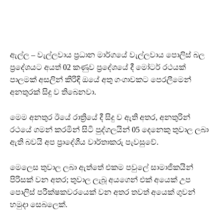
ඇල්ල – වැල්ලවාය ප්‍රධාන මාර්ගයේ වැල්ලවාය පොලිස් බල
ප්‍රදේශයට අයත් 02 කණුව ප්‍රදේශයේ දී මෝටර් රථයක්
පාලමක් අසලින් කිරිඳි ඔයේ අතු ගංගාවකට පෙරලීමෙන්
අනතුරක් සිදු ව තිබෙනවා.
මෙම අනතුර ඊයේ රාත්‍රියේ දී සිදු ව ඇති අතර, අනතුරින්
රථයේ ගමන් කරමින් සිටි පුද්ගලයින් 05 දෙනෙකු තුවාල ලබා
ඇති බවයි අප ප්‍රාදේශීය වාර්තාකරු පැවසුවේ.
මෙලෙස තුවාල ලබා ඇත්තේ එකම පවුලේ සාමාජිකයින්
පිරිසක් වන අතර; තුවාල ලැබූ අයගෙන් එක් අයෙක් උප
පොලිස් පරීක්ෂකවරයෙක් වන අතර තවත් අයෙක් ගුවන්
හමුදා සෙබලෙක්.