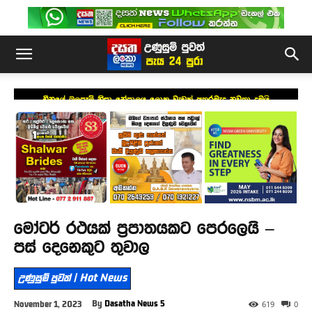
චීනයේ බලපෑම් නිසා නේපාලය ලොකු වැඩක් අතරමැද නවතා දමයි
මෝටර් රථයක් ප්‍රපාතයකට පෙරලෙයි –
පස් දෙනෙකුට තුවාල
උණුසුම් පුවත් | Hot News
By
Dasatha News 5
November 1, 2023
619
0