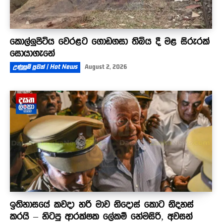
කොල්ලුපිටිය වෙරළට ගොඩගසා තිබිය දී මළ සිරුරක්
සොයාගැනේ
උණුසුම් පුවත් | Hot News
August 2, 2026
ඉතිහාසයේ කවදා හරි මාව නිදොස් කොට නිදහස්
කරයි – හිටපු ආරක්ෂක ලේකම් හේමසිරි, අවසන්