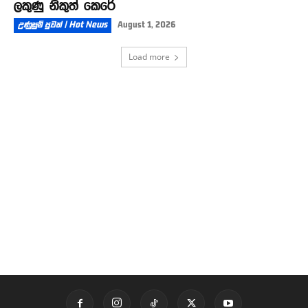
ලකුණු නිකුත් කෙරේ
උණුසුම් පුවත් | Hot News
August 1, 2026
Load more