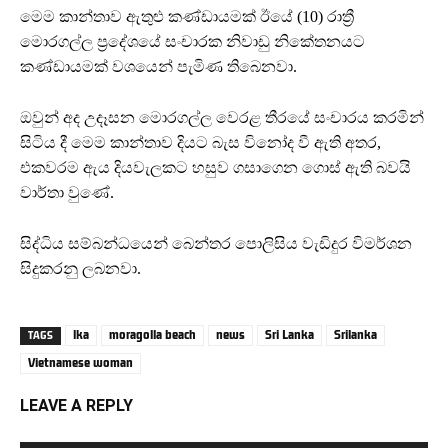
මෙම කාන්තාව ඇතුළු කණ්ඩායමක් ඊයේ (10) රාත්‍රී
මොරගල්ල ප්‍රදේශයේ සංචාරක නිවාඩු නිකේතනයට
කණ්ඩායමක් වශයෙන් පැමිණ තිබෙනවා.
ඔවුන් අද උදෑසන මොරගල්ල වෙරළ තීරයේ සංචාරය කරමින්
සිටිය දී මෙම කාන්තාව දියට බැස විනෝද වී ඇති අතර,
එකවරම ඇය දියවැලකට හසුව ගසාගෙන ගොස් ඇති බවයි
වාර්තා වුණේ.
සිද්ධිය සම්බන්ධයෙන් බෙන්තර පොලිසිය වැඩිදුර විමර්ශන
සිදුකරනු ලබනවා.
lka
moragolla beach
news
Sri Lanka
Srilanka
TAGS
Vietnamese woman
LEAVE A REPLY