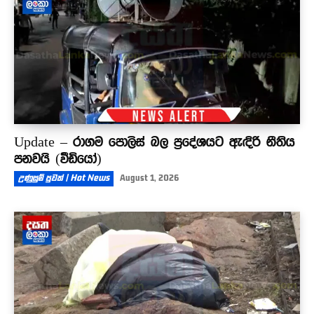
Update – රාගම පොලිස් බල ප්‍රදේශයට ඇඳිරි නීතිය
පනවයි (වීඩියෝ)
උණුසුම් පුවත් | Hot News
August 1, 2026