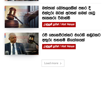
මත්පැන් බෝතලයකින් පහර දී
එක්දරු මවක් අවසන් ගමන් යැවූ
සැකකරු රිමාන්ඩ්
උණුසුම් පුවත් | Hot News
රවි සෙනෙවිරත්නට එරෙහි නඩුවකට
අතුරු තහනම් නියෝගයක්
උණුසුම් පුවත් | Hot News
Load more