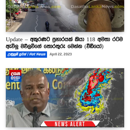
Update – අකුරණට ප්‍රහාරයක් කියා 118 අමතා රටම
ඇවිලූ මව්ලවිගේ තොරතුරු මෙන්න (වීඩියෝ)
උණුසුම් පුවත් | Hot News
April 22, 2023