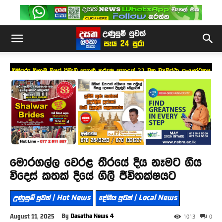
විනිසුරු විශ්‍රාම වයස් සීමාව ඇතුළු කරුණු ඇතුළත් 22 වන ව්‍යවස්ථා සංශෝධනය
ගැසට් කෙරේ
මොරගල්ල වෙරළ තීරයේ දිය නෑමට ගිය
විදෙස් කතක් දියේ ගිලී ජීවිතක්ෂයට
උණුසුම් පුවත් | Hot News
දේශීය පුවත් | Local News
By
Dasatha News 4
August 11, 2025
1013
0