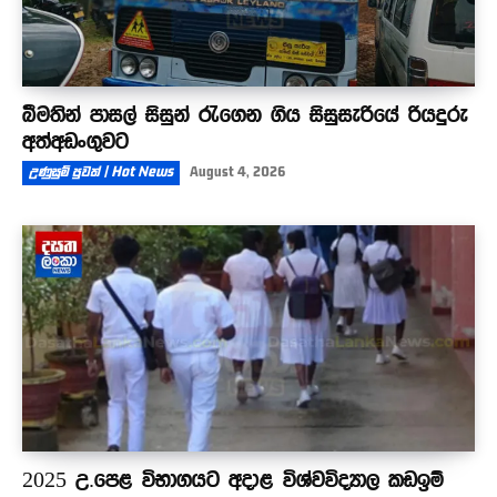
බීමතින් පාසල් සිසුන් රැගෙන ගිය සිසුසැරියේ රියදුරු
අත්අඩංගුවට
උණුසුම් පුවත් | Hot News
August 4, 2026
2025 උ.පෙළ විභාගයට අදාළ විශ්වවිද්‍යාල කඩඉම්