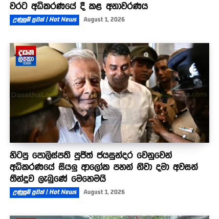
වරට අධිකරණයේ දී කළ අනාවරණය
උණුසුම් පුවත් | Hot News
August 1, 2026
හිටපු පොලිස්පති පූජිත් ජයසුන්දර වෙනුවෙන්
අධිකරණයේ සියලු ආලෝක පහන් නිවා දමා අවසන්
තීන්දුව ලැබුණේ මෙහෙමයි
උණුසුම් පුවත් | Hot News
August 1, 2026