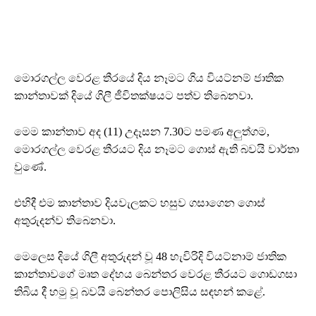
මොරගල්ල වෙරළ තීරයේ දිය නෑමට ගිය වියට්නම් ජාතික
කාන්තාවක් දියේ ගිලී ජීවිතක්ෂයට පත්ව තිබෙනවා.
මෙම කාන්තාව අද (11) උදෑසන 7.30ට පමණ අලුත්ගම,
මොරගල්ල වෙරළ තීරයට දිය නෑමට ගොස් ඇති බවයි වාර්තා
වුණේ.
එහිදී එම කාන්තාව දියවැලකට හසුව ගසාගෙන ගොස්
අතුරුදන්ව තිබෙනවා.
මෙලෙස දියේ ගිලී අතුරුදන් වූ 48 හැවිරිදි වියට්නාම් ජාතික
කාන්තාවගේ මෘත දේහය බෙන්තර වෙරළ තීරයට ගොඩගසා
තිබිය දී හමු වූ බවයි බෙන්තර පොලිසිය සඳහන් කළේ.