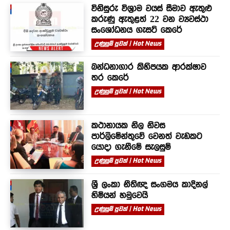
විනිසුරු විශ්‍රාම වයස් සීමාව ඇතුළු
කරුණු ඇතුළත් 22 වන ව්‍යවස්ථා
සංශෝධනය ගැසට් කෙරේ
උණුසුම් පුවත් | Hot News
බන්ධනාගාර කිහිපයක ආරක්ෂාව
තර කෙරේ
උණුසුම් පුවත් | Hot News
කථානායක නිල නිවස
පාර්ලිමේන්තුවේ වෙනත් වැඩකට
යොදා ගැනීමේ සැලසුම්
උණුසුම් පුවත් | Hot News
ශ්‍රී ලංකා නීතිඥ සංගමය කාදිනල්
හිමියන් හමුවෙයි
උණුසුම් පුවත් | Hot News