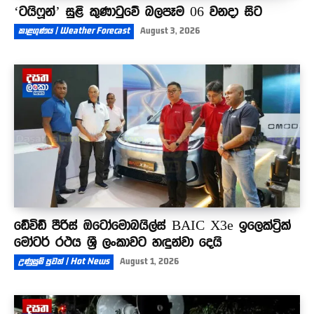
‘ටයිෆූන්’ සුළි කුණාටුවේ බලපෑම 06 වනදා සිට
කාළගුණය | Weather Forecast
August 3, 2026
ඩේවිඩ් පීරිස් ඔටෝමොබයිල්ස් BAIC X3e ඉලෙක්ට්‍රික්
මෝටර් රථය ශ්‍රී ලංකාවට හඳුන්වා දෙයි
උණුසුම් පුවත් | Hot News
August 1, 2026