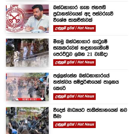
බන්ධනාගාර ගැන ජනපති
ප්‍රධානත්වයෙන් අද පස්වරුවේ
විශේෂ සාකච්ඡාවක්
උණුසුම් පුවත් | Hot News
මීගමු බන්ධනාගාර ගැටුමේ
සැකකරුවන් හඳුනාගැනීමේ
පෙරට්ටුව ලබන 21 වැනිදා
උණුසුම් පුවත් | Hot News
පල්ලන්සේන බන්ධනාගාරයේ
තත්ත්වය සම්පූර්ණයෙන් පාලනය
කෙරේ
උණුසුම් පුවත් | Hot News
විදෙස් මාධ්‍යයට පාකිස්තානයෙන් නව
සීමා
උණුසුම් පුවත් | Hot News