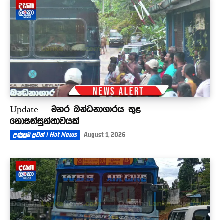
Update – මහර බන්ධනාගාරය තුළ
නොසන්සුන්තාවයක්
උණුසුම් පුවත් | Hot News
August 1, 2026