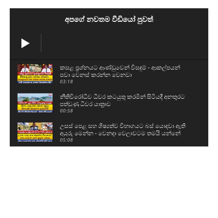
අපගේ නවතම වීඩියෝ පුවත්
කසළ ප්‍රශ්නයට ආණ්ඩුවෙන් විසඳුම් - ආකල්පයන්
පවා වෙනස් කරන්න වෙනවා
03:18
නීතිවිරෝධීව ධීවර කටයුතු කරමින් සිටියදී අනතුරට
පත්වුණු ධීවර යාත්‍රාව
00:58
උසස් පෙළ සහ ශිෂ්‍යත්ව විභාගයට බස් යොදවා ඇති
අයුරු මෙන්න - වෙනදා වෙලාවටම තමයි යන්නේ
05:08
ගල් අඟුරු කොමිසමට සාක්ෂි දෙන්න ආ DV චානක
හා කුමාර ජයකොඩි
02:24
අකිල ගැන UNPයෙන් කට අරියි - හොරු අල්ලන
වැඩේ කළේ රනිල්..විහිළු සපයන්න එපා
02:48
රනිල් එකතුවී කතා කළ දේ වජිර හෙළිකරයි - අපේ