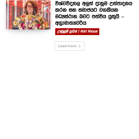
විශ්වවිද්‍යාල අලුත් දැනුම උත්පාදනය
කරන සහ සමාජයට වගකියන
මධ්‍යස්ථාන බවට පත්විය යුතුයි –
අග්‍රාමාත්‍යවරිය
උණුසුම් පුවත් | Hot News
Load more