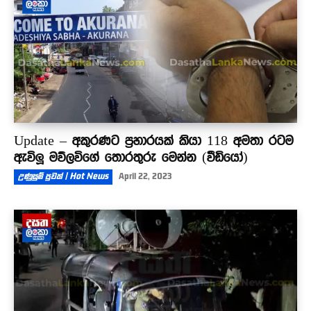
Update – අකුරණට ප්‍රහාරයක් කියා 118 අමතා රටම
ඇවිලූ මව්ලවිගේ තොරතුරු මෙන්න (වීඩියෝ)
උණුසුම් පුවත් | Hot News
April 22, 2023