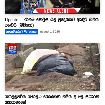
Update – රාගම පොලිස් බල ප්‍රදේශයට ඇඳිරි නීතිය
පනවයි (වීඩියෝ)
උණුසුම් පුවත් | Hot News
August 1, 2026
කොල්ලුපිටිය වෙරළට ගොඩගසා තිබිය දී මළ සිරුරක්
සොයාගැනේ