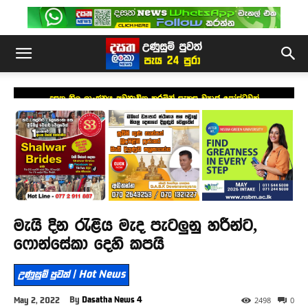
දසත නිල ලාංඡනය අවභාවිත කරමින් සැකසූ ව්‍යාජ පෝස්ටුවක්
මැයි දින රැළිය මැද පැටලුනු හරීන්ට,
ෆොන්සේකා දෙහි කපයි
උණුසුම් පුවත් | Hot News
By
Dasatha News 4
May 2, 2022
2498
0