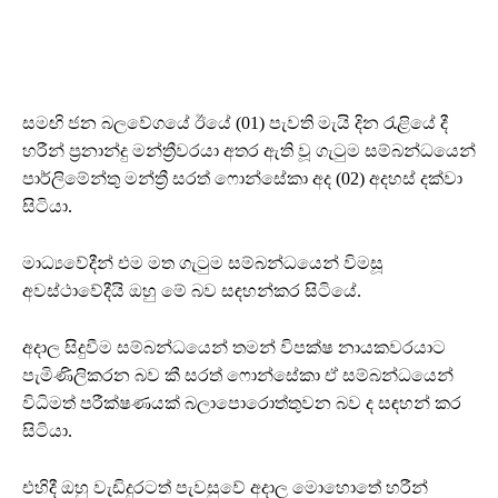
සමඟි ජන බලවේගයේ ඊයේ (01) පැවති මැයි දින රැළියේ දී
හරීන් ප්‍රනාන්දු මන්ත්‍රීවරයා අතර ඇති වූ ගැටුම සම්බන්ධයෙන්
පාර්ලිමේන්තු මන්ත්‍රී සරත් ෆොන්සේකා අද (02) අදහස් දක්වා
සිටියා.
මාධ්‍යවේදීන් එම මත ගැටුම සම්බන්ධයෙන් විමසූ
අවස්ථාවේදීයි ඔහු මේ බව සඳහන්කර සිටියේ.
අදාල සිදුවීම සම්බන්ධයෙන් තමන් විපක්ෂ නායකවරයාට
පැමිණිලිකරන බව කී සරත් ෆොන්සේකා ඒ සම්බන්ධයෙන්
විධිමත් පරීක්ෂණයක් බලාපොරොත්තුවන බව ද සඳහන් කර
සිටියා.
එහිදී ඔහු වැඩිදුරටත් පැවසුවේ අදාල මොහොතේ හරීන්