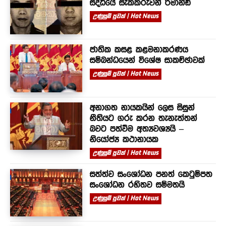
සිද්ධියේ සැකකරුවන් රිමාන්ඩ්
උණුසුම් පුවත් | Hot News
ජාතික කසළ කළමනාකරණය
සම්බන්ධයෙන් විශේෂ සාකච්ඡාවක්
උණුසුම් පුවත් | Hot News
අනාගත නායකයින් ලෙස සිසුන්
නීතියට ගරු කරන තැනැත්තන්
බවට පත්වීම අත්‍යවශ්‍යයි –
නියෝජ්‍ය කථානායක
උණුසුම් පුවත් | Hot News
සත්ත්ව සංශෝධන පනත් කෙටුම්පත
සංශෝධන රහිතව සම්මතයි
උණුසුම් පුවත් | Hot News