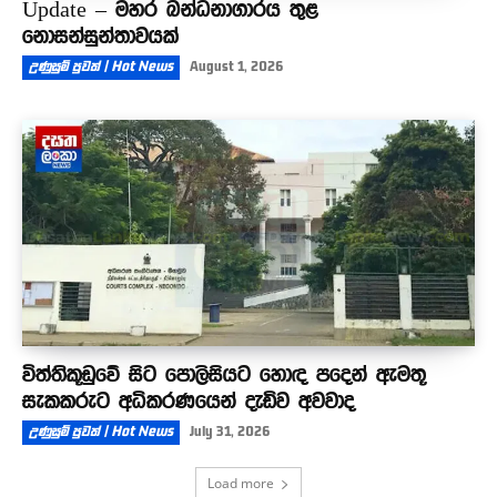
Update – මහර බන්ධනාගාරය තුළ
නොසන්සුන්තාවයක්
උණුසුම් පුවත් | Hot News
August 1, 2026
විත්තිකූඩුවේ සිට පොලිසියට හොඳ පදෙන් ඇමතූ
සැකකරුට අධිකරණයෙන් දැඩිව අවවාද
උණුසුම් පුවත් | Hot News
July 31, 2026
Load more