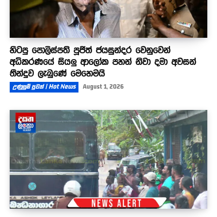
හිටපු පොලිස්පති පූජිත් ජයසුන්දර වෙනුවෙන්
අධිකරණයේ සියලු ආලෝක පහන් නිවා දමා අවසන්
තීන්දුව ලැබුණේ මෙහෙමයි
උණුසුම් පුවත් | Hot News
August 1, 2026