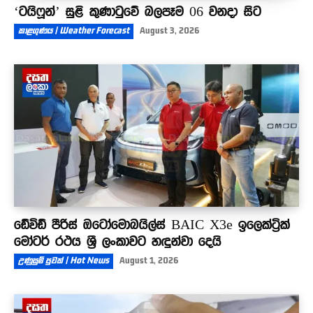
‘ටයිෆූන්’ සුළි කුණාටුවේ බලපෑම 06 වනදා සිට
කාළගුණය | Weather Forecast
August 3, 2026
ඩේවිඩ් පීරිස් ඔටෝමොබයිල්ස් BAIC X3e ඉලෙක්ට්‍රික්
මෝටර් රථය ශ්‍රී ලංකාවට හඳුන්වා දෙයි
උණුසුම් පුවත් | Hot News
August 1, 2026