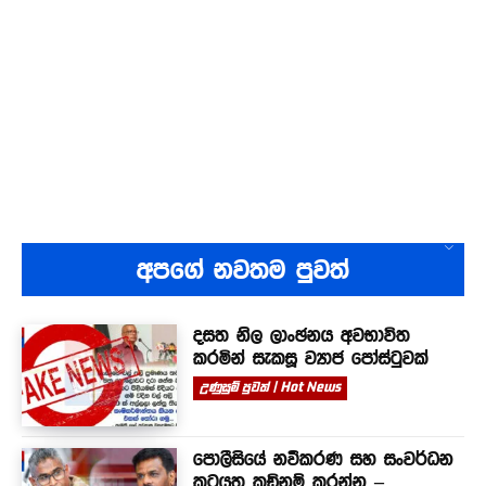
අපගේ නවතම පුවත්
දසත නිල ලාංඡනය අවභාවිත
කරමින් සැකසූ ව්‍යාජ පෝස්ටුවක්
උණුසුම් පුවත් | Hot News
පොලීසියේ නවීකරණ සහ සංවර්ධන
කටයුතු කඩිනම් කරන්න –