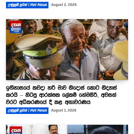
උණුසුම් පුවත් | Hot News
August 2, 2026
ඉතිහාසයේ කවදා හරි මාව නිදොස් කොට නිදහස්
කරයි – හිටපු ආරක්ෂක ලේකම් හේමසිරි, අවසන්
වරට අධිකරණයේ දී කළ අනාවරණය
උණුසුම් පුවත් | Hot News
August 1, 2026