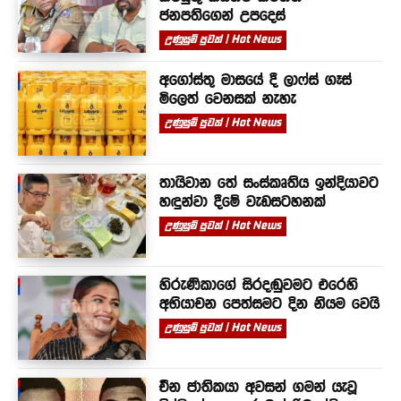
ජනපතිගෙන් උපදෙස්
උණුසුම් පුවත් | Hot News
අගෝස්තු මාසයේ දී ලාෆ්ස් ගෑස්
මිලෙත් වෙනසක් නැහැ
උණුසුම් පුවත් | Hot News
තායිවාන තේ සංස්කෘතිය ඉන්දියාවට
හඳුන්වා දීමේ වැඩසටහනක්
උණුසුම් පුවත් | Hot News
හිරුණිකාගේ සිරදඬුවමට එරෙහි
අභියාචන පෙත්සමට දින නියම වෙයි
උණුසුම් පුවත් | Hot News
චීන ජාතිකයා අවසන් ගමන් යැවූ