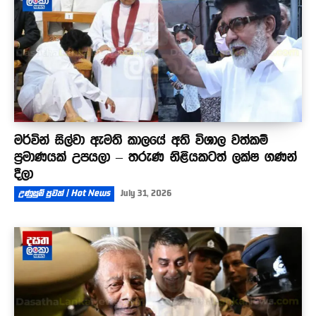
මර්වින් සිල්වා ඇමති කාලයේ අති විශාල වත්කම්
ප්‍රමාණයක් උපයලා – තරුණ නිළියකටත් ලක්ෂ ගණන්
දීලා
උණුසුම් පුවත් | Hot News
July 31, 2026