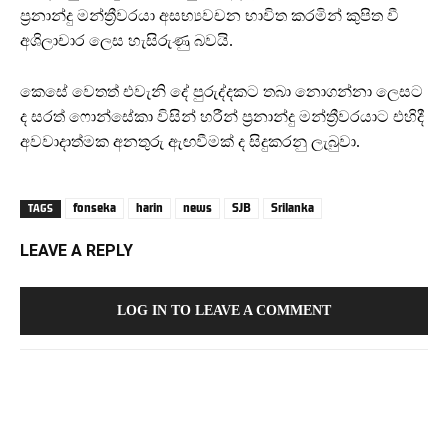
ප්‍රනාන්දු මන්ත්‍රීවරයා අසභ්‍යවචන භාවිත කරමින් කුපිත වී
අශිලාචාර ලෙස හැසිරුණු බවයි.
කෙසේ වෙතත් එවැනි දේ පුරුද්දකට තබා නොගන්නා ලෙසට
ද සරත් ෆොන්සේකා විසින් හරීන් ප්‍රනාන්දු මන්ත්‍රීවරයාට එහිදී
අවවාදාත්මක අනතුරු ඇඟවීමක් ද සිදුකරනු ලැබුවා.
fonseka
harin
news
SJB
Srilanka
TAGS
LEAVE A REPLY
LOG IN TO LEAVE A COMMENT