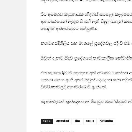
ඊට අමතරව කටුනායක නිදහස් වෙළෙඳ කළාපයේ 
අනවසරයෙන් ඇතුළු වී එහි ඇති විදුලි රැහැන් 
පොලිස් අත්අඩංගුවට පත්වුණා.
කහටගස්දිගිලිය සහ මාතලේ ප්‍රදේශවල පදිංචි එ
ඔවුන් දැනට සීදුව ප්‍රදේශයේ තාවකාලික නේවා
එම සැකකරුවන් දෙදෙනා අත් අඩංගුවට ගන්නා අවස්
සොයා ගෙන ඇති අතර ඔවුන් දෙදෙනා ඉතා තදින් මත්
විමර්ශනවලදී අනාවරණ වී ඇත්තේ.
සැකකරුවන් තුන්දෙනා අද මීගමුව මහේස්ත්‍රාත් අ
arrested
lka
news
Srilanka
TAGS