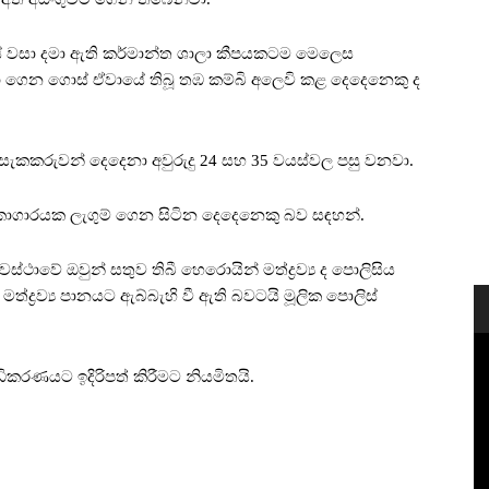
වසා දමා ඇති කර්මාන්ත ශාලා කීපයකටම මෙලෙස
කපා ගෙන ගොස් ඒවායේ තිබූ තඹ කම්බි අලෙවි කළ දෙදෙනෙකු ද
ම සැකකරුවන් දෙදෙනා අවුරුදු 24 සහ 35 වයස්වල පසු වනවා.
සිකාගාරයක ලැගුම් ගෙන සිටින දෙදෙනෙකු බව සඳහන්.
ථාවේ ඔවුන් සතුව තිබී හෙරොයින් මත්ද්‍රව්‍ය ද පොලිසිය
ද්‍රව්‍ය පානයට ඇබ්බැහි වී ඇති බවටයි මූලික පොලිස්
ධිකරණයට ඉදිරිපත් කිරීමට නියමිතයි.