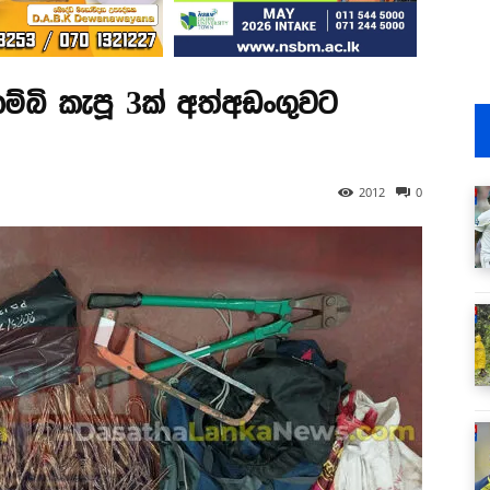
ම්බි කැපූ 3ක් අත්අඩංගුවට
2012
0