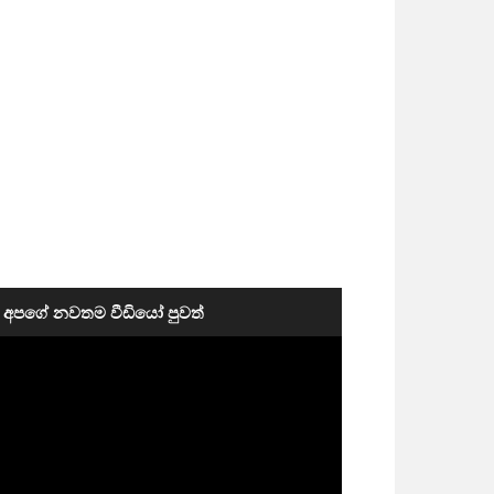
අපගේ නවතම වීඩියෝ පුවත්