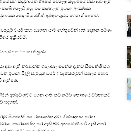
ද්ධතියේ සහ කටුනායක නිදහස් වෙළෙඳ කළාපයේ වසා දමා ඇති
ඹ කම්බි අලෙවි කළ එම කම්හලක ප්‍රධාන ආරක්ෂක
කටුනායක පොලිසිය මගින් අත්අඩංගුවට ගෙන තිබෙනවා.
ුලි සැපයුම් වයර් කපා රැගෙන යාම හේතුවෙන් සති දෙකක පමණ
යේ අක්‍රීයවයි.
බදයක් ද හටගෙන තිබුණා.
 දමා ඇති කර්මාන්ත ශාලාවල මෙන්ම දැනට සිමෙන්ති සහ
ාවක ප්‍රධාන විදුලි සැපයුම් වයර් ද සැකකරුවන් එලෙස හොර
ී ඇත්තේ.
විසින් අත්අඩංගුවට ගෙන ඇති තඹ කම්බි තොගයේ වටිනාකම
බව සඳහන්.
රුව සිමෙන්ති සහ රසායනික ද්‍රව්‍ය නිෂ්පාදනය කරන
පතිවරයා සොරකම සිදු කර ඇති බව අනාවරණය වී ඇති අතර
ලිස් අත් අඩංගුවට ගෙන තිබෙනවා.