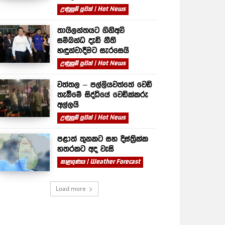
උණුසුම් පුවත් | Hot News
තායිලන්තයට ගිනිඅවි
සම්බන්ධ දැඩි නීති
හඳුන්වාදීමට සැරසෙයි
උණුසුම් පුවත් | Hot News
වත්තල – පල්ලියවත්තේ වෙඩි
තැබීමේ සිද්ධියේ වෙඩික්කරු
අල්ලයි
උණුසුම් පුවත් | Hot News
පළාත් තුනකට සහ දිස්ත්‍රික්ක
හතරකට අද වැසි
කාළගුණය | Weather Forecast
Load more