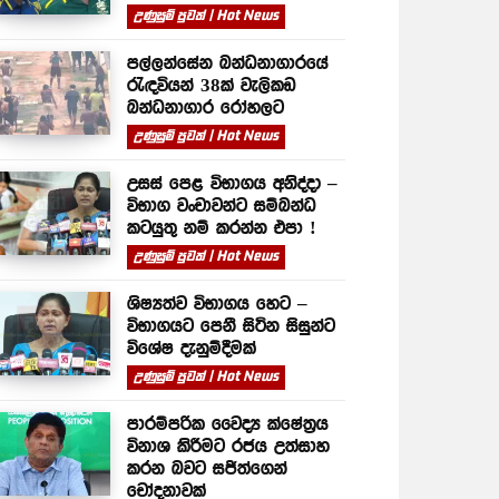
උණුසුම් පුවත් | Hot News
පල්ලන්සේන බන්ධනාගාරයේ
රැඳවියන් 38ක් වැලිකඩ
බන්ධනාගාර රෝහලට
උණුසුම් පුවත් | Hot News
උසස් පෙළ විභාගය අනිද්දා –
විභාග වංචාවන්ට සම්බන්ධ
කටයුතු නම් කරන්න එපා !
උණුසුම් පුවත් | Hot News
ශිෂ්‍යත්ව විභාගය හෙට –
විභාගයට පෙනී සිටින සිසුන්ට
විශේෂ දැනුම්දීමක්
උණුසුම් පුවත් | Hot News
පාරම්පරික වෛද්‍ය ක්ෂේත්‍රය
විනාශ කිරීමට රජය උත්සාහ
කරන බවට සජිත්ගෙන්
චෝදනාවක්