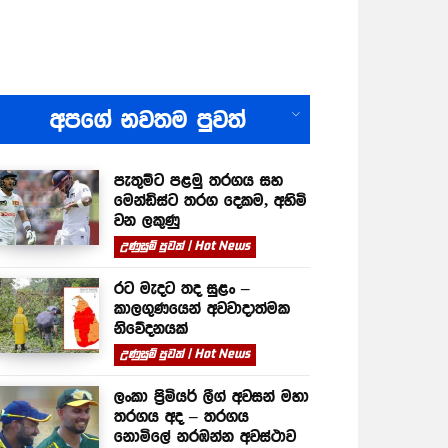
All
අපගේ නවතම පුවත්
පැතුම්ට පළමු තරගය සහ
මෙන්ඩිස්ට තරග දෙකම, අහිමි
වන ලකුණු
උණුසුම් පුවත් | Hot News
රට මැදට තද සුළං –
කාලගුණයෙන් අවවාදාත්මක
නිවේදනයක්
උණුසුම් පුවත් | Hot News
ලංකා ප්‍රිමියර් ලීග් අවසන් මහා
තරගය අද – තරගය
නොමිලේ නරඹන්න අවස්ථාව