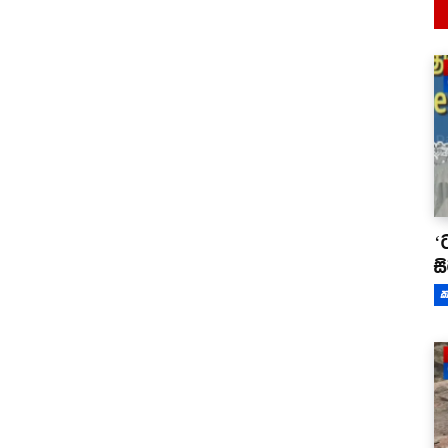
‘
ස
ක