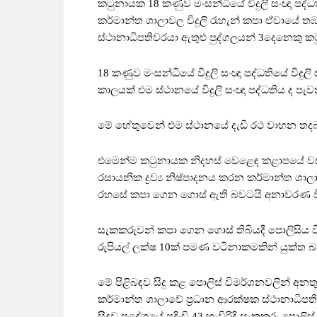
කටුනායක 18 කණුව මංසන්ධියේ විදුලි සංඥා ප
කර්මාන්ත ශාලාවල විදුලි රැහැන් කපා ඒවායේ ත
ස්ථානාධිපතිවරයා ඇතුළු පුද්ගලයන් 3දෙනෙකු 
18 කණුව මංසන්ධියේ විදුලි සංඥා පද්ධතියේ විද
කාලයක් එම ස්ථානයේ විදුලි සංඥා පද්ධතිය ද පැවති
මේ හේතුවෙන් එම ස්ථානයේ දැඩි රථ වාහන තද
එමෙන්ම කටුනායක නිදහස් වෙළෙඳ කළාපයේ වසා
රසායනික ද්‍රව්‍ය නිෂ්පාදනය කරන කර්මාන්ත ශාල
රහසේ කපා ගෙන ගොස් ඇති බවටයි අනාවරණ ව
සැකකරුවන් කපා ගෙන ගොස් තිබියදී පොලිසිය 
රුපියල් ලක්ෂ 10ක් පමණ වටිනාකමකින් යුක්ත 
මේ පිළිබඳව සිදු කළ පොලිස් විමර්ශනවලින් අනතු
කර්මාන්ත ශාලාවේ ප්‍රධාන ආරක්ෂක ස්ථානාධි
සීදුව ප්‍රදේශයේ පදිංචි 43 හැවිරිදි සැකකරු පො