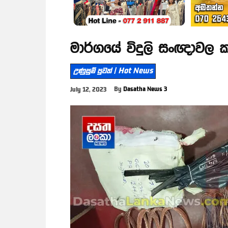
මාර්ගයේ විදුලි සංඥාවල ක
උණුසුම් පුවත් | Hot News
By
Dasatha News 3
July 12, 2023