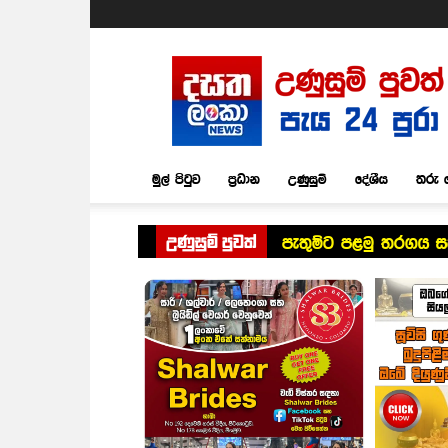
Dasatha
Lanka
News
මුල් පිටුව
ප්‍රධාන
උණුසුම්
දේශීය
තරු 
උණුසුම් පුවත්
පැතුම්ට පළමු තරගය ස