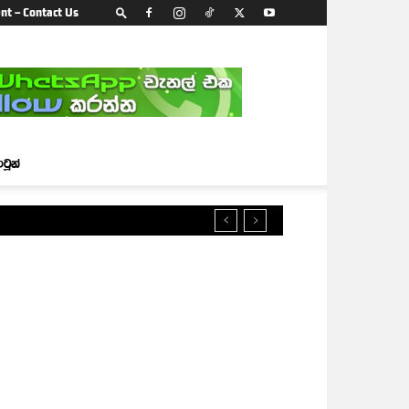
nt – Contact Us
ාටූන්