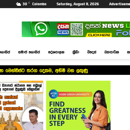
C
30
Colombo
Saturday, August 8, 2026
Advertiseme
ගොසිප්
සමාජ ගොසිප්
දේශපාලන
ක්‍රීඩා
විදෙස්
ව්‍යාපාරික
ක
හ මෙන්ඩිස්ට තරග දෙකම, අහිමි වන ලකුණු