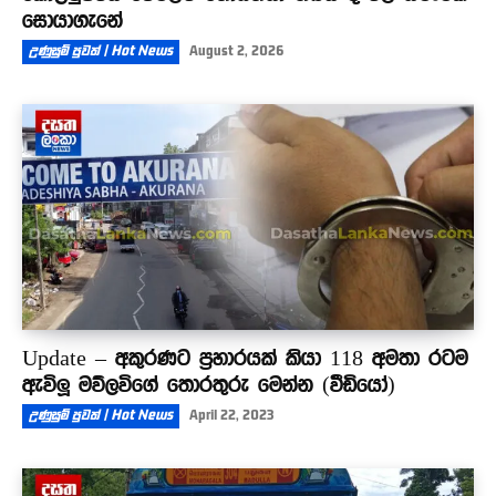
සොයාගැනේ
උණුසුම් පුවත් | Hot News
August 2, 2026
Update – අකුරණට ප්‍රහාරයක් කියා 118 අමතා රටම
ඇවිලූ මව්ලවිගේ තොරතුරු මෙන්න (වීඩියෝ)
උණුසුම් පුවත් | Hot News
April 22, 2023