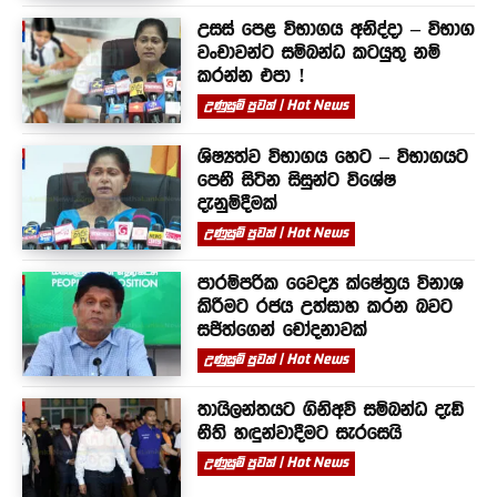
උසස් පෙළ විභාගය අනිද්දා – විභාග
වංචාවන්ට සම්බන්ධ කටයුතු නම්
කරන්න එපා !
උණුසුම් පුවත් | Hot News
ශිෂ්‍යත්ව විභාගය හෙට – විභාගයට
පෙනී සිටින සිසුන්ට විශේෂ
දැනුම්දීමක්
උණුසුම් පුවත් | Hot News
පාරම්පරික වෛද්‍ය ක්ෂේත්‍රය විනාශ
කිරීමට රජය උත්සාහ කරන බවට
සජිත්ගෙන් චෝදනාවක්
උණුසුම් පුවත් | Hot News
තායිලන්තයට ගිනිඅවි සම්බන්ධ දැඩි
නීති හඳුන්වාදීමට සැරසෙයි
උණුසුම් පුවත් | Hot News