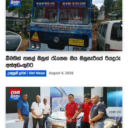
බීමතින් පාසල් සිසුන් රැගෙන ගිය සිසුසැරියේ රියදුරු
අත්අඩංගුවට
උණුසුම් පුවත් | Hot News
August 4, 2026