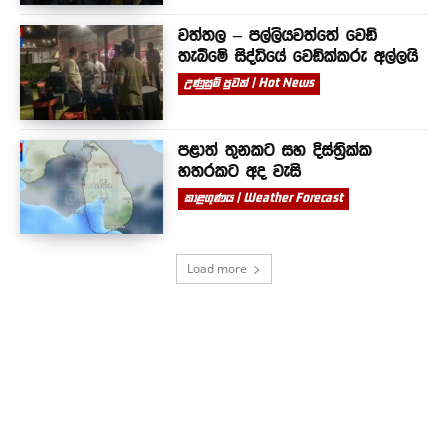
වත්තල – පල්ලියවත්තේ වෙඩි
තැබීමේ සිද්ධියේ වෙඩික්කරු අල්ලයි
උණුසුම් පුවත් | Hot News
පළාත් තුනකට සහ දිස්ත්‍රික්ක
හතරකට අද වැසි
කාළගුණය | Weather Forecast
Load more