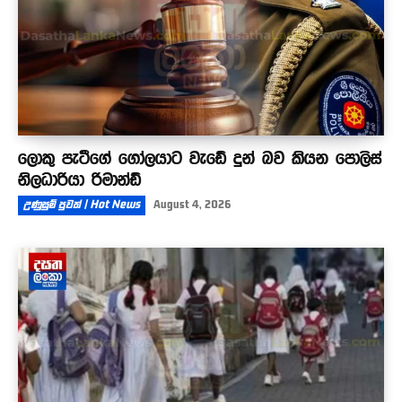
ලොකු පැටීගේ ගෝලයාට වැඩේ දුන් බව කියන පොලිස්
නිලධාරියා රිමාන්ඩ්
උණුසුම් පුවත් | Hot News
August 4, 2026