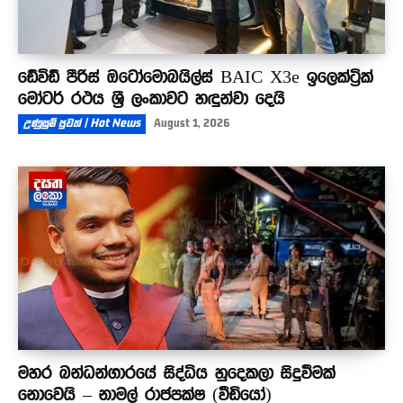
ඩේවිඩ් පීරිස් ඔටෝමොබයිල්ස් BAIC X3e ඉලෙක්ට්‍රික්
මෝටර් රථය ශ්‍රී ලංකාවට හඳුන්වා දෙයි
උණුසුම් පුවත් | Hot News
August 1, 2026
මහර බන්ධන්ගාරයේ සිද්ධිය හුදෙකලා සිදුවීමක්
නොවෙයි – නාමල් රාජපක්ෂ (වීඩියෝ)