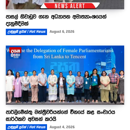
පාසල් නිවාඩුව ගැන අධ්‍යාපන අමාත්‍යාංශයෙන්
දැනුම්දීමක්
උණුසුම් පුවත් | Hot News
August 6, 2026
පාර්ලිමේන්තු මන්ත්‍රීවරියන්ගේ චීනයේ කළ සංචාරය
සාර්ථකව අවසන් කරයි
උණුසුම් පුවත් | Hot News
August 4, 2026