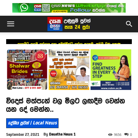
පැතුම්ට පළමු තරගය සහ මෙන්ඩිස්ට තරග දෙකම, අහිමි වන ලකුණු
විදෙස් මත්පැන් වල මිලට ලඟදීම වෙන්න
යන දේ මෙන්න..
දේශීය පුවත් | Local News
By
Dasatha News 1
September 27, 2021
9656
0