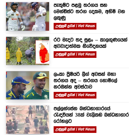
පැතුම්ට පළමු තරගය සහ
මෙන්ඩිස්ට තරග දෙකම, අහිමි වන
ලකුණු
උණුසුම් පුවත් | Hot News
රට මැදට තද සුළං – කාලගුණයෙන්
අවවාදාත්මක නිවේදනයක්
උණුසුම් පුවත් | Hot News
ලංකා ප්‍රිමියර් ලීග් අවසන් මහා
තරගය අද – තරගය නොමිලේ
නරඹන්න අවස්ථාව
උණුසුම් පුවත් | Hot News
පල්ලන්සේන බන්ධනාගාරයේ
රැඳවියන් 38ක් වැලිකඩ බන්ධනාගාර
රෝහලට
උණුසුම් පුවත් | Hot News