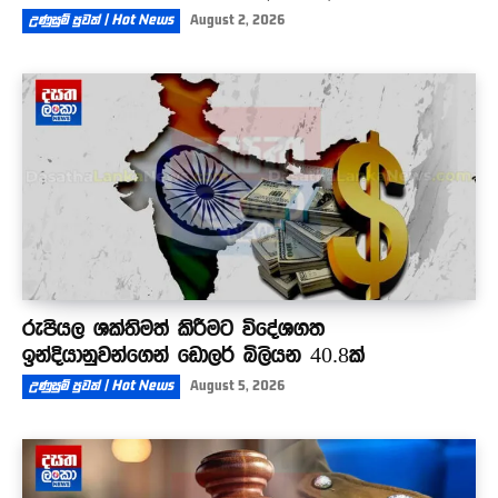
උණුසුම් පුවත් | Hot News
August 2, 2026
රුපියල ශක්තිමත් කිරීමට විදේශගත
ඉන්දියානුවන්ගෙන් ඩොලර් බිලියන 40.8ක්
උණුසුම් පුවත් | Hot News
August 5, 2026