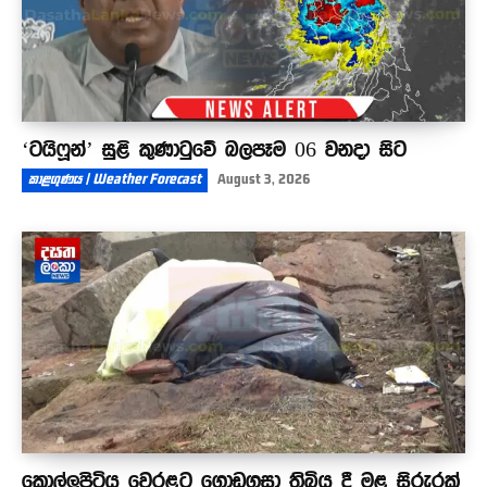
‘ටයිෆූන්’ සුළි කුණාටුවේ බලපෑම 06 වනදා සිට
කාළගුණය | Weather Forecast
August 3, 2026
කොල්ලුපිටිය වෙරළට ගොඩගසා තිබිය දී මළ සිරුරක්