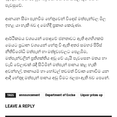
පැවසුවේ.
ආනයන සීමා පැනවීම හේතුවෙන් විදෙස් මත්පැන්වල මිල
ඉහළ යා හැකි බව ද මෙහිදී ප්‍රකාශ කෙරුණා.
ආර්ථිකමය වශයෙන් පොදුවේ ජනතාවට ඇති අගහිගකම්
මෙයට ප්‍රධාන වශයෙන් හේතු වී ඇති අතර සමහර පිරිස්
නීතිවිරෝධී මත්පැන් හා මත්ද්‍රව්‍යවලට පෙළඹීම,
මත්පැන්වලින් ප්‍රතිශක්තිය අඩු වේ යැයි පැවසෙන මතය හා
වැඩි වේලාවක් රැඳී සිටිමින් මත්පැන් පානය කළ හැකි
අවන්හල්, තානායම් හා හෝටල් තවමත් විවෘත නොවීම යන
ආදී හේතුද මත්පැන් පානය අඩු වීමට බලපා ඇති බව පෙනේ.
announcement
Department of Excise
Liquor prices up
TAGS
LEAVE A REPLY