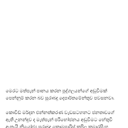
මෙරට මත්පැන් පානය කරන පුද්ගලයන්ගේ අඩුවීමක්
පෙන්නුම් කරන බව සුරාබදු දෙපාර්තමේන්තුව පවසනවා.
කොවිඩ් මර්දන එන්නත්කරණ වැඩසටහනට ජනතාවගේ
ඇති උනන්දුව ද මැත්පැන් පරිභෝජනය අඩුවීමට හේතුවී
ඇතැයි නියෝජ්‍ය සුරාබදු කොමසාරිස් කපිල කුමාරසිංහ