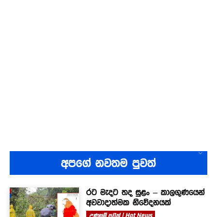
අපගේ නවතම පුවත්
රට මැදට තද සුළං – කාලගුණයෙන්
අවවාදාත්මක නිවේදනයක්
උණුසුම් පුවත් | Hot News