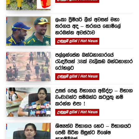
ලංකා ප්‍රිමියර් ලීග් අවසන් මහා
තරගය අද – තරගය නොමිලේ
නරඹන්න අවස්ථාව
උණුසුම් පුවත් | Hot News
පල්ලන්සේන බන්ධනාගාරයේ
රැඳවියන් 38ක් වැලිකඩ බන්ධනාගාර
රෝහලට
උණුසුම් පුවත් | Hot News
උසස් පෙළ විභාගය අනිද්දා – විභාග
වංචාවන්ට සම්බන්ධ කටයුතු නම්
කරන්න එපා !
උණුසුම් පුවත් | Hot News
ශිෂ්‍යත්ව විභාගය හෙට – විභාගයට
පෙනී සිටින සිසුන්ට විශේෂ
දැනුම්දීමක්