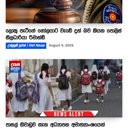
ලොකු පැටීගේ ගෝලයාට වැඩේ දුන් බව කියන පොලිස්
නිලධාරියා රිමාන්ඩ්
උණුසුම් පුවත් | Hot News
August 4, 2026
පාසල් නිවාඩුව ගැන අධ්‍යාපන අමාත්‍යාංශයෙන්