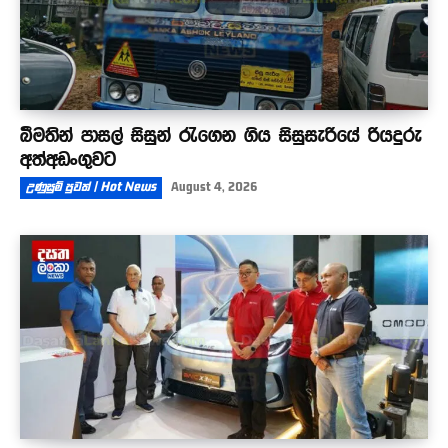
බීමතින් පාසල් සිසුන් රැගෙන ගිය සිසුසැරියේ රියදුරු
අත්අඩංගුවට
උණුසුම් පුවත් | Hot News
August 4, 2026