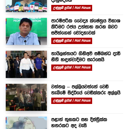
උණුසුම් පුවත් | Hot News
පාරම්පරික වෛද්‍ය ක්ෂේත්‍රය විනාශ
කිරීමට රජය උත්සාහ කරන බවට
සජිත්ගෙන් චෝදනාවක්
උණුසුම් පුවත් | Hot News
තායිලන්තයට ගිනිඅවි සම්බන්ධ දැඩි
නීති හඳුන්වාදීමට සැරසෙයි
උණුසුම් පුවත් | Hot News
වත්තල – පල්ලියවත්තේ වෙඩි
තැබීමේ සිද්ධියේ වෙඩික්කරු අල්ලයි
උණුසුම් පුවත් | Hot News
පළාත් තුනකට සහ දිස්ත්‍රික්ක
හතරකට අද වැසි