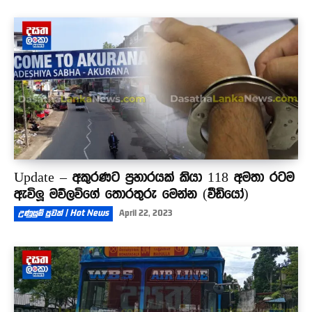
Update – අකුරණට ප්‍රහාරයක් කියා 118 අමතා රටම
ඇවිලූ මව්ලවිගේ තොරතුරු මෙන්න (වීඩියෝ)
උණුසුම් පුවත් | Hot News
April 22, 2023