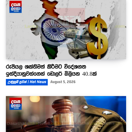
රුපියල ශක්තිමත් කිරීමට විදේශගත
ඉන්දියානුවන්ගෙන් ඩොලර් බිලියන 40.8ක්
උණුසුම් පුවත් | Hot News
August 5, 2026