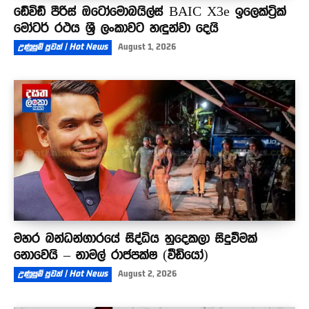
ඩේවිඩ් පීරිස් ඔටෝමොබයිල්ස් BAIC X3e ඉලෙක්ට්‍රික්
මෝටර් රථය ශ්‍රී ලංකාවට හඳුන්වා දෙයි
උණුසුම් පුවත් | Hot News
August 1, 2026
මහර බන්ධන්ගාරයේ සිද්ධිය හුදෙකලා සිදුවීමක්
නොවෙයි – නාමල් රාජපක්ෂ (වීඩියෝ)
උණුසුම් පුවත් | Hot News
August 2, 2026