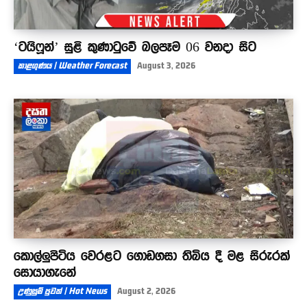
‘ටයිෆූන්’ සුළි කුණාටුවේ බලපෑම 06 වනදා සිට
කාළගුණය | Weather Forecast
August 3, 2026
කොල්ලුපිටිය වෙරළට ගොඩගසා තිබිය දී මළ සිරුරක්
සොයාගැනේ
උණුසුම් පුවත් | Hot News
August 2, 2026