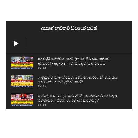
අපගේ නවතම වීඩියෝ පුවත්
තද වැසි තත්ත්වය හෙට දිනයේ සිට සාපෙක්ෂව
අඩුවෙයි - අද 75mm වැඩි තද වැසි ඇතිවෙයි
02:23
උණුසුම්වූ පල්ලන්සේන බන්ධනාගාරයෙන් මාරුකළ
රැඳවියන්ගේ නම් ප්‍රසිද්ධ කරයි
02:12
නාමල්, සාගර ගැන කට අරියි - කන්ටේනර් පන්නලා
ජනතාවගේ ජීවන වියදම අඩු කරනවද ?
06:56
හිටපු ජනපති රනිල් ඇතුළු ආණ්ඩු ප්‍රබලයින් එකට
හමුවූ මොහොත - කට්ටිය හිනාවෙවී ලොකු කතාවක්
07:40
රනිල් වාළුකාරාම විහාරයට ගිහින් කළ කතාව - ඉතා
අමාරු කාලයක තමයි අපි වැඩ කටයුතු කළේ