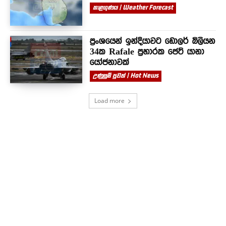
කාළගුණය | Weather Forecast
ප්‍රංශයෙන් ඉන්දියාවට ඩොලර් බිලියන
34ක Rafale ප්‍රහාරක ජෙට් යානා
යෝජනාවක්
උණුසුම් පුවත් | Hot News
Load more