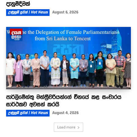
දැනුම්දීමක්
උණුසුම් පුවත් | Hot News
August 6, 2026
පාර්ලිමේන්තු මන්ත්‍රීවරියන්ගේ චීනයේ කළ සංචාරය
සාර්ථකව අවසන් කරයි
උණුසුම් පුවත් | Hot News
August 4, 2026
Load more