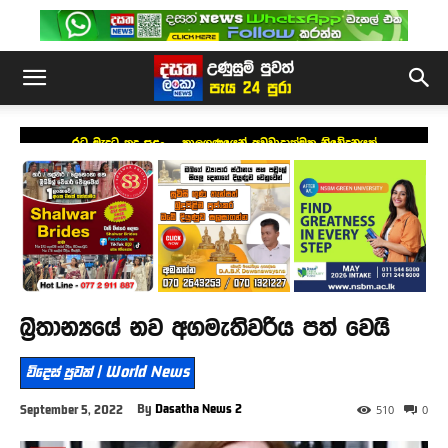
රට මැදට තද සුළං – කාලගුණයෙන් අවවාදාත්මක නිවේදනයක්
බ්‍රිතාන්‍යයේ නව අගමැතිවරිය පත් වෙයි
විදෙස් පුවත් | World News
By
Dasatha News 2
September 5, 2022
510
0