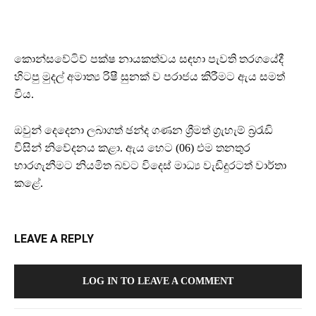
කොන්සවේටිව් පක්ෂ නායකත්වය සඳහා පැවති තරගයේදී
හිටපු මුදල් අමාත්‍ය රිෂී සුනක් ව පරාජය කිරීමට ඇය සමත්
විය.
ඔවුන් දෙදෙනා ලබාගත් ඡන්ද ගණන ශ්‍රීමත් ග්‍රැහැම් බ්‍රරැඩි
විසින් නිවේදනය කළා. ඇය හෙට (06) එම තනතුර
භාරගැනීමට නියමිත බවට විදෙස් මාධ්‍ය වැඩිදුරටත් වාර්තා
කළේ.
LEAVE A REPLY
LOG IN TO LEAVE A COMMENT