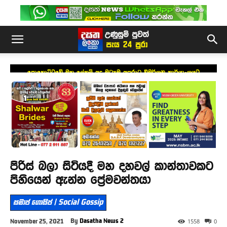
පොහොට්ටුවේ මහ ලේකම් අද මධ්‍යම අපරාධ විමර්ශන කාර්යාංශයට
පිරිස් බලා සිටියදී මහ දහවල් කාන්තාවකට
පිහියෙන් ඇන්න ප්‍රේමවන්තයා
සමාජ ගොසිප් | Social Gossip
By
Dasatha News 2
November 25, 2021
1558
0