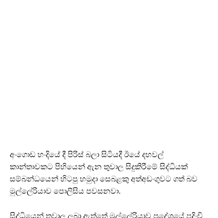
අංගොඩ හංදියේ දී පිරිස් බලා සිටියදී ඊයේ දහවල්
කාන්තාවකට පිහියෙන් ඇන තුවාල සිදුකිරීමේ සිද්ධියක්
සම්බන්ධයෙන් හිටපු හමුදා සෙබළකු අත්අඩංගුවට ගත් බව
මුල්ලේරියාව පොලිසිය පවසනවා.
සිද්ධියෙන් තුවාල ලබා ඇත්තේ මුල්ලේරියාව ප්‍රදේශයේ පදිංචි