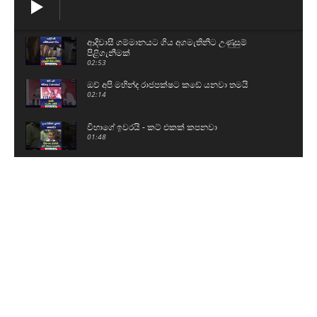
ආදිවාසී ගම්මානයට ගිය අගමැතිනිට උණුසුම්
පිළිගැනීමක්
02:53
ඔව් අපි මහින්ද රාජපක්ෂට කඩේ යනවා තමයි
02:14
විභාගේ ඉවරයි - කට් එකක් කපනවා
01:48
දැන් ගිහින් O/Lවලට පාඩම් කරනවා
00:42
කොත්මලේ ජලාශයේ වාන් දොරටු විවෘත කරයි
01:07
බන්ධනාගාර ගැටුම්වල බාහිර පිටිපස්සේ
බලවේගයක්..?
06:35
නාමල්ව හිරේ දාලා අපේ සටන නවත්වන්න බෑ - මම
දඟලනවා තමයි
18:21