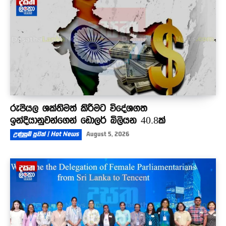
රුපියල ශක්තිමත් කිරීමට විදේශගත
ඉන්දියානුවන්ගෙන් ඩොලර් බිලියන 40.8ක්
උණුසුම් පුවත් | Hot News
August 5, 2026