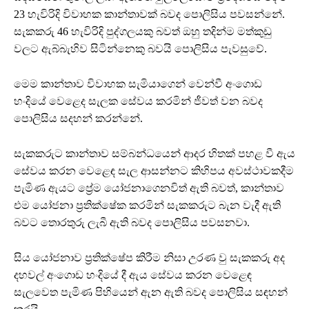
23 හැවිරිදි විවාහක කාන්තාවක් බවද පොලිසිය පවසන්නේ.
සැකකරු 46 හැවිරිදි පුද්ගලයකු බවත් ඔහු තදින්ම මත්කුඩු
වලට ඇබ්බැහිව සිටින්නෙකු බවයි පොලිසිය පැවසුවේ.
මෙම කාන්තාව විවාහක සැමියාගෙන් වෙන්වී අංගොඩ
හංදියේ වෙළෙද සැලක සේවය කරමින් ජීවත් වන බවද
පොලිසිය සදහන් කරන්නේ.
සැකකරුට කාන්තාව සම්බන්ධයෙන් ආදර හිතක් පහළ වී ඇය
සේවය කරන වෙළෙඳ සැල ආසන්නට කිහිපය අවස්ථාවකදීම
පැමිණ ඇයට ප්‍රේම යෝජනාගෙනවිත් ඇති බවත්, කාන්තාව
එම යෝජනා ප්‍රතික්ෂේක කරමින් සැකකරුට බැන වැදී ඇති
බවට තොරතුරු ලැබී ඇති බවද පොලිසිය පවසනවා.
සිය යෝජනාව ප්‍රතික්ෂේප කිරීම නිසා උරණ වු සැකකරු අද
දහවල් අංගොඩ හංදියේ දී ඇය සේවය කරන වෙළෙඳ
සැලවෙත පැමිණ පිහියෙන් ඇන ඇති බවද පොලිසිය සඳහන්