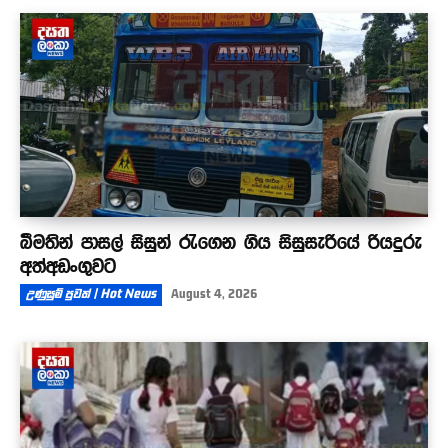
බීමතින් පාසල් සිසුන් රැගෙන ගිය සිසුසැරියේ රියදුරු
අත්අඩංගුවට
උණුසුම් පුවත් | Hot News
August 4, 2026