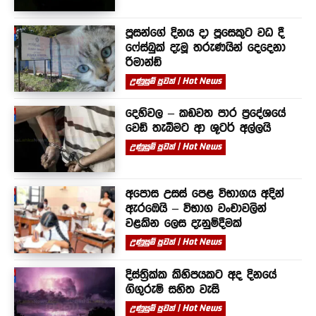
පූසන්ගේ දිනය දා පූසෙකුට වධ දී
ෆේස්බුක් දැමූ තරුණයින් දෙදෙනා
රිමාන්ඩ්
උණුසුම් පුවත් | Hot News
දෙහිවල – කඩවත පාර ප්‍රදේශයේ
වෙඩි තැබීමට ආ ශූටර් අල්ලයි
උණුසුම් පුවත් | Hot News
අපොස උසස් පෙළ විභාගය අදින්
ඇරඹෙයි – විභාග වංචාවලින්
වළකින ලෙස දැනුම්දීමක්
උණුසුම් පුවත් | Hot News
දිස්ත්‍රික්ක කිහිපයකට අද දිනයේ
ගිගුරුම් සහිත වැසි
උණුසුම් පුවත් | Hot News