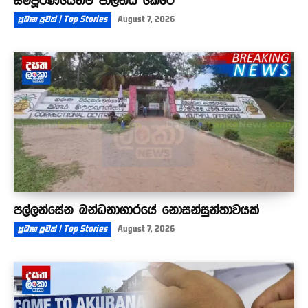
ප්‍රධාන පුවත් | Top Stories
August 7, 2026
පල්ලන්සේන බන්ධනාගාරයේ නොසන්සුන්තාවයක්
ප්‍රධාන පුවත් | Top Stories
August 7, 2026