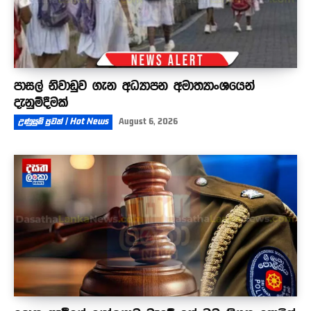
පාසල් නිවාඩුව ගැන අධ්‍යාපන අමාත්‍යාංශයෙන්
දැනුම්දීමක්
උණුසුම් පුවත් | Hot News
August 6, 2026