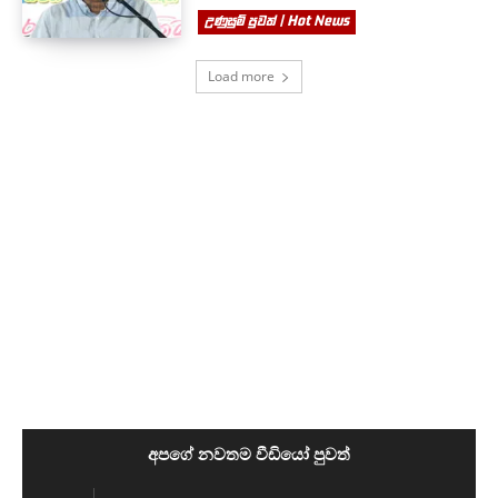
උණුසුම් පුවත් | Hot News
Load more
අපගේ නවතම වීඩියෝ පුවත්