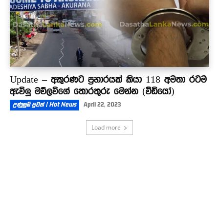
Update – අකුරණට ප්‍රහාරයක් කියා 118 අමතා රටම
ඇවිලූ මව්ලවිගේ තොරතුරු මෙන්න (වීඩියෝ)
උණුසුම් පුවත් | Hot News
April 22, 2023
Load more