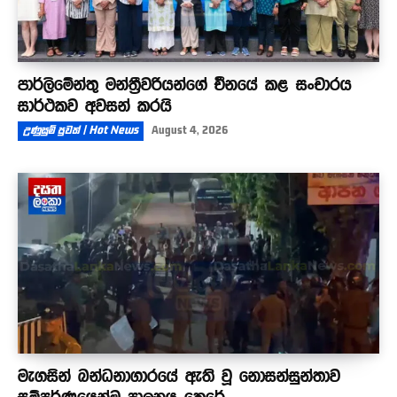
පාර්ලිමේන්තු මන්ත්‍රීවරියන්ගේ චීනයේ කළ සංචාරය
සාර්ථකව අවසන් කරයි
උණුසුම් පුවත් | Hot News
August 4, 2026
මැගසින් බන්ධනාගාරයේ ඇති වූ නොසන්සුන්තාව
සම්පූර්ණයෙන්ම පාලනය කෙරේ