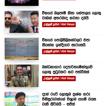
චීනයේ බලපෑම් නිසා නේපාලය ලොකු
වැඩක් අතරමැද නවතා දමයි
උණුසුම් පුවත් | Hot News
චීනයේ පොලිසිලිකන්වලට එපා
කියන්න ඉන්දියාව සැරසෙයි
උණුසුම් පුවත් | Hot News
බන්ධනාගාර දෙපාර්තමේන්තුවේ
ලොකු පුටුවකට නව පත්වීමක්
උණුසුම් පුවත් | Hot News
දැන් රටේ ලොකුම ප්‍රශ්න ගරු
විනිසුරුවන්ගේ විශ්‍රාම යාමේ වයස
වැඩි කිරීමයි – සජිත්