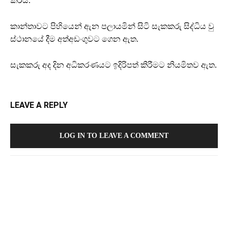
කරයි.
කාන්තාවට පිහියෙන් ඇන පලායමින් සිටි සැකකරු සිද්ධිය වු
ස්ථානයේ දීම අත්අඩංගුවට ගෙන ඇත.
සැකකරු අද දින අධිකරණයට ඉදිරිපත් කිරීමට නියමිතව ඇත.
LEAVE A REPLY
LOG IN TO LEAVE A COMMENT