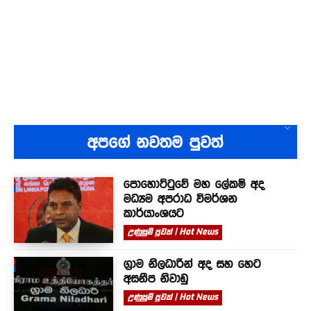
අපගේ නවතම පුවත්
පොහොට්ටුවේ මහ ලේකම් අද
මධ්‍යම අපරාධ විමර්ශන
කාර්යාංශයට
උණුසුම් පුවත් | Hot News
ග්‍රාම නිලධාරීන් අද සහ හෙට
අසනීප නිවාඩු
උණුසුම් පුවත් | Hot News