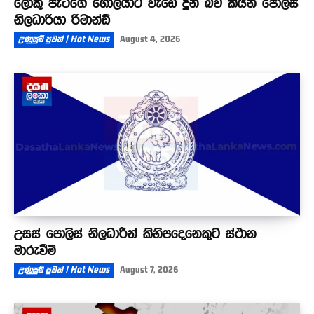
ලොකු පැටීගේ ගෝලයාට වැඩේ දුන් බව කියන පොලිස්
නිලධාරියා රිමාන්ඩ්
උණුසුම් පුවත් | Hot News
August 4, 2026
උසස් පොලිස් නිලධාරීන් කිහිපදෙනෙකුට ස්ථාන
මාරුවීම්
උණුසුම් පුවත් | Hot News
August 7, 2026