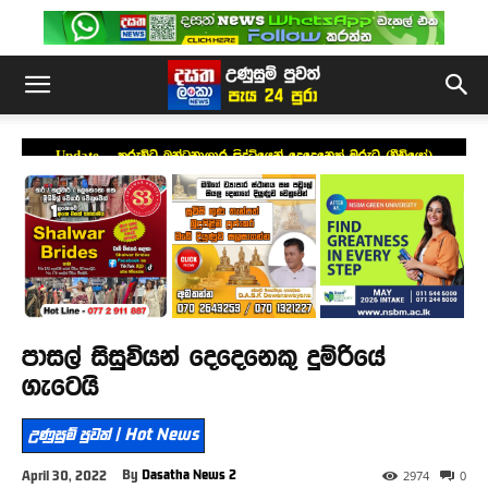
Update – කුරුවිට බන්ධනාගාර සිද්ධියෙන් දෙදෙනෙක් මරුට (වීඩියෝ)
පාසල් සිසුවියන් දෙදෙනෙකු දුම්රියේ
ගැටෙයි
උණුසුම් පුවත් | Hot News
By
Dasatha News 2
April 30, 2022
2974
0