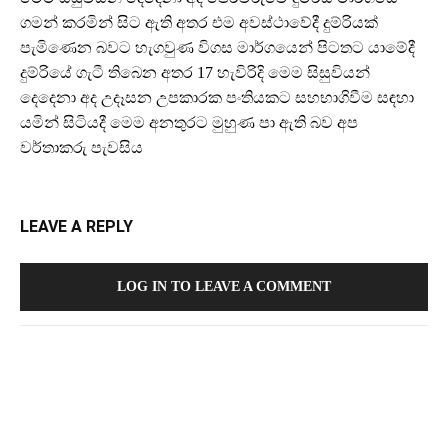
ගමන් කරමින් සිට ඇති අතර එම අවස්ථාවේදී දුම්රියක්
පැමිණෙන බවට හැගවුණ විගස මාර්ගයෙන් පිටතට යාමේදී
දුම්රියේ ගැටී තිබෙන අතර 17 හැවිරිදි මෙම සිසුවියන්
දෙදෙනා අද උදෑසන උපකාරක පංතියකට සහභාගිවීම සඳහා
යමින් සිටියදී මෙම අනතුරට මුහුණ පා ඇති බව අප
වර්තාකරු පැවසිය
LEAVE A REPLY
LOG IN TO LEAVE A COMMENT