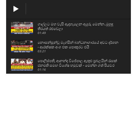
ගාල්ලට මහ වැසි ඇදහැලෙන අයුරු මෙන්න..මුහුදු
තීරයත් රළුවෙලා
01:49
නොසන්සුන්වූ මැගසින් බන්ධනාගාරයේ අවට දර්ශන
- ආරක්ෂක අංශ එක පොකුරට එයි
03:21
පොලිස්පති, ආනන්ද විජේපාල ඇතුළු ප්‍රබලයින් රැසක්
ජනපති සමඟ විශේෂ හමුවක් - මෙන්න ගත් පියවර
01:16
කසළ ප්‍රශ්නයට ආණ්ඩුවෙන් විසඳුම් - ආකල්පයන්
පවා වෙනස් කරන්න වෙනවා
03:18
නීතිවිරෝධීව ධීවර කටයුතු කරමින් සිටියදී අනතුරට
පත්වුණු ධීවර යාත්‍රාව
00:58
උසස් පෙළ සහ ශිෂ්‍යත්ව විභාගයට බස් යොදවා ඇති
අයුරු මෙන්න - වෙනදා වෙලාවටම තමයි යන්නේ
05:08
ගල් අඟුරු කොමිසමට සාක්ෂි දෙන්න ආ DV චානක