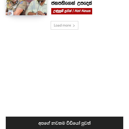
ජනපතිගෙන් උපදෙස්
උණුසුම් පුවත් | Hot News
Load more
අපගේ නවතම වීඩියෝ පුවත්