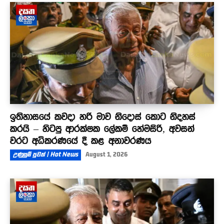
ඉතිහාසයේ කවදා හරි මාව නිදොස් කොට නිදහස්
කරයි – හිටපු ආරක්ෂක ලේකම් හේමසිරි, අවසන්
වරට අධිකරණයේ දී කළ අනාවරණය
උණුසුම් පුවත් | Hot News
August 1, 2026