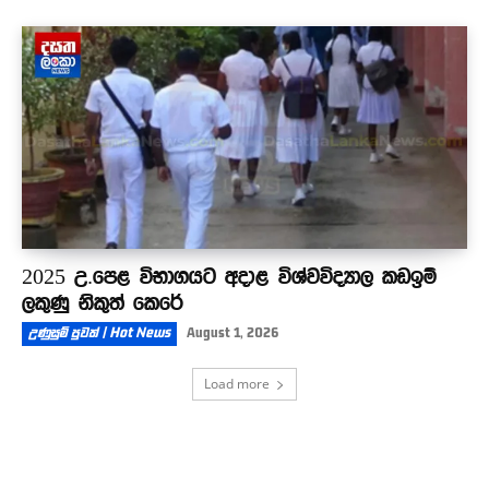
2025 උ.පෙළ විභාගයට අදාළ විශ්වවිද්‍යාල කඩඉම්
ලකුණු නිකුත් කෙරේ
උණුසුම් පුවත් | Hot News
August 1, 2026
Load more