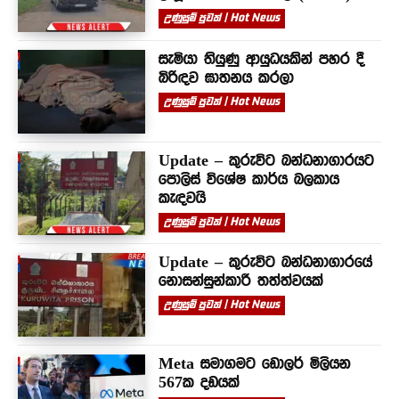
උණුසුම් පුවත් | Hot News
සැමියා තියුණු ආයුධයකින් පහර දී
බිරිඳව ඝාතනය කරලා
උණුසුම් පුවත් | Hot News
Update – කුරුවිට බන්ධනාගාරයට
පොලිස් විශේෂ කාර්ය බලකාය
කැඳවයි
උණුසුම් පුවත් | Hot News
Update – කුරුවිට බන්ධනාගාරයේ
නොසන්සුන්කාරී තත්ත්වයක්
උණුසුම් පුවත් | Hot News
Meta සමාගමට ඩොලර් මිලියන
567ක දඩයක්