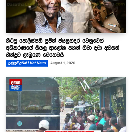
හිටපු පොලිස්පති පූජිත් ජයසුන්දර වෙනුවෙන්
අධිකරණයේ සියලු ආලෝක පහන් නිවා දමා අවසන්
තීන්දුව ලැබුණේ මෙහෙමයි
උණුසුම් පුවත් | Hot News
August 1, 2026