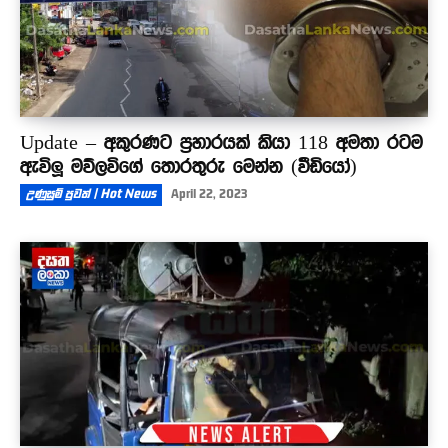
Update – අකුරණට ප්‍රහාරයක් කියා 118 අමතා රටම
ඇවිලූ මව්ලවිගේ තොරතුරු මෙන්න (වීඩියෝ)
උණුසුම් පුවත් | Hot News
April 22, 2023