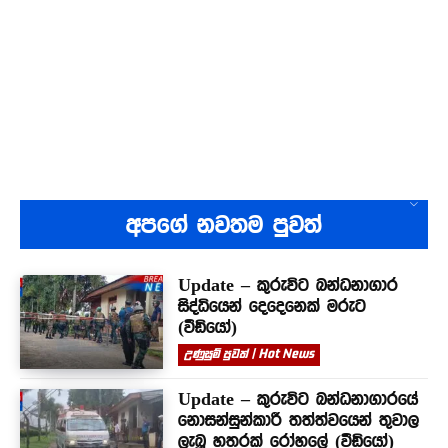
අපගේ නවතම පුවත්
Update – කුරුවිට බන්ධනාගාර
සිද්ධියෙන් දෙදෙනෙක් මරුට
(වීඩියෝ)
උණුසුම් පුවත් | Hot News
Update – කුරුවිට බන්ධනාගාරයේ
නොසන්සුන්කාරී තත්ත්වයෙන් තුවාල
ලැබූ හතරක් රෝහලේ (වීඩියෝ)