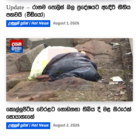
Update – රාගම පොලිස් බල ප්‍රදේශයට ඇඳිරි නීතිය
පනවයි (වීඩියෝ)
උණුසුම් පුවත් | Hot News
August 1, 2026
කොල්ලුපිටිය වෙරළට ගොඩගසා තිබිය දී මළ සිරුරක්
සොයාගැනේ
උණුසුම් පුවත් | Hot News
August 2, 2026