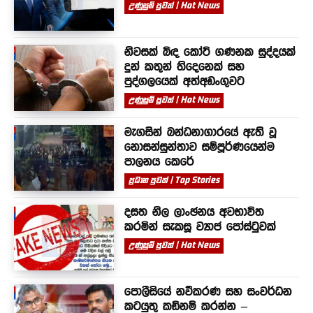
උණුසුම් පුවත් | Hot News
නිවසක් බිඳ කෝටි ගණනක සුද්දයක්
දුන් කතුන් තිදෙනෙක් සහ
පුද්ගලයෙක් අත්අඩංගුවට
උණුසුම් පුවත් | Hot News
මැගසින් බන්ධනාගාරයේ ඇති වූ
නොසන්සුන්තාව සම්පූර්ණයෙන්ම
පාලනය කෙරේ
ප්‍රධාන පුවත් | Top Stories
දසත නිල ලාංඡනය අවභාවිත
කරමින් සැකසූ ව්‍යාජ පෝස්ටුවක්
උණුසුම් පුවත් | Hot News
පොලීසියේ නවීකරණ සහ සංවර්ධන
කටයුතු කඩිනම් කරන්න –