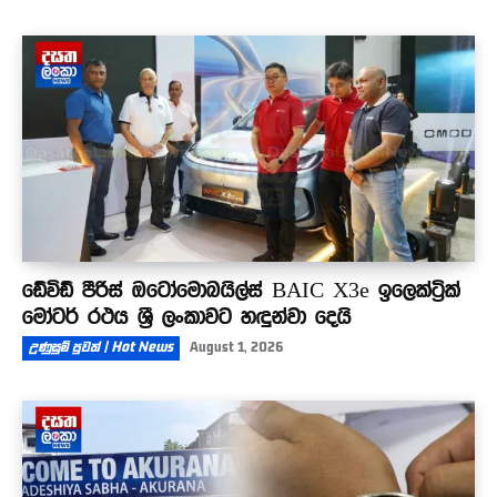
ඩේවිඩ් පීරිස් ඔටෝමොබයිල්ස් BAIC X3e ඉලෙක්ට්‍රික්
මෝටර් රථය ශ්‍රී ලංකාවට හඳුන්වා දෙයි
උණුසුම් පුවත් | Hot News
August 1, 2026