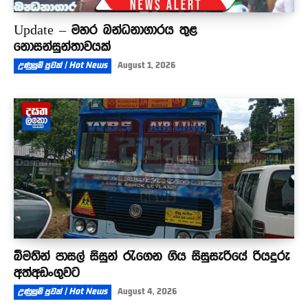
Update – මහර බන්ධනාගාරය තුළ
නොසන්සුන්තාවයක්
උණුසුම් පුවත් | Hot News
August 1, 2026
බීමතින් පාසල් සිසුන් රැගෙන ගිය සිසුසැරියේ රියදුරු
අත්අඩංගුවට
උණුසුම් පුවත් | Hot News
August 4, 2026